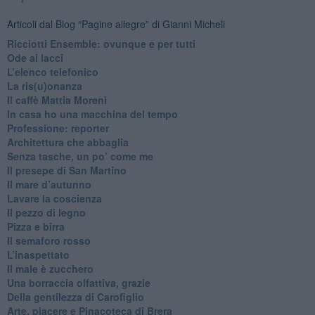
Articoli dal Blog “Pagine allegre” di Gianni Micheli
​Ricciotti Ensemble: ovunque e per tutti
Ode ai lacci
​L’elenco telefonico
​La ris(u)onanza
​Il caffè Mattia Moreni
​In casa ho una macchina del tempo
Professione: reporter
Architettura che abbaglia
​Senza tasche, un po’ come me
​Il presepe di San Martino
​Il mare d’autunno
​Lavare la coscienza
​Il pezzo di legno
​Pizza e birra
​Il semaforo rosso
​L’inaspettato
​Il male è zucchero
​Una borraccia olfattiva, grazie
​Della gentilezza di Carofiglio
Arte, piacere e Pinacoteca di Brera