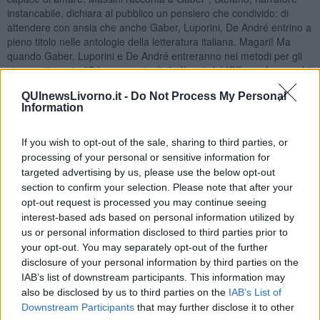
instancabile, dichiara al pubblico un pensiero che condivido: di
attendere con ansia che anche Gaber, Luporini, De André entrino a
pieno titolo nelle antologie della letteratura italiana. Magari! Ma
quando Gaber, Luporini e De André entreranno nei metodi per gli
strumenti musicali? In una sorta di “Lefèvre” del XXI secolo, per chi
ha pratica dei metodi per clarinetto? Giorgio Gaber, Fabrizio De
QUInewsLivorno.it -
Do Not Process My Personal
André ma anche Dario Brunori, ad esempio. Avevo quasi le lacrime
Information
agli occhi mentre ero parte di quella linea armonica che racconta:
“Te ne sei accorto, sì | Che parti per scalare le montagne | E poi ti
fermi al primo ristorante | E non ci pensi più” (da “La verità). Ed io ci
If you wish to opt-out of the sale, sharing to third parties, or
penso ancora. Ho avuto più volte le lacrime agli occhi, quest’estate,
processing of your personal or sensitive information for
cercando di dare suono e colore, con un clarinetto, ad alcuni tra i
targeted advertising by us, please use the below opt-out
temi di Gaber che più hanno raccontato il mio sentirmi umano: “La
section to confirm your selection. Please note that after your
parola io | È uno strano grido | Che nasconde invano | La paura di
opt-out request is processed you may continue seeing
non essere nessuno” (da “La parola io”); e ancora “E nel silenzio
interest-based ads based on personal information utilized by
delle notti | Con gli occhi stanchi e l'animo gioioso | Percepire che
us or personal information disclosed to third parties prior to
anche il sonno è vita | E non riposo” (da “Quando sarò capace di
your opt-out. You may separately opt-out of the further
amare).
disclosure of your personal information by third parties on the
Non so se i Conservatori di oggi riescano a trasmettere questa
IAB’s list of downstream participants. This information may
incredibile gioia della musica leggera. Questo ampio e variegato
also be disclosed by us to third parties on the
IAB’s List of
piacere, difficilmente descrivibile come tutti i piaceri che sconfinano
Downstream Participants
that may further disclose it to other
nel godimento, che si ottiene mescolando nel calderone creativo