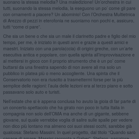
suonano la stessa melodia? Una maledizione! Un’orchestra in cui
tutti, suonando la stessa melodia, la eseguono un po’ come gli pare
con ornamenti a piacere? Un abominio! Con l’Orchestra Multietnica
di Arezzo di pezzi in eterofonia ne suoniamo non pochi e, assicuro,
tutti “come ci pare”.
Che sia un bene o che sia un male il clarinetto padre e figlio del mio
tempo, per me, è iniziato in questi anni e grazie a questi amici e
maestri. Iniziato con una parola(ccia) di origini greche, con un’arte
esecutiva antica e popolare, con quella spinta all’improvvisazione e
al mettersi in gioco con il proprio strumento che è un po’ come
buttarsi da una finestra sapendo di non avere ali ma solo un
pubblico in platea più o meno accogliente. Una spinta che il
Conservatorio non era riuscito a trasmettermi forse per la più
semplice delle ragioni: l’aula delle lezioni era al terzo piano e sotto
passavano solo auto e turisti.
Nell’estate che si è appena conclusa ho avuto la gioia di far parte di
un concerto-spettacolo che ha girato non poco in tutta Italia in
compagnia non solo dell’OMA ma anche di un gigante, sebbene
giovane, sul quale verrebbe voglia di salire sulle spalle per vedere
non dico più lontano ma almeno coi suoi stessi occhi, sarebbe già
qualcosa: Stefano Massini. In quel progetto, dal titolo “Quando sarò
capace di amare. Massini racconta a Gaber”, Stefano, narratore