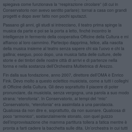
spiegava come funzionava la “respirazione circolare” (di cui in
Conservatorio non avevo sentito parlare): tornai a casa con grandi
progetti e dopo aver fatto non pochi sputazzi.
Passano gli anni, gli studi si intrecciano, il teatro prima spinge la
musica da parte e poi se la porta a letto, finché incontro le
intelligenze in fermento della cooperativa Officine della Cultura e mi
affianco al loro cammino. Partecipo dapprima, felice, alla nascita
della musica insieme al teatro senza sapere chi sia l’uovo e chi la
gallina; eseguo, poco dopo, una musica fatta delle culture, delle
storie e dei timbri delle nostre città di arrivi e di partenze nella
forma e nella sostanza dell’Orchestra Multietnica di Arezzo.
Fin dalla sua fondazione, anno 2007, direttore dell’OMA è Enrico
Fink. Devo molto a questo eclettico musicista, come a tutti i colleghi
di Officine della Cultura. Gli devo soprattutto il piacere di poter
pronunciare, da musicista, senza vergogna, una parola a suo modo
strana: “eterofonia”. In Conservatorio, ai tempi del “mio”
Conservatorio, “eterofonia” era assimilata a una parolaccia.
Qualcosa da non dire e, soprattutto, da non suonare. Qualcosa di
poco “armonico”, sostanzialmente stonato, con quel guizzo
dell’improvvisazione che mamma partitura tollera a fatica mentre è
pronta a farti cadere la bacchetta sulle dita. Un’orchestra in cui tutti