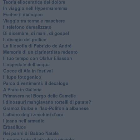
​Teoria eliocentrica del dolore
In viaggio nell’Hypermaremma
​Escher il dialogico
​Viaggio tra terme e maschere
Il telefono derealizzato
​Di dicembre, di mani, di gospel
​Il disagio del pollice
​La filosofia di Fabrizio de André
Memorie di un clarinettista redento
​Il tuo tempo con Olafur Eliasson
​L’ospedale dell’acqua
​Gocce di Afa in festival
​Il lupo fotogenico
​Parco divertimenti: il decalogo
​A Prato in Galleria
​Primavera nel Borgo delle Camelie
I dinosauri mangiavano tortelli di patate?
​Gramoz Burba e l’Iso-Polifonia albanese
L’albero degli zecchini d’oro
​I jeans nell’armadio
Erbadiluce
Nei panni di Babbo Natale
​Il punto forte di ciò che è piccolo