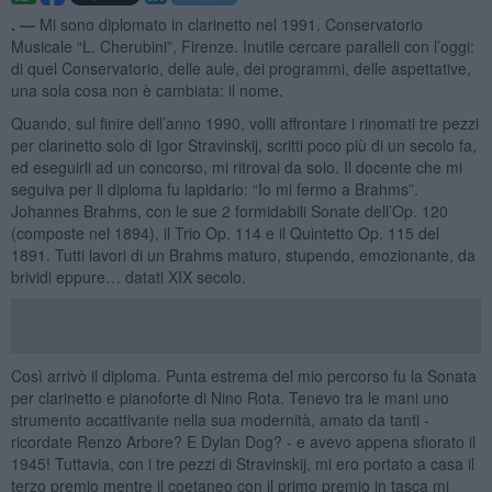
. —
Mi sono diplomato in clarinetto nel 1991. Conservatorio
Musicale “L. Cherubini”, Firenze. Inutile cercare paralleli con l’oggi:
di quel Conservatorio, delle aule, dei programmi, delle aspettative,
una sola cosa non è cambiata: il nome.
Quando, sul finire dell’anno 1990, volli affrontare i rinomati tre pezzi
per clarinetto solo di Igor Stravinskij, scritti poco più di un secolo fa,
ed eseguirli ad un concorso, mi ritrovai da solo. Il docente che mi
seguiva per il diploma fu lapidario: “Io mi fermo a Brahms”.
Johannes Brahms, con le sue 2 formidabili Sonate dell’Op. 120
(composte nel 1894), il Trio Op. 114 e il Quintetto Op. 115 del
1891. Tutti lavori di un Brahms maturo, stupendo, emozionante, da
brividi eppure… datati XIX secolo.
Così arrivò il diploma. Punta estrema del mio percorso fu la Sonata
per clarinetto e pianoforte di Nino Rota. Tenevo tra le mani uno
strumento accattivante nella sua modernità, amato da tanti -
ricordate Renzo Arbore? E Dylan Dog? - e avevo appena sfiorato il
1945! Tuttavia, con i tre pezzi di Stravinskij, mi ero portato a casa il
terzo premio mentre il coetaneo con il primo premio in tasca mi