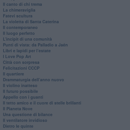
​Il canto di chi trema
La chimeraviglia
​Fatevi scultura
​La violetta di Santa Caterina
​Il contemporaneo
​Il luogo perfetto
​L’incipit di una comunità
Punti di vista: da Palladio a Jaén
​Libri e lapidi per l’estate
​I Love Pop Art
Città con sorpresa
Felicitazioni CCCP
​Il quartiere
​Drammaturgia dell’anno nuovo
​Il violino inatteso
​Il futuro possibile
​Appello con i guanti
​Il tetto amico e il cuore di stelle brillanti
​Il Pianeta Nove
​Una questione di bilance
​Il ventilatore invidioso
​Dietro le quinte