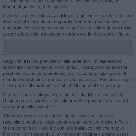
. —
Chi ha mai pensato ad essere un vecchio pezzo di legno?
Magari dopo aver letto Pinocchio?
Io, se fossi un vecchio pezzo di legno, oggi come oggi vorrei essere
strappato alla terra da un temporale. Non forte, non leggero. Un
temporale estivo come ce ne sono tanti per ruzzolare quanto basta,
essere abbracciato dall’acqua e portato via, là, dove corre il fiume.
Raggiunto il fiume, precipitato nelle onde dolci, mi piacerebbe
conoscere qualche pesce. Sono curiosi, i pesci, sono curioso dei
pesci, ed io avrei certamente voglia di raccontargli quel pezzo di
mondo che si chiama terra e che l’aria accarezza. Per lasciarmi poi
affascinare dalla profondità, io che ho il dono del tenermi a galla.
Lì dove il fiume si piega e circonda un’isola di terra, che alcuni
chiamano casa, avrei cura di salutare tutti e posarmi sulla riva ad
asciugarmi dalle avventure.
Attenderei così che qualcuno di quegli isolani mi venisse a
raccogliere perché di certo cercano legni per i loro mestieri. Potrei
così sperimentare l’incontro con la fantasia, con ciò che muove
l’ingegno, con il racconto di un mondo immaginario posato su assi