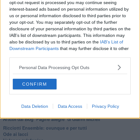
opt-out request is processed you may continue seeing
interest-based ads based on personal information utilized by
us or personal information disclosed to third parties prior to
your opt-out. You may separately opt-out of the further
disclosure of your personal information by third parties on the
IAB’s list of downstream participants. This information may
also be disclosed by us to third parties on the
IAB’s List of
Downstream Participants
that may further disclose it to other
third parties.
Personal Data Processing Opt Outs
CONFIRM
Ti potrebbe interessare anche:
Data Deletion
Data Access
Privacy Policy
Articoli dal Blog “Pagine allegre” di Gianni Micheli
​Ricciotti Ensemble: ovunque e per tutti
Ode ai lacci