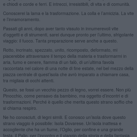
e chiodi e corde e ferri. E intrecci, irresistibili, di vita e di comunità.
Conoscerei la lama e la trasformazione. La colla e l’amicizia. La vite
e l’innamoramento.
Passati gli anni, dopo aver tanto vissuto in innumerevoli vite
d’oggetti e di strumenti, sarei dunque pronto per l’ultimo, sfrigolante
viaggio: il fuoco. Tanta preparazione serve anche a questo.
Rotto, incrinato, spezzato, unito, ricomposto, deformato, mi
piacerebbe attraversare il tempo della materia e trasformarmi in
aria, fumo e cenere, fiamma di un falò, di un’ultima favola
raccontata nel calore di una notte di fine estate, nel bel mezzo della
piazza centrale di quest’isola che avrò imparato a chiamare casa,
tra migliaia di occhi attenti.
Questo, se fossi un vecchio pezzo di legno, vorrei essere. Non più
Pinocchio, come pensavo da bambino, ma oggetto d’incontri e di
trasformazioni. Perché è quello che merita questo strano soffio che
si chiama respiro.
Ne ho conosciuti, di legni simili. E conosco un’isola dove questo
strano viaggio è possibile: Isola Dovarese. Un’isola inattesa e
accogliente che ha un fiume, l’Oglio, per confine e una grande
festa, il Palio, per l’incontro e il viaggio della storia e della fantasia.