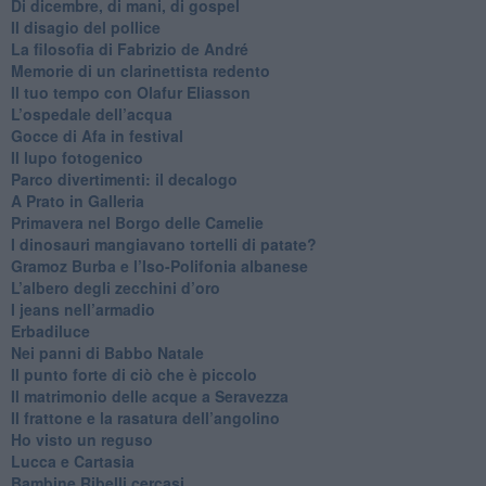
​Di dicembre, di mani, di gospel
​Il disagio del pollice
​La filosofia di Fabrizio de André
Memorie di un clarinettista redento
​Il tuo tempo con Olafur Eliasson
​L’ospedale dell’acqua
​Gocce di Afa in festival
​Il lupo fotogenico
​Parco divertimenti: il decalogo
​A Prato in Galleria
​Primavera nel Borgo delle Camelie
I dinosauri mangiavano tortelli di patate?
​Gramoz Burba e l’Iso-Polifonia albanese
L’albero degli zecchini d’oro
​I jeans nell’armadio
Erbadiluce
Nei panni di Babbo Natale
​Il punto forte di ciò che è piccolo
​Il matrimonio delle acque a Seravezza
​Il frattone e la rasatura dell’angolino
​Ho visto un reguso
Lucca e Cartasia
Bambine Ribelli cercasi