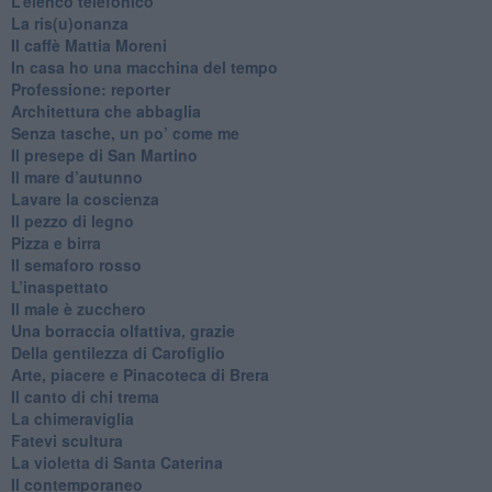
​L’elenco telefonico
​La ris(u)onanza
​Il caffè Mattia Moreni
​In casa ho una macchina del tempo
Professione: reporter
Architettura che abbaglia
​Senza tasche, un po’ come me
​Il presepe di San Martino
​Il mare d’autunno
​Lavare la coscienza
​Il pezzo di legno
​Pizza e birra
​Il semaforo rosso
​L’inaspettato
​Il male è zucchero
​Una borraccia olfattiva, grazie
​Della gentilezza di Carofiglio
Arte, piacere e Pinacoteca di Brera
​Il canto di chi trema
La chimeraviglia
​Fatevi scultura
​La violetta di Santa Caterina
​Il contemporaneo