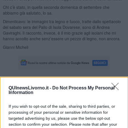
Chi c’è stato, in quella seconda domenica di settembre che
abbiamo già salutato, lo sa.
Dimenticavo: le immagini tra legno e fuoco, tratte dallo spettacolo
del sabato sera del Palio di Isola Dovarese, sono di Andrea
Gaviraghi. Il racconto, invece, è il mio grazie agli isolani che mi
hanno accolto anche senz’essere un pezzo di legno, non ancora.
Gianni Micheli
Se vuoi leggere le notizie principali della Toscana iscriviti alla
QUInewsLivorno.it -
Do Not Process My Personal
Newsletter QUInews - ToscanaMedia.
Arriva gratis tutti i giorni
Information
alle 20:00 direttamente nella tua casella di posta.
Basta cliccare
QUI
If you wish to opt-out of the sale, sharing to third parties, or
processing of your personal or sensitive information for
Fotogallery
targeted advertising by us, please use the below opt-out
section to confirm your selection. Please note that after your