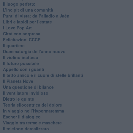
​Il luogo perfetto
​L’incipit di una comunità
Punti di vista: da Palladio a Jaén
​Libri e lapidi per l’estate
​I Love Pop Art
Città con sorpresa
Felicitazioni CCCP
​Il quartiere
​Drammaturgia dell’anno nuovo
​Il violino inatteso
​Il futuro possibile
​Appello con i guanti
​Il tetto amico e il cuore di stelle brillanti
​Il Pianeta Nove
​Una questione di bilance
​Il ventilatore invidioso
​Dietro le quinte
​Teoria eliocentrica del dolore
In viaggio nell’Hypermaremma
​Escher il dialogico
​Viaggio tra terme e maschere
Il telefono derealizzato