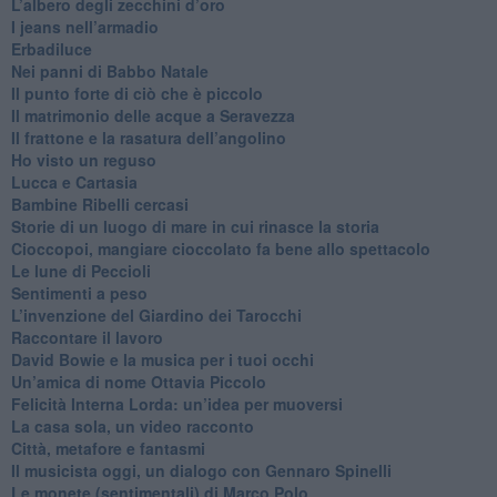
L’albero degli zecchini d’oro
​I jeans nell’armadio
Erbadiluce
Nei panni di Babbo Natale
​Il punto forte di ciò che è piccolo
​Il matrimonio delle acque a Seravezza
​Il frattone e la rasatura dell’angolino
​Ho visto un reguso
Lucca e Cartasia
Bambine Ribelli cercasi
Storie di un luogo di mare in cui rinasce la storia
Cioccopoi, mangiare cioccolato fa bene allo spettacolo
​Le lune di Peccioli
​Sentimenti a peso
​L’invenzione del Giardino dei Tarocchi
​Raccontare il lavoro
David Bowie e la musica per i tuoi occhi
Un’amica di nome Ottavia Piccolo
​Felicità Interna Lorda: un’idea per muoversi
​La casa sola, un video racconto
​Città, metafore e fantasmi
Il musicista oggi, un dialogo con Gennaro Spinelli
Le monete (sentimentali) di Marco Polo