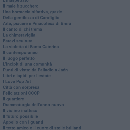
​Il male è zucchero
​Una borraccia olfattiva, grazie
​Della gentilezza di Carofiglio
Arte, piacere e Pinacoteca di Brera
​Il canto di chi trema
La chimeraviglia
​Fatevi scultura
​La violetta di Santa Caterina
​Il contemporaneo
​Il luogo perfetto
​L’incipit di una comunità
Punti di vista: da Palladio a Jaén
​Libri e lapidi per l’estate
​I Love Pop Art
Città con sorpresa
Felicitazioni CCCP
​Il quartiere
​Drammaturgia dell’anno nuovo
​Il violino inatteso
​Il futuro possibile
​Appello con i guanti
​Il tetto amico e il cuore di stelle brillanti