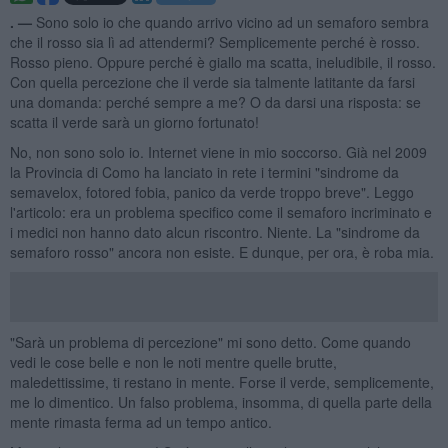
. —
Sono solo io che quando arrivo vicino ad un semaforo sembra
che il rosso sia lì ad attendermi? Semplicemente perché è rosso.
Rosso pieno. Oppure perché è giallo ma scatta, ineludibile, il rosso.
Con quella percezione che il verde sia talmente latitante da farsi
una domanda: perché sempre a me? O da darsi una risposta: se
scatta il verde sarà un giorno fortunato!
No, non sono solo io. Internet viene in mio soccorso. Già nel 2009
la Provincia di Como ha lanciato in rete i termini "sindrome da
semavelox, fotored fobia, panico da verde troppo breve". Leggo
l'articolo: era un problema specifico come il semaforo incriminato e
i medici non hanno dato alcun riscontro. Niente. La "sindrome da
semaforo rosso" ancora non esiste. E dunque, per ora, è roba mia.
"Sarà un problema di percezione" mi sono detto. Come quando
vedi le cose belle e non le noti mentre quelle brutte,
maledettissime, ti restano in mente. Forse il verde, semplicemente,
me lo dimentico. Un falso problema, insomma, di quella parte della
mente rimasta ferma ad un tempo antico.