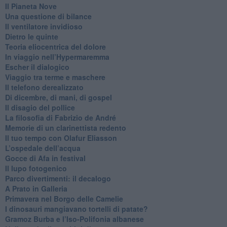
​Il Pianeta Nove
​Una questione di bilance
​Il ventilatore invidioso
​Dietro le quinte
​Teoria eliocentrica del dolore
In viaggio nell’Hypermaremma
​Escher il dialogico
​Viaggio tra terme e maschere
Il telefono derealizzato
​Di dicembre, di mani, di gospel
​Il disagio del pollice
​La filosofia di Fabrizio de André
Memorie di un clarinettista redento
​Il tuo tempo con Olafur Eliasson
​L’ospedale dell’acqua
​Gocce di Afa in festival
​Il lupo fotogenico
​Parco divertimenti: il decalogo
​A Prato in Galleria
​Primavera nel Borgo delle Camelie
I dinosauri mangiavano tortelli di patate?
​Gramoz Burba e l’Iso-Polifonia albanese