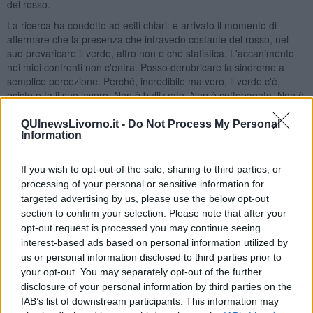
del rosso.
La ricerca ha condotto ad esiti chiari: è arrivato il momento di
affermare che la presenza che intravedo costante del rosso, nel
suo prevaricare il verde, altro non è che statistica. L'accanimento
nei miei confronti non c'entra. Posso derubricare la sindrome a
semplice percezione. Perché, incredibile ma vero, il verde c'è,
esiste e fa il suo lavoro. Non è bullizzato. Non è sottopagato. Non è
dimenticato. Non è una lampadina rotta.
QUInewsLivorno.it -
Do Not Process My Personal
Ha solo bisogno del suo tempo, come per tutto.
Information
La conta mi dà pace ma anche oggi i semafori che ho attraversato
erano quasi tutti rossi. Ieri, invece...
If you wish to opt-out of the sale, sharing to third parties, or
processing of your personal or sensitive information for
Ieri. Se ben ricordo è stato un giorno fortunato...
targeted advertising by us, please use the below opt-out
Gianni Micheli
section to confirm your selection. Please note that after your
opt-out request is processed you may continue seeing
interest-based ads based on personal information utilized by
us or personal information disclosed to third parties prior to
your opt-out. You may separately opt-out of the further
disclosure of your personal information by third parties on the
Se vuoi leggere le notizie principali della Toscana iscriviti alla
IAB’s list of downstream participants. This information may
Newsletter QUInews - ToscanaMedia.
Arriva gratis tutti i giorni