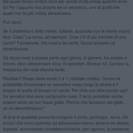
Ma quale tempo antico! Sarà per quella multa presa qualche anno
fa! Per l'appunto era proprio ad un semaforo, uno di quelli che
quasi non ho più voluto attraversare.
Può darsi.
Se il problema è della mente, tuttavia, qualcosa con la mente si può
fare. Cosa? La conta, ad esempio. Cosa c'è di più mentale di una
conta? Facciamola. Dei rossi e dei verdi. Senza simpatie né
dimenticanze.
Da alcuni mesi a questa parte ogni giorno, in genere, tra andata e
ritorno, devo attraversare circa 10 semafori. Almeno 10. Contare la
frequenza dei rossi diventa facile.
Risultato? Rosso batte verde 2 a 1 (risultato medio). Ovvero la
probabilità d'incontrare un semaforo rosso lungo la strada è il
doppio di quella di trovare un verde. Per dirla con altre parole ogni
tre semafori due sono certamente rossi. Il terzo potrebbe anche
essere verde se non fosse giallo. Perché che facciamo del giallo...
ce ne dimentichiamo?
Al di là di qualsiasi presunta congiura il conto, purtroppo, torna. Gli
incroci che sono costretto ad attraversare hanno almeno tre diversi
ingressi, aumentando considerevolmente, per ognuno, la presenza