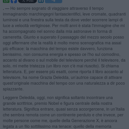
. —
Ho sempre sognato di viaggiare attraverso il tempo
immaginando marchingegni fantascientifici, leve cromate, quadranti
luminosi e una finestra sulla testa da dove veder scorrere lampi di
luce a velocità vertiginose. Per molti anni è stata l'immagine che mi
ha accompagnato nel sonno dalla mia astronave in forma di
cameretta. Giunto e superato il passaggio del mezzo secolo posso
oggi affermare che la realtà è molto meno scenografica ma assai
più efficace: la macchina del tempo esiste davvero, funziona
benissimo, non consuma energia e spesso ce l'ho sul comodino,
accanto al divano o sul mobile del televisore perché il televisore, da
solo, mi mette tristezza (un libro non c'è mai riuscito). Si chiama
letteratura. E, per essere più esatti, come riporta il libro accanto al
televisore, ha nome Grazia Deledda, un’autrice capace di attivare
quest'originale macchina del tempo con una naturalezza a dir poco
spiazzante.
Leggere Deledda, oggi, non significa soltanto incontrare una
grande scrittrice, premio Nobel e figura centrale della nostra
letteratura. Significa entrare, quasi senza accorgercene, in un’Italia
che sembra remota come un continente perduto e che invece, per
molte persone come me, quelle della Generazione X, è ancora
legata a un filo sottilissimo ma tenace: quello della memoria