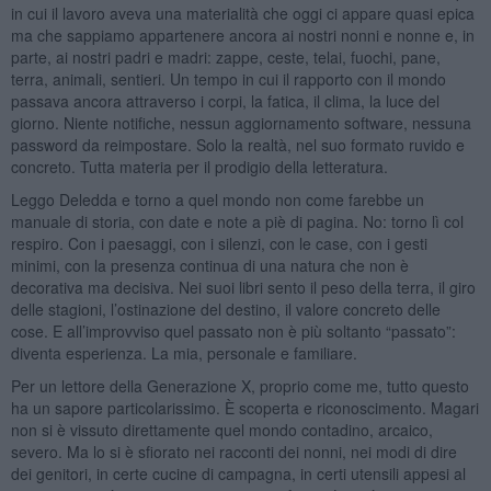
in cui il lavoro aveva una materialità che oggi ci appare quasi epica
ma che sappiamo appartenere ancora ai nostri nonni e nonne e, in
parte, ai nostri padri e madri: zappe, ceste, telai, fuochi, pane,
terra, animali, sentieri. Un tempo in cui il rapporto con il mondo
passava ancora attraverso i corpi, la fatica, il clima, la luce del
giorno. Niente notifiche, nessun aggiornamento software, nessuna
password da reimpostare. Solo la realtà, nel suo formato ruvido e
concreto. Tutta materia per il prodigio della letteratura.
Leggo Deledda e torno a quel mondo non come farebbe un
manuale di storia, con date e note a piè di pagina. No: torno lì col
respiro. Con i paesaggi, con i silenzi, con le case, con i gesti
minimi, con la presenza continua di una natura che non è
decorativa ma decisiva. Nei suoi libri sento il peso della terra, il giro
delle stagioni, l’ostinazione del destino, il valore concreto delle
cose. E all’improvviso quel passato non è più soltanto “passato”:
diventa esperienza. La mia, personale e familiare.
Per un lettore della Generazione X, proprio come me, tutto questo
ha un sapore particolarissimo. È scoperta e riconoscimento. Magari
non si è vissuto direttamente quel mondo contadino, arcaico,
severo. Ma lo si è sfiorato nei racconti dei nonni, nei modi di dire
dei genitori, in certe cucine di campagna, in certi utensili appesi al