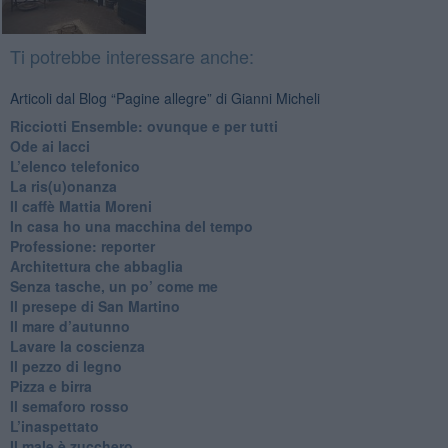
Ti potrebbe interessare anche:
Articoli dal Blog “Pagine allegre” di Gianni Micheli
​Ricciotti Ensemble: ovunque e per tutti
Ode ai lacci
​L’elenco telefonico
​La ris(u)onanza
​Il caffè Mattia Moreni
​In casa ho una macchina del tempo
Professione: reporter
Architettura che abbaglia
​Senza tasche, un po’ come me
​Il presepe di San Martino
​Il mare d’autunno
​Lavare la coscienza
​Il pezzo di legno
​Pizza e birra
​Il semaforo rosso
​L’inaspettato
​Il male è zucchero