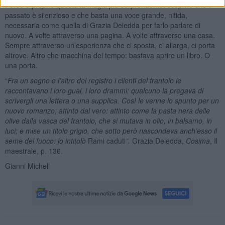
Forse è proprio questa la magia più sorprendente: scoprire che il
passato è silenzioso e che basta una voce grande, nitida,
necessaria come quella di Grazia Deledda per farlo parlare di
nuovo. A volte attraverso una pagina. A volte attraverso una casa.
Sempre attraverso un’esperienza che ci sposta, ci allarga, ci porta
altrove. Altro che macchina del tempo: bastava aprire un libro. O
una porta.
“
Fra un segno e l’altro del registro i clienti del frantoio le
raccontavano i loro guai, i loro drammi: qualcuno la pregava di
scrivergli una lettera o una supplica. Così le venne lo spunto per un
nuovo romanzo; attinto dal vero: attinto come la pasta nera delle
olive dalla vasca del frantoio, che si mutava in olio, in balsamo, in
luci; e mise un titolo grigio, che sotto però nascondeva anch’esso il
seme del fuoco: lo intitolò
Rami caduti
”.
Grazia Deledda,
Cosima
, Il
maestrale, p. 136.
Gianni Micheli