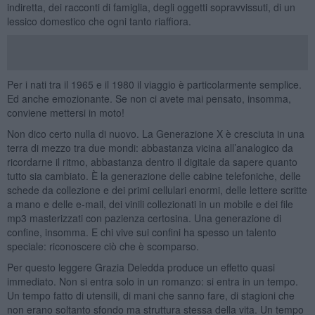
indiretta, dei racconti di famiglia, degli oggetti sopravvissuti, di un
lessico domestico che ogni tanto riaffiora.
Per i nati tra il 1965 e il 1980 il viaggio è particolarmente semplice.
Ed anche emozionante. Se non ci avete mai pensato, insomma,
conviene mettersi in moto!
Non dico certo nulla di nuovo. La Generazione X è cresciuta in una
terra di mezzo tra due mondi: abbastanza vicina all’analogico da
ricordarne il ritmo, abbastanza dentro il digitale da sapere quanto
tutto sia cambiato. È la generazione delle cabine telefoniche, delle
schede da collezione e dei primi cellulari enormi, delle lettere scritte
a mano e delle e-mail, dei vinili collezionati in un mobile e dei file
mp3 masterizzati con pazienza certosina. Una generazione di
confine, insomma. E chi vive sui confini ha spesso un talento
speciale: riconoscere ciò che è scomparso.
Per questo leggere Grazia Deledda produce un effetto quasi
immediato. Non si entra solo in un romanzo: si entra in un tempo.
Un tempo fatto di utensili, di mani che sanno fare, di stagioni che
non erano soltanto sfondo ma struttura stessa della vita. Un tempo