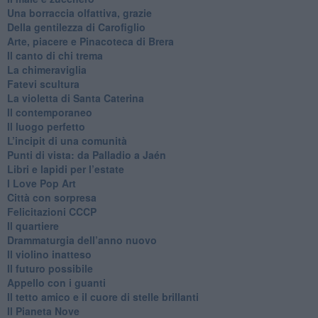
​Una borraccia olfattiva, grazie
​Della gentilezza di Carofiglio
Arte, piacere e Pinacoteca di Brera
​Il canto di chi trema
La chimeraviglia
​Fatevi scultura
​La violetta di Santa Caterina
​Il contemporaneo
​Il luogo perfetto
​L’incipit di una comunità
Punti di vista: da Palladio a Jaén
​Libri e lapidi per l’estate
​I Love Pop Art
Città con sorpresa
Felicitazioni CCCP
​Il quartiere
​Drammaturgia dell’anno nuovo
​Il violino inatteso
​Il futuro possibile
​Appello con i guanti
​Il tetto amico e il cuore di stelle brillanti
​Il Pianeta Nove