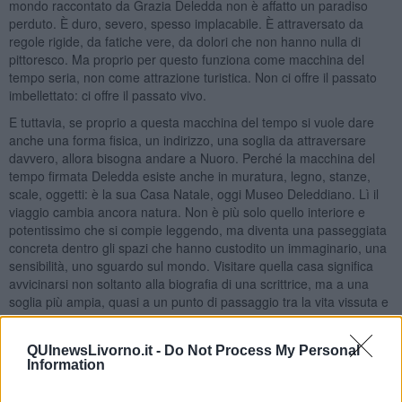
mondo raccontato da Grazia Deledda non è affatto un paradiso
perduto. È duro, severo, spesso implacabile. È attraversato da
regole rigide, da fatiche vere, da dolori che non hanno nulla di
pittoresco. Ma proprio per questo funziona come macchina del
tempo seria, non come attrazione turistica. Non ci offre il passato
imbellettato: ci offre il passato vivo.
E tuttavia, se proprio a questa macchina del tempo si vuole dare
anche una forma fisica, un indirizzo, una soglia da attraversare
davvero, allora bisogna andare a Nuoro. Perché la macchina del
tempo firmata Deledda esiste anche in muratura, legno, stanze,
scale, oggetti: è la sua Casa Natale, oggi Museo Deleddiano. Lì il
viaggio cambia ancora natura. Non è più solo quello interiore e
potentissimo che si compie leggendo, ma diventa una passeggiata
concreta dentro gli spazi che hanno custodito un immaginario, una
sensibilità, uno sguardo sul mondo. Visitare quella casa significa
avvicinarsi non soltanto alla biografia di una scrittrice, ma a una
soglia più ampia, quasi a un punto di passaggio tra la vita vissuta e
la vita raccontata.
Ed è forse questo l’aspetto più bello: la Casa Natale non chiude
QUInewsLivorno.it -
Do Not Process My Personal
Deledda dentro quattro mura, semmai fa il contrario. Le mura
Information
diventano un punto di partenza. Da lì si esce verso le sue pagine, e
dalle pagine si torna ai cortili, ai paesaggi, ai ritmi, alle ombre e alle