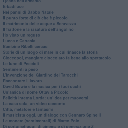
​I jeans nell’armadio
Erbadiluce
Nei panni di Babbo Natale
​Il punto forte di ciò che è piccolo
​Il matrimonio delle acque a Seravezza
​Il frattone e la rasatura dell’angolino
​Ho visto un reguso
Lucca e Cartasia
Bambine Ribelli cercasi
Storie di un luogo di mare in cui rinasce la storia
Cioccopoi, mangiare cioccolato fa bene allo spettacolo
​Le lune di Peccioli
​Sentimenti a peso
​L’invenzione del Giardino dei Tarocchi
​Raccontare il lavoro
David Bowie e la musica per i tuoi occhi
Un’amica di nome Ottavia Piccolo
​Felicità Interna Lorda: un’idea per muoversi
​La casa sola, un video racconto
​Città, metafore e fantasmi
Il musicista oggi, un dialogo con Gennaro Spinelli
Le monete (sentimentali) di Marco Polo
​Di cortometraggi, di cinema e di generazione Z