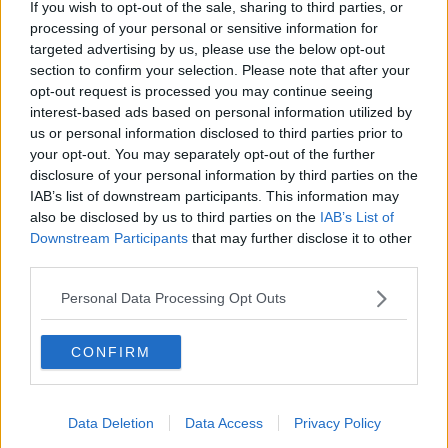
If you wish to opt-out of the sale, sharing to third parties, or
luci di un mondo che la scrittrice ha saputo trasformare in
processing of your personal or sensitive information for
letteratura. Una visita così permette più di un viaggio: dentro una
targeted advertising by us, please use the below opt-out
casa, certo, ma anche fuori da qualsiasi muro. Dentro una memoria
section to confirm your selection. Please note that after your
culturale, dentro una geografia dell’anima, dentro quel tempo
opt-out request is processed you may continue seeing
lontano che nei libri continua a respirare.
interest-based ads based on personal information utilized by
Per la Generazione X questo viaggio ha qualcosa di personale. È il
us or personal information disclosed to third parties prior to
privilegio di appartenere all’ultima generazione che abbia ancora
your opt-out. You may separately opt-out of the further
sentito l’eco diretta di quel mondo senza averci abitato davvero.
disclosure of your personal information by third parties on the
Quella che ha conosciuto la modernità prima che diventasse totale,
IAB’s list of downstream participants. This information may
e che quindi, leggendo Deledda, non percepisce solo una distanza
also be disclosed by us to third parties on the
IAB’s List of
storica ma anche una vibrazione familiare. Come se tra la pagina e
Downstream Participants
that may further disclose it to other
il lettore si tendesse un ponte fatto di memoria culturale e memoria
third parties.
domestica.
Leggo Deledda e non avverto solo il racconto di un’altra epoca, ma
Personal Data Processing Opt Outs
la sua accessibilità. L’effetto è quasi miracoloso. È come varcare
una soglia e trovarsi in un’Italia di campi e cortili, di fuoco e polvere,
CONFIRM
di stagioni che dettano legge e di oggetti che hanno ancora un
nome, un peso, una funzione. Un’Italia lontanissima ma non del
tutto estranea.
Data Deletion
Data Access
Privacy Policy
E a Nuoro, quella soglia si può perfino toccare.