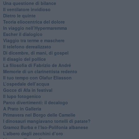
​Una questione di bilance
​Il ventilatore invidioso
​Dietro le quinte
​Teoria eliocentrica del dolore
In viaggio nell’Hypermaremma
​Escher il dialogico
​Viaggio tra terme e maschere
Il telefono derealizzato
​Di dicembre, di mani, di gospel
​Il disagio del pollice
​La filosofia di Fabrizio de André
Memorie di un clarinettista redento
​Il tuo tempo con Olafur Eliasson
​L’ospedale dell’acqua
​Gocce di Afa in festival
​Il lupo fotogenico
​Parco divertimenti: il decalogo
​A Prato in Galleria
​Primavera nel Borgo delle Camelie
I dinosauri mangiavano tortelli di patate?
​Gramoz Burba e l’Iso-Polifonia albanese
L’albero degli zecchini d’oro