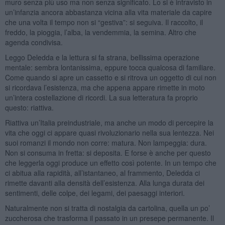
muro senza più uso ma non senza significato. Lo si è intravisto in
un’infanzia ancora abbastanza vicina alla vita materiale da capire
che una volta il tempo non si “gestiva”: si seguiva. Il raccolto, il
freddo, la pioggia, l’alba, la vendemmia, la semina. Altro che
agenda condivisa.
Leggo Deledda e la lettura si fa strana, bellissima operazione
mentale: sembra lontanissima, eppure tocca qualcosa di familiare.
Come quando si apre un cassetto e si ritrova un oggetto di cui non
si ricordava l’esistenza, ma che appena appare rimette in moto
un’intera costellazione di ricordi. La sua letteratura fa proprio
questo: riattiva.
Riattiva un’Italia preindustriale, ma anche un modo di percepire la
vita che oggi ci appare quasi rivoluzionario nella sua lentezza. Nei
suoi romanzi il mondo non corre: matura. Non lampeggia: dura.
Non si consuma in fretta: si deposita. E forse è anche per questo
che leggerla oggi produce un effetto così potente. In un tempo che
ci abitua alla rapidità, all’istantaneo, al frammento, Deledda ci
rimette davanti alla densità dell’esistenza. Alla lunga durata dei
sentimenti, delle colpe, dei legami, dei paesaggi interiori.
Naturalmente non si tratta di nostalgia da cartolina, quella un po’
zuccherosa che trasforma il passato in un presepe permanente. Il