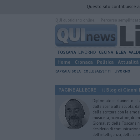
Questo sito contribuisce 
QUI
quotidiano online.
Percorso semplificat
TOSCANA
LIVORNO
CECINA
ELBA
VALD
Home
Cronaca
Politica
Attualità
CAPRAIA ISOLA
COLLESALVETTI
LIVORNO
PAGINE ALLEGRE — il Blog di Gianni 
Diplomato in clarinetto e l
dalla scena alla scuola, da
della scrittura con le emozi
musicista, ricercatore, dram
Giornalisti della Toscana r
desiderio di comunicazione i
dell’intelligenza, della sens