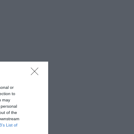
sonal or
ection to
ou may
 personal
out of the
 downstream
B’s List of