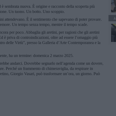
d è sembrata nuova. È origine e racconto della scoperta più
zione. Un tuono. Un botto. Uno scoppio.
A
tini attendevano. È il sentimento che sapevano di poter provare.
emore. Un tempo senza tempo, mentre il tempo scade.
ora per poco. Abbaglia gli aretini, per ragioni che gli aretini
 è priva di controindicazioni, oltre ad essere l’omaggio più
eatro delle Virtù”, presso la Galleria d’Arte Contemporanea e la
lmente, ha un termine: domenica 2 marzo 2025.
ovrebbe andarci. Dovrebbe segnarlo nell’agenda come un dovere,
. Perché un frammento di chimeraviglia, da respirare in
retino, Giorgio Vasari, può trasformare un’ora, un giorno. Può