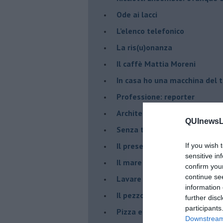
Ode ai lacci
​L’elenco telefonico
​La ris(u)onanza
​Il caffè Mattia Moreni
​In casa ho una macchina del
Professione: reporter
Architettura che abbaglia
QUInewsLi
​Senza tasche, un po’ come m
​Il presepe di San Martino
If you wish 
sensitive in
​Il mare d’autunno
confirm you
continue se
​Lavare la coscienza
information 
​Il pezzo di legno
further disc
participants
​Pizza e birra
Downstream 