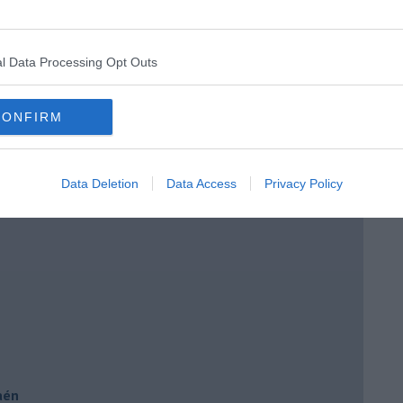
l Data Processing Opt Outs
e
CONFIRM
 Brera
Data Deletion
Data Access
Privacy Policy
Jaén