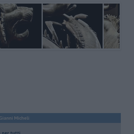
 Gianni Micheli
 per tutti