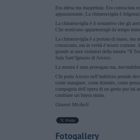
Era attesa ma inaspettata. Era conosciuta e
appassionante. La chimeraviglia è folgora
La chimeraviglia è il sostantivo che gli are
Che sentivano appartenergli da tempo imm
La chimeraviglia è a portata di mano, ma anc
conoscono, ma in verità è tesoro comune. Ed
grande ai suoi visitatori della mostra “Il T
Sala Sant’Ignazio di Arezzo.
La mostra è stata prorogata ma, inevitabi
Chi porta Arezzo nell’indirizzo postale d
come mangiare, come dormire, come pensare
compagnia dell’opera di un genio pur lui a
cambiare un’intera storia.
Gianni Micheli
Fotogallery