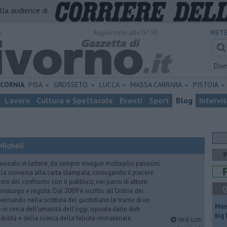
alla audience di
o
Aggiornato alle 07:50
METE
Dom
ICORNIA
PISA
GROSSETO
LUCCA
MASSA CARRARA
PISTOIA
Lavoro
Cultura e Spettacolo
Eventi
Sport
Blog
Intervi
Micheli
aureato in Lettere, da sempre insegue molteplici passioni,
lla scrivania alla carta stampata, coniugando il piacere
oni del confronto con il pubblico, nei panni di attore,
Q
maturgo e regista. Dal 2009 è iscritto all’Ordine dei
iversando nella scrittura del quotidiano le trame di un
Mem
n cerca dell’umanità dell’oggi, ispirata dalle doti
big
ibilità e della ricerca della felicità immateriale.
Vedi tutti