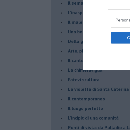
​Il semaforo rosso
​L’inaspettato
Persona
​Il male è zucchero
​Una borraccia olfattiva, grazi
​Della gentilezza di Carofiglio
Arte, piacere e Pinacoteca di
​Il canto di chi trema
La chimeraviglia
​Fatevi scultura
​La violetta di Santa Caterina
​Il contemporaneo
​Il luogo perfetto
​L’incipit di una comunità
Punti di vista: da Palladio a 