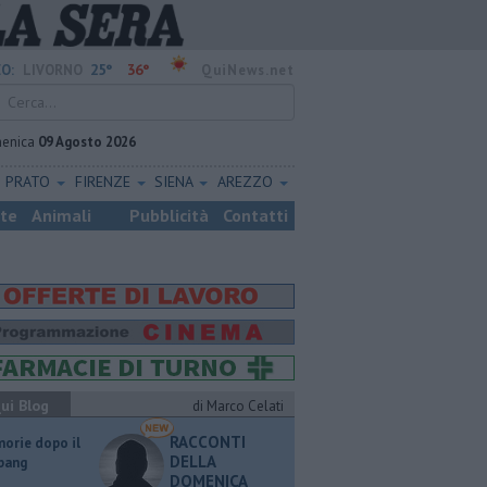
25°
36°
O:
LIVORNO
QuiNews.net
enica
09 Agosto 2026
PRATO
FIRENZE
SIENA
AREZZO
ste
Animali
Pubblicità
Contatti
ui Blog
di Marco Celati
RACCONTI
orie dopo il
DELLA
 bang
DOMENICA