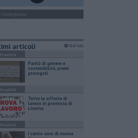
Condoglianze
imi articoli
Vedi tutti
ttualità
Parità di genere e
sostenibilità, premi
prorogati
ttualità
​Tutte le offerte di
lavoro in provincia di
Livorno
ttualità
I cento anni di nonna