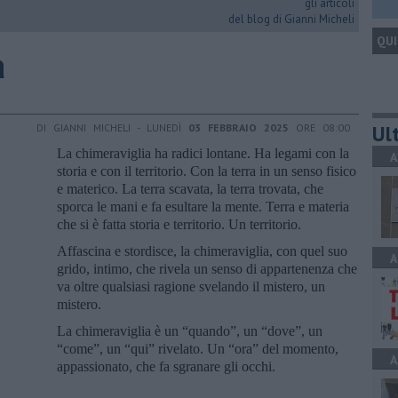
gli articoli
del blog di Gianni Micheli
QUI
a
Ult
DI GIANNI MICHELI - LUNEDÌ
03 FEBBRAIO 2025
ORE 08:00
La chimeraviglia ha radici lontane. Ha legami con la
A
storia e con il territorio. Con la terra in un senso fisico
e materico. La terra scavata, la terra trovata, che
sporca le mani e fa esultare la mente. Terra e materia
che si è fatta storia e territorio. Un territorio.
Affascina e stordisce, la chimeraviglia, con quel suo
A
grido, intimo, che rivela un senso di appartenenza che
va oltre qualsiasi ragione svelando il mistero, un
mistero.
La chimeraviglia è un “quando”, un “dove”, un
“come”, un “qui” rivelato. Un “ora” del momento,
A
appassionato, che fa sgranare gli occhi.