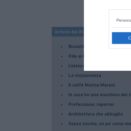
Persona
Articoli dal Blog “Pagine allegre” di
​Ricciotti Ensemble: ovunque e
Ode ai lacci
​L’elenco telefonico
​La ris(u)onanza
​Il caffè Mattia Moreni
​In casa ho una macchina del
Professione: reporter
Architettura che abbaglia
​Senza tasche, un po’ come m