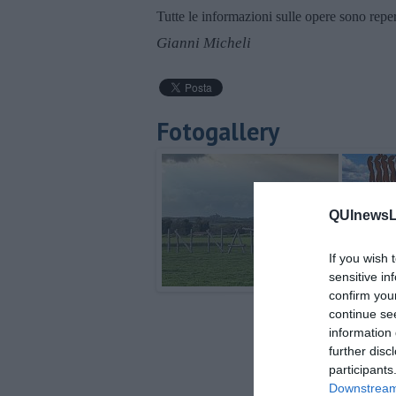
Tutte le informazioni sulle opere sono rep
Gianni Micheli
Fotogallery
QUInewsLi
If you wish 
sensitive in
confirm you
continue se
information 
further disc
participants
Downstream 