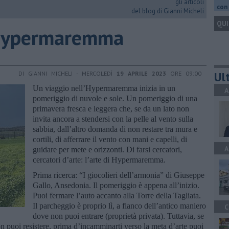
gli articoli
con 
del blog di Gianni Micheli
QUI
l’Hypermaremma
Ult
DI GIANNI MICHELI - MERCOLEDÌ
19 APRILE 2023
ORE 09:00
Un viaggio nell’Hypermaremma inizia in un
A
pomeriggio di nuvole e sole. Un pomeriggio di una
primavera fresca e leggera che, se da un lato non
invita ancora a stendersi con la pelle al vento sulla
sabbia, dall’altro domanda di non restare tra mura e
cortili, di afferrare il vento con mani e capelli, di
A
guidare per mete e orizzonti. Di farsi cercatori,
cercatori d’arte: l’arte di Hypermaremma.
Prima ricerca: “I giocolieri dell’armonia” di Giuseppe
Gallo, Ansedonia. Il pomeriggio è appena all’inizio.
Puoi fermare l’auto accanto alla Torre della Tagliata.
Il parcheggio è proprio lì, a fianco dell’antico maniero
C
dove non puoi entrare (proprietà privata). Tuttavia, se
n puoi resistere, prima d’incamminarti verso la meta d’arte puoi