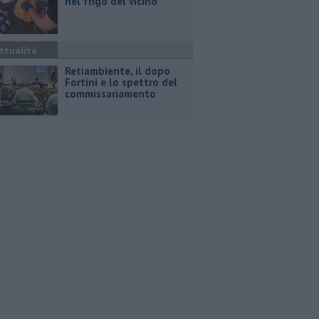
nel frigo del vicino
ttualità
Retiambiente, il dopo
Fortini e lo spettro del
commissariamento