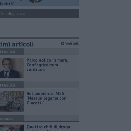
la città"
Condoglianze
imi articoli
Vedi tutti
ttualità
Parco eolico in mare,
Confagricoltura
contraria
ttualità
Retiambiente, M5S:
"Nessun legame con
Giacetti"
ronaca
Quattro chili di droga