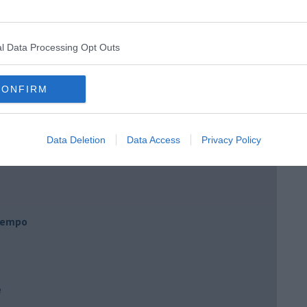
l Data Processing Opt Outs
 Gianni Micheli
CONFIRM
 per tutti
Data Deletion
Data Access
Privacy Policy
 tempo
e