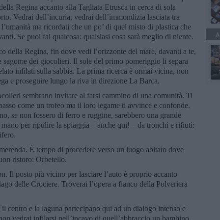
 della Regina accanto alla Tagliata Etrusca in cerca di sola
rto. Vedrai dell’incuria, vedrai dell’immondizia lasciata tra
 l’umanità ma ricordati che un po’ di quel misto di plastica che
A
nti. Se puoi fai qualcosa: qualsiasi cosa sarà meglio di niente.
co della Regina, fin dove vedi l’orizzonte del mare, davanti a te,
 le sagome dei giocolieri. Il sole del primo pomeriggio li separa
ato infilati sulla sabbia. La prima ricerca è ormai vicina, non
ega e proseguire lungo la riva in direzione La Barca.
giocolieri sembrano invitare al farsi cammino di una comunità. Ti
 spasso come un trofeo ma il loro legame ti avvince e confonde.
ono, se non fossero di ferro e ruggine, sarebbero una grande
a mano per ripulire la spiaggia – anche qui! – da tronchi e rifiuti:
ifero.
la merenda. È tempo di procedere verso un luogo abitato dove
buon ristoro: Orbetello.
. Il posto più vicino per lasciare l’auto è proprio accanto
lago delle Crociere. Troverai l’opera a fianco della Polveriera
 il centro e la laguna partecipano qui ad un dialogo intenso e
non vedrai infilarsi nell’incavo di quell’abbraccio un bambino