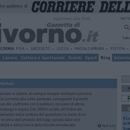
alla audience di
o
Aggiornato alle 18:45
METE
Sab
ICORNIA
PISA
GROSSETO
LUCCA
MASSA CARRARA
PISTOIA
Lavoro
Cultura e Spettacolo
Eventi
Sport
Blog
Intervi
Micheli
aureato in Lettere, da sempre insegue molteplici passioni,
lla scrivania alla carta stampata, coniugando il piacere
oni del confronto con il pubblico, nei panni di attore,
Q
maturgo e regista. Dal 2009 è iscritto all’Ordine dei
iversando nella scrittura del quotidiano le trame di un
A L
n cerca dell’umanità dell’oggi, ispirata dalle doti
di 
ibilità e della ricerca della felicità immateriale.
Vedi tutti
Scar