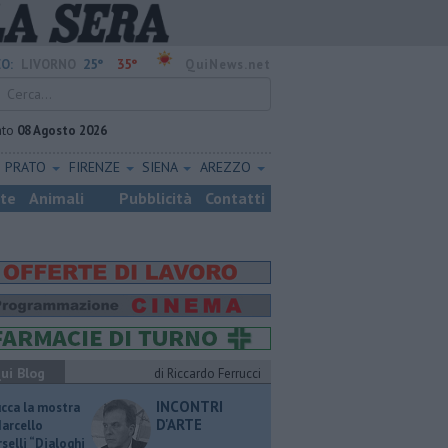
25°
35°
O:
LIVORNO
QuiNews.net
ato
08 Agosto 2026
PRATO
FIRENZE
SIENA
AREZZO
ste
Animali
Pubblicità
Contatti
ui Blog
di Riccardo Ferrucci
INCONTRI
ucca la mostra
D'ARTE
Marcello
selli “Dialoghi