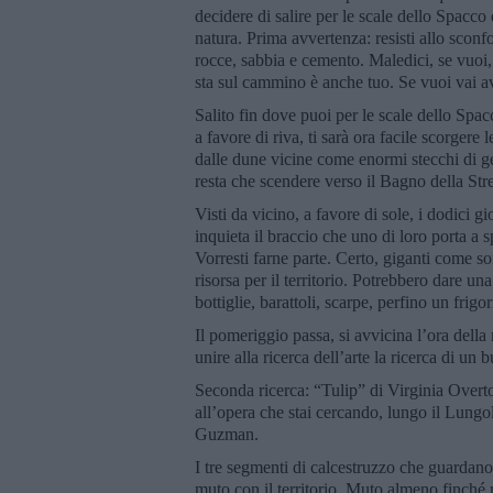
decidere di salire per le scale dello Spacco
natura. Prima avvertenza: resisti allo sconfo
rocce, sabbia e cemento. Maledici, se vuoi,
sta sul cammino è anche tuo. Se vuoi vai ava
Salito fin dove puoi per le scale dello Spac
a favore di riva, ti sarà ora facile scorgere
dalle dune vicine come enormi stecchi di gel
resta che scendere verso il Bagno della Str
Visti da vicino, a favore di sole, i dodici 
inquieta il braccio che uno di loro porta a
Vorresti farne parte. Certo, giganti come s
risorsa per il territorio. Potrebbero dare un
bottiglie, barattoli, scarpe, perfino un frigor
Il pomeriggio passa, si avvicina l’ora del
unire alla ricerca dell’arte la ricerca di un 
Seconda ricerca: “Tulip” di Virginia Overton
all’opera che stai cercando, lungo il Lungo
Guzman.
I tre segmenti di calcestruzzo che guardano
muto con il territorio. Muto almeno finché 