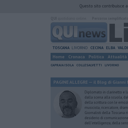
Questo sito contribuisce 
QUI
quotidiano online.
Percorso semplificat
TOSCANA
LIVORNO
CECINA
ELBA
VALD
Home
Cronaca
Politica
Attualità
CAPRAIA ISOLA
COLLESALVETTI
LIVORNO
PAGINE ALLEGRE — il Blog di Gianni 
Diplomato in clarinetto e l
dalla scena alla scuola, da
della scrittura con le emozi
musicista, ricercatore, dram
Giornalisti della Toscana r
desiderio di comunicazione i
dell’intelligenza, della sens