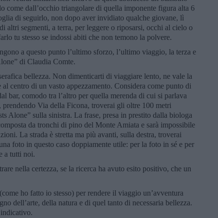
olo come dall’occhio triangolare di quella imponente figura alta 6
voglia di seguirlo, non dopo aver invidiato qualche giovane, lì
i altri segmenti, a terra, per leggere o riposarsi, occhi al cielo o
farlo tu stesso se indossi abiti che non temono la polvere.
ngono a questo punto l’ultimo sforzo, l’ultimo viaggio, la terza e
 Alone” di Claudia Comte.
serafica bellezza. Non dimenticarti di viaggiare lento, ne vale la
e al centro di un vasto appezzamento. Considera come punto di
al bar, comodo tra l’altro per quella merenda di cui si parlava
, prendendo Via della Ficona, troverai gli oltre 100 metri
s Alone” sulla sinistra. La frase, presa in prestito dalla biologa
 composta da tronchi di pino del Monte Amiata e sarà impossibile
ioni. La strada è stretta ma più avanti, sulla destra, troverai
 una foto in questo caso doppiamente utile: per la foto in sé e per
a tutti noi.
trare nella certezza, se la ricerca ha avuto esito positivo, che un
 (come ho fatto io stesso) per rendere il viaggio un’avventura
no dell’arte, della natura e di quel tanto di necessaria bellezza.
indicativo.