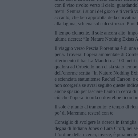
con il viso rivolto verso il cielo, guardand
metri. Sentirai i suoni del gioco e ti verrà 
accanto, che ben approfitta della curvatura d
alla laguna, schiena sul calcestruzzo. Puoi 
Il tempo clemente, il sole ancora alto, impo
ultima ricerca: “In Nature Nothing Exists
Il viaggio verso Pescia Fiorentina è di una 
pena. Troverai l’opera ambientale di Comt
riferimento il bar La Mandria: a 100 metri d
qualora ad Orbetello non ci sia stato tempo
dell’enorme scritta “In Nature Nothing Exist
e scienziata statunitense Rachel Carson, è
non scorgerla se avrai seguito queste indicaz
anche spazio per lasciare l’auto in cerca di
ciò che l’opera ricorda o dovrebbe ricordare 
Il sole è giunto al tramonto: è tempo di rien
po’ di Maremma resterà con te.
Consiglio di svolgere la ricerca in famiglia
degna di Indiana Jones o Lara Croft, nel seg
L’ordine della ricerca, invece, è puramente 