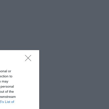
sonal or
ection to
ou may
 personal
out of the
 downstream
B’s List of