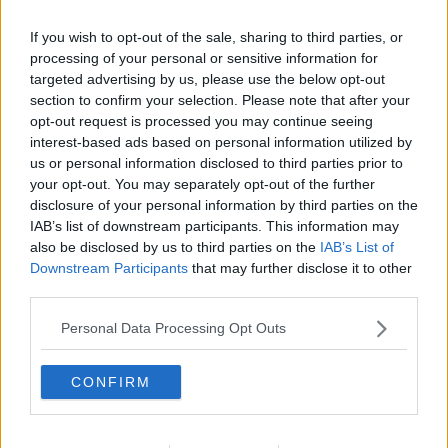
ombra. È un problema che facilmente inizia dalla casa ma è un
principio, un modo ormai d’essere, che si estende al cortile, alla
If you wish to opt-out of the sale, sharing to third parties, or
strada, alla città, al pianeta. Abbiamo dimenticato i nomi degli
processing of your personal or sensitive information for
“attrezzi della cura” e senza un nome anche un frattone diventa
targeted advertising by us, please use the below opt-out
invisibile.
section to confirm your selection. Please note that after your
Possibile che la nostra generazione abbia bisogno di imparare ad
opt-out request is processed you may continue seeing
utilizzare malta e frattone prima di esporre soluzioni per quella cura
interest-based ads based on personal information utilized by
radicale di cui il nostro pianeta avrebbe bisogno per rimediare al
us or personal information disclosed to third parties prior to
tanto male causato dalla nostra specie? Non so, magari saremmo
your opt-out. You may separately opt-out of the further
capaci di adottare un altro punto di vista, di mostrare un diverso
disclosure of your personal information by third parties on the
rispetto per i luoghi dove poggiamo i piedi, modificandoli
IAB’s list of downstream participants. This information may
incessantemente senza criterio. Lasciando che si guastino. Dando
also be disclosed by us to third parties on the
IAB’s List of
vita a muffe e crepe nel tempo insanabili.
Downstream Participants
that may further disclose it to other
Non so, pensiamoci. Io ci sto pensando. Potete consigliarmi un
third parties.
tutorial su YouTube?
Personal Data Processing Opt Outs
Gianni Micheli
CONFIRM