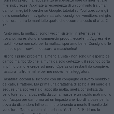
mie insicurezze. Abbinate all’esperienza di un confronto fra umani
danno il meglio! Ricerche su Google, tutorial su YouTube, consigli
dello smontatore, navigatore attivato, consigli del venditore, nel giro
di un’ora ho tra le mani tutto quello che occorre al costo di circa €
30.
Punto uno, la muffa: ci sono i vecchi sistemi, in internet se ne
trovano, ma esistono in commercio prodotti eccellenti. Aggressivi e
rapidi. Forse non solo per la muffa… speriamo bene. Consiglio utile
non solo per il covid: indossare la mascherina!
Risolto il primo problema, almeno a vista - non sono un esperto del
campo ma ricordo che la muffa dà solo certezze -, il secondo porta
in primo piano le crepe sul muro. Operazioni restanti da compiere:
rasatura - altro termine per me nuovo - e tinteggiatura.
Rasatura: eccomi all’incontro con un compagno di lavoro mobido e
delicato, il frattone. Ma prima una grattatina di spatola sul muro e a
seguire una spolverata di apposita malta, quella consigliata dal
venditore, su una bacinella da cui far nascere un rapido matrimonio
con l’acqua per dar forma ad un impasto che ricordi la base per la
pizza da distendere infine sul muro tenendo a mente il monito del
venditore: “Non dia retta ai tutorial su YouTube”. “E chi me lo