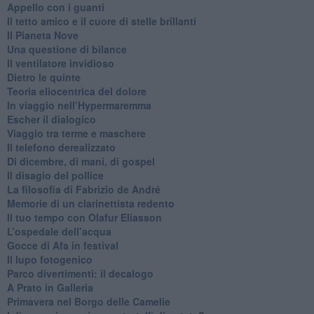
​Appello con i guanti
​Il tetto amico e il cuore di stelle brillanti
​Il Pianeta Nove
​Una questione di bilance
​Il ventilatore invidioso
​Dietro le quinte
​Teoria eliocentrica del dolore
In viaggio nell’Hypermaremma
​Escher il dialogico
​Viaggio tra terme e maschere
Il telefono derealizzato
​Di dicembre, di mani, di gospel
​Il disagio del pollice
​La filosofia di Fabrizio de André
Memorie di un clarinettista redento
​Il tuo tempo con Olafur Eliasson
​L’ospedale dell’acqua
​Gocce di Afa in festival
​Il lupo fotogenico
​Parco divertimenti: il decalogo
​A Prato in Galleria
​Primavera nel Borgo delle Camelie