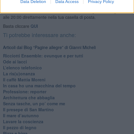
Data Deletion
Data Access
Privacy Policy
Se vuoi leggere le notizie principali della Toscana iscriviti alla
Newsletter QUInews - ToscanaMedia.
Arriva gratis tutti i giorni
alle 20:00 direttamente nella tua casella di posta.
Basta cliccare
QUI
Ti potrebbe interessare anche:
Articoli dal Blog “Pagine allegre” di Gianni Micheli
​Ricciotti Ensemble: ovunque e per tutti
Ode ai lacci
​L’elenco telefonico
​La ris(u)onanza
​Il caffè Mattia Moreni
​In casa ho una macchina del tempo
Professione: reporter
Architettura che abbaglia
​Senza tasche, un po’ come me
​Il presepe di San Martino
​Il mare d’autunno
​Lavare la coscienza
​Il pezzo di legno
​Pizza e birra