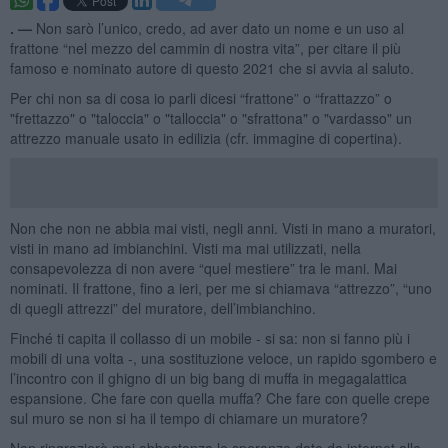
. —
Non sarò l’unico, credo, ad aver dato un nome e un uso al
frattone “nel mezzo del cammin di nostra vita”, per citare il più
famoso e nominato autore di questo 2021 che si avvia al saluto.
Per chi non sa di cosa io parli dicesi “frattone” o “frattazzo” o
"frettazzo" o "taloccia" o "talloccia" o "sfrattona" o "vardasso" un
attrezzo manuale usato in edilizia (cfr. immagine di copertina).
Non che non ne abbia mai visti, negli anni. Visti in mano a muratori,
visti in mano ad imbianchini. Visti ma mai utilizzati, nella
consapevolezza di non avere “quel mestiere” tra le mani. Mai
nominati. Il frattone, fino a ieri, per me si chiamava “attrezzo”, “uno
di quegli attrezzi” del muratore, dell’imbianchino.
Finché ti capita il collasso di un mobile - si sa: non si fanno più i
mobili di una volta -, una sostituzione veloce, un rapido sgombero e
l’incontro con il ghigno di un big bang di muffa in megagalattica
espansione. Che fare con quella muffa? Che fare con quelle crepe
sul muro se non si ha il tempo di chiamare un muratore?
Non ringrazierò mai abbastanza le speranze date da internet alle