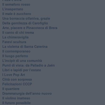
​Il semaforo rosso
​L’inaspettato
​Il male è zucchero
​Una borraccia olfattiva, grazie
​Della gentilezza di Carofiglio
Arte, piacere e Pinacoteca di Brera
​Il canto di chi trema
La chimeraviglia
​Fatevi scultura
​La violetta di Santa Caterina
​Il contemporaneo
​Il luogo perfetto
​L’incipit di una comunità
Punti di vista: da Palladio a Jaén
​Libri e lapidi per l’estate
​I Love Pop Art
Città con sorpresa
Felicitazioni CCCP
​Il quartiere
​Drammaturgia dell’anno nuovo
​Il violino inatteso
​Il futuro possibile