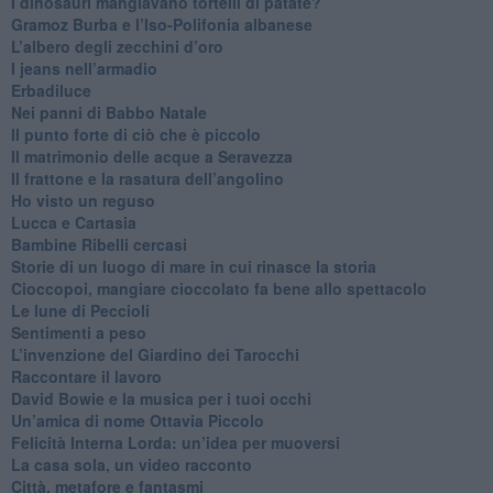
I dinosauri mangiavano tortelli di patate?
​Gramoz Burba e l’Iso-Polifonia albanese
L’albero degli zecchini d’oro
​I jeans nell’armadio
Erbadiluce
Nei panni di Babbo Natale
​Il punto forte di ciò che è piccolo
​Il matrimonio delle acque a Seravezza
​Il frattone e la rasatura dell’angolino
​Ho visto un reguso
Lucca e Cartasia
Bambine Ribelli cercasi
Storie di un luogo di mare in cui rinasce la storia
Cioccopoi, mangiare cioccolato fa bene allo spettacolo
​Le lune di Peccioli
​Sentimenti a peso
​L’invenzione del Giardino dei Tarocchi
​Raccontare il lavoro
David Bowie e la musica per i tuoi occhi
Un’amica di nome Ottavia Piccolo
​Felicità Interna Lorda: un’idea per muoversi
​La casa sola, un video racconto
​Città, metafore e fantasmi