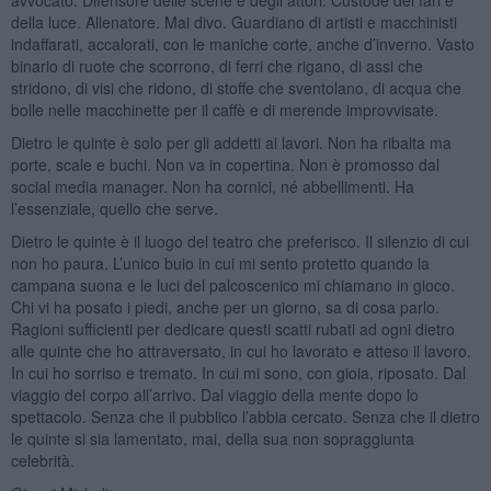
della luce. Allenatore. Mai divo. Guardiano di artisti e macchinisti
indaffarati, accalorati, con le maniche corte, anche d’inverno. Vasto
binario di ruote che scorrono, di ferri che rigano, di assi che
stridono, di visi che ridono, di stoffe che sventolano, di acqua che
bolle nelle macchinette per il caffè e di merende improvvisate.
Dietro le quinte è solo per gli addetti ai lavori. Non ha ribalta ma
porte, scale e buchi. Non va in copertina. Non è promosso dal
social media manager. Non ha cornici, né abbellimenti. Ha
l’essenziale, quello che serve.
Dietro le quinte è il luogo del teatro che preferisco. Il silenzio di cui
non ho paura. L’unico buio in cui mi sento protetto quando la
campana suona e le luci del palcoscenico mi chiamano in gioco.
Chi vi ha posato i piedi, anche per un giorno, sa di cosa parlo.
Ragioni sufficienti per dedicare questi scatti rubati ad ogni dietro
alle quinte che ho attraversato, in cui ho lavorato e atteso il lavoro.
In cui ho sorriso e tremato. In cui mi sono, con gioia, riposato. Dal
viaggio del corpo all’arrivo. Dal viaggio della mente dopo lo
spettacolo. Senza che il pubblico l’abbia cercato. Senza che il dietro
le quinte si sia lamentato, mai, della sua non sopraggiunta
celebrità.