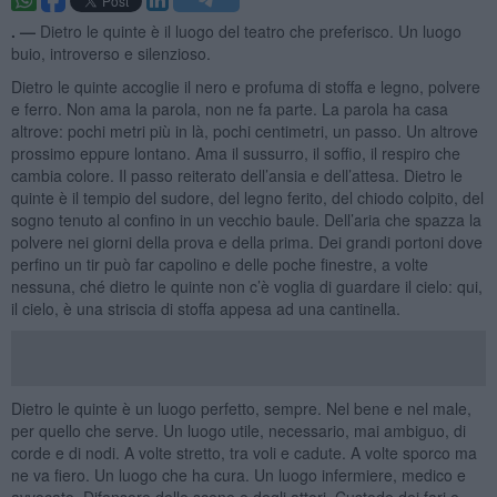
. —
Dietro le quinte è il luogo del teatro che preferisco. Un luogo
buio, introverso e silenzioso.
Dietro le quinte accoglie il nero e profuma di stoffa e legno, polvere
e ferro. Non ama la parola, non ne fa parte. La parola ha casa
altrove: pochi metri più in là, pochi centimetri, un passo. Un altrove
prossimo eppure lontano. Ama il sussurro, il soffio, il respiro che
cambia colore. Il passo reiterato dell’ansia e dell’attesa. Dietro le
quinte è il tempio del sudore, del legno ferito, del chiodo colpito, del
sogno tenuto al confino in un vecchio baule. Dell’aria che spazza la
polvere nei giorni della prova e della prima. Dei grandi portoni dove
perfino un tir può far capolino e delle poche finestre, a volte
nessuna, ché dietro le quinte non c’è voglia di guardare il cielo: qui,
il cielo, è una striscia di stoffa appesa ad una cantinella.
Dietro le quinte è un luogo perfetto, sempre. Nel bene e nel male,
per quello che serve. Un luogo utile, necessario, mai ambiguo, di
corde e di nodi. A volte stretto, tra voli e cadute. A volte sporco ma
ne va fiero. Un luogo che ha cura. Un luogo infermiere, medico e
avvocato. Difensore delle scene e degli attori. Custode dei fari e