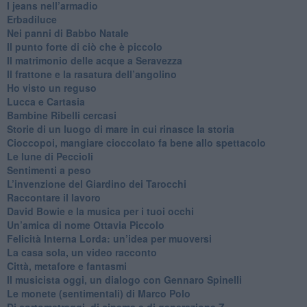
​I jeans nell’armadio
Erbadiluce
Nei panni di Babbo Natale
​Il punto forte di ciò che è piccolo
​Il matrimonio delle acque a Seravezza
​Il frattone e la rasatura dell’angolino
​Ho visto un reguso
Lucca e Cartasia
Bambine Ribelli cercasi
Storie di un luogo di mare in cui rinasce la storia
Cioccopoi, mangiare cioccolato fa bene allo spettacolo
​Le lune di Peccioli
​Sentimenti a peso
​L’invenzione del Giardino dei Tarocchi
​Raccontare il lavoro
David Bowie e la musica per i tuoi occhi
Un’amica di nome Ottavia Piccolo
​Felicità Interna Lorda: un’idea per muoversi
​La casa sola, un video racconto
​Città, metafore e fantasmi
Il musicista oggi, un dialogo con Gennaro Spinelli
Le monete (sentimentali) di Marco Polo
​Di cortometraggi, di cinema e di generazione Z