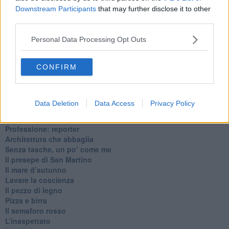
Downstream Participants
that may further disclose it to other
third parties.
Ti potrebbe interessare anche:
Personal Data Processing Opt Outs
Articoli dal Blog “Pagine allegre” di Gianni Micheli
​Ricciotti Ensemble: ovunque e per tutti
CONFIRM
Ode ai lacci
​L’elenco telefonico
​La ris(u)onanza
Data Deletion
Data Access
Privacy Policy
​Il caffè Mattia Moreni
​In casa ho una macchina del tempo
Professione: reporter
Architettura che abbaglia
​Senza tasche, un po’ come me
​Il presepe di San Martino
​Il mare d’autunno
​Lavare la coscienza
​Il pezzo di legno
​Pizza e birra
​Il semaforo rosso
​L’inaspettato