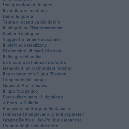
​Una questione di bilance
​Il ventilatore invidioso
​Dietro le quinte
​Teoria eliocentrica del dolore
In viaggio nell’Hypermaremma
​Escher il dialogico
​Viaggio tra terme e maschere
Il telefono derealizzato
​Di dicembre, di mani, di gospel
​Il disagio del pollice
​La filosofia di Fabrizio de André
Memorie di un clarinettista redento
​Il tuo tempo con Olafur Eliasson
​L’ospedale dell’acqua
​Gocce di Afa in festival
​Il lupo fotogenico
​Parco divertimenti: il decalogo
​A Prato in Galleria
​Primavera nel Borgo delle Camelie
I dinosauri mangiavano tortelli di patate?
​Gramoz Burba e l’Iso-Polifonia albanese
L’albero degli zecchini d’oro