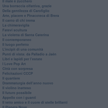
​Il male è zucchero
​Una borraccia olfattiva, grazie
​Della gentilezza di Carofiglio
Arte, piacere e Pinacoteca di Brera
​Il canto di chi trema
La chimeraviglia
​Fatevi scultura
​La violetta di Santa Caterina
​Il contemporaneo
​Il luogo perfetto
​L’incipit di una comunità
Punti di vista: da Palladio a Jaén
​Libri e lapidi per l’estate
​I Love Pop Art
Città con sorpresa
Felicitazioni CCCP
​Il quartiere
​Drammaturgia dell’anno nuovo
​Il violino inatteso
​Il futuro possibile
​Appello con i guanti
​Il tetto amico e il cuore di stelle brillanti
​Il Pianeta Nove