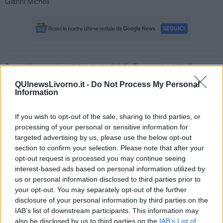
Gianni Micheli
Se vuoi leggere le notizie principali della Toscana iscriviti alla
Newsletter QUInews - ToscanaMedia.
Arriva gratis tutti i giorni
QUInewsLivorno.it -
Do Not Process My Personal
alle 20:00 direttamente nella tua casella di posta.
Information
Basta cliccare
QUI
If you wish to opt-out of the sale, sharing to third parties, or
Fotogallery
processing of your personal or sensitive information for
targeted advertising by us, please use the below opt-out
section to confirm your selection. Please note that after your
opt-out request is processed you may continue seeing
interest-based ads based on personal information utilized by
us or personal information disclosed to third parties prior to
your opt-out. You may separately opt-out of the further
disclosure of your personal information by third parties on the
IAB’s list of downstream participants. This information may
also be disclosed by us to third parties on the
IAB’s List of