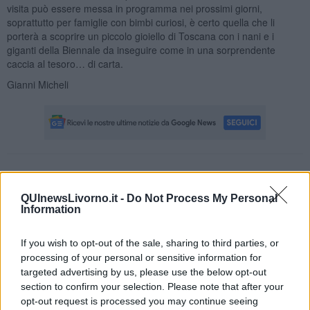
visita può essere messa in programma nei prossimi giorni,
soprattutto per famiglie con bimbi curiosi, è certo quella che li
porterà a scoprire un piccolo gioiello di Toscana con i nani e i
giganti della Biennale da inseguire come in una sorprendente
caccia al tesoro… di carta.
Gianni Micheli
Se vuoi leggere le notizie principali della Toscana iscriviti alla
Newsletter QUInews - ToscanaMedia.
Arriva gratis tutti i giorni
QUInewsLivorno.it -
Do Not Process My Personal
alle 20:00 direttamente nella tua casella di posta.
Information
Basta cliccare
QUI
If you wish to opt-out of the sale, sharing to third parties, or
Fotogallery
processing of your personal or sensitive information for
targeted advertising by us, please use the below opt-out
section to confirm your selection. Please note that after your
opt-out request is processed you may continue seeing