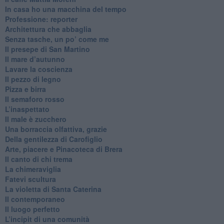
​In casa ho una macchina del tempo
Professione: reporter
Architettura che abbaglia
​Senza tasche, un po’ come me
​Il presepe di San Martino
​Il mare d’autunno
​Lavare la coscienza
​Il pezzo di legno
​Pizza e birra
​Il semaforo rosso
​L’inaspettato
​Il male è zucchero
​Una borraccia olfattiva, grazie
​Della gentilezza di Carofiglio
Arte, piacere e Pinacoteca di Brera
​Il canto di chi trema
La chimeraviglia
​Fatevi scultura
​La violetta di Santa Caterina
​Il contemporaneo
​Il luogo perfetto
​L’incipit di una comunità