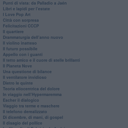
Punti di vista: da Palladio a Jaén
​Libri e lapidi per l’estate
​I Love Pop Art
Città con sorpresa
Felicitazioni CCCP
​Il quartiere
​Drammaturgia dell’anno nuovo
​Il violino inatteso
​Il futuro possibile
​Appello con i guanti
​Il tetto amico e il cuore di stelle brillanti
​Il Pianeta Nove
​Una questione di bilance
​Il ventilatore invidioso
​Dietro le quinte
​Teoria eliocentrica del dolore
In viaggio nell’Hypermaremma
​Escher il dialogico
​Viaggio tra terme e maschere
Il telefono derealizzato
​Di dicembre, di mani, di gospel
​Il disagio del pollice