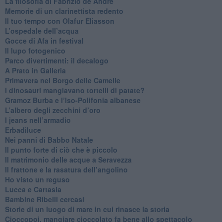
​La filosofia di Fabrizio de André
Memorie di un clarinettista redento
​Il tuo tempo con Olafur Eliasson
​L’ospedale dell’acqua
​Gocce di Afa in festival
​Il lupo fotogenico
​Parco divertimenti: il decalogo
​A Prato in Galleria
​Primavera nel Borgo delle Camelie
I dinosauri mangiavano tortelli di patate?
​Gramoz Burba e l’Iso-Polifonia albanese
L’albero degli zecchini d’oro
​I jeans nell’armadio
Erbadiluce
Nei panni di Babbo Natale
​Il punto forte di ciò che è piccolo
​Il matrimonio delle acque a Seravezza
​Il frattone e la rasatura dell’angolino
​Ho visto un reguso
Lucca e Cartasia
Bambine Ribelli cercasi
Storie di un luogo di mare in cui rinasce la storia
Cioccopoi, mangiare cioccolato fa bene allo spettacolo