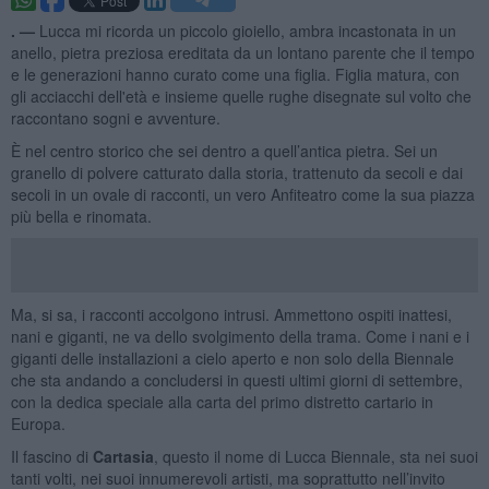
​. —
Lucca mi ricorda un piccolo gioiello, ambra incastonata in un
anello, pietra preziosa ereditata da un lontano parente che il tempo
e le generazioni hanno curato come una figlia. Figlia matura, con
gli acciacchi dell'età e insieme quelle rughe disegnate sul volto che
raccontano sogni e avventure.
È nel centro storico che sei dentro a quell’antica pietra. Sei un
granello di polvere catturato dalla storia, trattenuto da secoli e dai
secoli in un ovale di racconti, un vero Anfiteatro come la sua piazza
più bella e rinomata.
Ma, si sa, i racconti accolgono intrusi. Ammettono ospiti inattesi,
nani e giganti, ne va dello svolgimento della trama. Come i nani e i
giganti delle installazioni a cielo aperto e non solo della Biennale
che sta andando a concludersi in questi ultimi giorni di settembre,
con la dedica speciale alla carta del primo distretto cartario in
Europa.
Il fascino di
Cartasia
, questo il nome di Lucca Biennale, sta nei suoi
tanti volti, nei suoi innumerevoli artisti, ma soprattutto nell’invito