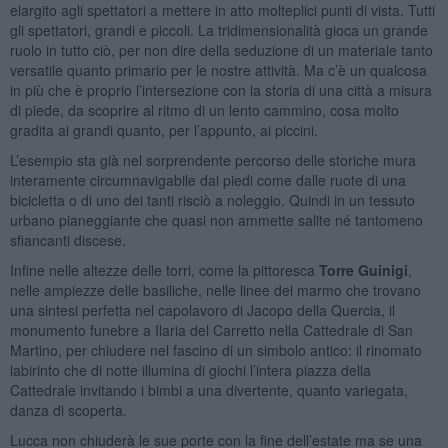
elargito agli spettatori a mettere in atto molteplici punti di vista. Tutti
gli spettatori, grandi e piccoli. La tridimensionalità gioca un grande
ruolo in tutto ciò, per non dire della seduzione di un materiale tanto
versatile quanto primario per le nostre attività. Ma c’è un qualcosa
in più che è proprio l’intersezione con la storia di una città a misura
di piede, da scoprire al ritmo di un lento cammino, cosa molto
gradita ai grandi quanto, per l’appunto, ai piccini.
L’esempio sta già nel sorprendente percorso delle storiche mura
interamente circumnavigabile dai piedi come dalle ruote di una
bicicletta o di uno dei tanti risciò a noleggio. Quindi in un tessuto
urbano pianeggiante che quasi non ammette salite né tantomeno
sfiancanti discese.
Infine nelle altezze delle torri, come la pittoresca
Torre Guinigi
,
nelle ampiezze delle basiliche, nelle linee del marmo che trovano
una sintesi perfetta nel capolavoro di Jacopo della Quercia, il
monumento funebre a Ilaria del Carretto nella Cattedrale di San
Martino, per chiudere nel fascino di un simbolo antico: il rinomato
labirinto che di notte illumina di giochi l’intera piazza della
Cattedrale invitando i bimbi a una divertente, quanto variegata,
danza di scoperta.
Lucca non chiuderà le sue porte con la fine dell’estate ma se una