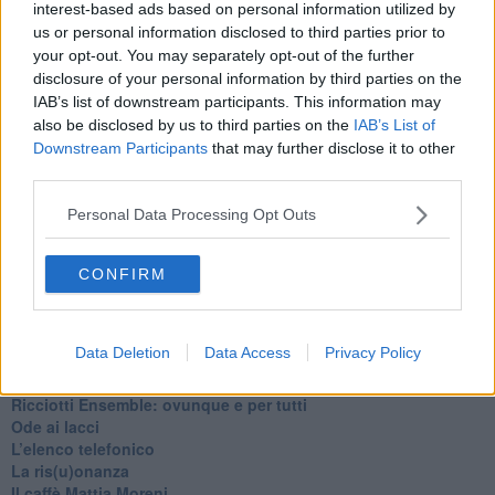
interest-based ads based on personal information utilized by
us or personal information disclosed to third parties prior to
your opt-out. You may separately opt-out of the further
disclosure of your personal information by third parties on the
IAB’s list of downstream participants. This information may
also be disclosed by us to third parties on the
IAB’s List of
Downstream Participants
that may further disclose it to other
third parties.
Personal Data Processing Opt Outs
CONFIRM
Ti potrebbe interessare anche:
Data Deletion
Data Access
Privacy Policy
Articoli dal Blog “Pagine allegre” di Gianni Micheli
​Ricciotti Ensemble: ovunque e per tutti
Ode ai lacci
​L’elenco telefonico
​La ris(u)onanza
​Il caffè Mattia Moreni