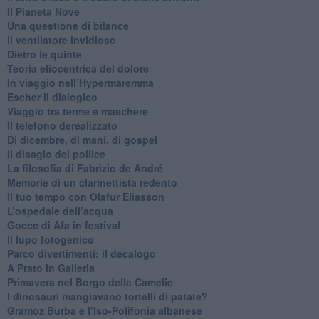
​Il Pianeta Nove
​Una questione di bilance
​Il ventilatore invidioso
​Dietro le quinte
​Teoria eliocentrica del dolore
In viaggio nell’Hypermaremma
​Escher il dialogico
​Viaggio tra terme e maschere
Il telefono derealizzato
​Di dicembre, di mani, di gospel
​Il disagio del pollice
​La filosofia di Fabrizio de André
Memorie di un clarinettista redento
​Il tuo tempo con Olafur Eliasson
​L’ospedale dell’acqua
​Gocce di Afa in festival
​Il lupo fotogenico
​Parco divertimenti: il decalogo
​A Prato in Galleria
​Primavera nel Borgo delle Camelie
I dinosauri mangiavano tortelli di patate?
​Gramoz Burba e l’Iso-Polifonia albanese