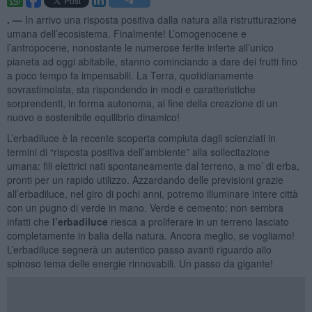
. —
In arrivo una risposta positiva dalla natura alla ristrutturazione
umana dell’ecosistema. Finalmente! L’omogenocene e
l’antropocene, nonostante le numerose ferite inferte all’unico
pianeta ad oggi abitabile, stanno cominciando a dare dei frutti fino
a poco tempo fa impensabili. La Terra, quotidianamente
sovrastimolata, sta rispondendo in modi e caratteristiche
sorprendenti, in forma autonoma, al fine della creazione di un
nuovo e sostenibile equilibrio dinamico!
L’erbadiluce è la recente scoperta compiuta dagli scienziati in
termini di “risposta positiva dell’ambiente” alla sollecitazione
umana: fili elettrici nati spontaneamente dal terreno, a mo’ di erba,
pronti per un rapido utilizzo. Azzardando delle previsioni grazie
all’erbadiluce, nel giro di pochi anni, potremo illuminare intere città
con un pugno di verde in mano. Verde e cemento: non sembra
infatti che
l’erbadiluce
riesca a proliferare in un terreno lasciato
completamente in balia della natura. Ancora meglio, se vogliamo!
L’erbadiluce segnerà un autentico passo avanti riguardo allo
spinoso tema delle energie rinnovabili. Un passo da gigante!