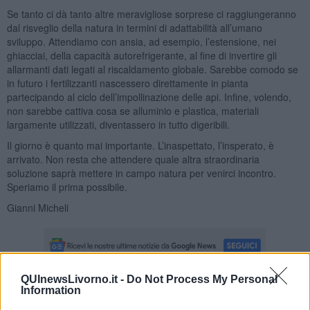
Se tanto ci dà tanto altre meravigliose sorprese ci raggiungeranno
dal risveglio della natura in termini di adattabilità all’umano
sviluppo. Attendiamo con ansia, ad esempio, l’estensione, nei
ghiacciai, della capacità autorefrigerante, al fine di invertire gli
allarmanti dati legati al riscaldamento globale. Sarebbe comodo se
in futuro i fertilizzanti nascessero direttamente in pianta
partecipando al ciclo dell’impollinazione delle api. Infine, volendo,
non sarebbe cattiva cosa se alluminio e plastica, materiali
largamente utilizzati, diventassero in tutto digeribili.
Il giorno è quanto mai importante. L’inaspettato, l’insperato, è
arrivato. Non resta che attendere quale altra straordinaria
soluzione saprà mettere in campo natura per venirci incontro.
Speriamo il prima possibile.
Gianni Micheli
QUInewsLivorno.it -
Do Not Process My Personal
Information
Se vuoi leggere le notizie principali della Toscana iscriviti alla