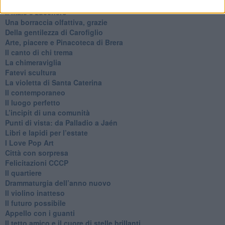
​L’inaspettato
​Il male è zucchero
​Una borraccia olfattiva, grazie
​Della gentilezza di Carofiglio
Arte, piacere e Pinacoteca di Brera
​Il canto di chi trema
La chimeraviglia
​Fatevi scultura
​La violetta di Santa Caterina
​Il contemporaneo
​Il luogo perfetto
​L’incipit di una comunità
Punti di vista: da Palladio a Jaén
​Libri e lapidi per l’estate
​I Love Pop Art
Città con sorpresa
Felicitazioni CCCP
​Il quartiere
​Drammaturgia dell’anno nuovo
​Il violino inatteso
​Il futuro possibile
​Appello con i guanti
​Il tetto amico e il cuore di stelle brillanti