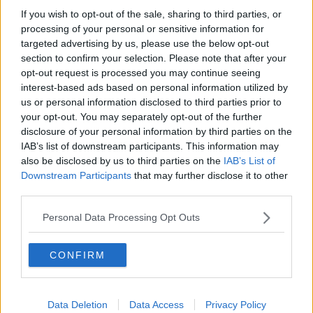
Newsletter QUInews - ToscanaMedia.
Arriva gratis tutti i giorni
If you wish to opt-out of the sale, sharing to third parties, or
alle 20:00 direttamente nella tua casella di posta.
processing of your personal or sensitive information for
Basta cliccare
QUI
targeted advertising by us, please use the below opt-out
Ti potrebbe interessare anche:
section to confirm your selection. Please note that after your
opt-out request is processed you may continue seeing
Articoli dal Blog “Pagine allegre” di Gianni Micheli
interest-based ads based on personal information utilized by
us or personal information disclosed to third parties prior to
​Ricciotti Ensemble: ovunque e per tutti
your opt-out. You may separately opt-out of the further
Ode ai lacci
disclosure of your personal information by third parties on the
​L’elenco telefonico
IAB’s list of downstream participants. This information may
​La ris(u)onanza
also be disclosed by us to third parties on the
IAB’s List of
​Il caffè Mattia Moreni
​In casa ho una macchina del tempo
Downstream Participants
that may further disclose it to other
Professione: reporter
third parties.
Architettura che abbaglia
​Senza tasche, un po’ come me
Personal Data Processing Opt Outs
​Il presepe di San Martino
​Il mare d’autunno
CONFIRM
​Lavare la coscienza
​Il pezzo di legno
​Pizza e birra
​Il semaforo rosso
Data Deletion
Data Access
Privacy Policy