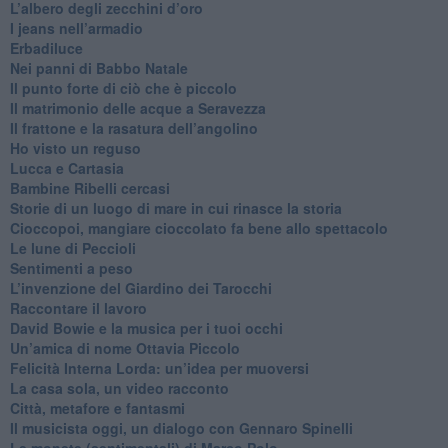
L’albero degli zecchini d’oro
​I jeans nell’armadio
Erbadiluce
Nei panni di Babbo Natale
​Il punto forte di ciò che è piccolo
​Il matrimonio delle acque a Seravezza
​Il frattone e la rasatura dell’angolino
​Ho visto un reguso
Lucca e Cartasia
Bambine Ribelli cercasi
Storie di un luogo di mare in cui rinasce la storia
Cioccopoi, mangiare cioccolato fa bene allo spettacolo
​Le lune di Peccioli
​Sentimenti a peso
​L’invenzione del Giardino dei Tarocchi
​Raccontare il lavoro
David Bowie e la musica per i tuoi occhi
Un’amica di nome Ottavia Piccolo
​Felicità Interna Lorda: un’idea per muoversi
​La casa sola, un video racconto
​Città, metafore e fantasmi
Il musicista oggi, un dialogo con Gennaro Spinelli
Le monete (sentimentali) di Marco Polo