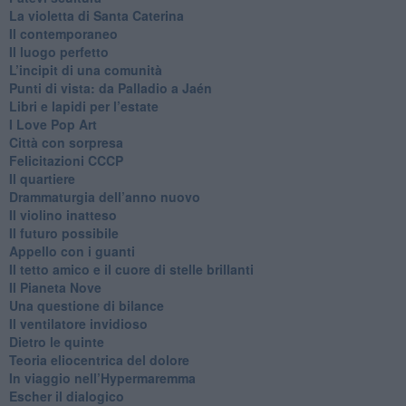
​La violetta di Santa Caterina
​Il contemporaneo
​Il luogo perfetto
​L’incipit di una comunità
Punti di vista: da Palladio a Jaén
​Libri e lapidi per l’estate
​I Love Pop Art
Città con sorpresa
Felicitazioni CCCP
​Il quartiere
​Drammaturgia dell’anno nuovo
​Il violino inatteso
​Il futuro possibile
​Appello con i guanti
​Il tetto amico e il cuore di stelle brillanti
​Il Pianeta Nove
​Una questione di bilance
​Il ventilatore invidioso
​Dietro le quinte
​Teoria eliocentrica del dolore
In viaggio nell’Hypermaremma
​Escher il dialogico