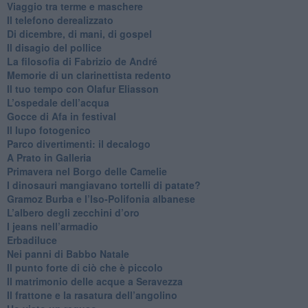
​Viaggio tra terme e maschere
Il telefono derealizzato
​Di dicembre, di mani, di gospel
​Il disagio del pollice
​La filosofia di Fabrizio de André
Memorie di un clarinettista redento
​Il tuo tempo con Olafur Eliasson
​L’ospedale dell’acqua
​Gocce di Afa in festival
​Il lupo fotogenico
​Parco divertimenti: il decalogo
​A Prato in Galleria
​Primavera nel Borgo delle Camelie
I dinosauri mangiavano tortelli di patate?
​Gramoz Burba e l’Iso-Polifonia albanese
L’albero degli zecchini d’oro
​I jeans nell’armadio
Erbadiluce
Nei panni di Babbo Natale
​Il punto forte di ciò che è piccolo
​Il matrimonio delle acque a Seravezza
​Il frattone e la rasatura dell’angolino