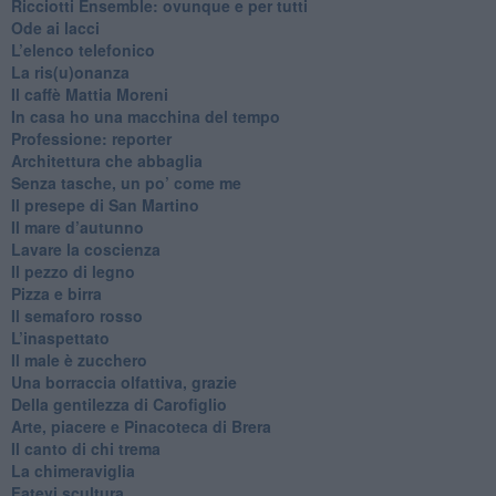
​Ricciotti Ensemble: ovunque e per tutti
Ode ai lacci
​L’elenco telefonico
​La ris(u)onanza
​Il caffè Mattia Moreni
​In casa ho una macchina del tempo
Professione: reporter
Architettura che abbaglia
​Senza tasche, un po’ come me
​Il presepe di San Martino
​Il mare d’autunno
​Lavare la coscienza
​Il pezzo di legno
​Pizza e birra
​Il semaforo rosso
​L’inaspettato
​Il male è zucchero
​Una borraccia olfattiva, grazie
​Della gentilezza di Carofiglio
Arte, piacere e Pinacoteca di Brera
​Il canto di chi trema
La chimeraviglia
​Fatevi scultura