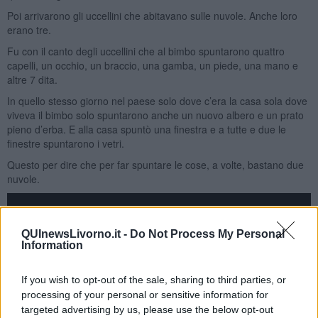
Poi arrivarono gli uccellini che abitavano sulle nuvole. Anche loro
erano tre.
Fu con il canto degli uccellini che al bimbo spuntarono quattro
capelli, un occhio, un braccio, una gamba, un piede, una mano e
altre 7 dita.
In quello stesso giorno nel paese solo dove c’era la casa sola dove
viveva il bimbo solo spuntarono anche un nuovo albero e un prato
pieno d’erba. E alla casa spuntò una finestra e a tutte e due le
finestre spuntarono i vetri.
Questo per dire che per far spuntare le cose, a volte, bastano due
nuvole.
QUInewsLivorno.it -
Do Not Process My Personal
Information
If you wish to opt-out of the sale, sharing to third parties, or
processing of your personal or sensitive information for
targeted advertising by us, please use the below opt-out