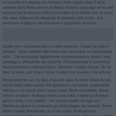
la curiosità si è attivata nel momento della nascita della P della
cassetta della Posta perché di disegni di bimbi quel papà ne ha visti
parecchi ma fa davvero fatica a ricordarsi di un bimbo che, accanto
alla casa, abbia anche disegnato la cassetta della posta - si è
avvicinato al disegno ascoltandone il suggestivo racconto.
Quello che è successo dopo è molto semplice. Il papà ha preso il
disegno - quasi sottratto alla bimba che comunque era già passata
oltre -, l’ha scomposto digitalmente recuperandone a ritroso i tanti
passaggi e, affascinato dal racconto, l’ha ricomposto in una forma
idonea al lettore contemporaneo, bambino o adulto che sia. Ne ha
fatto un video, per dirla in breve. Il video che trovate a fine articolo.
Personalmente non ho idea di quante siano le storie ideate dai più
piccoli della nostra specie che spariscono nel niente, evaporando
nell’aria o nei ricordi come acqua calda. Storie inascoltate. Storie
finite in un album di disegni finito a sua volta, a distanza di minuti,
giorni o anni, in un cestino - non mi pare esista ad oggi una
biblioteca capace di contenere gli infiniti disegni dei bambini. Storie
dette e subito dimenticate con il loro intrico di situazioni e
personaggi, a volte assurdi - solo per noi adulti - altre così realistici