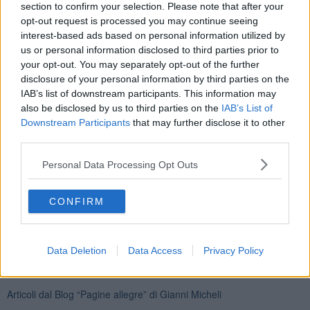
section to confirm your selection. Please note that after your
opt-out request is processed you may continue seeing
interest-based ads based on personal information utilized by
us or personal information disclosed to third parties prior to
your opt-out. You may separately opt-out of the further
disclosure of your personal information by third parties on the
IAB’s list of downstream participants. This information may
Gianni Micheli
also be disclosed by us to third parties on the
IAB’s List of
Downstream Participants
that may further disclose it to other
third parties.
Personal Data Processing Opt Outs
Se vuoi leggere le notizie principali della Toscana iscriviti alla
CONFIRM
Newsletter QUInews - ToscanaMedia.
Arriva gratis tutti i giorni
alle 20:00 direttamente nella tua casella di posta.
Basta cliccare
QUI
Data Deletion
Data Access
Privacy Policy
Ti potrebbe interessare anche:
Articoli dal Blog “Pagine allegre” di Gianni Micheli