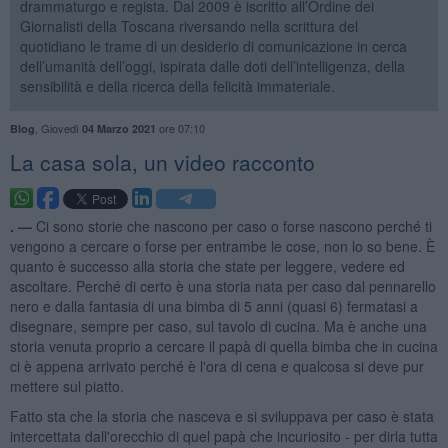
drammaturgo e regista. Dal 2009 è iscritto all’Ordine dei
Giornalisti della Toscana riversando nella scrittura del
quotidiano le trame di un desiderio di comunicazione in cerca
dell’umanità dell’oggi, ispirata dalle doti dell’intelligenza, della
sensibilità e della ricerca della felicità immateriale.
,
Giovedì
ore 07:10
Blog
04 Marzo 2021
​La casa sola, un video racconto
. —
Ci sono storie che nascono per caso o forse nascono perché ti
vengono a cercare o forse per entrambe le cose, non lo so bene. È
quanto è successo alla storia che state per leggere, vedere ed
ascoltare. Perché di certo è una storia nata per caso dal pennarello
nero e dalla fantasia di una bimba di 5 anni (quasi 6) fermatasi a
disegnare, sempre per caso, sul tavolo di cucina. Ma è anche una
storia venuta proprio a cercare il papà di quella bimba che in cucina
ci è appena arrivato perché è l'ora di cena e qualcosa si deve pur
mettere sul piatto.
Fatto sta che la storia che nasceva e si sviluppava per caso è stata
intercettata dall'orecchio di quel papà che incuriosito - per dirla tutta