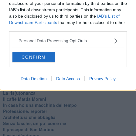
disclosure of your personal information by third parties on the
IAB’s list of downstream participants. This information may
also be disclosed by us to third parties on the
IAB’s List of
Downstream Participants
that may further disclose it to other
third parties.
Personal Data Processing Opt Outs
Ti potrebbe interessare anche:
CONFIRM
Articoli dal Blog “Pagine allegre” di Gianni Micheli
​Ricciotti Ensemble: ovunque e per tutti
Data Deletion
Data Access
Privacy Policy
Ode ai lacci
​L’elenco telefonico
​La ris(u)onanza
​Il caffè Mattia Moreni
​In casa ho una macchina del tempo
Professione: reporter
Architettura che abbaglia
​Senza tasche, un po’ come me
​Il presepe di San Martino
​Il mare d’autunno