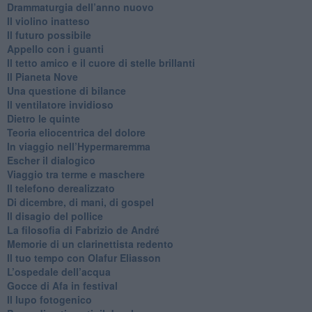
​Drammaturgia dell’anno nuovo
​Il violino inatteso
​Il futuro possibile
​Appello con i guanti
​Il tetto amico e il cuore di stelle brillanti
​Il Pianeta Nove
​Una questione di bilance
​Il ventilatore invidioso
​Dietro le quinte
​Teoria eliocentrica del dolore
In viaggio nell’Hypermaremma
​Escher il dialogico
​Viaggio tra terme e maschere
Il telefono derealizzato
​Di dicembre, di mani, di gospel
​Il disagio del pollice
​La filosofia di Fabrizio de André
Memorie di un clarinettista redento
​Il tuo tempo con Olafur Eliasson
​L’ospedale dell’acqua
​Gocce di Afa in festival
​Il lupo fotogenico