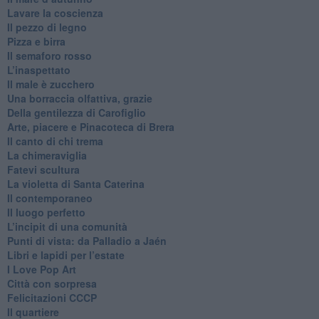
​Lavare la coscienza
​Il pezzo di legno
​Pizza e birra
​Il semaforo rosso
​L’inaspettato
​Il male è zucchero
​Una borraccia olfattiva, grazie
​Della gentilezza di Carofiglio
Arte, piacere e Pinacoteca di Brera
​Il canto di chi trema
La chimeraviglia
​Fatevi scultura
​La violetta di Santa Caterina
​Il contemporaneo
​Il luogo perfetto
​L’incipit di una comunità
Punti di vista: da Palladio a Jaén
​Libri e lapidi per l’estate
​I Love Pop Art
Città con sorpresa
Felicitazioni CCCP
​Il quartiere