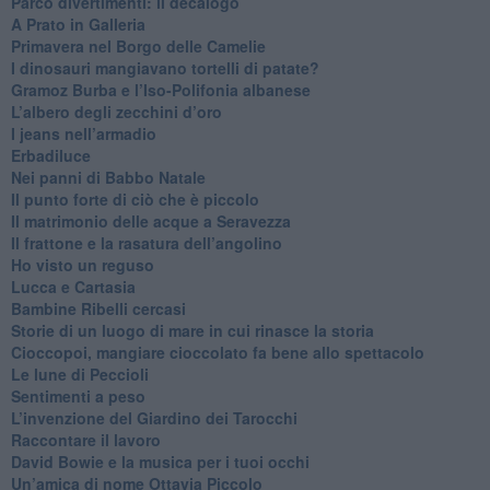
​Parco divertimenti: il decalogo
​A Prato in Galleria
​Primavera nel Borgo delle Camelie
I dinosauri mangiavano tortelli di patate?
​Gramoz Burba e l’Iso-Polifonia albanese
L’albero degli zecchini d’oro
​I jeans nell’armadio
Erbadiluce
Nei panni di Babbo Natale
​Il punto forte di ciò che è piccolo
​Il matrimonio delle acque a Seravezza
​Il frattone e la rasatura dell’angolino
​Ho visto un reguso
Lucca e Cartasia
Bambine Ribelli cercasi
Storie di un luogo di mare in cui rinasce la storia
Cioccopoi, mangiare cioccolato fa bene allo spettacolo
​Le lune di Peccioli
​Sentimenti a peso
​L’invenzione del Giardino dei Tarocchi
​Raccontare il lavoro
David Bowie e la musica per i tuoi occhi
Un’amica di nome Ottavia Piccolo