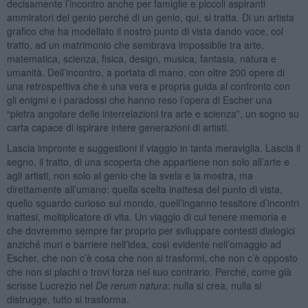
decisamente l’incontro anche per famiglie e piccoli aspiranti
ammiratori del genio perché di un genio, qui, si tratta. Di un artista
grafico che ha modellato il nostro punto di vista dando voce, col
tratto, ad un matrimonio che sembrava impossibile tra arte,
matematica, scienza, fisica, design, musica, fantasia, natura e
umanità. Dell’incontro, a portata di mano, con oltre 200 opere di
una retrospettiva che è una vera e propria guida al confronto con
gli enigmi e i paradossi che hanno reso l’opera di Escher una
“pietra angolare delle interrelazioni tra arte e scienza”, un sogno su
carta capace di ispirare intere generazioni di artisti.
Lascia impronte e suggestioni il viaggio in tanta meraviglia. Lascia il
segno, il tratto, di una scoperta che appartiene non solo all’arte e
agli artisti, non solo al genio che la svela e la mostra, ma
direttamente all’umano: quella scelta inattesa del punto di vista,
quello sguardo curioso sul mondo, quell’inganno tessitore d’incontri
inattesi, moltiplicatore di vita. Un viaggio di cui tenere memoria e
che dovremmo sempre far proprio per sviluppare contesti dialogici
anziché muri e barriere nell’idea, così evidente nell’omaggio ad
Escher, che non c’è cosa che non si trasformi, che non c’è opposto
che non si plachi o trovi forza nel suo contrario. Perché, come già
scrisse Lucrezio nel
De rerum natura
: nulla si crea, nulla si
distrugge, tutto si trasforma.