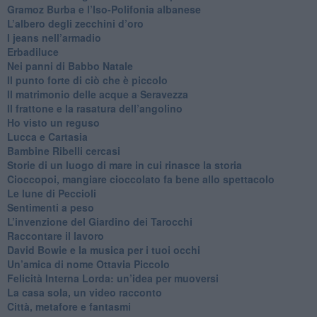
​Gramoz Burba e l’Iso-Polifonia albanese
L’albero degli zecchini d’oro
​I jeans nell’armadio
Erbadiluce
Nei panni di Babbo Natale
​Il punto forte di ciò che è piccolo
​Il matrimonio delle acque a Seravezza
​Il frattone e la rasatura dell’angolino
​Ho visto un reguso
Lucca e Cartasia
Bambine Ribelli cercasi
Storie di un luogo di mare in cui rinasce la storia
Cioccopoi, mangiare cioccolato fa bene allo spettacolo
​Le lune di Peccioli
​Sentimenti a peso
​L’invenzione del Giardino dei Tarocchi
​Raccontare il lavoro
David Bowie e la musica per i tuoi occhi
Un’amica di nome Ottavia Piccolo
​Felicità Interna Lorda: un’idea per muoversi
​La casa sola, un video racconto
​Città, metafore e fantasmi