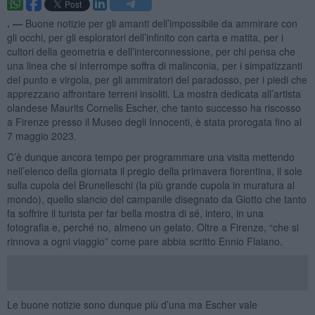
. —
Buone notizie per gli amanti dell’impossibile da ammirare con
gli occhi, per gli esploratori dell’infinito con carta e matita, per i
cultori della geometria e dell’interconnessione, per chi pensa che
una linea che si interrompe soffra di malinconia, per i simpatizzanti
del punto e virgola, per gli ammiratori del paradosso, per i piedi che
apprezzano affrontare terreni insoliti. La mostra dedicata all’artista
olandese Maurits Cornelis Escher, che tanto successo ha riscosso
a Firenze presso il Museo degli Innocenti, è stata prorogata fino al
7 maggio 2023.
C’è dunque ancora tempo per programmare una visita mettendo
nell’elenco della giornata il pregio della primavera fiorentina, il sole
sulla cupola del Brunelleschi (la più grande cupola in muratura al
mondo), quello slancio del campanile disegnato da Giotto che tanto
fa soffrire il turista per far bella mostra di sé, intero, in una
fotografia e, perché no, almeno un gelato. Oltre a Firenze, “che si
rinnova a ogni viaggio” come pare abbia scritto Ennio Flaiano.
Le buone notizie sono dunque più d’una ma Escher vale