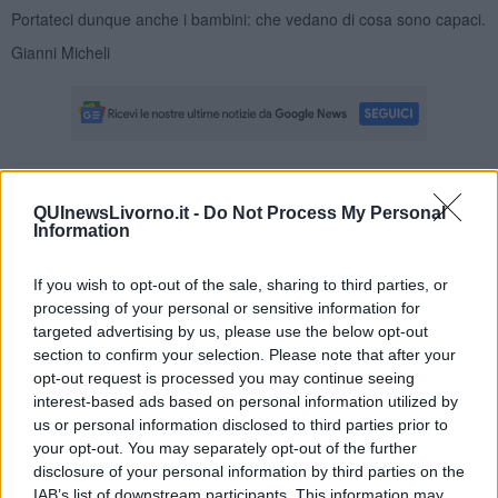
Portateci dunque anche i bambini: che vedano di cosa sono capaci.
Gianni Micheli
Se vuoi leggere le notizie principali della Toscana iscriviti alla
QUInewsLivorno.it -
Do Not Process My Personal
Newsletter QUInews - ToscanaMedia.
Arriva gratis tutti i giorni
Information
alle 20:00 direttamente nella tua casella di posta.
Basta cliccare
QUI
If you wish to opt-out of the sale, sharing to third parties, or
processing of your personal or sensitive information for
Fotogallery
targeted advertising by us, please use the below opt-out
section to confirm your selection. Please note that after your
opt-out request is processed you may continue seeing
interest-based ads based on personal information utilized by
us or personal information disclosed to third parties prior to
your opt-out. You may separately opt-out of the further
disclosure of your personal information by third parties on the
IAB’s list of downstream participants. This information may