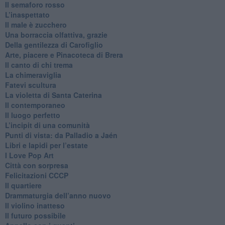
​Il semaforo rosso
​L’inaspettato
​Il male è zucchero
​Una borraccia olfattiva, grazie
​Della gentilezza di Carofiglio
Arte, piacere e Pinacoteca di Brera
​Il canto di chi trema
La chimeraviglia
​Fatevi scultura
​La violetta di Santa Caterina
​Il contemporaneo
​Il luogo perfetto
​L’incipit di una comunità
Punti di vista: da Palladio a Jaén
​Libri e lapidi per l’estate
​I Love Pop Art
Città con sorpresa
Felicitazioni CCCP
​Il quartiere
​Drammaturgia dell’anno nuovo
​Il violino inatteso
​Il futuro possibile