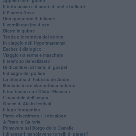
​Appello con i guanti
​Il tetto amico e il cuore di stelle brillanti
​Il Pianeta Nove
​Una questione di bilance
​Il ventilatore invidioso
​Dietro le quinte
​Teoria eliocentrica del dolore
In viaggio nell’Hypermaremma
​Escher il dialogico
​Viaggio tra terme e maschere
Il telefono derealizzato
​Di dicembre, di mani, di gospel
​Il disagio del pollice
​La filosofia di Fabrizio de André
Memorie di un clarinettista redento
​Il tuo tempo con Olafur Eliasson
​L’ospedale dell’acqua
​Gocce di Afa in festival
​Il lupo fotogenico
​Parco divertimenti: il decalogo
​A Prato in Galleria
​Primavera nel Borgo delle Camelie
I dinosauri mangiavano tortelli di patate?