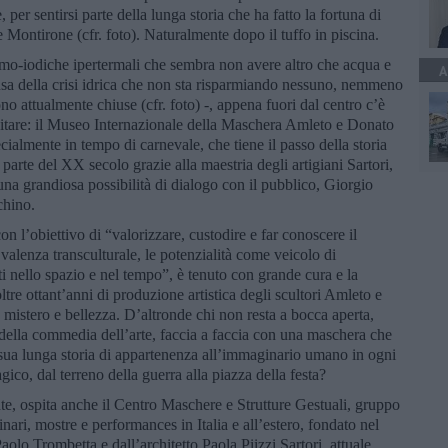
 per sentirsi parte della lunga storia che ha fatto la fortuna di
 Montirone (cfr. foto). Naturalmente dopo il tuffo in piscina.
mo-iodiche ipertermali che sembra non avere altro che acqua e
A
ausa della crisi idrica che non sta risparmiando nessuno, nemmeno
o attualmente chiuse (cfr. foto) -, appena fuori dal centro c’è
sitare: il Museo Internazionale della Maschera Amleto e Donato
ialmente in tempo di carnevale, che tiene il passo della storia
 parte del XX secolo grazie alla maestria degli artigiani Sartori,
 una grandiosa possibilità di dialogo con il pubblico, Giorgio
chino.
 l’obiettivo di “valorizzare, custodire e far conoscere il
valenza transculturale, le potenzialità come veicolo di
ti nello spazio e nel tempo”, è tenuto con grande cura e la
oltre ottant’anni di produzione artistica degli scultori Amleto e
, mistero e bellezza. D’altronde chi non resta a bocca aperta,
 della commedia dell’arte, faccia a faccia con una maschera che
 sua lunga storia di appartenenza all’immaginario umano in ogni
gico, dal terreno della guerra alla piazza della festa?
nte, ospita anche il Centro Maschere e Strutture Gestuali, gruppo
inari, mostre e performances in Italia e all’estero, fondato nel
olo Trombetta e dall’architetto Paola Piizzi Sartori, attuale