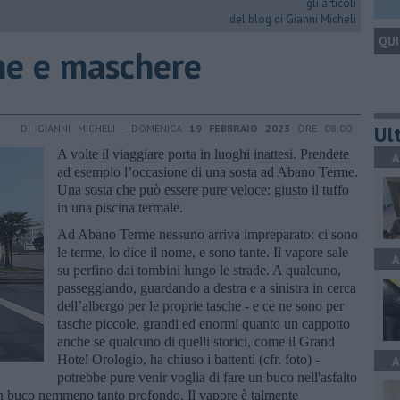
gli articoli
del blog di Gianni Micheli
QUI
rme e maschere
Ult
DI GIANNI MICHELI - DOMENICA
19 FEBBRAIO 2023
ORE 08:00
A volte il viaggiare porta in luoghi inattesi. Prendete
A
ad esempio l’occasione di una sosta ad Abano Terme.
Una sosta che può essere pure veloce: giusto il tuffo
in una piscina termale.
Ad Abano Terme nessuno arriva impreparato: ci sono
le terme, lo dice il nome, e sono tante. Il vapore sale
A
su perfino dai tombini lungo le strade. A qualcuno,
passeggiando, guardando a destra e a sinistra in cerca
dell’albergo per le proprie tasche - e ce ne sono per
tasche piccole, grandi ed enormi quanto un cappotto
anche se qualcuno di quelli storici, come il Grand
Hotel Orologio, ha chiuso i battenti (cfr. foto) -
A
potrebbe pure venir voglia di fare un buco nell'asfalto
 un buco nemmeno tanto profondo. Il vapore è talmente