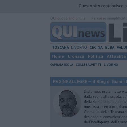
Questo sito contribuisce 
QUI
quotidiano online.
Percorso semplificat
TOSCANA
LIVORNO
CECINA
ELBA
VALD
Home
Cronaca
Politica
Attualità
CAPRAIA ISOLA
COLLESALVETTI
LIVORNO
PAGINE ALLEGRE — il Blog di Gianni 
Diplomato in clarinetto e l
dalla scena alla scuola, da
della scrittura con le emozi
musicista, ricercatore, dram
Giornalisti della Toscana r
desiderio di comunicazione i
dell’intelligenza, della sens