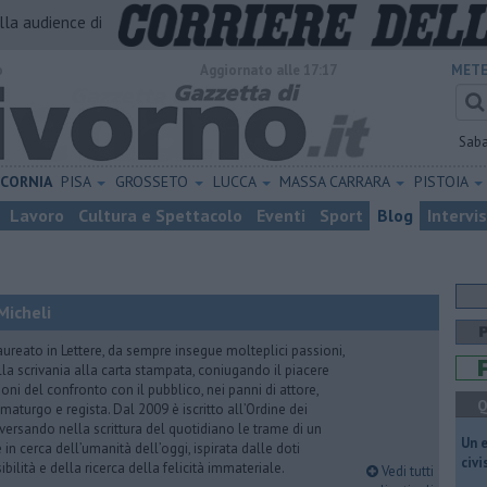
alla audience di
o
Aggiornato alle 17:17
METE
Sab
ICORNIA
PISA
GROSSETO
LUCCA
MASSA CARRARA
PISTOIA
Lavoro
Cultura e Spettacolo
Eventi
Sport
Blog
Intervi
Micheli
aureato in Lettere, da sempre insegue molteplici passioni,
lla scrivania alla carta stampata, coniugando il piacere
oni del confronto con il pubblico, nei panni di attore,
Q
maturgo e regista. Dal 2009 è iscritto all’Ordine dei
iversando nella scrittura del quotidiano le trame di un
​Un 
n cerca dell’umanità dell’oggi, ispirata dalle doti
civ
ibilità e della ricerca della felicità immateriale.
Vedi tutti