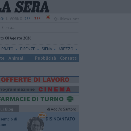
25°
35°
O:
LIVORNO
QuiNews.net
ato
08 Agosto 2026
PRATO
FIRENZE
SIENA
AREZZO
ste
Animali
Pubblicità
Contatti
ui Blog
di Adolfo Santoro
DISINCANTATO
esempio di
ismo