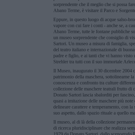
sorprendente che il meglio che si possa fare,
Abano Terme, è visitare il Parco e Sorgente
Eppure, in questo luogo di acque salso-bro
vapore con cui fare i conti - anche se, a c
Abano Terme, tutte le fontane pubbliche son
un museo sorprendente che consiglio di vi
Sartori. Un museo a misura di famiglia, spec
del teatro italiano e internazionale di buona
padre e figlio, e ai tanti che vi hanno visto
Strehler tra tutti con il suo immortale Arlec
Il Museo, inaugurato il 30 dicembre 2004 con
patrimonio della maschera, sottolinearne la 
conoscenza e confronto tra culture differen
collezione delle maschere teatrali frutto di 
Donato Sartori lascia sbalorditi per fascino
quasi a imitazione delle maschere più note
delineare carattere e temperamento, con la
suo aspetto, dallo spazio rituale a quello ma
Il museo, al di là della collezione permane
di ricerca pluridisciplinare che realizza sem
1979 da Donato Sartori, dallo scenografo Pa