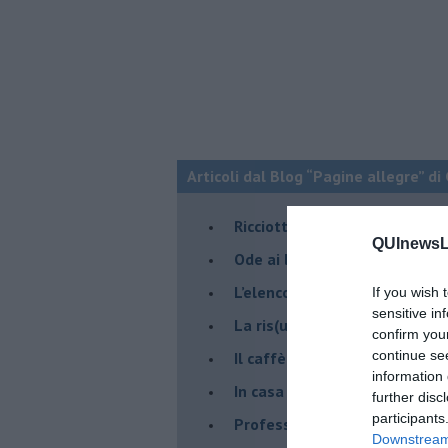
Articoli dal Blog “Pagine allegre” di
​Ricciotti Ensemble: ovunque e
QUInewsLi
Ode ai lacci
​L’elenco telefonico
If you wish 
sensitive in
​La ris(u)onanza
confirm you
continue se
​Il caffè Mattia Moreni
information 
​In casa ho una macchina del
further disc
participants
Professione: reporter
Downstream 