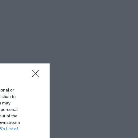
sonal or
ection to
ou may
 personal
out of the
 downstream
B’s List of