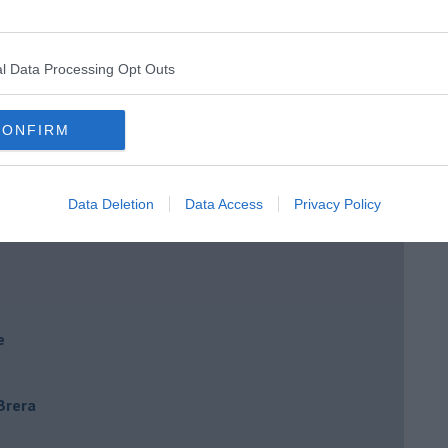
e
l Data Processing Opt Outs
CONFIRM
Data Deletion
Data Access
Privacy Policy
e
 Brera