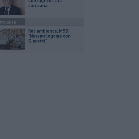
Confagricoltura
contraria
ttualità
Retiambiente, M5S:
"Nessun legame con
Giacetti"