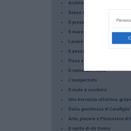
Architettura che abbaglia
​Senza tasche, un po’ come m
Persona
​Il presepe di San Martino
​Il mare d’autunno
​Lavare la coscienza
​Il pezzo di legno
​Pizza e birra
​Il semaforo rosso
​L’inaspettato
​Il male è zucchero
​Una borraccia olfattiva, grazi
​Della gentilezza di Carofiglio
Arte, piacere e Pinacoteca di
​Il canto di chi trema