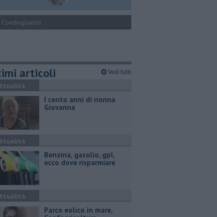
Condoglianze
imi articoli
Vedi tutti
ttualità
I cento anni di nonna
Giovanna
ttualità
​Benzina, gasolio, gpl,
ecco dove risparmiare
ttualità
Parco eolico in mare,