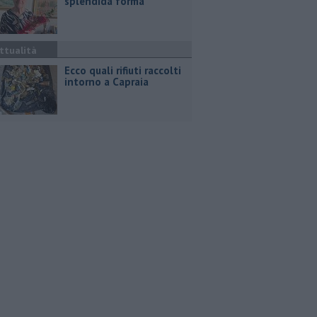
splendida forma
ttualità
Ecco quali rifiuti raccolti
intorno a Capraia