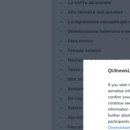
La truffa all'anziano
Alla fermata dell'autobus
La repressione sessuale per s
Diseducazione televisiva e ine
Foto storica
Esequie solenni
Nostalgia del sangue blu
Teste calde
QUInewsLi
Non avere e non essere
If you wish 
Armiamoci e... avviatevi
sensitive in
confirm you
Da Capodanno a Carnevale
continue se
Schizzi di fango
information 
further disc
Sor-riso amaro
participants
Fine anno al ristorante
Downstream 