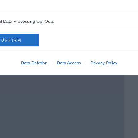
l Data Processing Opt Outs
luna
CONFIRM
e felici
Data Deletion
Data Access
Privacy Policy