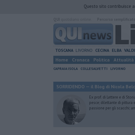
Questo sito contribuisce 
QUI
quotidiano online.
Percorso semplificat
TOSCANA
LIVORNO
CECINA
ELBA
VALD
Home
Cronaca
Politica
Attualità
CAPRAIA ISOLA
COLLESALVETTI
LIVORNO
SORRIDENDO — il Blog di Nicola Belc
Ex prof. di Lettere e di Sto
pesce; dilettante di pittura
passione per gli scacchi; a