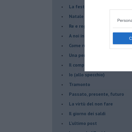
La festa di Capodanno
Natale 2024
Persona
Re e regnanti
A noi interessa il dito non la 
Come rubare allo stato e viver
Una performance
Il compagno
​Io (allo specchio)
Tramonto
Passato, presente, futuro
La virtù del non fare
Il giorno dei saldi
L'ultimo post