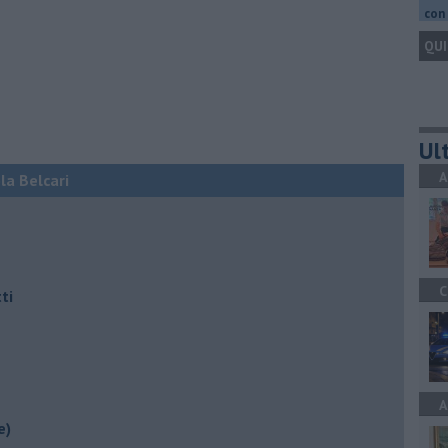
con 
QUI
Ult
A
ola Belcari
C
ti
A
e)