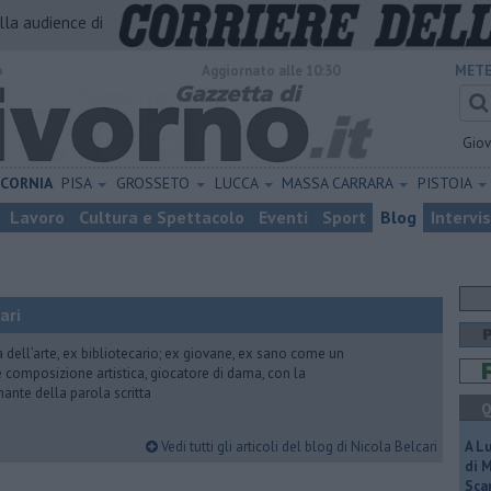
alla audience di
o
Aggiornato alle 10:30
METE
Gio
ICORNIA
PISA
GROSSETO
LUCCA
MASSA CARRARA
PISTOIA
Lavoro
Cultura e Spettacolo
Eventi
Sport
Blog
Intervi
ari
ria dell’arte, ex bibliotecario; ex giovane, ex sano come un
 e composizione artistica, giocatore di dama, con la
mante della parola scritta
Q
Vedi tutti gli articoli del blog di Nicola Belcari
A L
di 
Scar