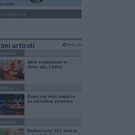
la città"
Condoglianze
imi articoli
Vedi tutti
ttualità
Abiti sequestrati in
dono alla Caritas
ronaca
Dopo vari reati espulso
un cittadino straniero
ttualità
Nonna Licia, 101 anni in