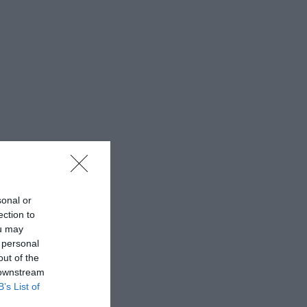
sonal or
ection to
ou may
 personal
out of the
 downstream
B’s List of