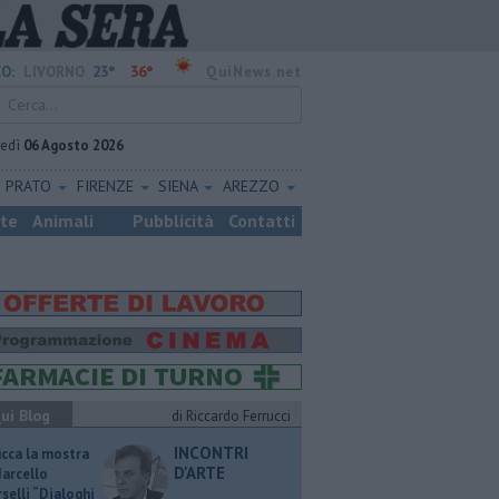
23°
36°
O:
LIVORNO
QuiNews.net
vedì
06 Agosto 2026
PRATO
FIRENZE
SIENA
AREZZO
ste
Animali
Pubblicità
Contatti
ui Blog
di Riccardo Ferrucci
INCONTRI
ucca la mostra
D'ARTE
Marcello
selli “Dialoghi