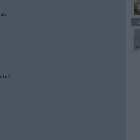
ili
A
ento?