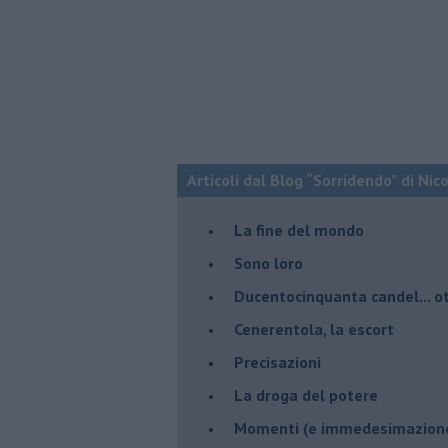
Articoli dal Blog “Sorridendo” di Nic
La fine del mondo
Sono loro
Ducentocinquanta candel... ot
Cenerentola, la escort
Precisazioni
La droga del potere
Momenti (e immedesimazion