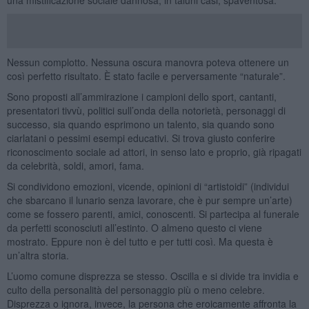
Nessun complotto. Nessuna oscura manovra poteva ottenere un
così perfetto risultato. È stato facile e perversamente “naturale”.
Sono proposti all’ammirazione i campioni dello sport, cantanti,
presentatori tivvù, politici sull’onda della notorietà, personaggi di
successo, sia quando esprimono un talento, sia quando sono
ciarlatani o pessimi esempi educativi. Si trova giusto conferire
riconoscimento sociale ad attori, in senso lato e proprio, già ripagati
da celebrità, soldi, amori, fama.
Si condividono emozioni, vicende, opinioni di “artistoidi” (individui
che sbarcano il lunario senza lavorare, che è pur sempre un’arte)
come se fossero parenti, amici, conoscenti. Si partecipa al funerale
da perfetti sconosciuti all’estinto. O almeno questo ci viene
mostrato. Eppure non è del tutto e per tutti così. Ma questa è
un’altra storia.
L’uomo comune disprezza se stesso. Oscilla e si divide tra invidia e
culto della personalità del personaggio più o meno celebre.
Disprezza o ignora, invece, la persona che eroicamente affronta la