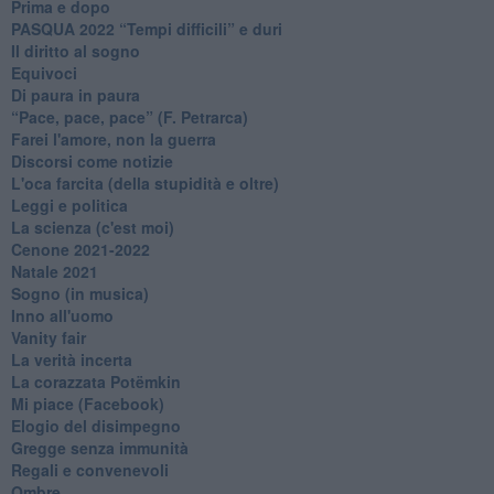
Prima e dopo
​PASQUA 2022 “Tempi difficili” e duri
Il diritto al sogno
Equivoci
Di paura in paura
​“Pace, pace, pace” (F. Petrarca)
Farei l'amore, non la guerra
Discorsi come notizie
L'oca farcita (della stupidità e oltre)
Leggi e politica
La scienza (c'est moi)
Cenone 2021-2022
Natale 2021
Sogno (in musica)
Inno all'uomo
Vanity fair
La verità incerta
La corazzata Potëmkin
Mi piace (Facebook)
Elogio del disimpegno
Gregge senza immunità
Regali e convenevoli
Ombre