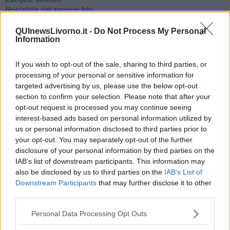
Nostalgia del sangue blu
Teste calde
Non avere e non essere
QUInewsLivorno.it -
Do Not Process My Personal
Information
Armiamoci e... avviatevi
Da Capodanno a Carnevale
Schizzi di fango
If you wish to opt-out of the sale, sharing to third parties, or
Sor-riso amaro
processing of your personal or sensitive information for
Fine anno al ristorante
targeted advertising by us, please use the below opt-out
La festa di Capodanno
section to confirm your selection. Please note that after your
Natale 2024
opt-out request is processed you may continue seeing
Re e regnanti
interest-based ads based on personal information utilized by
A noi interessa il dito non la luna
us or personal information disclosed to third parties prior to
Come rubare allo stato e vivere felici
your opt-out. You may separately opt-out of the further
Una performance
disclosure of your personal information by third parties on the
Il compagno
IAB’s list of downstream participants. This information may
​Io (allo specchio)
also be disclosed by us to third parties on the
IAB’s List of
Tramonto
Downstream Participants
that may further disclose it to other
Passato, presente, futuro
La virtù del non fare
third parties.
Il giorno dei saldi
L'ultimo post
Personal Data Processing Opt Outs
Leggendo l'Eneide