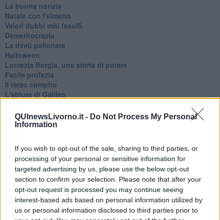
La buona notizia
Natale con l'elmetto
Valori dubbi miti fasulli
Demeritocrazia
La tivvù pallonara
Halloween
​Lucrezia Borgia, una storia di potere
Facile profezia
Il terzo compito
L'abiura di Galileo
Fu vera gloria?
La guerricciola delle due rose
QUInewsLivorno.it -
Do Not Process My Personal
La truffa all'anziano
Information
Alla fermata dell'autobus
La repressione sessuale per sentito dire
If you wish to opt-out of the sale, sharing to third parties, or
Diseducazione televisiva e inerzia della politica
processing of your personal or sensitive information for
Foto storica
targeted advertising by us, please use the below opt-out
Esequie solenni
section to confirm your selection. Please note that after your
Nostalgia del sangue blu
opt-out request is processed you may continue seeing
Teste calde
interest-based ads based on personal information utilized by
Non avere e non essere
us or personal information disclosed to third parties prior to
Armiamoci e... avviatevi