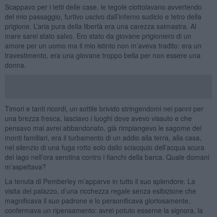
Scappavo per i tetti delle case, le tegole ciottolavano avvertendo
del mio passaggio, furtivo uscivo dall’inferno sudicio e tetro della
prigione. L’aria pura della libertà era una carezza salmastra. Al
mare sarei stato salvo. Ero stato da giovane prigioniero di un
amore per un uomo ma il mio istinto non m’aveva tradito: era un
travestimento, era una giovane troppo bella per non essere una
donna.
Timori e tanti ricordi, un sottile brivido stringendomi nei panni per
una brezza fresca, lasciavo i luoghi dove avevo vissuto e che
pensavo mai avrei abbandonato, già rimpiangevo le sagome dei
monti familiari, era il turbamento di un addio alla terra, alla casa,
nel silenzio di una fuga rotto solo dallo sciacquio dell’acqua scura
del lago nell’ora serotina contro i fianchi della barca. Quale domani
m’aspettava?
La tenuta di Pemberley m’apparve in tutto il suo splendore. La
visita del palazzo, d’una ricchezza regale senza esibizione che
magnificava il suo padrone e lo personificava gloriosamente,
confermava un ripensamento: avrei potuto esserne la signora, la