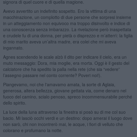
signora di quel cuore e di quella magione.
Avevo avvertito un indefinito sospetto. Ero la vittima di una
macchinazione, un complotto di due persone che sorpresi insieme
in un atteggiamento non equivoco ma troppo disinvolto e indice di
una conoscenza senza imbarazzo. La rivelazione però inaspettata
e crudele fu di una donna, per pietà o disprezzo e m’atterrì: la figlia
di mio marito aveva un’altra madre, era colei che mi aveva
ingannato.
Agnes scendendo le scale alzò il dito per indicare il cielo, era un
muto messaggio: Dora, mia moglie, era morta. Oggi è il gesto del
calciatore che ha spedito la palla nella rete (che sia “vedere”
l’assegno passare nel conto corrente? Poveri noi!).
Piangevamo, noi che l'amavamo amata, la sorte di Aglaia,
generosa, altera bellezza, giovane gettata via, come denaro nel
fuoco del camino, scialo penoso, spreco incommensurabile perché
dello spirito.
La luce della luna attraverso la finestra si posò su di me col suo
bacio. Mi lasciò occhi verdi e un destino: dopo amerai il luogo dove
non sarò, chi non incontrerò mai, le acque, i fiori di velluto che
colorano e profumano la notte.