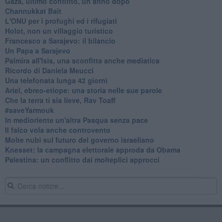
Gaza, ultimo conflitto, un anno dopo
Channukkat Bait
L'ONU per i profughi ed i rifugiati
Holot, non un villaggio turistico
Francesco a Sarajevo: il bilancio
Un Papa a Sarajevo
Palmira all'Isis, una sconfitta anche mediatica
Ricordo di Daniela Meucci
​Una telefonata lunga 42 giorni
​Ariel, ebreo-etiope: una storia nelle sue parole
Che la terra ti sia lieve, Rav Toaff
​#saveYarmouk
​In medioriente un'altra Pasqua senza pace
​Il falco vola anche controvento
Molte nubi sul futuro del governo israeliano
Knesset: la campagna elettorale approda da Obama
Palestina: un conflitto dai molteplici approcci