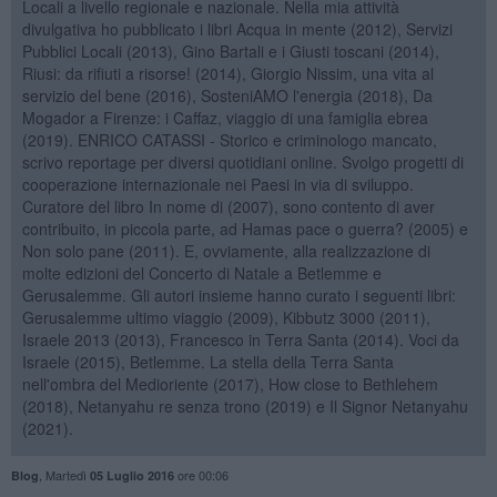
Locali a livello regionale e nazionale. Nella mia attività
divulgativa ho pubblicato i libri Acqua in mente (2012), Servizi
Pubblici Locali (2013), Gino Bartali e i Giusti toscani (2014),
Riusi: da rifiuti a risorse! (2014), Giorgio Nissim, una vita al
servizio del bene (2016), SosteniAMO l'energia (2018), Da
Mogador a Firenze: i Caffaz, viaggio di una famiglia ebrea
(2019). ENRICO CATASSI - Storico e criminologo mancato,
scrivo reportage per diversi quotidiani online. Svolgo progetti di
cooperazione internazionale nei Paesi in via di sviluppo.
Curatore del libro In nome di (2007), sono contento di aver
contribuito, in piccola parte, ad Hamas pace o guerra? (2005) e
Non solo pane (2011). E, ovviamente, alla realizzazione di
molte edizioni del Concerto di Natale a Betlemme e
Gerusalemme. Gli autori insieme hanno curato i seguenti libri:
Gerusalemme ultimo viaggio (2009), Kibbutz 3000 (2011),
Israele 2013 (2013), Francesco in Terra Santa (2014). Voci da
Israele (2015), Betlemme. La stella della Terra Santa
nell'ombra del Medioriente (2017), How close to Bethlehem
(2018), Netanyahu re senza trono (2019) e Il Signor Netanyahu
(2021).
,
Martedì
ore 00:06
Blog
05 Luglio 2016