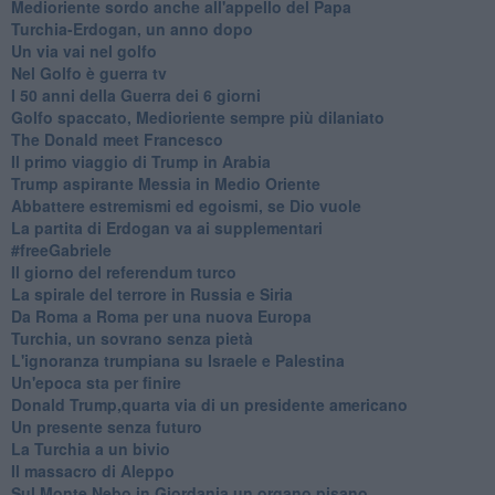
Medioriente sordo anche all'appello del Papa
Turchia-Erdogan, un anno dopo
Un via vai nel golfo
Nel Golfo è guerra tv
I 50 anni della Guerra dei 6 giorni
Golfo spaccato, Medioriente sempre più dilaniato
The Donald meet Francesco
Il primo viaggio di Trump in Arabia
Trump aspirante Messia in Medio Oriente
Abbattere estremismi ed egoismi, se Dio vuole
La partita di Erdogan va ai supplementari
#freeGabriele
Il giorno del referendum turco
La spirale del terrore in Russia e Siria
Da Roma a Roma per una nuova Europa
Turchia, un sovrano senza pietà
L'ignoranza trumpiana su Israele e Palestina
Un'epoca sta per finire
Donald Trump,quarta via di un presidente americano
Un presente senza futuro
La Turchia a un bivio
Il massacro di Aleppo
Sul Monte Nebo in Giordania un organo pisano