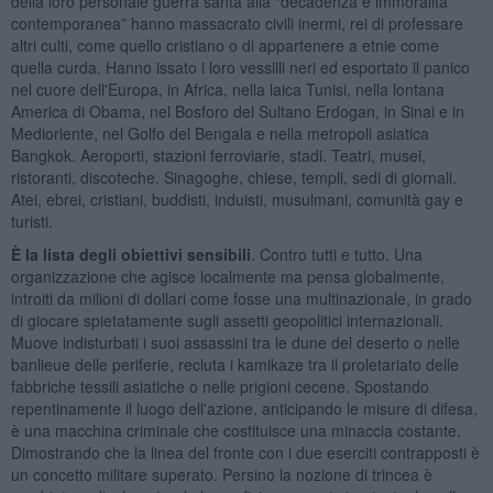
della loro personale guerra santa alla “decadenza e immoralità
contemporanea” hanno massacrato civili inermi, rei di professare
altri culti, come quello cristiano o di appartenere a etnie come
quella curda. Hanno issato i loro vessilli neri ed esportato il panico
nel cuore dell'Europa, in Africa, nella laica Tunisi, nella lontana
America di Obama, nel Bosforo del Sultano Erdogan, in Sinai e in
Medioriente, nel Golfo del Bengala e nella metropoli asiatica
Bangkok. Aeroporti, stazioni ferroviarie, stadi. Teatri, musei,
ristoranti, discoteche. Sinagoghe, chiese, templi, sedi di giornali.
Atei, ebrei, cristiani, buddisti, induisti, musulmani, comunità gay e
turisti.
È la lista degli obiettivi sensibili
. Contro tutti e tutto. Una
organizzazione che agisce localmente ma pensa globalmente,
introiti da milioni di dollari come fosse una multinazionale, in grado
di giocare spietatamente sugli assetti geopolitici internazionali.
Muove indisturbati i suoi assassini tra le dune del deserto o nelle
banlieue delle periferie, recluta i kamikaze tra il proletariato delle
fabbriche tessili asiatiche o nelle prigioni cecene. Spostando
repentinamente il luogo dell'azione, anticipando le misure di difesa,
è una macchina criminale che costituisce una minaccia costante.
Dimostrando che la linea del fronte con i due eserciti contrapposti è
un concetto militare superato. Persino la nozione di trincea è