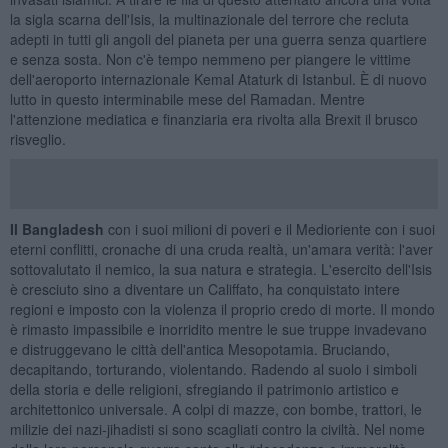
la sigla scarna dell'Isis, la multinazionale del terrore che recluta
adepti in tutti gli angoli del pianeta per una guerra senza quartiere
e senza sosta. Non c'è tempo nemmeno per piangere le vittime
dell'aeroporto internazionale Kemal Ataturk di Istanbul. È di nuovo
lutto in questo interminabile mese del Ramadan. Mentre
l'attenzione mediatica e finanziaria era rivolta alla Brexit il brusco
risveglio.
Il Bangladesh
con i suoi milioni di poveri e il Medioriente con i suoi
eterni conflitti, cronache di una cruda realtà, un'amara verità: l'aver
sottovalutato il nemico, la sua natura e strategia. L'esercito dell'Isis
è cresciuto sino a diventare un Califfato, ha conquistato intere
regioni e imposto con la violenza il proprio credo di morte. Il mondo
è rimasto impassibile e inorridito mentre le sue truppe invadevano
e distruggevano le città dell'antica Mesopotamia. Bruciando,
decapitando, torturando, violentando. Radendo al suolo i simboli
della storia e delle religioni, sfregiando il patrimonio artistico e
architettonico universale. A colpi di mazze, con bombe, trattori, le
milizie dei nazi-jihadisti si sono scagliati contro la civiltà. Nel nome