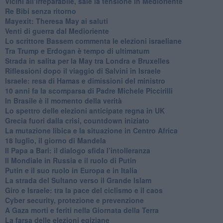
Vicini all’irreparabile, sale la tensione in Medioriente
Re Bibi senza ritorno
Mayexit: Theresa May ai saluti
Venti di guerra dal Medioriente
Lo scrittore Bassem commenta le elezioni israeliane
Tra Trump e Erdogan è tempo di ultimatum
Strada in salita per la May tra Londra e Bruxelles
Riflessioni dopo il viaggio di Salvini in Israele
Israele: resa di Hamas e dimissioni del ministro
10 anni fa la scomparsa di Padre Michele Piccirilli
In Brasile è il momento della verità
Lo spettro delle elezioni anticipate regna in UK
Grecia fuori dalla crisi, countdown iniziato
La mutazione libica e la situazione in Centro Africa
18 luglio, il giorno di Mandela
Il Papa a Bari: il dialogo sfida l’intolleranza
Il Mondiale in Russia e il ruolo di Putin
Putin e il suo ruolo in Europa e in Italia
La strada del Sultano verso il Grande Islam
Giro e Israele: tra la pace del ciclismo e il caos
Cyber security, protezione e prevenzione
A Gaza morti e feriti nella Giornata della Terra
La farsa delle elezioni egiziane