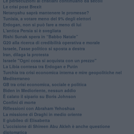
Le persecuzioni ai cristiani continuano da secoli
Le crisi post Brexit
Netanyahu saprà mantenere le promesse?
Tunisia, a votare meno del 9% degli elettori
Erdogan, non si può fare a meno di lui
L'antica Persia si è svegliata
Rishi Sunak spera in “Babbo Natale”
G20 alla ricerca di credibilità operativa e morale
Israele, l'asse politico si sposta a destra
Iran, dilaga la protesta
Israele "Ogni cosa si acquista con un prezzo"
La Libia contesa tra Erdogan e Putin
Turchia tra crisi economica interna e mire geopolitiche nel
Mediterraneo
GB tra crisi economica, sociale e politica
Biden in Medioriente, nessun addio
È calato il sipario su Boris Johnson
Confini di morte
Riflessioni con Abraham Yehoshua
La missione di Draghi in medio oriente
Il giubileo di Elisabetta
L'uccisione di Shireen Abu Akleh è anche questione
diplomatica