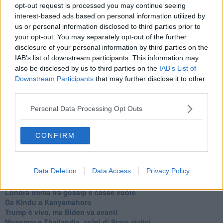
L'AUKUS e il Quad
opt-out request is processed you may continue seeing
Biden, primo presidente USA non in guerra
interest-based ads based on personal information utilized by
Papa Bergoglio vedrà Viktor Orbán
us or personal information disclosed to third parties prior to
Bennet, un giorno in attesa di Biden
your opt-out. You may separately opt-out of the further
Il ritorno dei talebani
disclosure of your personal information by third parties on the
​La lenta agonia del Libano
IAB’s list of downstream participants. This information may
Sudafrica, è allarme alimentare
also be disclosed by us to third parties on the
IAB’s List of
Usa di nuovo al centro della geopolitica internazionale
Downstream Participants
that may further disclose it to other
L’appuntamento di Israele con il cambiamento
third parties.
La farsa delle elezioni in Siria
In Medioriente non ci sono favole, solo realtà
Personal Data Processing Opt Outs
Biden chiama ma Netanyahu non risponde
Niente di nuovo in Medioriente
La forza di Boris Johnson
CONFIRM
Biden nuovo alleato armeno contro la Turchia
Mar Mediterraneo cimitero silente
Richiami neo ottomani, la Francia guarda sospetta
Data Deletion
Data Access
Privacy Policy
Israele ultima curva a destra
Israele al voto: il Re sarà morto o vivo?
Londra trema tra gossip e casse vuote
Da Kindu a Kanyamahoro
Trump è vivo, ma Biden va avanti
Myanmar e Thailandia, colpi di Stato ciclici