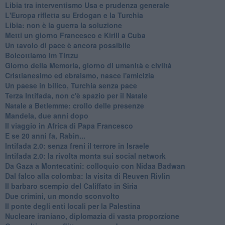
Libia tra interventismo Usa e prudenza generale
L'Europa rifletta su Erdogan e la Turchia
Libia: non è la guerra la soluzione
Metti un giorno Francesco e Kirill a Cuba
Un tavolo di pace è ancora possibile
Boicottiamo Im Tirtzu
Giorno della Memoria, giorno di umanità e civiltà
Cristianesimo ed ebraismo, nasce l'amicizia
Un paese in bilico, Turchia senza pace
Terza Intifada, non c'è spazio per il Natale
Natale a Betlemme: crollo delle presenze
Mandela, due anni dopo
Il viaggio in Africa di Papa Francesco
E se 20 anni fa, Rabin...
Intifada 2.0: senza freni il terrore in Israele
Intifada 2.0: la rivolta monta sui social network
Da Gaza a Montecatini: colloquio con Nidaa Badwan
Dal falco alla colomba: la visita di Reuven Rivlin
Il barbaro scempio del Califfato in Siria
Due crimini, un mondo sconvolto
Il ponte degli enti locali per la Palestina
Nucleare iraniano, diplomazia di vasta proporzione