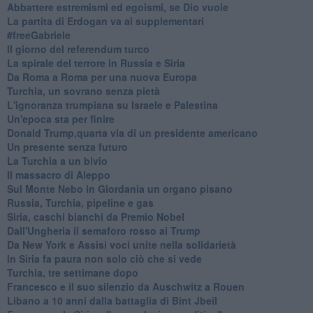
Abbattere estremismi ed egoismi, se Dio vuole
La partita di Erdogan va ai supplementari
#freeGabriele
Il giorno del referendum turco
La spirale del terrore in Russia e Siria
Da Roma a Roma per una nuova Europa
Turchia, un sovrano senza pietà
L'ignoranza trumpiana su Israele e Palestina
Un'epoca sta per finire
Donald Trump,quarta via di un presidente americano
Un presente senza futuro
La Turchia a un bivio
Il massacro di Aleppo
Sul Monte Nebo in Giordania un organo pisano
Russia, Turchia, pipeline e gas
Siria, caschi bianchi da Premio Nobel
Dall'Ungheria il semaforo rosso ai Trump
Da New York e Assisi voci unite nella solidarietà
In Siria fa paura non solo ciò che si vede
Turchia, tre settimane dopo
Francesco e il suo silenzio da Auschwitz a Rouen
Libano a 10 anni dalla battaglia di Bint Jbeil