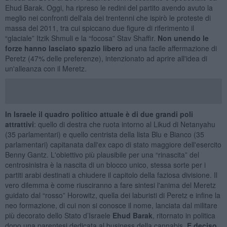
Ehud Barak. Oggi, ha ripreso le redini del partito avendo avuto la
meglio nei confronti dell'ala dei trentenni che ispirò le proteste di
massa del 2011, tra cui spiccano due figure di riferimento il
“glaciale” Itzik Shmuli e la “focosa” Stav Shaffir.
Non unendo le
forze hanno lasciato spazio libero
ad una facile affermazione di
Peretz (47% delle preferenze), intenzionato ad aprire all'idea di
un'alleanza con il Meretz.
In Israele il quadro politico attuale è di due grandi poli
attrattivi
: quello di destra che ruota intorno al Likud di Netanyahu
(35 parlamentari) e quello centrista della lista Blu e Bianco (35
parlamentari) capitanata dall'ex capo di stato maggiore dell'esercito
Benny Gantz. L'obiettivo più plausibile per una “rinascita” del
centrosinistra è la nascita di un blocco unico, stessa sorte per i
partiti arabi destinati a chiudere il capitolo della faziosa divisione. Il
vero dilemma è come riusciranno a fare sintesi l'anima del Meretz
guidato dal “rosso” Horowitz, quella dei laburisti di Peretz e infine la
neo formazione, di cui non si conosce il nome, lanciata dal militare
più decorato dello Stato d’Israele
Ehud Barak
, ritornato in politica
dopo una parentesi dedicata al business della cannabis.
E deciso