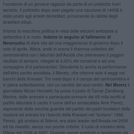
l'uccisione di un giovane ragazzo da parte di un poliziotto fuori
servizio. Il poliziotto dopo aver pagato una cauzione di 1400$ è
stato posto agli arresti domiciliari, provocando la rabbia degli
israeliani etiopi.
Intanto la macchina politica in vista delle elezioni anticipate a
settembre è in moto.
Indette in seguito al fallimento di
Netanyahu
di dare vita ad una maggioranza di governo dopo il
voto di aprile. Allora, andò in scena il dramma collettivo del
centrosinistra con i laburisti dell'Avodà che ottenevano il peggior
risultato di sempre, relegati al 4,02% dei consensi e ad una
compagine di 6 parlamentari. Deludente fu anche la performance
dell'altro partito socialista, il Meretz, che ottenne solo 4 seggi nei
banchi della Knesset. Tre mesi dopo e il campo del centrosinistra è
in piena sollecitazione, con un cambio dei suoi vertici.
Nel Meretz
il
giornalista Nitzan Horowitz ha preso il posto di Tamar Zandberg.
Mentre, dalle animate e partecipate primarie dei 65 mila iscritti al
partito laburista è uscito il nome dell'ex sindacalista Amir Peretz,
esponente della vecchia guardia del partito dei padri fondatori della
nazione ed entrato tra i banchi della Knesset nel “lontano” 1988.
Peretz, già sindaco di Sderot, era stato leader dell'Avodà nel 2006
ed ha rivestito, senza non poche critiche, il ruolo di ministro della
Difesa dal 2006 al 2007. Quando venne sostituito e spodestato da