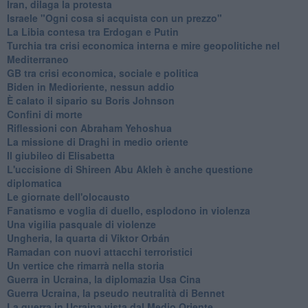
Iran, dilaga la protesta
Israele "Ogni cosa si acquista con un prezzo"
La Libia contesa tra Erdogan e Putin
Turchia tra crisi economica interna e mire geopolitiche nel
Mediterraneo
GB tra crisi economica, sociale e politica
Biden in Medioriente, nessun addio
È calato il sipario su Boris Johnson
Confini di morte
Riflessioni con Abraham Yehoshua
La missione di Draghi in medio oriente
Il giubileo di Elisabetta
L'uccisione di Shireen Abu Akleh è anche questione
diplomatica
Le giornate dell'olocausto
Fanatismo e voglia di duello, esplodono in violenza
Una vigilia pasquale di violenze
Ungheria, la quarta di Viktor Orbán
Ramadan con nuovi attacchi terroristici
Un vertice che rimarrà nella storia
Guerra in Ucraina, la diplomazia Usa Cina
Guerra Ucraina, la pseudo neutralità di Bennet
La guerra in Ucraina vista dal Medio Oriente