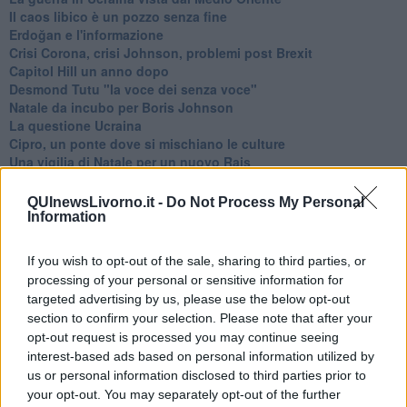
​Il caos libico è un pozzo senza fine
Erdoğan e l'informazione
Crisi Corona, crisi Johnson, problemi post Brexit
Capitol Hill un anno dopo
Desmond Tutu "la voce dei senza voce"
Natale da incubo per Boris Johnson
La questione Ucraina
Cipro, un ponte dove si mischiano le culture
Una vigilia di Natale per un nuovo Rais
La questione israelo-palestinese ignorata dal G20
Erdogan continua a sfidare l'Occidente
QUInewsLivorno.it -
Do Not Process My Personal
Libano, collasso economico e guerra civile
Information
Johnson, da Trump a Biden alla Brexit
L'AUKUS e il Quad
If you wish to opt-out of the sale, sharing to third parties, or
Biden, primo presidente USA non in guerra
processing of your personal or sensitive information for
Papa Bergoglio vedrà Viktor Orbán
targeted advertising by us, please use the below opt-out
Bennet, un giorno in attesa di Biden
section to confirm your selection. Please note that after your
Il ritorno dei talebani
opt-out request is processed you may continue seeing
​La lenta agonia del Libano
interest-based ads based on personal information utilized by
Sudafrica, è allarme alimentare
us or personal information disclosed to third parties prior to
Usa di nuovo al centro della geopolitica internazionale
your opt-out. You may separately opt-out of the further
L’appuntamento di Israele con il cambiamento