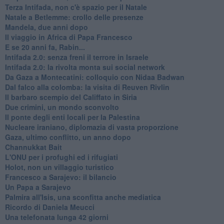
Terza Intifada, non c'è spazio per il Natale
Natale a Betlemme: crollo delle presenze
Mandela, due anni dopo
Il viaggio in Africa di Papa Francesco
E se 20 anni fa, Rabin...
Intifada 2.0: senza freni il terrore in Israele
Intifada 2.0: la rivolta monta sui social network
Da Gaza a Montecatini: colloquio con Nidaa Badwan
Dal falco alla colomba: la visita di Reuven Rivlin
Il barbaro scempio del Califfato in Siria
Due crimini, un mondo sconvolto
Il ponte degli enti locali per la Palestina
Nucleare iraniano, diplomazia di vasta proporzione
Gaza, ultimo conflitto, un anno dopo
Channukkat Bait
L'ONU per i profughi ed i rifugiati
Holot, non un villaggio turistico
Francesco a Sarajevo: il bilancio
Un Papa a Sarajevo
Palmira all'Isis, una sconfitta anche mediatica
Ricordo di Daniela Meucci
​Una telefonata lunga 42 giorni