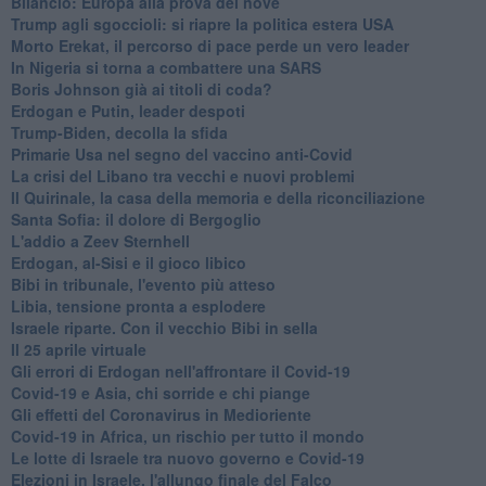
Bilancio: Europa alla prova del nove
Trump agli sgoccioli: si riapre la politica estera USA
Morto Erekat, il percorso di pace perde un vero leader
In Nigeria si torna a combattere una SARS
Boris Johnson già ai titoli di coda?
Erdogan e Putin, leader despoti
Trump-Biden, decolla la sfida
Primarie Usa nel segno del vaccino anti-Covid
La crisi del Libano tra vecchi e nuovi problemi
Il Quirinale, la casa della memoria e della riconciliazione
Santa Sofia: il dolore di Bergoglio
L'addio a ​Zeev Sternhell
Erdogan, al-Sisi e il gioco libico
Bibi in tribunale, l'evento più atteso
Libia, tensione pronta a esplodere
Israele riparte. Con il vecchio Bibi in sella
Il 25 aprile virtuale
Gli errori di Erdogan nell'affrontare il Covid-19
Covid-19 e Asia, chi sorride e chi piange
Gli effetti del Coronavirus in Medioriente
Covid-19 in Africa, un rischio per tutto il mondo
Le lotte di Israele tra nuovo governo e Covid-19
Elezioni in Israele, l'allungo finale del Falco