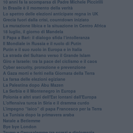
10 anni fa la scomparsa di Padre Michele Piccirilli
In Brasile è il momento della verità
Lo spettro delle elezioni anticipate regna in UK
Grecia fuori dalla crisi, countdown iniziato
La mutazione libica e la situazione in Centro Africa
18 luglio, il giorno di Mandela
Il Papa a Bari: il dialogo sfida l’intolleranza
Il Mondiale in Russia e il ruolo di Putin
Putin e il suo ruolo in Europa e in Italia
La strada del Sultano verso il Grande Islam
Giro e Israele: tra la pace del ciclismo e il caos
Cyber security, protezione e prevenzione
A Gaza morti e feriti nella Giornata della Terra
La farsa delle elezioni egiziane
La Palestina dopo Abu Mazen
La Serbia e il Montenegro in Europa
Polonia e altri stati dell'Est lontani dall'Europa
L'offensiva turca in Siria e il dramma curdo
L’impegno “laico” di papa Francesco per la Terra
La Tunisia dopo la primavera araba
Natale a Betlemme
Bye bye London
Trump e Gerusalemme tra screzi e diplomazia