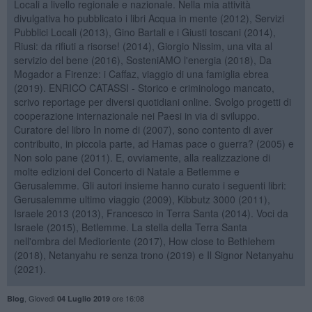
Locali a livello regionale e nazionale. Nella mia attività
divulgativa ho pubblicato i libri Acqua in mente (2012), Servizi
Pubblici Locali (2013), Gino Bartali e i Giusti toscani (2014),
Riusi: da rifiuti a risorse! (2014), Giorgio Nissim, una vita al
servizio del bene (2016), SosteniAMO l'energia (2018), Da
Mogador a Firenze: i Caffaz, viaggio di una famiglia ebrea
(2019). ENRICO CATASSI - Storico e criminologo mancato,
scrivo reportage per diversi quotidiani online. Svolgo progetti di
cooperazione internazionale nei Paesi in via di sviluppo.
Curatore del libro In nome di (2007), sono contento di aver
contribuito, in piccola parte, ad Hamas pace o guerra? (2005) e
Non solo pane (2011). E, ovviamente, alla realizzazione di
molte edizioni del Concerto di Natale a Betlemme e
Gerusalemme. Gli autori insieme hanno curato i seguenti libri:
Gerusalemme ultimo viaggio (2009), Kibbutz 3000 (2011),
Israele 2013 (2013), Francesco in Terra Santa (2014). Voci da
Israele (2015), Betlemme. La stella della Terra Santa
nell'ombra del Medioriente (2017), How close to Bethlehem
(2018), Netanyahu re senza trono (2019) e Il Signor Netanyahu
(2021).
,
Giovedì
ore 16:08
Blog
04 Luglio 2019