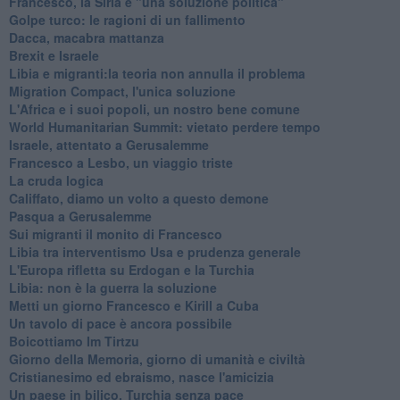
Francesco, la Siria e "una soluzione politica"
Golpe turco: le ragioni di un fallimento
Dacca, macabra mattanza
Brexit e Israele
Libia e migranti:la teoria non annulla il problema
Migration Compact, l'unica soluzione
L'Africa e i suoi popoli, un nostro bene comune
World Humanitarian Summit: vietato perdere tempo
Israele, attentato a Gerusalemme
Francesco a Lesbo, un viaggio triste
La cruda logica
Califfato, diamo un volto a questo demone
Pasqua a Gerusalemme
Sui migranti il monito di Francesco
Libia tra interventismo Usa e prudenza generale
L'Europa rifletta su Erdogan e la Turchia
Libia: non è la guerra la soluzione
Metti un giorno Francesco e Kirill a Cuba
Un tavolo di pace è ancora possibile
Boicottiamo Im Tirtzu
Giorno della Memoria, giorno di umanità e civiltà
Cristianesimo ed ebraismo, nasce l'amicizia
Un paese in bilico, Turchia senza pace