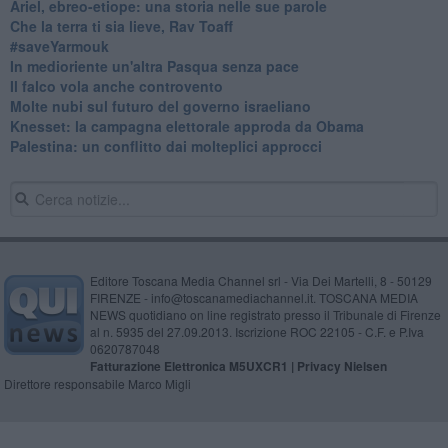
​Ariel, ebreo-etiope: una storia nelle sue parole
Che la terra ti sia lieve, Rav Toaff
​#saveYarmouk
​In medioriente un'altra Pasqua senza pace
​Il falco vola anche controvento
Molte nubi sul futuro del governo israeliano
Knesset: la campagna elettorale approda da Obama
Palestina: un conflitto dai molteplici approcci
Editore Toscana Media Channel srl - Via Dei Martelli, 8 - 50129
FIRENZE - info@toscanamediachannel.it. TOSCANA MEDIA
NEWS quotidiano on line registrato presso il Tribunale di Firenze
al n. 5935 del 27.09.2013. Iscrizione ROC 22105 - C.F. e P.Iva
0620787048
Fatturazione Elettronica M5UXCR1 |
Privacy Nielsen
Direttore responsabile Marco Migli