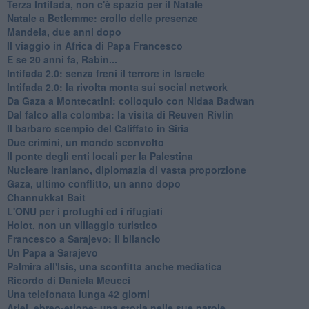
Terza Intifada, non c'è spazio per il Natale
Natale a Betlemme: crollo delle presenze
Mandela, due anni dopo
Il viaggio in Africa di Papa Francesco
E se 20 anni fa, Rabin...
Intifada 2.0: senza freni il terrore in Israele
Intifada 2.0: la rivolta monta sui social network
Da Gaza a Montecatini: colloquio con Nidaa Badwan
Dal falco alla colomba: la visita di Reuven Rivlin
Il barbaro scempio del Califfato in Siria
Due crimini, un mondo sconvolto
Il ponte degli enti locali per la Palestina
Nucleare iraniano, diplomazia di vasta proporzione
Gaza, ultimo conflitto, un anno dopo
Channukkat Bait
L'ONU per i profughi ed i rifugiati
Holot, non un villaggio turistico
Francesco a Sarajevo: il bilancio
Un Papa a Sarajevo
Palmira all'Isis, una sconfitta anche mediatica
Ricordo di Daniela Meucci
​Una telefonata lunga 42 giorni
​Ariel, ebreo-etiope: una storia nelle sue parole