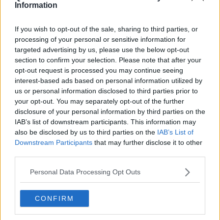
​Il caos libico è un pozzo senza fine
Information
Erdoğan e l'informazione
Crisi Corona, crisi Johnson, problemi post Brexit
If you wish to opt-out of the sale, sharing to third parties, or
Capitol Hill un anno dopo
processing of your personal or sensitive information for
Desmond Tutu "la voce dei senza voce"
targeted advertising by us, please use the below opt-out
Natale da incubo per Boris Johnson
section to confirm your selection. Please note that after your
La questione Ucraina
opt-out request is processed you may continue seeing
Cipro, un ponte dove si mischiano le culture
interest-based ads based on personal information utilized by
Una vigilia di Natale per un nuovo Rais
us or personal information disclosed to third parties prior to
La questione israelo-palestinese ignorata dal G20
your opt-out. You may separately opt-out of the further
Erdogan continua a sfidare l'Occidente
disclosure of your personal information by third parties on the
Libano, collasso economico e guerra civile
IAB’s list of downstream participants. This information may
Johnson, da Trump a Biden alla Brexit
L'AUKUS e il Quad
also be disclosed by us to third parties on the
IAB’s List of
Biden, primo presidente USA non in guerra
Downstream Participants
that may further disclose it to other
Papa Bergoglio vedrà Viktor Orbán
third parties.
Bennet, un giorno in attesa di Biden
Il ritorno dei talebani
Personal Data Processing Opt Outs
​La lenta agonia del Libano
Sudafrica, è allarme alimentare
CONFIRM
Usa di nuovo al centro della geopolitica internazionale
L’appuntamento di Israele con il cambiamento