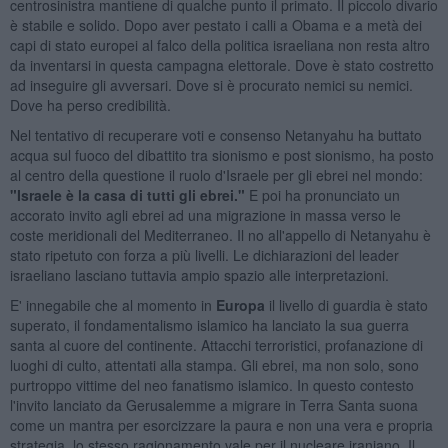
centrosinistra mantiene di qualche punto il primato. Il piccolo divario
è stabile e solido. Dopo aver pestato i calli a Obama e a metà dei
capi di stato europei al falco della politica israeliana non resta altro
da inventarsi in questa campagna elettorale. Dove è stato costretto
ad inseguire gli avversari. Dove si è procurato nemici su nemici.
Dove ha perso credibilità.
Nel tentativo di recuperare voti e consenso Netanyahu ha buttato
acqua sul fuoco del dibattito tra sionismo e post sionismo, ha posto
al centro della questione il ruolo d'Israele per gli ebrei nel mondo:
"Israele è la casa di tutti gli ebrei."
E poi ha pronunciato un
accorato invito agli ebrei ad una migrazione in massa verso le
coste meridionali del Mediterraneo. Il no all'appello di Netanyahu è
stato ripetuto con forza a più livelli. Le dichiarazioni del leader
israeliano lasciano tuttavia ampio spazio alle interpretazioni.
E' innegabile che al momento in
Europa
il livello di guardia è stato
superato, il fondamentalismo islamico ha lanciato la sua guerra
santa al cuore del continente. Attacchi terroristici, profanazione di
luoghi di culto, attentati alla stampa. Gli ebrei, ma non solo, sono
purtroppo vittime del neo fanatismo islamico. In questo contesto
l'invito lanciato da Gerusalemme a migrare in Terra Santa suona
come un mantra per esorcizzare la paura e non una vera e propria
strategia, lo stesso ragionamento vale per il nucleare iraniano. Il