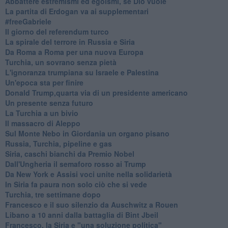
Abbattere estremismi ed egoismi, se Dio vuole
La partita di Erdogan va ai supplementari
#freeGabriele
Il giorno del referendum turco
La spirale del terrore in Russia e Siria
Da Roma a Roma per una nuova Europa
Turchia, un sovrano senza pietà
L'ignoranza trumpiana su Israele e Palestina
Un'epoca sta per finire
Donald Trump,quarta via di un presidente americano
Un presente senza futuro
La Turchia a un bivio
Il massacro di Aleppo
Sul Monte Nebo in Giordania un organo pisano
Russia, Turchia, pipeline e gas
Siria, caschi bianchi da Premio Nobel
Dall'Ungheria il semaforo rosso ai Trump
Da New York e Assisi voci unite nella solidarietà
In Siria fa paura non solo ciò che si vede
Turchia, tre settimane dopo
Francesco e il suo silenzio da Auschwitz a Rouen
Libano a 10 anni dalla battaglia di Bint Jbeil
Francesco, la Siria e "una soluzione politica"