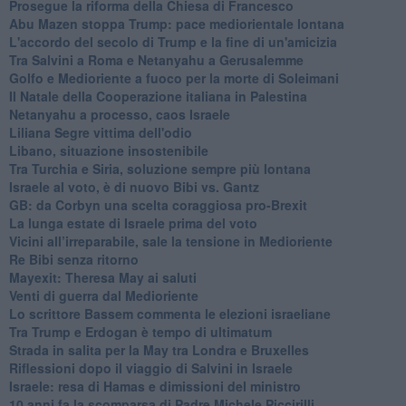
Prosegue la riforma della Chiesa di Francesco
Abu Mazen stoppa Trump: pace mediorientale lontana
L'accordo del secolo di Trump e la fine di un'amicizia
Tra Salvini a Roma e Netanyahu a Gerusalemme
Golfo e Medioriente a fuoco per la morte di Soleimani
Il Natale della Cooperazione italiana in Palestina
Netanyahu a processo, caos Israele
Liliana Segre vittima dell'odio
Libano, situazione insostenibile
Tra Turchia e Siria, soluzione sempre più lontana
Israele al voto, è di nuovo Bibi vs. Gantz
GB: da Corbyn una scelta coraggiosa pro-Brexit
La lunga estate di Israele prima del voto
Vicini all’irreparabile, sale la tensione in Medioriente
Re Bibi senza ritorno
Mayexit: Theresa May ai saluti
Venti di guerra dal Medioriente
Lo scrittore Bassem commenta le elezioni israeliane
Tra Trump e Erdogan è tempo di ultimatum
Strada in salita per la May tra Londra e Bruxelles
Riflessioni dopo il viaggio di Salvini in Israele
Israele: resa di Hamas e dimissioni del ministro
10 anni fa la scomparsa di Padre Michele Piccirilli