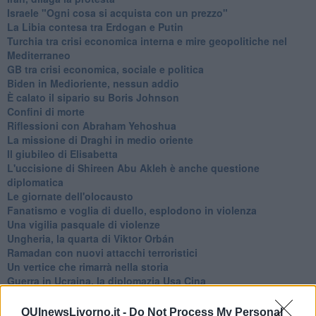
Israele "Ogni cosa si acquista con un prezzo"
La Libia contesa tra Erdogan e Putin
Turchia tra crisi economica interna e mire geopolitiche nel
Mediterraneo
GB tra crisi economica, sociale e politica
Biden in Medioriente, nessun addio
È calato il sipario su Boris Johnson
Confini di morte
Riflessioni con Abraham Yehoshua
La missione di Draghi in medio oriente
Il giubileo di Elisabetta
L'uccisione di Shireen Abu Akleh è anche questione
diplomatica
Le giornate dell'olocausto
Fanatismo e voglia di duello, esplodono in violenza
Una vigilia pasquale di violenze
Ungheria, la quarta di Viktor Orbán
Ramadan con nuovi attacchi terroristici
Un vertice che rimarrà nella storia
Guerra in Ucraina, la diplomazia Usa Cina
Guerra Ucraina, la pseudo neutralità di Bennet
La guerra in Ucraina vista dal Medio Oriente
QUInewsLivorno.it -
Do Not Process My Personal