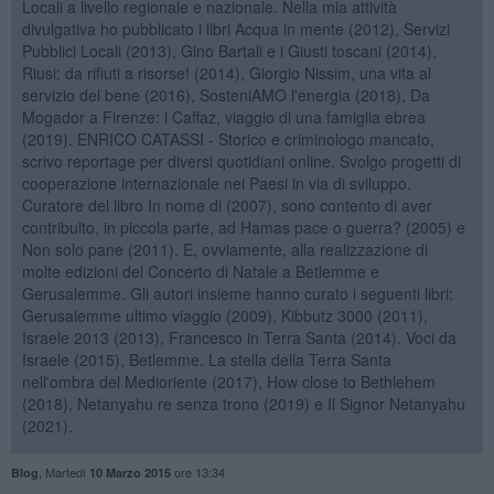
Locali a livello regionale e nazionale. Nella mia attività
divulgativa ho pubblicato i libri Acqua in mente (2012), Servizi
Pubblici Locali (2013), Gino Bartali e i Giusti toscani (2014),
Riusi: da rifiuti a risorse! (2014), Giorgio Nissim, una vita al
servizio del bene (2016), SosteniAMO l'energia (2018), Da
Mogador a Firenze: i Caffaz, viaggio di una famiglia ebrea
(2019). ENRICO CATASSI - Storico e criminologo mancato,
scrivo reportage per diversi quotidiani online. Svolgo progetti di
cooperazione internazionale nei Paesi in via di sviluppo.
Curatore del libro In nome di (2007), sono contento di aver
contribuito, in piccola parte, ad Hamas pace o guerra? (2005) e
Non solo pane (2011). E, ovviamente, alla realizzazione di
molte edizioni del Concerto di Natale a Betlemme e
Gerusalemme. Gli autori insieme hanno curato i seguenti libri:
Gerusalemme ultimo viaggio (2009), Kibbutz 3000 (2011),
Israele 2013 (2013), Francesco in Terra Santa (2014). Voci da
Israele (2015), Betlemme. La stella della Terra Santa
nell'ombra del Medioriente (2017), How close to Bethlehem
(2018), Netanyahu re senza trono (2019) e Il Signor Netanyahu
(2021).
,
Martedì
ore 13:34
Blog
10 Marzo 2015