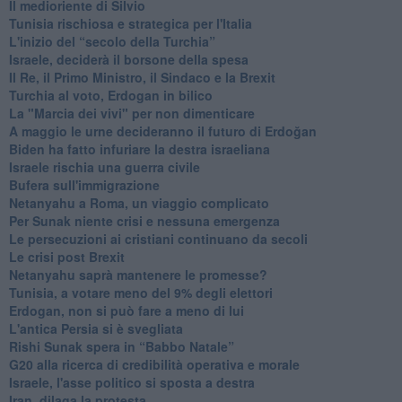
Il medioriente di Silvio
Tunisia rischiosa e strategica per l'Italia
L'inizio del “secolo della Turchia”
Israele, deciderà il borsone della spesa
Il Re, il Primo Ministro, il Sindaco e la Brexit
Turchia al voto, Erdogan in bilico
La "Marcia dei vivi" per non dimenticare
A maggio le urne decideranno il futuro di Erdoğan
Biden ha fatto infuriare la destra israeliana
Israele rischia una guerra civile
Bufera sull'immigrazione
Netanyahu a Roma, un viaggio complicato
Per Sunak niente crisi e nessuna emergenza
Le persecuzioni ai cristiani continuano da secoli
Le crisi post Brexit
Netanyahu saprà mantenere le promesse?
Tunisia, a votare meno del 9% degli elettori
Erdogan, non si può fare a meno di lui
L'antica Persia si è svegliata
Rishi Sunak spera in “Babbo Natale”
G20 alla ricerca di credibilità operativa e morale
Israele, l'asse politico si sposta a destra
Iran, dilaga la protesta