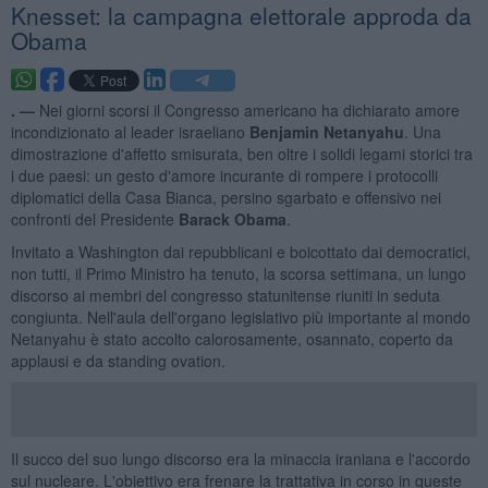
Knesset: la campagna elettorale approda da
Obama
. —
Nei giorni scorsi il Congresso americano ha dichiarato amore
incondizionato al leader israeliano
Benjamin Netanyahu
. Una
dimostrazione d'affetto smisurata, ben oltre i solidi legami storici tra
i due paesi: un gesto d'amore incurante di rompere i protocolli
diplomatici della Casa Bianca, persino sgarbato e offensivo nei
confronti del Presidente
Barack Obama
.
Invitato a Washington dai repubblicani e boicottato dai democratici,
non tutti, il Primo Ministro ha tenuto, la scorsa settimana, un lungo
discorso ai membri del congresso statunitense riuniti in seduta
congiunta. Nell'aula dell'organo legislativo più importante al mondo
Netanyahu è stato accolto calorosamente, osannato, coperto da
applausi e da standing ovation.
Il succo del suo lungo discorso era la minaccia iraniana e l'accordo
sul nucleare. L'obiettivo era frenare la trattativa in corso in queste