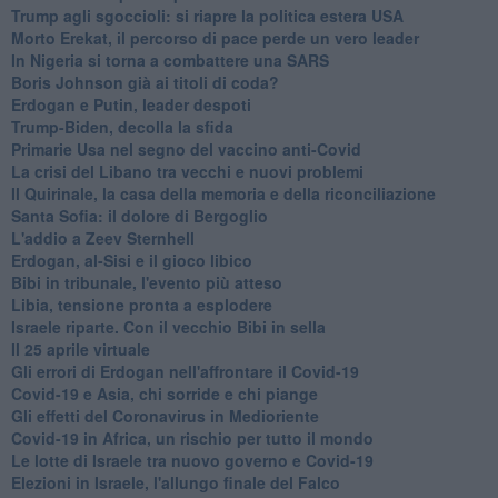
Trump agli sgoccioli: si riapre la politica estera USA
Morto Erekat, il percorso di pace perde un vero leader
In Nigeria si torna a combattere una SARS
Boris Johnson già ai titoli di coda?
Erdogan e Putin, leader despoti
Trump-Biden, decolla la sfida
Primarie Usa nel segno del vaccino anti-Covid
La crisi del Libano tra vecchi e nuovi problemi
Il Quirinale, la casa della memoria e della riconciliazione
Santa Sofia: il dolore di Bergoglio
L'addio a ​Zeev Sternhell
Erdogan, al-Sisi e il gioco libico
Bibi in tribunale, l'evento più atteso
Libia, tensione pronta a esplodere
Israele riparte. Con il vecchio Bibi in sella
Il 25 aprile virtuale
Gli errori di Erdogan nell'affrontare il Covid-19
Covid-19 e Asia, chi sorride e chi piange
Gli effetti del Coronavirus in Medioriente
Covid-19 in Africa, un rischio per tutto il mondo
Le lotte di Israele tra nuovo governo e Covid-19
Elezioni in Israele, l'allungo finale del Falco