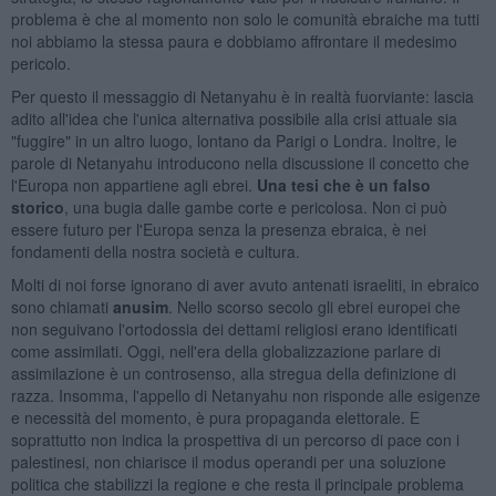
problema è che al momento non solo le comunità ebraiche ma tutti
noi abbiamo la stessa paura e dobbiamo affrontare il medesimo
pericolo.
Per questo il messaggio di Netanyahu è in realtà fuorviante: lascia
adito all'idea che l'unica alternativa possibile alla crisi attuale sia
"fuggire" in un altro luogo, lontano da Parigi o Londra. Inoltre, le
parole di Netanyahu introducono nella discussione il concetto che
l'Europa non appartiene agli ebrei.
Una tesi che è un falso
storico
, una bugia dalle gambe corte e pericolosa. Non ci può
essere futuro per l'Europa senza la presenza ebraica, è nei
fondamenti della nostra società e cultura.
Molti di noi forse ignorano di aver avuto antenati israeliti, in ebraico
sono chiamati
anusim
. Nello scorso secolo gli ebrei europei che
non seguivano l'ortodossia dei dettami religiosi erano identificati
come assimilati. Oggi, nell'era della globalizzazione parlare di
assimilazione è un controsenso, alla stregua della definizione di
razza. Insomma, l'appello di Netanyahu non risponde alle esigenze
e necessità del momento, è pura propaganda elettorale. E
soprattutto non indica la prospettiva di un percorso di pace con i
palestinesi, non chiarisce il modus operandi per una soluzione
politica che stabilizzi la regione e che resta il principale problema