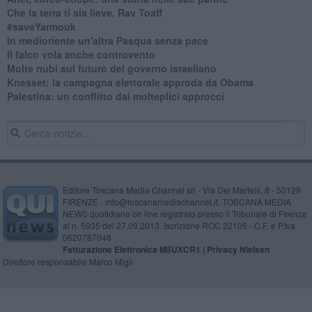
Che la terra ti sia lieve, Rav Toaff
​#saveYarmouk
​In medioriente un'altra Pasqua senza pace
​Il falco vola anche controvento
Molte nubi sul futuro del governo israeliano
Knesset: la campagna elettorale approda da Obama
Palestina: un conflitto dai molteplici approcci
Editore Toscana Media Channel srl - Via Dei Martelli, 8 - 50129
FIRENZE - info@toscanamediachannel.it. TOSCANA MEDIA
NEWS quotidiano on line registrato presso il Tribunale di Firenze
al n. 5935 del 27.09.2013. Iscrizione ROC 22105 - C.F. e P.Iva
0620787048
Fatturazione Elettronica M5UXCR1 |
Privacy Nielsen
Direttore responsabile Marco Migli
Powered by
Aperion.it