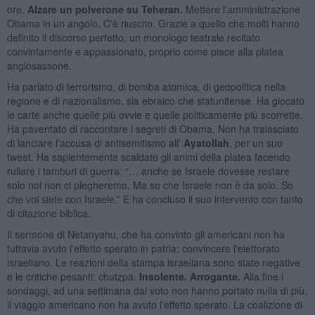
ore.
Alzare un polverone su Teheran.
Mettere l'amministrazione
Obama in un angolo. C'è riuscito. Grazie a quello che molti hanno
definito il discorso perfetto, un monologo teatrale recitato
convintamente e appassionato, proprio come piace alla platea
anglosassone.
Ha parlato di terrorismo, di bomba atomica, di geopolitica nella
regione e di nazionalismo, sia ebraico che statunitense. Ha giocato
le carte anche quelle più ovvie e quelle politicamente più scorrette.
Ha paventato di raccontare i segreti di Obama. Non ha tralasciato
di lanciare l'accusa di antisemitismo all'
Ayatollah
, per un suo
tweet. Ha sapientemente scaldato gli animi della platea facendo
rullare i tamburi di guerra: “… anche se Israele dovesse restare
solo noi non ci piegheremo. Ma so che Israele non è da solo. So
che voi siete con Israele.” E ha concluso il suo intervento con tanto
di citazione biblica.
Il sermone di Netanyahu, che ha convinto gli americani non ha
tuttavia avuto l'effetto sperato in patria: convincere l'elettorato
israeliano. Le reazioni della stampa israeliana sono state negative
e le critiche pesanti: chutzpa.
Insolente. Arrogante.
Alla fine i
sondaggi, ad una settimana dal voto non hanno portato nulla di più,
il viaggio americano non ha avuto l'effetto sperato. La coalizione di