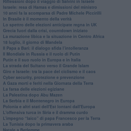
Riflessioni dopo il viaggio di Salvini in Israele
Israele: resa di Hamas e dimissioni del ministro
10 anni fa la scomparsa di Padre Michele Piccirilli
In Brasile è il momento della verità
Lo spettro delle elezioni anticipate regna in UK
Grecia fuori dalla crisi, countdown iniziato
La mutazione libica e la situazione in Centro Africa
18 luglio, il giorno di Mandela
Il Papa a Bari: il dialogo sfida l’intolleranza
Il Mondiale in Russia e il ruolo di Putin
Putin e il suo ruolo in Europa e in Italia
La strada del Sultano verso il Grande Islam
Giro e Israele: tra la pace del ciclismo e il caos
Cyber security, protezione e prevenzione
A Gaza morti e feriti nella Giornata della Terra
La farsa delle elezioni egiziane
La Palestina dopo Abu Mazen
La Serbia e il Montenegro in Europa
Polonia e altri stati dell'Est lontani dall'Europa
L'offensiva turca in Siria e il dramma curdo
L’impegno “laico” di papa Francesco per la Terra
La Tunisia dopo la primavera araba
Natale a Betlemme