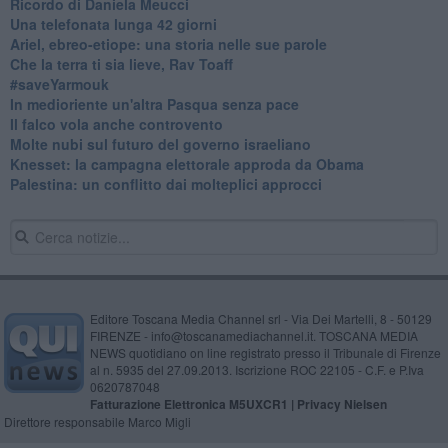
Ricordo di Daniela Meucci
​Una telefonata lunga 42 giorni
​Ariel, ebreo-etiope: una storia nelle sue parole
Che la terra ti sia lieve, Rav Toaff
​#saveYarmouk
​In medioriente un'altra Pasqua senza pace
​Il falco vola anche controvento
Molte nubi sul futuro del governo israeliano
Knesset: la campagna elettorale approda da Obama
Palestina: un conflitto dai molteplici approcci
Editore Toscana Media Channel srl - Via Dei Martelli, 8 - 50129
FIRENZE - info@toscanamediachannel.it. TOSCANA MEDIA
NEWS quotidiano on line registrato presso il Tribunale di Firenze
al n. 5935 del 27.09.2013. Iscrizione ROC 22105 - C.F. e P.Iva
0620787048
Fatturazione Elettronica M5UXCR1 |
Privacy Nielsen
Direttore responsabile Marco Migli