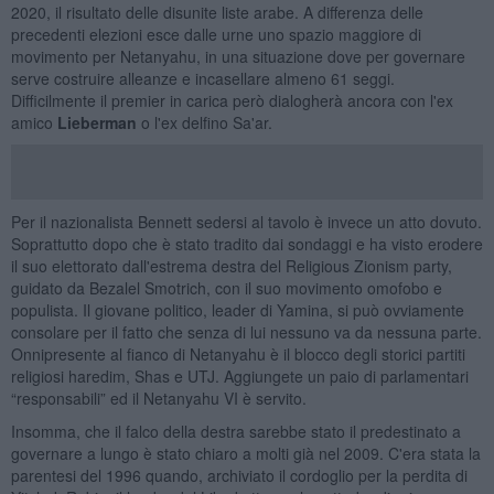
2020, il risultato delle disunite liste arabe. A differenza delle
precedenti elezioni esce dalle urne uno spazio maggiore di
movimento per Netanyahu, in una situazione dove per governare
serve costruire alleanze e incasellare almeno 61 seggi.
Difficilmente il premier in carica però dialogherà ancora con l'ex
amico
Lieberman
o l'ex delfino Sa'ar.
Per il nazionalista Bennett sedersi al tavolo è invece un atto dovuto.
Soprattutto dopo che è stato tradito dai sondaggi e ha visto erodere
il suo elettorato dall'estrema destra del Religious Zionism party,
guidato da Bezalel Smotrich, con il suo movimento omofobo e
populista. Il giovane politico, leader di Yamina, si può ovviamente
consolare per il fatto che senza di lui nessuno va da nessuna parte.
Onnipresente al fianco di Netanyahu è il blocco degli storici partiti
religiosi haredim, Shas e UTJ. Aggiungete un paio di parlamentari
“responsabili” ed il Netanyahu VI è servito.
Insomma, che il falco della destra sarebbe stato il predestinato a
governare a lungo è stato chiaro a molti già nel 2009. C'era stata la
parentesi del 1996 quando, archiviato il cordoglio per la perdita di