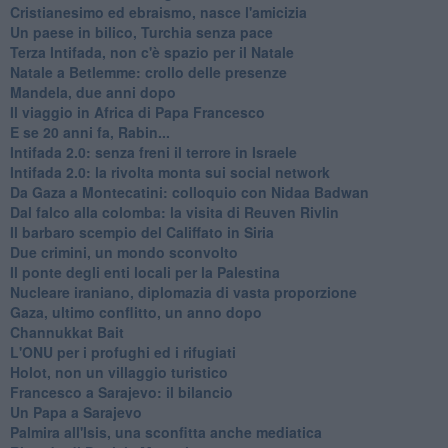
Cristianesimo ed ebraismo, nasce l'amicizia
Un paese in bilico, Turchia senza pace
Terza Intifada, non c'è spazio per il Natale
Natale a Betlemme: crollo delle presenze
Mandela, due anni dopo
Il viaggio in Africa di Papa Francesco
E se 20 anni fa, Rabin...
Intifada 2.0: senza freni il terrore in Israele
Intifada 2.0: la rivolta monta sui social network
Da Gaza a Montecatini: colloquio con Nidaa Badwan
Dal falco alla colomba: la visita di Reuven Rivlin
Il barbaro scempio del Califfato in Siria
Due crimini, un mondo sconvolto
Il ponte degli enti locali per la Palestina
Nucleare iraniano, diplomazia di vasta proporzione
Gaza, ultimo conflitto, un anno dopo
Channukkat Bait
L'ONU per i profughi ed i rifugiati
Holot, non un villaggio turistico
Francesco a Sarajevo: il bilancio
Un Papa a Sarajevo
Palmira all'Isis, una sconfitta anche mediatica