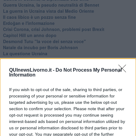
Guerra Ucraina, la pseudo neutralità di Bennet
La guerra in Ucraina vista dal Medio Oriente
​Il caos libico è un pozzo senza fine
Erdoğan e l'informazione
Crisi Corona, crisi Johnson, problemi post Brexit
Capitol Hill un anno dopo
Desmond Tutu "la voce dei senza voce"
Natale da incubo per Boris Johnson
La questione Ucraina
Cipro, un ponte dove si mischiano le culture
Una vigilia di Natale per un nuovo Rais
QUInewsLivorno.it -
Do Not Process My Personal
La questione israelo-palestinese ignorata dal G20
Information
Erdogan continua a sfidare l'Occidente
Libano, collasso economico e guerra civile
Johnson, da Trump a Biden alla Brexit
If you wish to opt-out of the sale, sharing to third parties, or
L'AUKUS e il Quad
processing of your personal or sensitive information for
Biden, primo presidente USA non in guerra
targeted advertising by us, please use the below opt-out
Papa Bergoglio vedrà Viktor Orbán
section to confirm your selection. Please note that after your
Bennet, un giorno in attesa di Biden
opt-out request is processed you may continue seeing
Il ritorno dei talebani
interest-based ads based on personal information utilized by
​La lenta agonia del Libano
us or personal information disclosed to third parties prior to
Sudafrica, è allarme alimentare
your opt-out. You may separately opt-out of the further