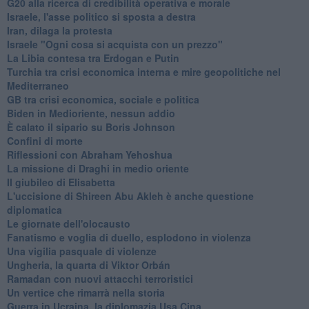
G20 alla ricerca di credibilità operativa e morale
Israele, l'asse politico si sposta a destra
Iran, dilaga la protesta
Israele "Ogni cosa si acquista con un prezzo"
La Libia contesa tra Erdogan e Putin
Turchia tra crisi economica interna e mire geopolitiche nel
Mediterraneo
GB tra crisi economica, sociale e politica
Biden in Medioriente, nessun addio
È calato il sipario su Boris Johnson
Confini di morte
Riflessioni con Abraham Yehoshua
La missione di Draghi in medio oriente
Il giubileo di Elisabetta
L'uccisione di Shireen Abu Akleh è anche questione
diplomatica
Le giornate dell'olocausto
Fanatismo e voglia di duello, esplodono in violenza
Una vigilia pasquale di violenze
Ungheria, la quarta di Viktor Orbán
Ramadan con nuovi attacchi terroristici
Un vertice che rimarrà nella storia
Guerra in Ucraina, la diplomazia Usa Cina