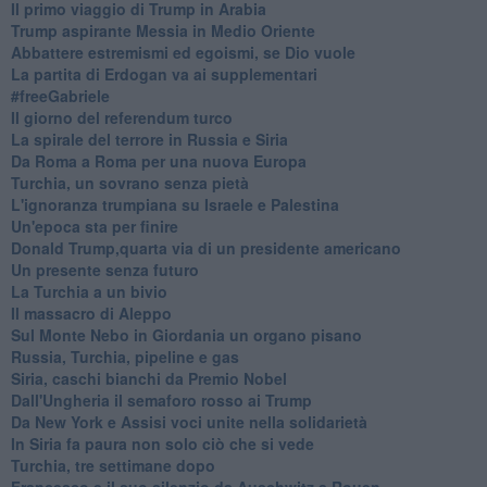
Il primo viaggio di Trump in Arabia
Trump aspirante Messia in Medio Oriente
Abbattere estremismi ed egoismi, se Dio vuole
La partita di Erdogan va ai supplementari
#freeGabriele
Il giorno del referendum turco
La spirale del terrore in Russia e Siria
Da Roma a Roma per una nuova Europa
Turchia, un sovrano senza pietà
L'ignoranza trumpiana su Israele e Palestina
Un'epoca sta per finire
Donald Trump,quarta via di un presidente americano
Un presente senza futuro
La Turchia a un bivio
Il massacro di Aleppo
Sul Monte Nebo in Giordania un organo pisano
Russia, Turchia, pipeline e gas
Siria, caschi bianchi da Premio Nobel
Dall'Ungheria il semaforo rosso ai Trump
Da New York e Assisi voci unite nella solidarietà
In Siria fa paura non solo ciò che si vede
Turchia, tre settimane dopo
Francesco e il suo silenzio da Auschwitz a Rouen