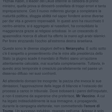
Yitzhak Rabin, il leader del Likud ottenne la cattedra di primo
ministro, quella prova si dimostrò costellata di troppi errori e tanta
impreparazione. Con il nuovo millennio giunge a completare la
maturità politica, sfoggia abilità nel saper fondere anime diverse
per dar vita a governi impensabili. In questi anni ha risucchiato il
centro-sinistra, si è aggregato ai russofoni, ha consolidato la
maggioranza grazie ai religiosi ortodossi. In un crescendo di
spasmodica ricerca di alleati ha offerto la mano agli arabi islamici.
Per finire strizzando l'occhio all'estrema destra israeliana.
Queste sono le diverse stagioni dell'era
Netanyahu
. E sotto sotto
c'è il sospetto o presentimento che le mire alla presidenza dello
Stato (a giugno scade il mandato di Rivlin) siano un'opzione
attentamente calcolata, mai scartata completamente. Tuttavia, in
questo arco temporale è cresciuto parallelamente nel paese un
dissenso diffuso nei suoi confronti.
Ad attenderlo domani tre incognite: la piazza che invoca le sue
dimissioni, l'approvazione della legge di bilancio e l'ostacolo dei
processi a carico in tribunale. Dove indosserà i panni dell'imputato,
e non il costume da supereroe che preferisce,
Mr Vaccino
. A cui
ha legato indissolubilmente la sua immagine, e propaganda,
durante la campagna elettorale, non commettendo
l'errore di
Trump
. Un successo indubbio, ripagato nell'urna. Adesso è solo