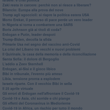
Zaki resta in carcere: perchè non si riesce a liberare?
Bilancio: Europa alla prova del nove
Trump agli sgoccioli: si riapre la politica estera USA
Morto Erekat, il percorso di pace perde un vero leader
In Nigeria si torna a combattere una SARS
Boris Johnson già ai titoli di coda?
Erdogan e Putin, leader despoti
Trump-Biden, decolla la sfida
Primarie Usa nel segno del vaccino anti-Covid
La crisi del Libano tra vecchi e nuovi problemi
Il Quirinale, la casa della memoria e della riconciliazione
Santa Sofia: il dolore di Bergoglio
L'addio a ​Zeev Sternhell
Erdogan, al-Sisi e il gioco libico
Bibi in tribunale, l'evento più atteso
Libia, tensione pronta a esplodere
Israele riparte. Con il vecchio Bibi in sella
Il 25 aprile virtuale
Gli errori di Erdogan nell'affrontare il Covid-19
Covid-19 e Asia, chi sorride e chi piange
Gli effetti del Coronavirus in Medioriente
Covid-19 in Africa, un rischio per tutto il mondo