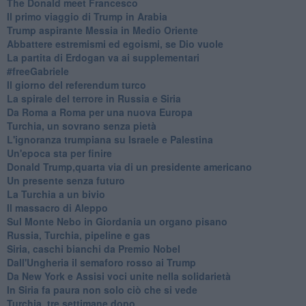
The Donald meet Francesco
Il primo viaggio di Trump in Arabia
Trump aspirante Messia in Medio Oriente
Abbattere estremismi ed egoismi, se Dio vuole
La partita di Erdogan va ai supplementari
#freeGabriele
Il giorno del referendum turco
La spirale del terrore in Russia e Siria
Da Roma a Roma per una nuova Europa
Turchia, un sovrano senza pietà
L'ignoranza trumpiana su Israele e Palestina
Un'epoca sta per finire
Donald Trump,quarta via di un presidente americano
Un presente senza futuro
La Turchia a un bivio
Il massacro di Aleppo
Sul Monte Nebo in Giordania un organo pisano
Russia, Turchia, pipeline e gas
Siria, caschi bianchi da Premio Nobel
Dall'Ungheria il semaforo rosso ai Trump
Da New York e Assisi voci unite nella solidarietà
In Siria fa paura non solo ciò che si vede
Turchia, tre settimane dopo