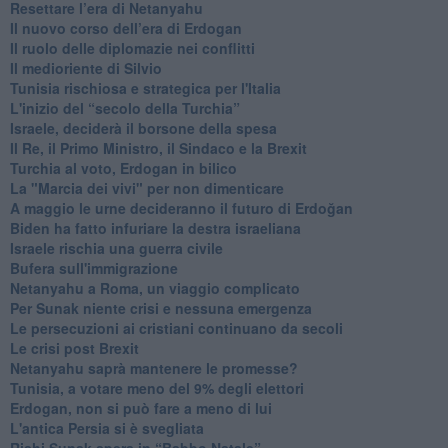
Resettare l’era di Netanyahu
​Il nuovo corso dell’era di Erdogan
Il ruolo delle diplomazie nei conflitti
Il medioriente di Silvio
Tunisia rischiosa e strategica per l'Italia
L'inizio del “secolo della Turchia”
Israele, deciderà il borsone della spesa
Il Re, il Primo Ministro, il Sindaco e la Brexit
Turchia al voto, Erdogan in bilico
La "Marcia dei vivi" per non dimenticare
A maggio le urne decideranno il futuro di Erdoğan
Biden ha fatto infuriare la destra israeliana
Israele rischia una guerra civile
Bufera sull'immigrazione
Netanyahu a Roma, un viaggio complicato
Per Sunak niente crisi e nessuna emergenza
Le persecuzioni ai cristiani continuano da secoli
Le crisi post Brexit
Netanyahu saprà mantenere le promesse?
Tunisia, a votare meno del 9% degli elettori
Erdogan, non si può fare a meno di lui
L'antica Persia si è svegliata
Rishi Sunak spera in “Babbo Natale”