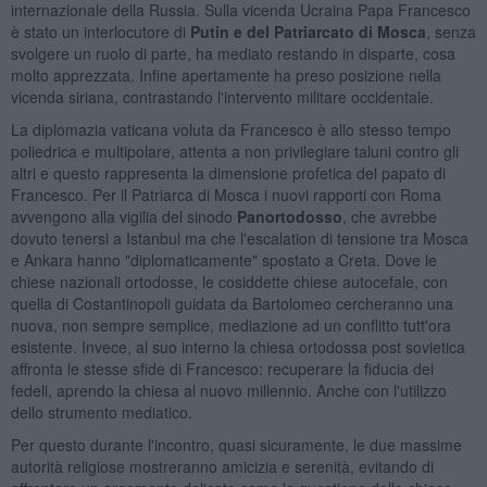
internazionale della Russia. Sulla vicenda Ucraina Papa Francesco
è stato un interlocutore di
Putin e del Patriarcato di Mosca
, senza
svolgere un ruolo di parte, ha mediato restando in disparte, cosa
molto apprezzata. Infine apertamente ha preso posizione nella
vicenda siriana, contrastando l'intervento militare occidentale.
La diplomazia vaticana voluta da Francesco è allo stesso tempo
poliedrica e multipolare, attenta a non privilegiare taluni contro gli
altri e questo rappresenta la dimensione profetica del papato di
Francesco. Per il Patriarca di Mosca i nuovi rapporti con Roma
avvengono alla vigilia del sinodo
Panortodosso
, che avrebbe
dovuto tenersi a Istanbul ma che l'escalation di tensione tra Mosca
e Ankara hanno "diplomaticamente" spostato a Creta. Dove le
chiese nazionali ortodosse, le cosiddette chiese autocefale, con
quella di Costantinopoli guidata da Bartolomeo cercheranno una
nuova, non sempre semplice, mediazione ad un conflitto tutt'ora
esistente. Invece, al suo interno la chiesa ortodossa post sovietica
affronta le stesse sfide di Francesco: recuperare la fiducia dei
fedeli, aprendo la chiesa al nuovo millennio. Anche con l'utilizzo
dello strumento mediatico.
Per questo durante l'incontro, quasi sicuramente, le due massime
autorità religiose mostreranno amicizia e serenità, evitando di