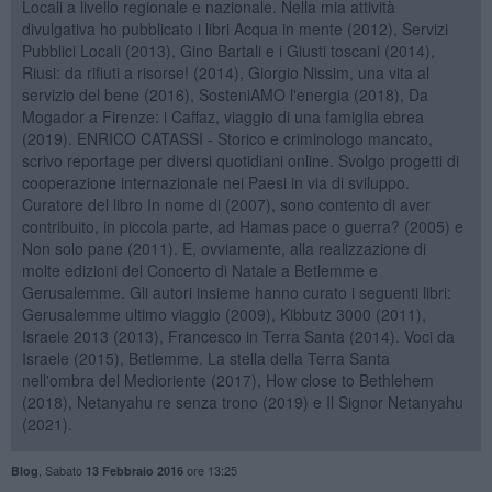
Locali a livello regionale e nazionale. Nella mia attività
divulgativa ho pubblicato i libri Acqua in mente (2012), Servizi
Pubblici Locali (2013), Gino Bartali e i Giusti toscani (2014),
Riusi: da rifiuti a risorse! (2014), Giorgio Nissim, una vita al
servizio del bene (2016), SosteniAMO l'energia (2018), Da
Mogador a Firenze: i Caffaz, viaggio di una famiglia ebrea
(2019). ENRICO CATASSI - Storico e criminologo mancato,
scrivo reportage per diversi quotidiani online. Svolgo progetti di
cooperazione internazionale nei Paesi in via di sviluppo.
Curatore del libro In nome di (2007), sono contento di aver
contribuito, in piccola parte, ad Hamas pace o guerra? (2005) e
Non solo pane (2011). E, ovviamente, alla realizzazione di
molte edizioni del Concerto di Natale a Betlemme e
Gerusalemme. Gli autori insieme hanno curato i seguenti libri:
Gerusalemme ultimo viaggio (2009), Kibbutz 3000 (2011),
Israele 2013 (2013), Francesco in Terra Santa (2014). Voci da
Israele (2015), Betlemme. La stella della Terra Santa
nell'ombra del Medioriente (2017), How close to Bethlehem
(2018), Netanyahu re senza trono (2019) e Il Signor Netanyahu
(2021).
,
Sabato
ore 13:25
Blog
13 Febbraio 2016