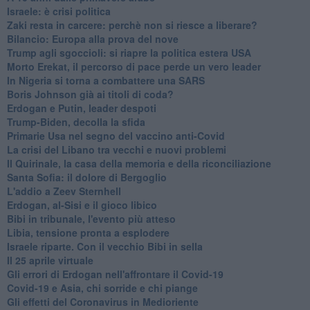
Israele: è crisi politica
Zaki resta in carcere: perchè non si riesce a liberare?
Bilancio: Europa alla prova del nove
Trump agli sgoccioli: si riapre la politica estera USA
Morto Erekat, il percorso di pace perde un vero leader
In Nigeria si torna a combattere una SARS
Boris Johnson già ai titoli di coda?
Erdogan e Putin, leader despoti
Trump-Biden, decolla la sfida
Primarie Usa nel segno del vaccino anti-Covid
La crisi del Libano tra vecchi e nuovi problemi
Il Quirinale, la casa della memoria e della riconciliazione
Santa Sofia: il dolore di Bergoglio
L'addio a ​Zeev Sternhell
Erdogan, al-Sisi e il gioco libico
Bibi in tribunale, l'evento più atteso
Libia, tensione pronta a esplodere
Israele riparte. Con il vecchio Bibi in sella
Il 25 aprile virtuale
Gli errori di Erdogan nell'affrontare il Covid-19
Covid-19 e Asia, chi sorride e chi piange
Gli effetti del Coronavirus in Medioriente