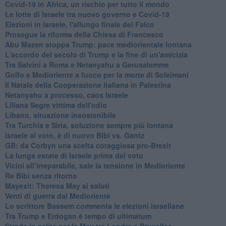
Covid-19 in Africa, un rischio per tutto il mondo
Le lotte di Israele tra nuovo governo e Covid-19
Elezioni in Israele, l'allungo finale del Falco
Prosegue la riforma della Chiesa di Francesco
Abu Mazen stoppa Trump: pace mediorientale lontana
L'accordo del secolo di Trump e la fine di un'amicizia
Tra Salvini a Roma e Netanyahu a Gerusalemme
Golfo e Medioriente a fuoco per la morte di Soleimani
Il Natale della Cooperazione italiana in Palestina
Netanyahu a processo, caos Israele
Liliana Segre vittima dell'odio
Libano, situazione insostenibile
Tra Turchia e Siria, soluzione sempre più lontana
Israele al voto, è di nuovo Bibi vs. Gantz
GB: da Corbyn una scelta coraggiosa pro-Brexit
La lunga estate di Israele prima del voto
Vicini all’irreparabile, sale la tensione in Medioriente
Re Bibi senza ritorno
Mayexit: Theresa May ai saluti
Venti di guerra dal Medioriente
Lo scrittore Bassem commenta le elezioni israeliane
Tra Trump e Erdogan è tempo di ultimatum
Strada in salita per la May tra Londra e Bruxelles