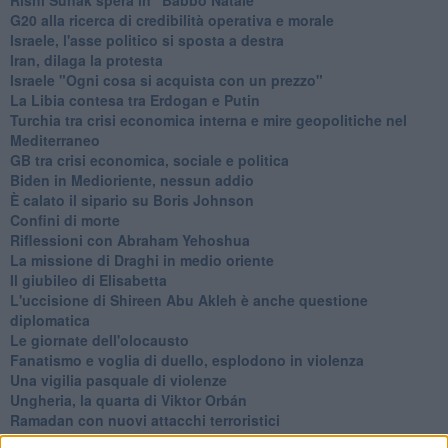
G20 alla ricerca di credibilità operativa e morale
Israele, l'asse politico si sposta a destra
Iran, dilaga la protesta
Israele "Ogni cosa si acquista con un prezzo"
La Libia contesa tra Erdogan e Putin
Turchia tra crisi economica interna e mire geopolitiche nel
Mediterraneo
GB tra crisi economica, sociale e politica
Biden in Medioriente, nessun addio
È calato il sipario su Boris Johnson
Confini di morte
Riflessioni con Abraham Yehoshua
La missione di Draghi in medio oriente
Il giubileo di Elisabetta
L'uccisione di Shireen Abu Akleh è anche questione
diplomatica
Le giornate dell'olocausto
Fanatismo e voglia di duello, esplodono in violenza
Una vigilia pasquale di violenze
Ungheria, la quarta di Viktor Orbán
Ramadan con nuovi attacchi terroristici
Un vertice che rimarrà nella storia