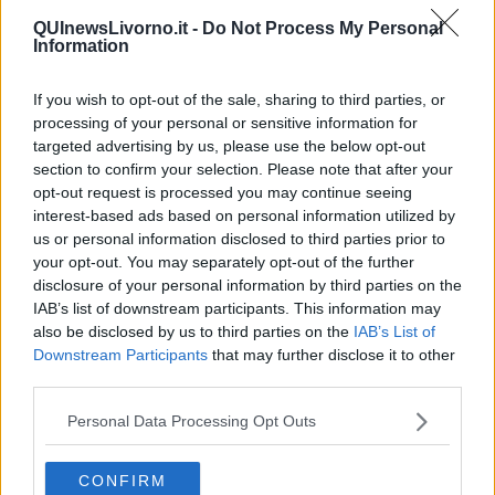
Guerra in Ucraina, la diplomazia Usa Cina
QUInewsLivorno.it -
Do Not Process My Personal
Guerra Ucraina, la pseudo neutralità di Bennet
Information
La guerra in Ucraina vista dal Medio Oriente
​Il caos libico è un pozzo senza fine
If you wish to opt-out of the sale, sharing to third parties, or
Erdoğan e l'informazione
Crisi Corona, crisi Johnson, problemi post Brexit
processing of your personal or sensitive information for
Capitol Hill un anno dopo
targeted advertising by us, please use the below opt-out
Desmond Tutu "la voce dei senza voce"
section to confirm your selection. Please note that after your
Natale da incubo per Boris Johnson
opt-out request is processed you may continue seeing
La questione Ucraina
interest-based ads based on personal information utilized by
Cipro, un ponte dove si mischiano le culture
us or personal information disclosed to third parties prior to
Una vigilia di Natale per un nuovo Rais
your opt-out. You may separately opt-out of the further
La questione israelo-palestinese ignorata dal G20
disclosure of your personal information by third parties on the
Erdogan continua a sfidare l'Occidente
IAB’s list of downstream participants. This information may
Libano, collasso economico e guerra civile
also be disclosed by us to third parties on the
IAB’s List of
Johnson, da Trump a Biden alla Brexit
Downstream Participants
that may further disclose it to other
L'AUKUS e il Quad
third parties.
Biden, primo presidente USA non in guerra
Papa Bergoglio vedrà Viktor Orbán
Personal Data Processing Opt Outs
Bennet, un giorno in attesa di Biden
Il ritorno dei talebani
​La lenta agonia del Libano
CONFIRM