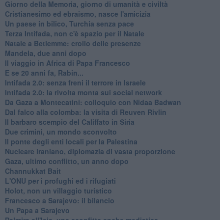
Giorno della Memoria, giorno di umanità e civiltà
Cristianesimo ed ebraismo, nasce l'amicizia
Un paese in bilico, Turchia senza pace
Terza Intifada, non c'è spazio per il Natale
Natale a Betlemme: crollo delle presenze
Mandela, due anni dopo
Il viaggio in Africa di Papa Francesco
E se 20 anni fa, Rabin...
Intifada 2.0: senza freni il terrore in Israele
Intifada 2.0: la rivolta monta sui social network
Da Gaza a Montecatini: colloquio con Nidaa Badwan
Dal falco alla colomba: la visita di Reuven Rivlin
Il barbaro scempio del Califfato in Siria
Due crimini, un mondo sconvolto
Il ponte degli enti locali per la Palestina
Nucleare iraniano, diplomazia di vasta proporzione
Gaza, ultimo conflitto, un anno dopo
Channukkat Bait
L'ONU per i profughi ed i rifugiati
Holot, non un villaggio turistico
Francesco a Sarajevo: il bilancio
Un Papa a Sarajevo
Palmira all'Isis, una sconfitta anche mediatica