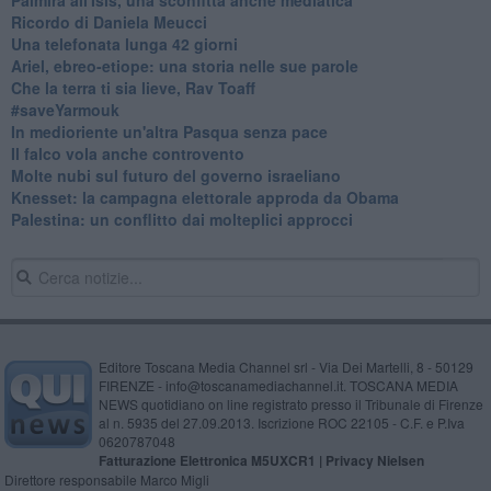
Ricordo di Daniela Meucci
​Una telefonata lunga 42 giorni
​Ariel, ebreo-etiope: una storia nelle sue parole
Che la terra ti sia lieve, Rav Toaff
​#saveYarmouk
​In medioriente un'altra Pasqua senza pace
​Il falco vola anche controvento
Molte nubi sul futuro del governo israeliano
Knesset: la campagna elettorale approda da Obama
Palestina: un conflitto dai molteplici approcci
Editore Toscana Media Channel srl - Via Dei Martelli, 8 - 50129
FIRENZE - info@toscanamediachannel.it. TOSCANA MEDIA
NEWS quotidiano on line registrato presso il Tribunale di Firenze
al n. 5935 del 27.09.2013. Iscrizione ROC 22105 - C.F. e P.Iva
0620787048
Fatturazione Elettronica M5UXCR1 |
Privacy Nielsen
Direttore responsabile Marco Migli