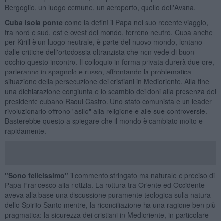
Bergoglio, un luogo comune, un aeroporto, quello dell'Avana.
Cuba isola ponte
come la definì il Papa nel suo recente viaggio,
tra nord e sud, est e ovest del mondo, terreno neutro. Cuba anche
per Kirill è un luogo neutrale, è parte del nuovo mondo, lontano
dalle critiche dell'ortodossia oltranzista che non vede di buon
occhio questo incontro. Il colloquio in forma privata durerà due ore,
parleranno in spagnolo e russo, affrontando la problematica
situazione della persecuzione dei cristiani in Medioriente. Alla fine
una dichiarazione congiunta e lo scambio dei doni alla presenza del
presidente cubano Raoul Castro. Uno stato comunista e un leader
rivoluzionario offrono "asilo" alla religione e alle sue controversie.
Basterebbe questo a spiegare che il mondo è cambiato molto e
rapidamente.
"Sono felicissimo"
il commento stringato ma naturale e preciso di
Papa Francesco alla notizia. La rottura tra Oriente ed Occidente
aveva alla base una discussione puramente teologica sulla natura
dello Spirito Santo mentre, la riconciliazione ha una ragione ben più
pragmatica: la sicurezza dei cristiani in Medioriente, in particolare