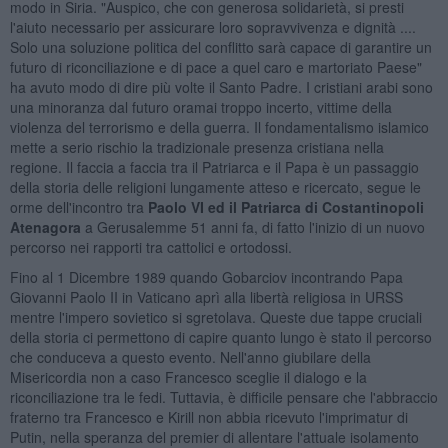
modo in Siria. "Auspico, che con generosa solidarietà, si presti
l'aiuto necessario per assicurare loro sopravvivenza e dignità ....
Solo una soluzione politica del conflitto sarà capace di garantire un
futuro di riconciliazione e di pace a quel caro e martoriato Paese"
ha avuto modo di dire più volte il Santo Padre. I cristiani arabi sono
una minoranza dal futuro oramai troppo incerto, vittime della
violenza del terrorismo e della guerra. Il fondamentalismo islamico
mette a serio rischio la tradizionale presenza cristiana nella
regione. Il faccia a faccia tra il Patriarca e il Papa è un passaggio
della storia delle religioni lungamente atteso e ricercato, segue le
orme dell'incontro tra
Paolo VI ed il Patriarca di Costantinopoli
Atenagora
a Gerusalemme 51 anni fa, di fatto l'inizio di un nuovo
percorso nei rapporti tra cattolici e ortodossi.
Fino al 1 Dicembre 1989 quando Gobarciov incontrando Papa
Giovanni Paolo II in Vaticano aprì alla libertà religiosa in URSS
mentre l'impero sovietico si sgretolava. Queste due tappe cruciali
della storia ci permettono di capire quanto lungo è stato il percorso
che conduceva a questo evento. Nell'anno giubilare della
Misericordia non a caso Francesco sceglie il dialogo e la
riconciliazione tra le fedi. Tuttavia, è difficile pensare che l'abbraccio
fraterno tra Francesco e Kirill non abbia ricevuto l'imprimatur di
Putin, nella speranza del premier di allentare l'attuale isolamento