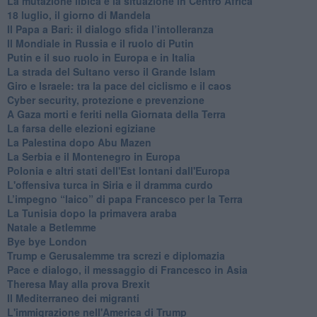
La mutazione libica e la situazione in Centro Africa
18 luglio, il giorno di Mandela
Il Papa a Bari: il dialogo sfida l’intolleranza
Il Mondiale in Russia e il ruolo di Putin
Putin e il suo ruolo in Europa e in Italia
La strada del Sultano verso il Grande Islam
Giro e Israele: tra la pace del ciclismo e il caos
Cyber security, protezione e prevenzione
A Gaza morti e feriti nella Giornata della Terra
La farsa delle elezioni egiziane
La Palestina dopo Abu Mazen
La Serbia e il Montenegro in Europa
Polonia e altri stati dell'Est lontani dall'Europa
L'offensiva turca in Siria e il dramma curdo
L’impegno “laico” di papa Francesco per la Terra
La Tunisia dopo la primavera araba
Natale a Betlemme
Bye bye London
Trump e Gerusalemme tra screzi e diplomazia
Pace e dialogo, il messaggio di Francesco in Asia
Theresa May alla prova Brexit
Il Mediterraneo dei migranti
L'immigrazione nell'America di Trump