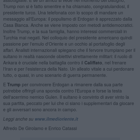
Trump non si è fatto smentire e ha chiamato, congratulandosi, il
presidente turco. Una telefonata con lo scopo di mandare un
messaggio all'Europa: il populismo di Erdogan è apprezzato dalla
Casa Bianca. Anche se viene imposto con metodi antidemocratici.
Inoltre Trump, e la sua famiglia, hanno interessi commerciali in
Turchia mai negati. Nel colloquio del presidente americano quindi
passione per l'emulo d'Oriente e un occhio al portafoglio degli
affari. Analisti internazionali spiegano che il fervore trumpiano per il
sultano in realtà nasconde obiettivi strettamente militari: il ruolo di
Ankara è cruciale nella battaglia contro il
Califfato
, nel frenare
l'Iran e per l'esistenza della Nato. Un alleato vitale a cui perdonare
tutto, o quasi, in uno scenario di guerra permanente.
E
Trump
per convincere Erdogan a rimanere dalla sua parte
potrebbe offrirgli una sponda contro l'Europa e forse la testa
dell'acerrimo nemico Gulen. Il sultano è convinto di aver vinto la
sua partita, peccato per lui che ci siano i supplementari da giocare
e gli avversari sono ancora in campo.
Leggi anche su
www.ilmedioriente.it
Alfredo De Girolamo e Enrico Catassi