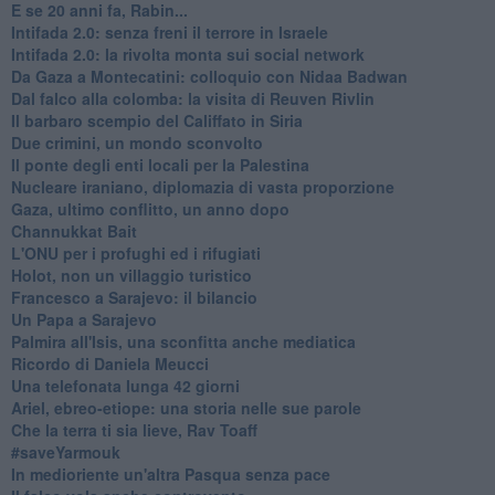
E se 20 anni fa, Rabin...
Intifada 2.0: senza freni il terrore in Israele
Intifada 2.0: la rivolta monta sui social network
Da Gaza a Montecatini: colloquio con Nidaa Badwan
Dal falco alla colomba: la visita di Reuven Rivlin
Il barbaro scempio del Califfato in Siria
Due crimini, un mondo sconvolto
Il ponte degli enti locali per la Palestina
Nucleare iraniano, diplomazia di vasta proporzione
Gaza, ultimo conflitto, un anno dopo
Channukkat Bait
L'ONU per i profughi ed i rifugiati
Holot, non un villaggio turistico
Francesco a Sarajevo: il bilancio
Un Papa a Sarajevo
Palmira all'Isis, una sconfitta anche mediatica
Ricordo di Daniela Meucci
​Una telefonata lunga 42 giorni
​Ariel, ebreo-etiope: una storia nelle sue parole
Che la terra ti sia lieve, Rav Toaff
​#saveYarmouk
​In medioriente un'altra Pasqua senza pace