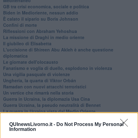
Mediterraneo
GB tra crisi economica, sociale e politica
Biden in Medioriente, nessun addio
È calato il sipario su Boris Johnson
Confini di morte
Riflessioni con Abraham Yehoshua
La missione di Draghi in medio oriente
Il giubileo di Elisabetta
L'uccisione di Shireen Abu Akleh è anche questione
diplomatica
Le giornate dell'olocausto
Fanatismo e voglia di duello, esplodono in violenza
Una vigilia pasquale di violenze
Ungheria, la quarta di Viktor Orbán
Ramadan con nuovi attacchi terroristici
Un vertice che rimarrà nella storia
Guerra in Ucraina, la diplomazia Usa Cina
Guerra Ucraina, la pseudo neutralità di Bennet
La guerra in Ucraina vista dal Medio Oriente
​Il caos libico è un pozzo senza fine
Erdoğan e l'informazione
QUInewsLivorno.it -
Do Not Process My Personal
Crisi Corona, crisi Johnson, problemi post Brexit
Information
Capitol Hill un anno dopo