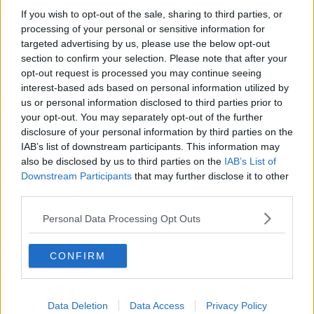
Desmond Tutu "la voce dei senza voce"
If you wish to opt-out of the sale, sharing to third parties, or
Natale da incubo per Boris Johnson
processing of your personal or sensitive information for
La questione Ucraina
targeted advertising by us, please use the below opt-out
Cipro, un ponte dove si mischiano le culture
section to confirm your selection. Please note that after your
Una vigilia di Natale per un nuovo Rais
opt-out request is processed you may continue seeing
La questione israelo-palestinese ignorata dal G20
interest-based ads based on personal information utilized by
Erdogan continua a sfidare l'Occidente
us or personal information disclosed to third parties prior to
Libano, collasso economico e guerra civile
your opt-out. You may separately opt-out of the further
Johnson, da Trump a Biden alla Brexit
disclosure of your personal information by third parties on the
L'AUKUS e il Quad
IAB’s list of downstream participants. This information may
Biden, primo presidente USA non in guerra
also be disclosed by us to third parties on the
IAB’s List of
Papa Bergoglio vedrà Viktor Orbán
Bennet, un giorno in attesa di Biden
Downstream Participants
that may further disclose it to other
Il ritorno dei talebani
third parties.
​La lenta agonia del Libano
Sudafrica, è allarme alimentare
Personal Data Processing Opt Outs
Usa di nuovo al centro della geopolitica internazionale
L’appuntamento di Israele con il cambiamento
CONFIRM
La farsa delle elezioni in Siria
In Medioriente non ci sono favole, solo realtà
Biden chiama ma Netanyahu non risponde
Niente di nuovo in Medioriente
Data Deletion
Data Access
Privacy Policy