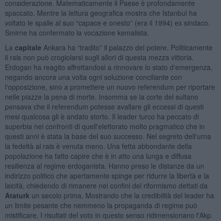
considerazione. Matematicamente il Paese è profondamente
spaccato. Mentre la lettura geografica mostra che Istanbul ha
voltato le spalle al suo “capace e onesto” (era il 1994) ex sindaco.
Smirne ha confermato la vocazione kemalista.
La
capitale
Ankara ha “tradito” il palazzo del potere. Politicamente
il rais non può crogiolarsi sugli allori di questa mezza vittoria.
Erdogan ha reagito affrettandosi a rinnovare lo stato d'emergenza,
negando ancora una volta ogni soluzione conciliante con
l'opposizione, sino a promettere un nuovo referendum per riportare
nelle piazze la pena di morte. Insomma se la corte del sultano
pensava che il referendum potesse avallare gli eccessi di questi
mesi qualcosa gli è andato storto. Il leader turco ha peccato di
superbia nei confronti di quell'elettorato molto pragmatico che in
questi anni è stata la base del suo successo. Nel segreto dell'urna
la fedeltà al rais è venuta meno. Una fetta abbondante della
popolazione ha fatto capire che è in atto una lunga e diffusa
resilienza al regime erdoganista. Hanno preso le distanze da un
indirizzo politico che apertamente spinge per ridurre la libertà e la
laicità, chiedendo di rimanere nei confini del riformismo dettati da
Ataturk
un secolo prima. Mostrando che la credibilità del leader ha
un limite pesante che nemmeno la propaganda di regime può
mistificare. I risultati del voto in questo senso ridimensionano l'Akp