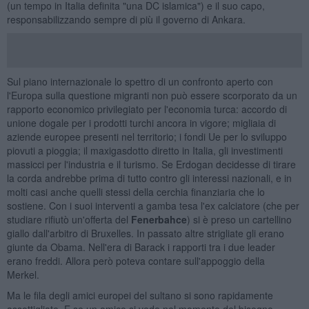
(un tempo in Italia definita "una DC islamica") e il suo capo,
responsabilizzando sempre di più il governo di Ankara.
Sul piano internazionale lo spettro di un confronto aperto con
l'Europa sulla questione migranti non può essere scorporato da un
rapporto economico privilegiato per l'economia turca: accordo di
unione dogale per i prodotti turchi ancora in vigore; migliaia di
aziende europee presenti nel territorio; i fondi Ue per lo sviluppo
piovuti a pioggia; il maxigasdotto diretto in Italia, gli investimenti
massicci per l'industria e il turismo. Se Erdogan decidesse di tirare
la corda andrebbe prima di tutto contro gli interessi nazionali, e in
molti casi anche quelli stessi della cerchia finanziaria che lo
sostiene. Con i suoi interventi a gamba tesa l'ex calciatore (che per
studiare rifiutò un'offerta del
Fenerbahce
) si è preso un cartellino
giallo dall'arbitro di Bruxelles. In passato altre strigliate gli erano
giunte da Obama. Nell'era di Barack i rapporti tra i due leader
erano freddi. Allora però poteva contare sull'appoggio della
Merkel.
Ma le fila degli amici europei del sultano si sono rapidamente
assottigliate. E se un amico si vede nel momento del bisogno,