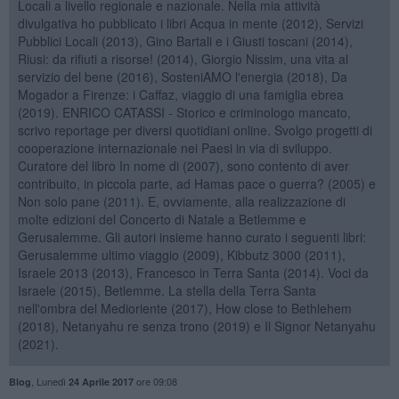
Locali a livello regionale e nazionale. Nella mia attività
divulgativa ho pubblicato i libri Acqua in mente (2012), Servizi
Pubblici Locali (2013), Gino Bartali e i Giusti toscani (2014),
Riusi: da rifiuti a risorse! (2014), Giorgio Nissim, una vita al
servizio del bene (2016), SosteniAMO l'energia (2018), Da
Mogador a Firenze: i Caffaz, viaggio di una famiglia ebrea
(2019). ENRICO CATASSI - Storico e criminologo mancato,
scrivo reportage per diversi quotidiani online. Svolgo progetti di
cooperazione internazionale nei Paesi in via di sviluppo.
Curatore del libro In nome di (2007), sono contento di aver
contribuito, in piccola parte, ad Hamas pace o guerra? (2005) e
Non solo pane (2011). E, ovviamente, alla realizzazione di
molte edizioni del Concerto di Natale a Betlemme e
Gerusalemme. Gli autori insieme hanno curato i seguenti libri:
Gerusalemme ultimo viaggio (2009), Kibbutz 3000 (2011),
Israele 2013 (2013), Francesco in Terra Santa (2014). Voci da
Israele (2015), Betlemme. La stella della Terra Santa
nell'ombra del Medioriente (2017), How close to Bethlehem
(2018), Netanyahu re senza trono (2019) e Il Signor Netanyahu
(2021).
,
Lunedì
ore 09:08
Blog
24 Aprile 2017