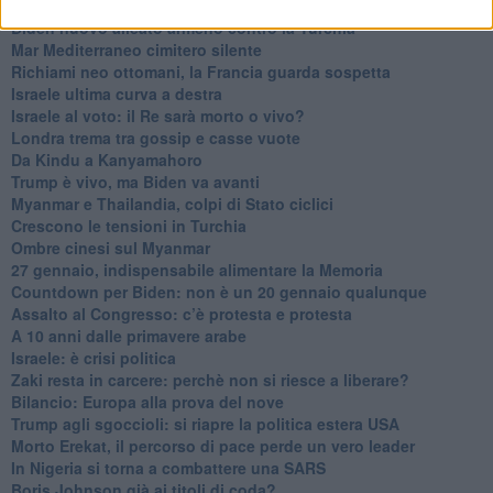
La forza di Boris Johnson
Biden nuovo alleato armeno contro la Turchia
Mar Mediterraneo cimitero silente
Richiami neo ottomani, la Francia guarda sospetta
Israele ultima curva a destra
Israele al voto: il Re sarà morto o vivo?
Londra trema tra gossip e casse vuote
Da Kindu a Kanyamahoro
Trump è vivo, ma Biden va avanti
Myanmar e Thailandia, colpi di Stato ciclici
Crescono le tensioni in Turchia
Ombre cinesi sul Myanmar
27 gennaio, indispensabile alimentare la Memoria
Countdown per Biden: non è un 20 gennaio qualunque
Assalto al Congresso: c’è protesta e protesta
A 10 anni dalle primavere arabe
Israele: è crisi politica
Zaki resta in carcere: perchè non si riesce a liberare?
Bilancio: Europa alla prova del nove
Trump agli sgoccioli: si riapre la politica estera USA
Morto Erekat, il percorso di pace perde un vero leader
In Nigeria si torna a combattere una SARS
Boris Johnson già ai titoli di coda?