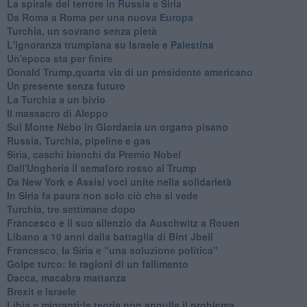
La spirale del terrore in Russia e Siria
Da Roma a Roma per una nuova Europa
Turchia, un sovrano senza pietà
L'ignoranza trumpiana su Israele e Palestina
Un'epoca sta per finire
Donald Trump,quarta via di un presidente americano
Un presente senza futuro
La Turchia a un bivio
Il massacro di Aleppo
Sul Monte Nebo in Giordania un organo pisano
Russia, Turchia, pipeline e gas
Siria, caschi bianchi da Premio Nobel
Dall'Ungheria il semaforo rosso ai Trump
Da New York e Assisi voci unite nella solidarietà
In Siria fa paura non solo ciò che si vede
Turchia, tre settimane dopo
Francesco e il suo silenzio da Auschwitz a Rouen
Libano a 10 anni dalla battaglia di Bint Jbeil
Francesco, la Siria e "una soluzione politica"
Golpe turco: le ragioni di un fallimento
Dacca, macabra mattanza
Brexit e Israele
Libia e migranti:la teoria non annulla il problema