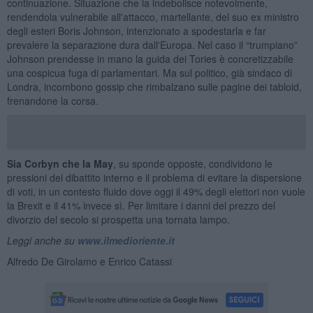
continuazione. Situazione che la indebolisce notevolmente,
rendendola vulnerabile all'attacco, martellante, del suo ex ministro
degli esteri Boris Johnson, intenzionato a spodestarla e far
prevalere la separazione dura dall'Europa. Nel caso il “trumpiano”
Johnson prendesse in mano la guida dei Tories è concretizzabile
una cospicua fuga di parlamentari. Ma sul politico, già sindaco di
Londra, incombono gossip che rimbalzano sulle pagine dei tabloid,
frenandone la corsa.
Sia Corbyn che la May
, su sponde opposte, condividono le
pressioni del dibattito interno e il problema di evitare la dispersione
di voti, in un contesto fluido dove oggi il 49% degli elettori non vuole
la Brexit e il 41% invece sì. Per limitare i danni del prezzo del
divorzio del secolo si prospetta una tornata lampo.
Leggi anche su
www.ilmedioriente.it
Alfredo De Girolamo e Enrico Catassi