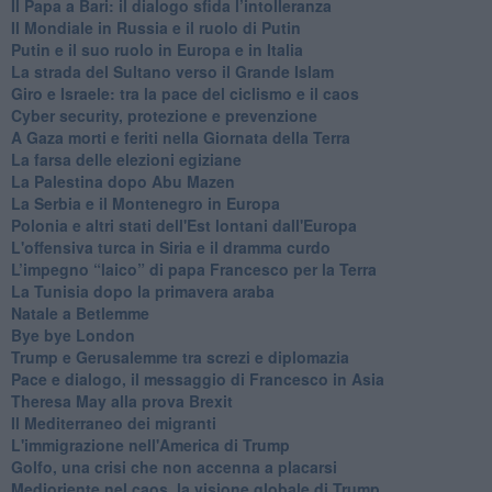
Il Papa a Bari: il dialogo sfida l’intolleranza
Il Mondiale in Russia e il ruolo di Putin
Putin e il suo ruolo in Europa e in Italia
La strada del Sultano verso il Grande Islam
Giro e Israele: tra la pace del ciclismo e il caos
Cyber security, protezione e prevenzione
A Gaza morti e feriti nella Giornata della Terra
La farsa delle elezioni egiziane
La Palestina dopo Abu Mazen
La Serbia e il Montenegro in Europa
Polonia e altri stati dell'Est lontani dall'Europa
L'offensiva turca in Siria e il dramma curdo
L’impegno “laico” di papa Francesco per la Terra
La Tunisia dopo la primavera araba
Natale a Betlemme
Bye bye London
Trump e Gerusalemme tra screzi e diplomazia
Pace e dialogo, il messaggio di Francesco in Asia
Theresa May alla prova Brexit
Il Mediterraneo dei migranti
L'immigrazione nell'America di Trump
Golfo, una crisi che non accenna a placarsi
Medioriente nel caos, la visione globale di Trump