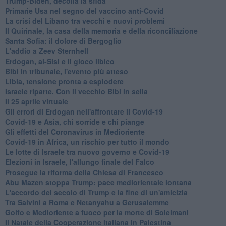
Trump-Biden, decolla la sfida
Primarie Usa nel segno del vaccino anti-Covid
La crisi del Libano tra vecchi e nuovi problemi
Il Quirinale, la casa della memoria e della riconciliazione
Santa Sofia: il dolore di Bergoglio
L'addio a ​Zeev Sternhell
Erdogan, al-Sisi e il gioco libico
Bibi in tribunale, l'evento più atteso
Libia, tensione pronta a esplodere
Israele riparte. Con il vecchio Bibi in sella
Il 25 aprile virtuale
Gli errori di Erdogan nell'affrontare il Covid-19
Covid-19 e Asia, chi sorride e chi piange
Gli effetti del Coronavirus in Medioriente
Covid-19 in Africa, un rischio per tutto il mondo
Le lotte di Israele tra nuovo governo e Covid-19
Elezioni in Israele, l'allungo finale del Falco
Prosegue la riforma della Chiesa di Francesco
Abu Mazen stoppa Trump: pace mediorientale lontana
L'accordo del secolo di Trump e la fine di un'amicizia
Tra Salvini a Roma e Netanyahu a Gerusalemme
Golfo e Medioriente a fuoco per la morte di Soleimani
Il Natale della Cooperazione italiana in Palestina