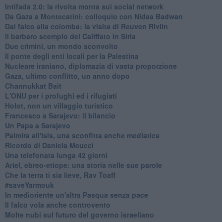
Intifada 2.0: la rivolta monta sui social network
Da Gaza a Montecatini: colloquio con Nidaa Badwan
Dal falco alla colomba: la visita di Reuven Rivlin
Il barbaro scempio del Califfato in Siria
Due crimini, un mondo sconvolto
Il ponte degli enti locali per la Palestina
Nucleare iraniano, diplomazia di vasta proporzione
Gaza, ultimo conflitto, un anno dopo
Channukkat Bait
L'ONU per i profughi ed i rifugiati
Holot, non un villaggio turistico
Francesco a Sarajevo: il bilancio
Un Papa a Sarajevo
Palmira all'Isis, una sconfitta anche mediatica
Ricordo di Daniela Meucci
​Una telefonata lunga 42 giorni
​Ariel, ebreo-etiope: una storia nelle sue parole
Che la terra ti sia lieve, Rav Toaff
​#saveYarmouk
​In medioriente un'altra Pasqua senza pace
​Il falco vola anche controvento
Molte nubi sul futuro del governo israeliano