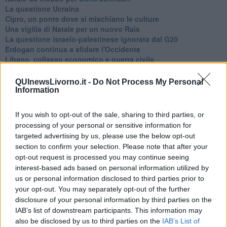
La questione Ucraina
Cipro, un ponte dove si mischiano le culture
Una vigilia di Natale per un nuovo Rais
La questione israelo-palestinese ignorata dal G20
Erdogan continua a sfidare l'Occidente
Libano, collasso economico e guerra civile
Johnson, da Trump a Biden alla Brexit
L'AUKUS e il Quad
QUInewsLivorno.it -
Do Not Process My Personal
Biden, primo presidente USA non in guerra
Information
Papa Bergoglio vedrà Viktor Orbán
Bennet, un giorno in attesa di Biden
If you wish to opt-out of the sale, sharing to third parties, or
Il ritorno dei talebani
processing of your personal or sensitive information for
​La lenta agonia del Libano
targeted advertising by us, please use the below opt-out
Sudafrica, è allarme alimentare
section to confirm your selection. Please note that after your
Usa di nuovo al centro della geopolitica internazionale
opt-out request is processed you may continue seeing
L’appuntamento di Israele con il cambiamento
interest-based ads based on personal information utilized by
La farsa delle elezioni in Siria
us or personal information disclosed to third parties prior to
In Medioriente non ci sono favole, solo realtà
your opt-out. You may separately opt-out of the further
Biden chiama ma Netanyahu non risponde
disclosure of your personal information by third parties on the
Niente di nuovo in Medioriente
La forza di Boris Johnson
IAB’s list of downstream participants. This information may
Biden nuovo alleato armeno contro la Turchia
also be disclosed by us to third parties on the
IAB’s List of