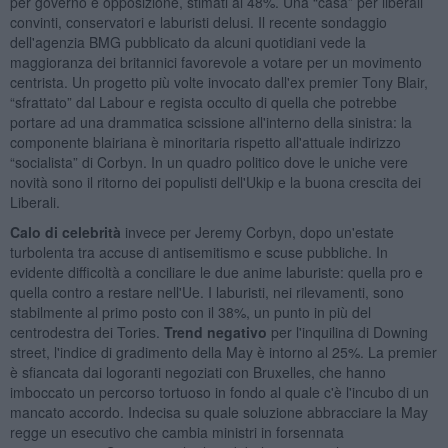
per governo e opposizione, stimati al 48%. Una “casa” per liberali
convinti, conservatori e laburisti delusi. Il recente sondaggio
dell'agenzia BMG pubblicato da alcuni quotidiani vede la
maggioranza dei britannici favorevole a votare per un movimento
centrista. Un progetto più volte invocato dall'ex premier Tony Blair,
“sfrattato” dal Labour e regista occulto di quella che potrebbe
portare ad una drammatica scissione all'interno della sinistra: la
componente blairiana è minoritaria rispetto all'attuale indirizzo
“socialista” di Corbyn. In un quadro politico dove le uniche vere
novità sono il ritorno dei populisti dell'Ukip e la buona crescita dei
Liberali.
Calo di celebrità
invece per Jeremy Corbyn, dopo un'estate
turbolenta tra accuse di antisemitismo e scuse pubbliche. In
evidente difficoltà a conciliare le due anime laburiste: quella pro e
quella contro a restare nell'Ue. I laburisti, nei rilevamenti, sono
stabilmente al primo posto con il 38%, un punto in più del
centrodestra dei Tories.
Trend negativo
per l'inquilina di Downing
street, l'indice di gradimento della May è intorno al 25%. La premier
è sfiancata dai logoranti negoziati con Bruxelles, che hanno
imboccato un percorso tortuoso in fondo al quale c'è l'incubo di un
mancato accordo. Indecisa su quale soluzione abbracciare la May
regge un esecutivo che cambia ministri in forsennata