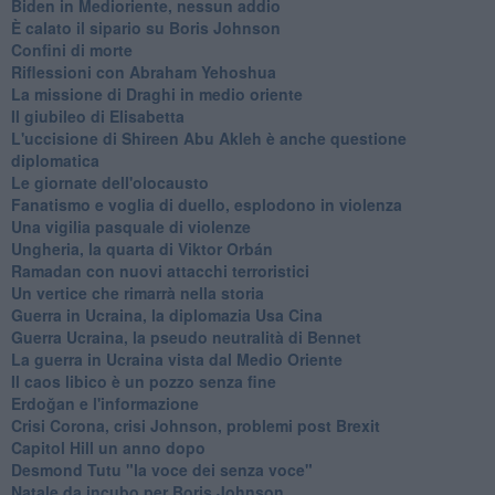
Biden in Medioriente, nessun addio
È calato il sipario su Boris Johnson
Confini di morte
Riflessioni con Abraham Yehoshua
La missione di Draghi in medio oriente
Il giubileo di Elisabetta
L'uccisione di Shireen Abu Akleh è anche questione
diplomatica
Le giornate dell'olocausto
Fanatismo e voglia di duello, esplodono in violenza
Una vigilia pasquale di violenze
Ungheria, la quarta di Viktor Orbán
Ramadan con nuovi attacchi terroristici
Un vertice che rimarrà nella storia
Guerra in Ucraina, la diplomazia Usa Cina
Guerra Ucraina, la pseudo neutralità di Bennet
La guerra in Ucraina vista dal Medio Oriente
​Il caos libico è un pozzo senza fine
Erdoğan e l'informazione
Crisi Corona, crisi Johnson, problemi post Brexit
Capitol Hill un anno dopo
Desmond Tutu "la voce dei senza voce"
Natale da incubo per Boris Johnson