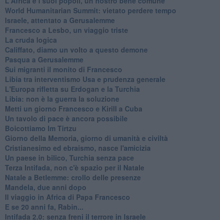
L'Africa e i suoi popoli, un nostro bene comune
World Humanitarian Summit: vietato perdere tempo
Israele, attentato a Gerusalemme
Francesco a Lesbo, un viaggio triste
La cruda logica
Califfato, diamo un volto a questo demone
Pasqua a Gerusalemme
Sui migranti il monito di Francesco
Libia tra interventismo Usa e prudenza generale
L'Europa rifletta su Erdogan e la Turchia
Libia: non è la guerra la soluzione
Metti un giorno Francesco e Kirill a Cuba
Un tavolo di pace è ancora possibile
Boicottiamo Im Tirtzu
Giorno della Memoria, giorno di umanità e civiltà
Cristianesimo ed ebraismo, nasce l'amicizia
Un paese in bilico, Turchia senza pace
Terza Intifada, non c'è spazio per il Natale
Natale a Betlemme: crollo delle presenze
Mandela, due anni dopo
Il viaggio in Africa di Papa Francesco
E se 20 anni fa, Rabin...
Intifada 2.0: senza freni il terrore in Israele