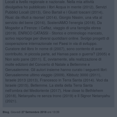
Locali a livello regionale e nazionale. Nella mia attività
divulgativa ho pubblicato i libri Acqua in mente (2012), Servizi
Pubblici Locali (2013), Gino Bartali e i Giusti toscani (2014),
Riusi: da rifiuti a risorse! (2014), Giorgio Nissim, una vita al
servizio del bene (2016), SosteniAMO l'energia (2018), Da
Mogador a Firenze: i Caffaz, viaggio di una famiglia ebrea
(2019). ENRICO CATASSI - Storico e criminologo mancato,
scrivo reportage per diversi quotidiani online. Svolgo progetti di
cooperazione internazionale nei Paesi in via di sviluppo.
Curatore del libro In nome di (2007), sono contento di aver
contribuito, in piccola parte, ad Hamas pace o guerra? (2005) e
Non solo pane (2011). E, ovviamente, alla realizzazione di
molte edizioni del Concerto di Natale a Betlemme e
Gerusalemme. Gli autori insieme hanno curato i seguenti libri:
Gerusalemme ultimo viaggio (2009), Kibbutz 3000 (2011),
Israele 2013 (2013), Francesco in Terra Santa (2014). Voci da
Israele (2015), Betlemme. La stella della Terra Santa
nell'ombra del Medioriente (2017), How close to Bethlehem
(2018), Netanyahu re senza trono (2019) e Il Signor Netanyahu
(2021).
,
Giovedì
ore 13:39
Blog
27 Settembre 2018