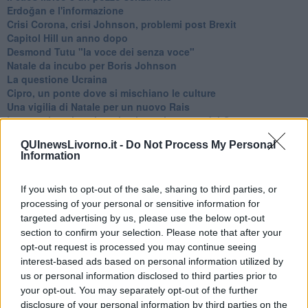
Erdoğan e l'informazione
Crisi Corona, crisi Johnson, problemi post Brexit
Capitol Hill un anno dopo
Desmond Tutu "la voce dei senza voce"
Natale da incubo per Boris Johnson
La questione Ucraina
Cipro, un ponte dove si mischiano le culture
Una vigilia di Natale per un nuovo Rais
La questione israelo-palestinese ignorata dal G20
Erdogan continua a sfidare l'Occidente
QUInewsLivorno.it -
Do Not Process My Personal
Libano, collasso economico e guerra civile
Information
Johnson, da Trump a Biden alla Brexit
L'AUKUS e il Quad
Biden, primo presidente USA non in guerra
If you wish to opt-out of the sale, sharing to third parties, or
Papa Bergoglio vedrà Viktor Orbán
processing of your personal or sensitive information for
Bennet, un giorno in attesa di Biden
targeted advertising by us, please use the below opt-out
Il ritorno dei talebani
section to confirm your selection. Please note that after your
​La lenta agonia del Libano
opt-out request is processed you may continue seeing
Sudafrica, è allarme alimentare
interest-based ads based on personal information utilized by
Usa di nuovo al centro della geopolitica internazionale
us or personal information disclosed to third parties prior to
L’appuntamento di Israele con il cambiamento
your opt-out. You may separately opt-out of the further
La farsa delle elezioni in Siria
disclosure of your personal information by third parties on the