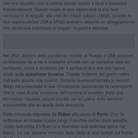
non era causale, non si voleva lasciar spazio a facili e pericolosi
fraintendimenti. Questo modo di fare diplomazia si era reso
necessario in seguito alla crisi dei missili cubani (1962), quando le
due superpotenze USA e URSS avevano assunto un atteggiamento
che sembrava indirizzato al peggio: la guerra atomica.
Nel 2021 dell’era della pandemia i leader di Russia e USA possono
confrontarsi vis a vis in modalità virtuale con un semplice click del
computer, come è accaduto per il vertice di due ore che hanno
avuto sulla
questione Ucraina
. Dossier bollente dei giorni nostri
dall’esito quanto mai incerto. Durante la videochiamata in remoto
Biden ha presentato le sue rimostranze, avvertendo la controparte
che in caso di una invasione dell’Ucraina ci sarebbe stata una
immediata risposta, proporzionata sia sul piano delle sanzioni
economiche che su quello della sicurezza.
Dalla minaccia espressa da
Biden
alla paura di
Putin
. Che da
settimane ammassa truppe lungo il confine dell’ex stato satellite,
uscito dall’orbita d’influenza e diventato una dolorosa spina nel
fianco. Lo zar, appena rientrato dalla visita ai suoi soldati sul fronte