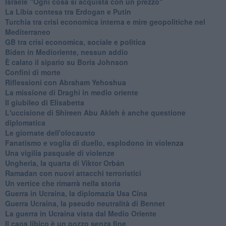
Israele "Ogni cosa si acquista con un prezzo"
La Libia contesa tra Erdogan e Putin
Turchia tra crisi economica interna e mire geopolitiche nel
Mediterraneo
GB tra crisi economica, sociale e politica
Biden in Medioriente, nessun addio
È calato il sipario su Boris Johnson
Confini di morte
Riflessioni con Abraham Yehoshua
La missione di Draghi in medio oriente
Il giubileo di Elisabetta
L'uccisione di Shireen Abu Akleh è anche questione
diplomatica
Le giornate dell'olocausto
Fanatismo e voglia di duello, esplodono in violenza
Una vigilia pasquale di violenze
Ungheria, la quarta di Viktor Orbán
Ramadan con nuovi attacchi terroristici
Un vertice che rimarrà nella storia
Guerra in Ucraina, la diplomazia Usa Cina
Guerra Ucraina, la pseudo neutralità di Bennet
La guerra in Ucraina vista dal Medio Oriente
​Il caos libico è un pozzo senza fine