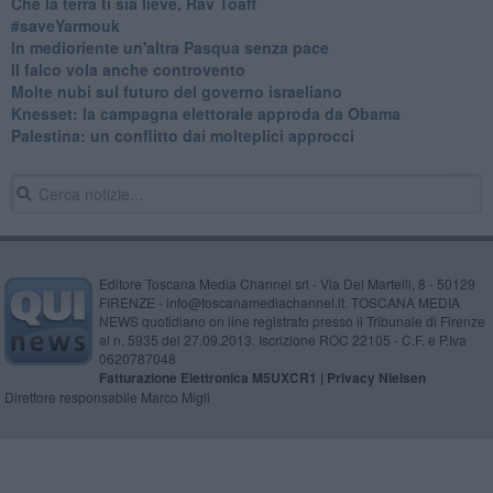
Che la terra ti sia lieve, Rav Toaff
​#saveYarmouk
​In medioriente un'altra Pasqua senza pace
​Il falco vola anche controvento
Molte nubi sul futuro del governo israeliano
Knesset: la campagna elettorale approda da Obama
Palestina: un conflitto dai molteplici approcci
Editore Toscana Media Channel srl - Via Dei Martelli, 8 - 50129
FIRENZE - info@toscanamediachannel.it. TOSCANA MEDIA
NEWS quotidiano on line registrato presso il Tribunale di Firenze
al n. 5935 del 27.09.2013. Iscrizione ROC 22105 - C.F. e P.Iva
0620787048
Fatturazione Elettronica M5UXCR1 |
Privacy Nielsen
Direttore responsabile Marco Migli
Powered by
Aperion.it