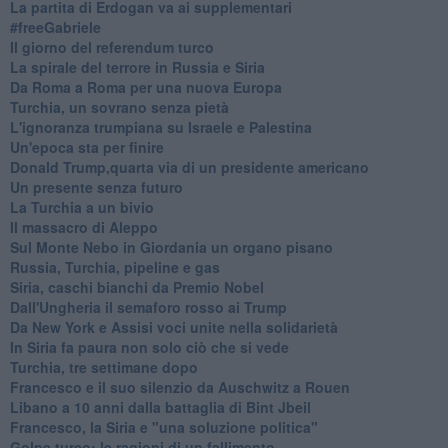
La partita di Erdogan va ai supplementari
#freeGabriele
Il giorno del referendum turco
La spirale del terrore in Russia e Siria
Da Roma a Roma per una nuova Europa
Turchia, un sovrano senza pietà
L'ignoranza trumpiana su Israele e Palestina
Un'epoca sta per finire
Donald Trump,quarta via di un presidente americano
Un presente senza futuro
La Turchia a un bivio
Il massacro di Aleppo
Sul Monte Nebo in Giordania un organo pisano
Russia, Turchia, pipeline e gas
Siria, caschi bianchi da Premio Nobel
Dall'Ungheria il semaforo rosso ai Trump
Da New York e Assisi voci unite nella solidarietà
In Siria fa paura non solo ciò che si vede
Turchia, tre settimane dopo
Francesco e il suo silenzio da Auschwitz a Rouen
Libano a 10 anni dalla battaglia di Bint Jbeil
Francesco, la Siria e "una soluzione politica"
Golpe turco: le ragioni di un fallimento