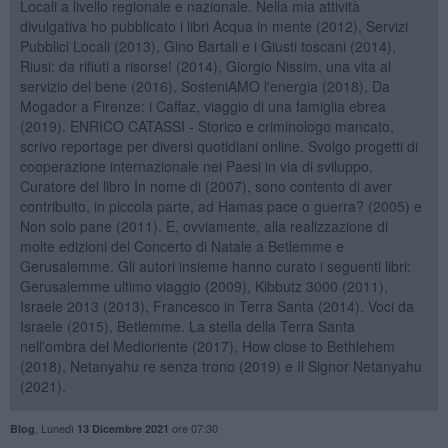
Locali a livello regionale e nazionale. Nella mia attività
divulgativa ho pubblicato i libri Acqua in mente (2012), Servizi
Pubblici Locali (2013), Gino Bartali e i Giusti toscani (2014),
Riusi: da rifiuti a risorse! (2014), Giorgio Nissim, una vita al
servizio del bene (2016), SosteniAMO l'energia (2018), Da
Mogador a Firenze: i Caffaz, viaggio di una famiglia ebrea
(2019). ENRICO CATASSI - Storico e criminologo mancato,
scrivo reportage per diversi quotidiani online. Svolgo progetti di
cooperazione internazionale nei Paesi in via di sviluppo.
Curatore del libro In nome di (2007), sono contento di aver
contribuito, in piccola parte, ad Hamas pace o guerra? (2005) e
Non solo pane (2011). E, ovviamente, alla realizzazione di
molte edizioni del Concerto di Natale a Betlemme e
Gerusalemme. Gli autori insieme hanno curato i seguenti libri:
Gerusalemme ultimo viaggio (2009), Kibbutz 3000 (2011),
Israele 2013 (2013), Francesco in Terra Santa (2014). Voci da
Israele (2015), Betlemme. La stella della Terra Santa
nell'ombra del Medioriente (2017), How close to Bethlehem
(2018), Netanyahu re senza trono (2019) e Il Signor Netanyahu
(2021).
,
Lunedì
ore 07:30
Blog
13 Dicembre 2021