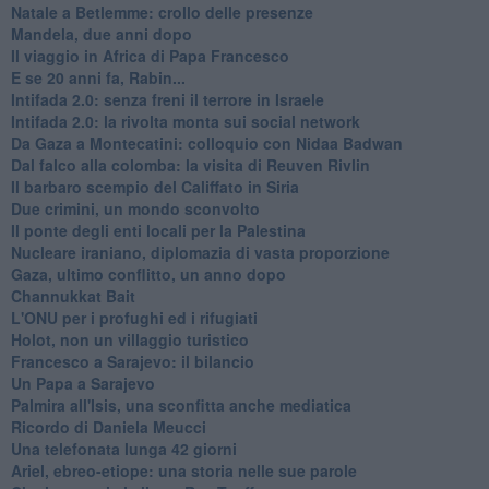
Natale a Betlemme: crollo delle presenze
Mandela, due anni dopo
Il viaggio in Africa di Papa Francesco
E se 20 anni fa, Rabin...
Intifada 2.0: senza freni il terrore in Israele
Intifada 2.0: la rivolta monta sui social network
Da Gaza a Montecatini: colloquio con Nidaa Badwan
Dal falco alla colomba: la visita di Reuven Rivlin
Il barbaro scempio del Califfato in Siria
Due crimini, un mondo sconvolto
Il ponte degli enti locali per la Palestina
Nucleare iraniano, diplomazia di vasta proporzione
Gaza, ultimo conflitto, un anno dopo
Channukkat Bait
L'ONU per i profughi ed i rifugiati
Holot, non un villaggio turistico
Francesco a Sarajevo: il bilancio
Un Papa a Sarajevo
Palmira all'Isis, una sconfitta anche mediatica
Ricordo di Daniela Meucci
​Una telefonata lunga 42 giorni
​Ariel, ebreo-etiope: una storia nelle sue parole