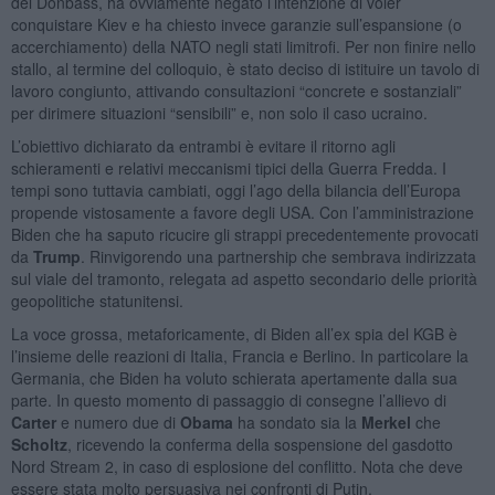
del Donbass, ha ovviamente negato l’intenzione di voler
conquistare Kiev e ha chiesto invece garanzie sull’espansione (o
accerchiamento) della NATO negli stati limitrofi. Per non finire nello
stallo, al termine del colloquio, è stato deciso di istituire un tavolo di
lavoro congiunto, attivando consultazioni “concrete e sostanziali”
per dirimere situazioni “sensibili” e, non solo il caso ucraino.
L’obiettivo dichiarato da entrambi è evitare il ritorno agli
schieramenti e relativi meccanismi tipici della Guerra Fredda. I
tempi sono tuttavia cambiati, oggi l’ago della bilancia dell’Europa
propende vistosamente a favore degli USA. Con l’amministrazione
Biden che ha saputo ricucire gli strappi precedentemente provocati
da
Trump
. Rinvigorendo una partnership che sembrava indirizzata
sul viale del tramonto, relegata ad aspetto secondario delle priorità
geopolitiche statunitensi.
La voce grossa, metaforicamente, di Biden all’ex spia del KGB è
l’insieme delle reazioni di Italia, Francia e Berlino. In particolare la
Germania, che Biden ha voluto schierata apertamente dalla sua
parte. In questo momento di passaggio di consegne l’allievo di
Carter
e numero due di
Obama
ha sondato sia la
Merkel
che
Scholtz
, ricevendo la conferma della sospensione del gasdotto
Nord Stream 2, in caso di esplosione del conflitto. Nota che deve
essere stata molto persuasiva nei confronti di Putin.