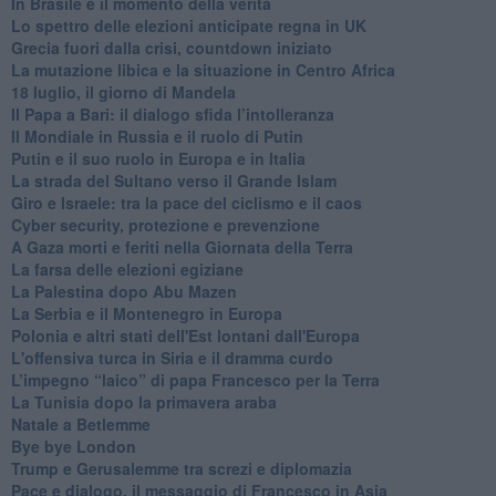
In Brasile è il momento della verità
Lo spettro delle elezioni anticipate regna in UK
Grecia fuori dalla crisi, countdown iniziato
La mutazione libica e la situazione in Centro Africa
18 luglio, il giorno di Mandela
Il Papa a Bari: il dialogo sfida l’intolleranza
Il Mondiale in Russia e il ruolo di Putin
Putin e il suo ruolo in Europa e in Italia
La strada del Sultano verso il Grande Islam
Giro e Israele: tra la pace del ciclismo e il caos
Cyber security, protezione e prevenzione
A Gaza morti e feriti nella Giornata della Terra
La farsa delle elezioni egiziane
La Palestina dopo Abu Mazen
La Serbia e il Montenegro in Europa
Polonia e altri stati dell'Est lontani dall'Europa
L'offensiva turca in Siria e il dramma curdo
L’impegno “laico” di papa Francesco per la Terra
La Tunisia dopo la primavera araba
Natale a Betlemme
Bye bye London
Trump e Gerusalemme tra screzi e diplomazia
Pace e dialogo, il messaggio di Francesco in Asia