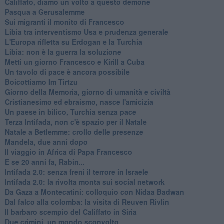
Califfato, diamo un volto a questo demone
Pasqua a Gerusalemme
Sui migranti il monito di Francesco
Libia tra interventismo Usa e prudenza generale
L'Europa rifletta su Erdogan e la Turchia
Libia: non è la guerra la soluzione
Metti un giorno Francesco e Kirill a Cuba
Un tavolo di pace è ancora possibile
Boicottiamo Im Tirtzu
Giorno della Memoria, giorno di umanità e civiltà
Cristianesimo ed ebraismo, nasce l'amicizia
Un paese in bilico, Turchia senza pace
Terza Intifada, non c'è spazio per il Natale
Natale a Betlemme: crollo delle presenze
Mandela, due anni dopo
Il viaggio in Africa di Papa Francesco
E se 20 anni fa, Rabin...
Intifada 2.0: senza freni il terrore in Israele
Intifada 2.0: la rivolta monta sui social network
Da Gaza a Montecatini: colloquio con Nidaa Badwan
Dal falco alla colomba: la visita di Reuven Rivlin
Il barbaro scempio del Califfato in Siria
Due crimini, un mondo sconvolto