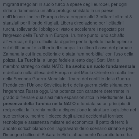
migranti irregolari in suolo turco a spese degli europei, per ogni
siriano riammesso un altro profugo smistato in un paese
dell'Unione. Inoltre l'Europa dovrà erogare altri 3 miliardi oltre ai 3
stanziati per il fondo rifugiati. Libera circolazione per i cittadini
turchi, sollevando l'obbligo di visto e accelerare i negoziati per
l'ingresso della Turchia in Europa. L'ultimo punto, uno schiaffo
all'Europa, è il più difficile da digerire per le ripetute inadempienze
sui diritti umani e la libertà di stampa. In ultimo il caso del giornale
Zamana la cui linea editoriale è stata “ammorbidita” con l'uso della
polizia.
La Turchia
, a lungo fedele alleato degli Stati Uniti e
membro strategico della NATO,
ha svolto un ruolo fondamentale
e delicato nella difesa dell'Europa e del Medio Oriente sin dalla fine
della Seconda Guerra Mondiale. Teatro del conflitto della Guerra
Fredda con l'Unione Sovietica ieri e della guerra civile siriana con
l'ingerenza Russa oggi. Una potenza con carattere deterrente in
grado di frenare qualsiasi mira espansionistica in Medioriente.
La
presenza della Turchia nella NATO
è fondata su un principio di
reciprocità: la Turchia mette a disposizione le strutture logistiche nel
suo territorio, mentre il blocco degli alleati occidentali fornisce
tecnologie e assistenza militare ed economica. Il patto di ferro è
andato scricchiolando con l'aggravarsi dello scenario siriano e per
l'impegno bellico di Ankara in Siria: attualmente l'esercito turco ha