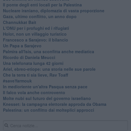
Il ponte degli enti locali per la Palestina
Nucleare iraniano, diplomazia di vasta proporzione
Gaza, ultimo conflitto, un anno dopo
Channukkat Bait
L'ONU per i profughi ed i rifugiati
Holot, non un villaggio turistico
Francesco a Sarajevo: il bilancio
Un Papa a Sarajevo
Palmira all'Isis, una sconfitta anche mediatica
Ricordo di Daniela Meucci
​Una telefonata lunga 42 giorni
​Ariel, ebreo-etiope: una storia nelle sue parole
Che la terra ti sia lieve, Rav Toaff
​#saveYarmouk
​In medioriente un'altra Pasqua senza pace
​Il falco vola anche controvento
Molte nubi sul futuro del governo israeliano
Knesset: la campagna elettorale approda da Obama
Palestina: un conflitto dai molteplici approcci