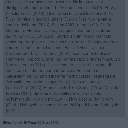
Locali a livello regionale e nazionale. Nella mia attività
divulgativa ho pubblicato i libri Acqua in mente (2012), Servizi
Pubblici Locali (2013), Gino Bartali e i Giusti toscani (2014),
Riusi: da rifiuti a risorse! (2014), Giorgio Nissim, una vita al
servizio del bene (2016), SosteniAMO l'energia (2018), Da
Mogador a Firenze: i Caffaz, viaggio di una famiglia ebrea
(2019). ENRICO CATASSI - Storico e criminologo mancato,
scrivo reportage per diversi quotidiani online. Svolgo progetti di
cooperazione internazionale nei Paesi in via di sviluppo.
Curatore del libro In nome di (2007), sono contento di aver
contribuito, in piccola parte, ad Hamas pace o guerra? (2005) e
Non solo pane (2011). E, ovviamente, alla realizzazione di
molte edizioni del Concerto di Natale a Betlemme e
Gerusalemme. Gli autori insieme hanno curato i seguenti libri:
Gerusalemme ultimo viaggio (2009), Kibbutz 3000 (2011),
Israele 2013 (2013), Francesco in Terra Santa (2014). Voci da
Israele (2015), Betlemme. La stella della Terra Santa
nell'ombra del Medioriente (2017), How close to Bethlehem
(2018), Netanyahu re senza trono (2019) e Il Signor Netanyahu
(2021).
,
Giovedì
ore 07:00
Blog
10 Marzo 2016