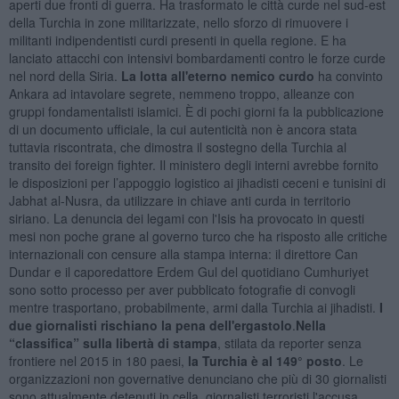
aperti due fronti di guerra. Ha trasformato le città curde nel sud-est
della Turchia in zone militarizzate, nello sforzo di rimuovere i
militanti indipendentisti curdi presenti in quella regione. E ha
lanciato attacchi con intensivi bombardamenti contro le forze curde
nel nord della Siria.
La lotta all'eterno nemico curdo
ha convinto
Ankara ad intavolare segrete, nemmeno troppo, alleanze con
gruppi fondamentalisti islamici. È di pochi giorni fa la pubblicazione
di un documento ufficiale, la cui autenticità non è ancora stata
tuttavia riscontrata, che dimostra il sostegno della Turchia al
transito dei foreign fighter. Il ministero degli interni avrebbe fornito
le disposizioni per l’appoggio logistico ai jihadisti ceceni e tunisini di
Jabhat al-Nusra, da utilizzare in chiave anti curda in territorio
siriano. La denuncia dei legami con l'Isis ha provocato in questi
mesi non poche grane al governo turco che ha risposto alle critiche
internazionali con censure alla stampa interna: il direttore Can
Dundar e il caporedattore Erdem Gul del quotidiano Cumhuriyet
sono sotto processo per aver pubblicato fotografie di convogli
mentre trasportano, probabilmente, armi dalla Turchia ai jihadisti.
I
due giornalisti rischiano la pena dell'ergastolo
.
Nella
“classifica” sulla libertà di stampa
, stilata da reporter senza
frontiere nel 2015 in 180 paesi,
la Turchia è al 149° posto
. Le
organizzazioni non governative denunciano che più di 30 giornalisti
sono attualmente detenuti in cella, giornalisti terroristi l'accusa.