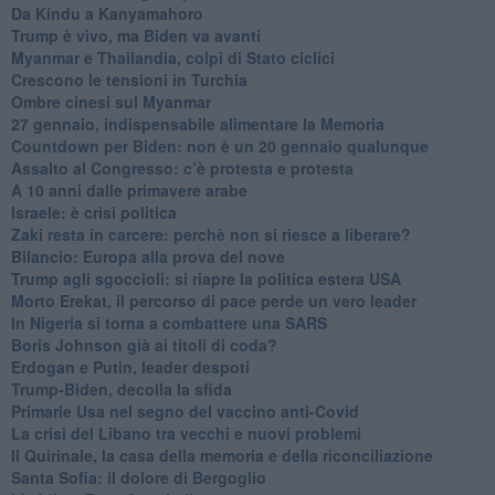
Da Kindu a Kanyamahoro
Trump è vivo, ma Biden va avanti
Myanmar e Thailandia, colpi di Stato ciclici
Crescono le tensioni in Turchia
Ombre cinesi sul Myanmar
27 gennaio, indispensabile alimentare la Memoria
Countdown per Biden: non è un 20 gennaio qualunque
Assalto al Congresso: c’è protesta e protesta
A 10 anni dalle primavere arabe
Israele: è crisi politica
Zaki resta in carcere: perchè non si riesce a liberare?
Bilancio: Europa alla prova del nove
Trump agli sgoccioli: si riapre la politica estera USA
Morto Erekat, il percorso di pace perde un vero leader
In Nigeria si torna a combattere una SARS
Boris Johnson già ai titoli di coda?
Erdogan e Putin, leader despoti
Trump-Biden, decolla la sfida
Primarie Usa nel segno del vaccino anti-Covid
La crisi del Libano tra vecchi e nuovi problemi
Il Quirinale, la casa della memoria e della riconciliazione
Santa Sofia: il dolore di Bergoglio