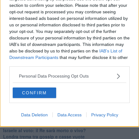
section to confirm your selection. Please note that after your
Libano, collasso economico e guerra civile
opt-out request is processed you may continue seeing
Johnson, da Trump a Biden alla Brexit
L'AUKUS e il Quad
interest-based ads based on personal information utilized by
Biden, primo presidente USA non in guerra
us or personal information disclosed to third parties prior to
Papa Bergoglio vedrà Viktor Orbán
your opt-out. You may separately opt-out of the further
Bennet, un giorno in attesa di Biden
disclosure of your personal information by third parties on the
Il ritorno dei talebani
IAB’s list of downstream participants. This information may
​La lenta agonia del Libano
also be disclosed by us to third parties on the
IAB’s List of
Sudafrica, è allarme alimentare
Downstream Participants
that may further disclose it to other
Usa di nuovo al centro della geopolitica internazionale
third parties.
L’appuntamento di Israele con il cambiamento
La farsa delle elezioni in Siria
Personal Data Processing Opt Outs
In Medioriente non ci sono favole, solo realtà
Biden chiama ma Netanyahu non risponde
Niente di nuovo in Medioriente
CONFIRM
La forza di Boris Johnson
Biden nuovo alleato armeno contro la Turchia
Mar Mediterraneo cimitero silente
Data Deletion
Data Access
Privacy Policy
Richiami neo ottomani, la Francia guarda sospetta
Israele ultima curva a destra
Israele al voto: il Re sarà morto o vivo?
Londra trema tra gossip e casse vuote