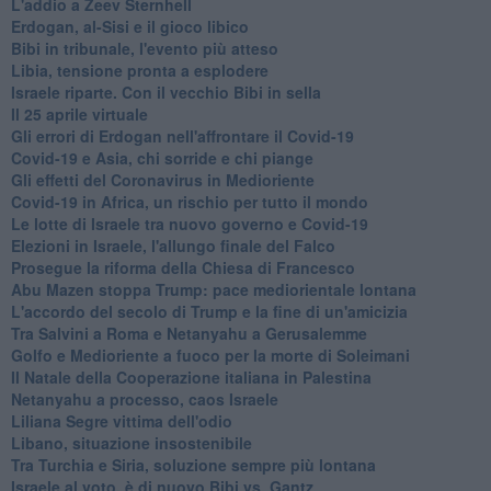
L'addio a ​Zeev Sternhell
Erdogan, al-Sisi e il gioco libico
Bibi in tribunale, l'evento più atteso
Libia, tensione pronta a esplodere
Israele riparte. Con il vecchio Bibi in sella
Il 25 aprile virtuale
Gli errori di Erdogan nell'affrontare il Covid-19
Covid-19 e Asia, chi sorride e chi piange
Gli effetti del Coronavirus in Medioriente
Covid-19 in Africa, un rischio per tutto il mondo
Le lotte di Israele tra nuovo governo e Covid-19
Elezioni in Israele, l'allungo finale del Falco
Prosegue la riforma della Chiesa di Francesco
Abu Mazen stoppa Trump: pace mediorientale lontana
L'accordo del secolo di Trump e la fine di un'amicizia
Tra Salvini a Roma e Netanyahu a Gerusalemme
Golfo e Medioriente a fuoco per la morte di Soleimani
Il Natale della Cooperazione italiana in Palestina
Netanyahu a processo, caos Israele
Liliana Segre vittima dell'odio
Libano, situazione insostenibile
Tra Turchia e Siria, soluzione sempre più lontana
Israele al voto, è di nuovo Bibi vs. Gantz