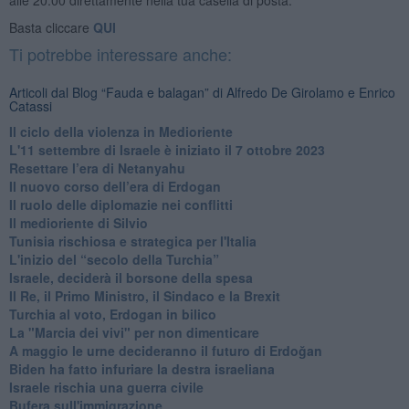
Basta cliccare
QUI
Ti potrebbe interessare anche:
Articoli dal Blog “Fauda e balagan” di Alfredo De Girolamo e Enrico
Catassi
Il ciclo della violenza in Medioriente
L'11 settembre di Israele è iniziato il 7 ottobre 2023
Resettare l’era di Netanyahu
​Il nuovo corso dell’era di Erdogan
Il ruolo delle diplomazie nei conflitti
Il medioriente di Silvio
Tunisia rischiosa e strategica per l'Italia
L'inizio del “secolo della Turchia”
Israele, deciderà il borsone della spesa
Il Re, il Primo Ministro, il Sindaco e la Brexit
Turchia al voto, Erdogan in bilico
La "Marcia dei vivi" per non dimenticare
A maggio le urne decideranno il futuro di Erdoğan
Biden ha fatto infuriare la destra israeliana
Israele rischia una guerra civile
Bufera sull'immigrazione