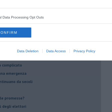
daco e la Brexit
ico
l Data Processing Opt Outs
imenticare
il futuro di Erdoğan
CONFIRM
stra israeliana
le
Data Deletion
Data Access
Privacy Policy
o complicato
suna emergenza
ontinuano da secoli
le promesse?
 degli elettori