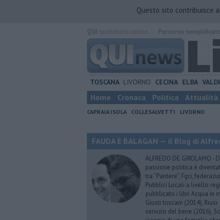
Questo sito contribuisce 
QUI
quotidiano online.
Percorso semplificat
TOSCANA
LIVORNO
CECINA
ELBA
VALD
Home
Cronaca
Politica
Attualità
CAPRAIA ISOLA
COLLESALVETTI
LIVORNO
FAUDA E BALAGAN — il Blog di Alfre
ALFREDO DE GIROLAMO - Dopo
passione politica è diventa
tra “Pantere”, Fgci, federazi
Pubblici Locali a livello re
pubblicato i libri Acqua in m
Giusti toscani (2014), Riusi:
servizio del bene (2016), S