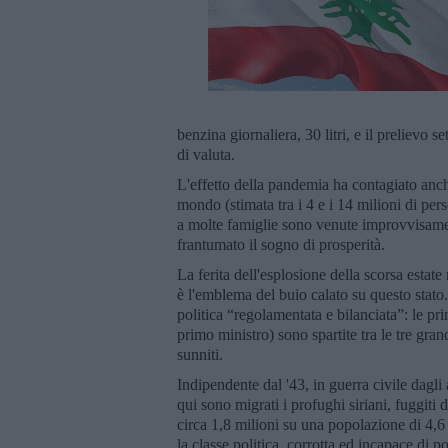
benzina giornaliera, 30 litri, e il prelievo 
di valuta.
L'effetto della pandemia ha contagiato anche
mondo (stimata tra i 4 e i 14 milioni di pe
a molte famiglie sono venute improvvisame
frantumato il sogno di prosperità.
La ferita dell'esplosione della scorsa estate
è l'emblema del buio calato su questo stato. I
politica “regolamentata e bilanciata”: le pri
primo ministro) sono spartite tra le tre gran
sunniti.
Indipendente dal '43, in guerra civile dagli 
qui sono migrati i profughi siriani, fuggiti 
circa 1,8 milioni su una popolazione di 4,6 
la classe politica, corrotta ed incapace di p