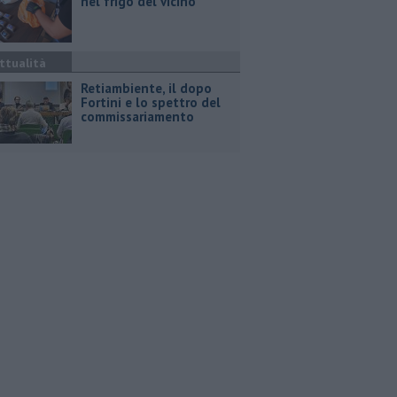
nel frigo del vicino
ttualità
Retiambiente, il dopo
Fortini e lo spettro del
commissariamento