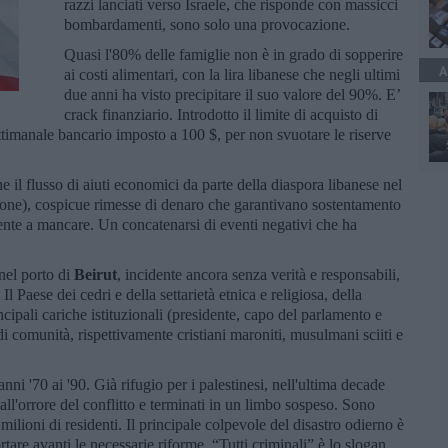
razzi lanciati verso Israele, che risponde con massicci
bombardamenti, sono solo una provocazione.
Quasi l'80% delle famiglie non è in grado di sopperire
A
ai costi alimentari, con la lira libanese che negli ultimi
due anni ha visto precipitare il suo valore del 90%. E’
crack finanziario. Introdotto il limite di acquisto di
settimanale bancario imposto a 100 $, per non svuotare le riserve
 il flusso di aiuti economici da parte della diaspora libanese nel
rsone), cospicue rimesse di denaro che garantivano sostentamento
nte a mancare. Un concatenarsi di eventi negativi che ha
 nel porto di
Beirut
, incidente ancora senza verità e responsabili,
l Paese dei cedri e della settarietà etnica e religiosa, della
ncipali cariche istituzionali (presidente, capo del parlamento e
di comunità, rispettivamente cristiani maroniti, musulmani sciiti e
anni '70 ai '90. Già rifugio per i palestinesi, nell'ultima decade
dall'orrore del conflitto e terminati in un limbo sospeso. Sono
milioni di residenti. Il principale colpevole del disastro odierno è
ortare avanti le necessarie riforme. “Tutti criminali” è lo slogan