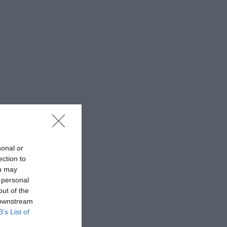
sonal or
ection to
ou may
 personal
out of the
 downstream
B’s List of