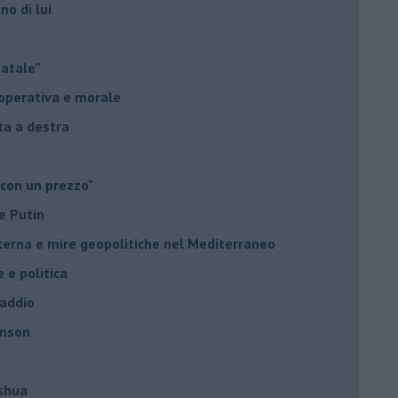
no di lui
Natale”
à operativa e morale
sta a destra
 con un prezzo"
e Putin
nterna e mire geopolitiche nel Mediterraneo
e e politica
 addio
hnson
oshua