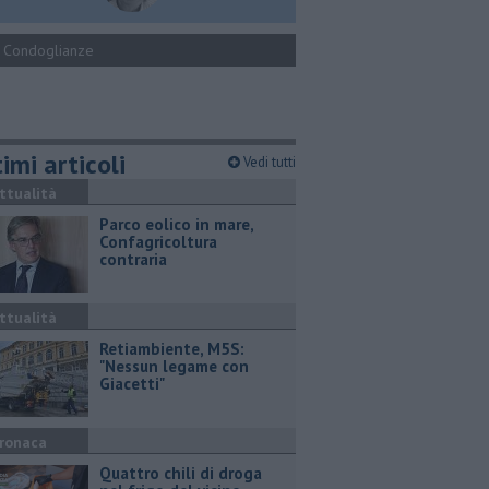
Condoglianze
imi articoli
Vedi tutti
ttualità
Parco eolico in mare,
Confagricoltura
contraria
ttualità
Retiambiente, M5S:
"Nessun legame con
Giacetti"
ronaca
Quattro chili di droga