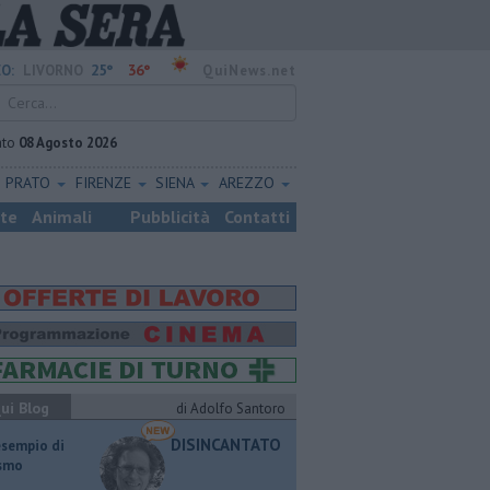
25°
36°
O:
LIVORNO
QuiNews.net
ato
08 Agosto 2026
PRATO
FIRENZE
SIENA
AREZZO
ste
Animali
Pubblicità
Contatti
ui Blog
di Adolfo Santoro
DISINCANTATO
esempio di
ismo