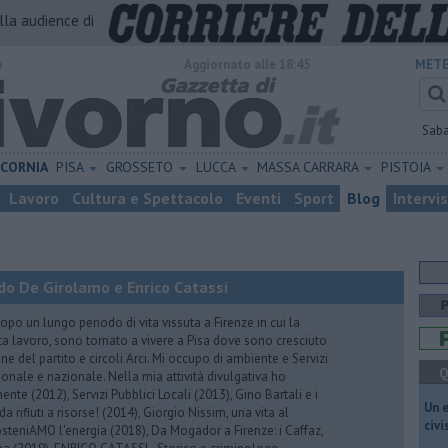
alla audience di
o
Aggiornato alle 18:45
METE
Sab
ICORNIA
PISA
GROSSETO
LUCCA
MASSA CARRARA
PISTOIA
Lavoro
Cultura e Spettacolo
Eventi
Sport
Blog
Intervi
do De Girolamo e Enrico Catassi
 un lungo periodo di vita vissuta a Firenze in cui la
ta lavoro, sono tornato a vivere a Pisa dove sono cresciuto
one del partito e circoli Arci. Mi occupo di ambiente e Servizi
Q
gionale e nazionale. Nella mia attività divulgativa ho
ente (2012), Servizi Pubblici Locali (2013), Gino Bartali e i
​Un 
 da rifiuti a risorse! (2014), Giorgio Nissim, una vita al
civ
osteniAMO l'energia (2018), Da Mogador a Firenze: i Caffaz,