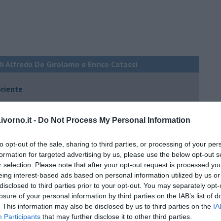
di Alfredo De Girolamo e Enrico Catassi
oriente
iziato il 7 ottobre 2023
vorno.it -
Do Not Process My Personal Information
ogan
to opt-out of the sale, sharing to third parties, or processing of your per
onflitti
formation for targeted advertising by us, please use the below opt-out s
r selection. Please note that after your opt-out request is processed y
eing interest-based ads based on personal information utilized by us or
per l'Italia
disclosed to third parties prior to your opt-out. You may separately opt-
losure of your personal information by third parties on the IAB’s list of
hia”
. This information may also be disclosed by us to third parties on the
IA
Participants
that may further disclose it to other third parties.
ella spesa