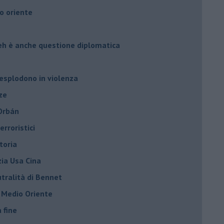
o oriente
leh è anche questione diplomatica
 esplodono in violenza
ze
 Orbán
rroristici
toria
zia Usa Cina
tralità di Bennet
l Medio Oriente
a fine