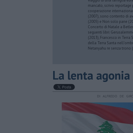
viaggio di una famiglia eb
mancato, scrivo reportage p
cooperazione internazionale
(2007), sono contento di av
(2005) e Non solo pane (201
Concerto di Natale a Betl
seguenti libri: Gerusalemme
(2013), Francesco in Terra 
della Terra Santa nell'omb
Netanyahu re senza trono (
​La lenta agonia
DI ALFREDO DE GIR