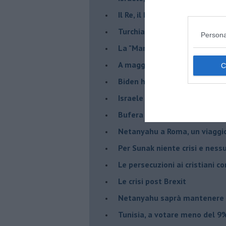
Il Re, il Primo Ministro, il Sin
Turchia al voto, Erdogan in bil
Persona
La "Marcia dei vivi" per non d
A maggio le urne decideranno 
Biden ha fatto infuriare la de
Israele rischia una guerra civi
Bufera sull'immigrazione
Netanyahu a Roma, un viaggi
Per Sunak niente crisi e nes
Le persecuzioni ai cristiani c
Le crisi post Brexit
Netanyahu saprà mantenere 
Tunisia, a votare meno del 9%