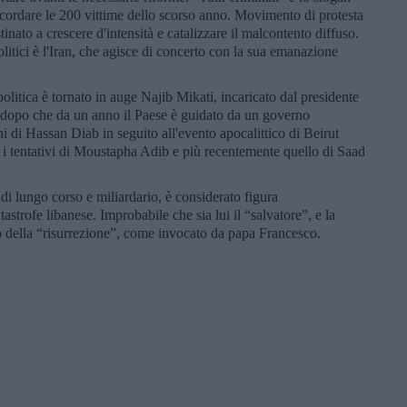
ricordare le 200 vittime dello scorso anno. Movimento di protesta
stinato a crescere d'intensità e catalizzare il malcontento diffuso.
itici è l'Iran, che agisce di concerto con la sua emanazione
 politica è tornato in auge Najib Mikati, incaricato dal presidente
 dopo che da un anno il Paese è guidato da un governo
ni di Hassan Diab in seguito all'evento apocalittico di Beirut
ti i tentativi di Moustapha Adib e più recentemente quello di Saad
o di lungo corso e miliardario, è considerato figura
tastrofe libanese. Improbabile che sia lui il “salvatore”, e la
lo della “risurrezione”, come invocato da papa Francesco.