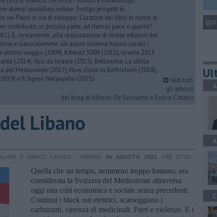
rea (2019). ENRICO CATASSI - Storico e criminologo
er diversi quotidiani online. Svolgo progetti di
 nei Paesi in via di sviluppo. Curatore del libro In nome di
QUI
er contribuito, in piccola parte, ad Hamas pace o guerra?
1). E, ovviamente, alla realizzazione di molte edizioni del
emme e Gerusalemme. Gli autori insieme hanno curato i
 ultimo viaggio (2009), Kibbutz 3000 (2011), Israele 2013
Santa (2014). Voci da Israele (2015), Betlemme. La stella
Ult
ra del Medioriente (2017), How close to Bethlehem (2018),
2019) e Il Signor Netanyahu (2021).
Vedi tutti
A
gli articoli
del blog di Alfredo De Girolamo e Enrico Catassi
 del Libano
A
OLAMO E ENRICO CATASSI - VENERDÌ
06 AGOSTO 2021
ORE 07:00
Quella che un tempo, nemmeno troppo lontano, era
considerata la Svizzera del Medioriente attraversa
oggi una crisi economica e sociale senza precedenti.
C
Continui i black out elettrici, scarseggiano i
carburanti, carenza di medicinali. Furti e violenze. E i