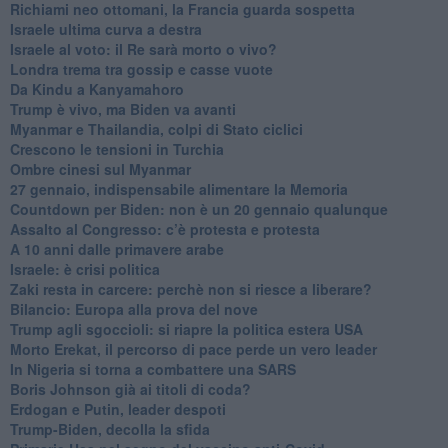
Richiami neo ottomani, la Francia guarda sospetta
Israele ultima curva a destra
Israele al voto: il Re sarà morto o vivo?
Londra trema tra gossip e casse vuote
Da Kindu a Kanyamahoro
Trump è vivo, ma Biden va avanti
Myanmar e Thailandia, colpi di Stato ciclici
Crescono le tensioni in Turchia
Ombre cinesi sul Myanmar
27 gennaio, indispensabile alimentare la Memoria
Countdown per Biden: non è un 20 gennaio qualunque
Assalto al Congresso: c’è protesta e protesta
A 10 anni dalle primavere arabe
Israele: è crisi politica
Zaki resta in carcere: perchè non si riesce a liberare?
Bilancio: Europa alla prova del nove
Trump agli sgoccioli: si riapre la politica estera USA
Morto Erekat, il percorso di pace perde un vero leader
In Nigeria si torna a combattere una SARS
Boris Johnson già ai titoli di coda?
Erdogan e Putin, leader despoti
Trump-Biden, decolla la sfida