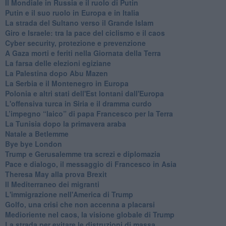
Il Mondiale in Russia e il ruolo di Putin
Putin e il suo ruolo in Europa e in Italia
La strada del Sultano verso il Grande Islam
Giro e Israele: tra la pace del ciclismo e il caos
Cyber security, protezione e prevenzione
A Gaza morti e feriti nella Giornata della Terra
La farsa delle elezioni egiziane
La Palestina dopo Abu Mazen
La Serbia e il Montenegro in Europa
Polonia e altri stati dell'Est lontani dall'Europa
L'offensiva turca in Siria e il dramma curdo
L’impegno “laico” di papa Francesco per la Terra
La Tunisia dopo la primavera araba
Natale a Betlemme
Bye bye London
Trump e Gerusalemme tra screzi e diplomazia
Pace e dialogo, il messaggio di Francesco in Asia
Theresa May alla prova Brexit
Il Mediterraneo dei migranti
L'immigrazione nell'America di Trump
Golfo, una crisi che non accenna a placarsi
Medioriente nel caos, la visione globale di Trump
La strada per evitare le distruzioni di massa