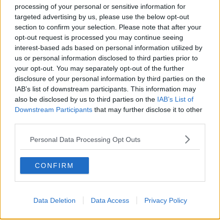
processing of your personal or sensitive information for
Cipro, un ponte dove si mischiano le culture
targeted advertising by us, please use the below opt-out
Una vigilia di Natale per un nuovo Rais
La questione israelo-palestinese ignorata dal G20
section to confirm your selection. Please note that after your
Erdogan continua a sfidare l'Occidente
opt-out request is processed you may continue seeing
Libano, collasso economico e guerra civile
interest-based ads based on personal information utilized by
Johnson, da Trump a Biden alla Brexit
us or personal information disclosed to third parties prior to
L'AUKUS e il Quad
your opt-out. You may separately opt-out of the further
Biden, primo presidente USA non in guerra
disclosure of your personal information by third parties on the
Papa Bergoglio vedrà Viktor Orbán
IAB’s list of downstream participants. This information may
Bennet, un giorno in attesa di Biden
also be disclosed by us to third parties on the
IAB’s List of
Il ritorno dei talebani
Downstream Participants
that may further disclose it to other
​La lenta agonia del Libano
third parties.
Sudafrica, è allarme alimentare
Usa di nuovo al centro della geopolitica internazionale
Personal Data Processing Opt Outs
L’appuntamento di Israele con il cambiamento
La farsa delle elezioni in Siria
In Medioriente non ci sono favole, solo realtà
CONFIRM
Biden chiama ma Netanyahu non risponde
Niente di nuovo in Medioriente
La forza di Boris Johnson
Data Deletion
Data Access
Privacy Policy
Biden nuovo alleato armeno contro la Turchia
Mar Mediterraneo cimitero silente