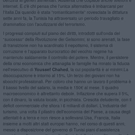
internet. E c'è chi pensa che l'unica alternativa è imbarcarsi per
l'Italia.Da quando è stata “romanticamente” rovesciata la dittatura
sette anni fa, la Tunisia ha attraversato un periodo travagliato e
drammatico con l'acutizzarsi del terrorismo.
I progressi compiuti sul piano dei diritti, introdotti sull'onda del
“successo” della Rivoluzione dei Gelsomini, si sono arenati, la fase
di transizione non ha scardinato il nepotismo, il sistema di
corruzione e l'apparato burocratico del vecchio regime ha
mantenuto saldamente il controllo del potere. Mentre, il persistere
della crisi economica che attanaglia le famiglie ha minato la fiducia
nell'esecutivo di
Youssef Chahed
, la cui popolarità è ai minimi.La
disoccupazione è intorno al 15%. Un terzo dei giovani non ha
sbocchi professionali. Per coloro che hanno un lavoro il problema è
il basso livello del salario, la media è 150€ al mese. Il quadro
macroeconomico è altrettanto debole. Inflazione che supera il 5%,
con il dinaro, la valuta locale, in picchiata. Crescita deludente, con il
deficit commerciale che sfiora i 6 miliardi di dollari. L'industria del
turismo, una volta il pilastro dell'economia del Paese, a causa degli
attentati è a terra e non riesce a sollevarsi.Usa, Francia, Italia
insieme a molti altri stati europei hanno, nel corso di questi anni,
messo a disposizione del governo di Tunisi piani d'assistenza