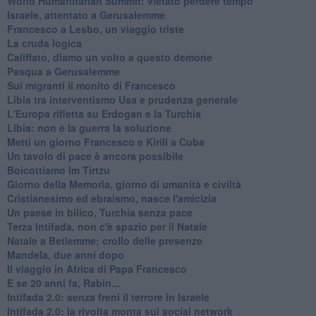
World Humanitarian Summit: vietato perdere tempo
Israele, attentato a Gerusalemme
Francesco a Lesbo, un viaggio triste
La cruda logica
Califfato, diamo un volto a questo demone
Pasqua a Gerusalemme
Sui migranti il monito di Francesco
Libia tra interventismo Usa e prudenza generale
L'Europa rifletta su Erdogan e la Turchia
Libia: non è la guerra la soluzione
Metti un giorno Francesco e Kirill a Cuba
Un tavolo di pace è ancora possibile
Boicottiamo Im Tirtzu
Giorno della Memoria, giorno di umanità e civiltà
Cristianesimo ed ebraismo, nasce l'amicizia
Un paese in bilico, Turchia senza pace
Terza Intifada, non c'è spazio per il Natale
Natale a Betlemme: crollo delle presenze
Mandela, due anni dopo
Il viaggio in Africa di Papa Francesco
E se 20 anni fa, Rabin...
Intifada 2.0: senza freni il terrore in Israele
Intifada 2.0: la rivolta monta sui social network