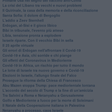
Primarie Usa nel segno del vaccino anti-Covid
La crisi del Libano tra vecchi e nuovi problemi
Il Quirinale, la casa della memoria e della riconciliazione
Santa Sofia: il dolore di Bergoglio
L'addio a ​Zeev Sternhell
Erdogan, al-Sisi e il gioco libico
Bibi in tribunale, l'evento più atteso
Libia, tensione pronta a esplodere
Israele riparte. Con il vecchio Bibi in sella
Il 25 aprile virtuale
Gli errori di Erdogan nell'affrontare il Covid-19
Covid-19 e Asia, chi sorride e chi piange
Gli effetti del Coronavirus in Medioriente
Covid-19 in Africa, un rischio per tutto il mondo
Le lotte di Israele tra nuovo governo e Covid-19
Elezioni in Israele, l'allungo finale del Falco
Prosegue la riforma della Chiesa di Francesco
Abu Mazen stoppa Trump: pace mediorientale lontana
L'accordo del secolo di Trump e la fine di un'amicizia
Tra Salvini a Roma e Netanyahu a Gerusalemme
Golfo e Medioriente a fuoco per la morte di Soleimani
Il Natale della Cooperazione italiana in Palestina
Netanyahu a processo, caos Israele