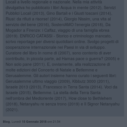
Locali a livello regionale e nazionale. Nella mia attività
divulgativa ho pubblicato i libri Acqua in mente (2012), Servizi
Pubblici Locali (2013), Gino Bartali e i Giusti toscani (2014),
Riusi: da rifiuti a risorse! (2014), Giorgio Nissim, una vita al
servizio del bene (2016), SosteniAMO l'energia (2018), Da
Mogador a Firenze: i Caffaz, viaggio di una famiglia ebrea
(2019). ENRICO CATASSI - Storico e criminologo mancato,
scrivo reportage per diversi quotidiani online. Svolgo progetti di
cooperazione internazionale nei Paesi in via di sviluppo.
Curatore del libro In nome di (2007), sono contento di aver
contribuito, in piccola parte, ad Hamas pace o guerra? (2005) e
Non solo pane (2011). E, ovviamente, alla realizzazione di
molte edizioni del Concerto di Natale a Betlemme e
Gerusalemme. Gli autori insieme hanno curato i seguenti libri:
Gerusalemme ultimo viaggio (2009), Kibbutz 3000 (2011),
Israele 2013 (2013), Francesco in Terra Santa (2014). Voci da
Israele (2015), Betlemme. La stella della Terra Santa
nell'ombra del Medioriente (2017), How close to Bethlehem
(2018), Netanyahu re senza trono (2019) e Il Signor Netanyahu
(2021).
,
Lunedì
ore 21:54
Blog
15 Gennaio 2018