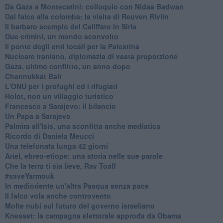
Da Gaza a Montecatini: colloquio con Nidaa Badwan
Dal falco alla colomba: la visita di Reuven Rivlin
Il barbaro scempio del Califfato in Siria
Due crimini, un mondo sconvolto
Il ponte degli enti locali per la Palestina
Nucleare iraniano, diplomazia di vasta proporzione
Gaza, ultimo conflitto, un anno dopo
Channukkat Bait
L'ONU per i profughi ed i rifugiati
Holot, non un villaggio turistico
Francesco a Sarajevo: il bilancio
Un Papa a Sarajevo
Palmira all'Isis, una sconfitta anche mediatica
Ricordo di Daniela Meucci
​Una telefonata lunga 42 giorni
​Ariel, ebreo-etiope: una storia nelle sue parole
Che la terra ti sia lieve, Rav Toaff
​#saveYarmouk
​In medioriente un'altra Pasqua senza pace
​Il falco vola anche controvento
Molte nubi sul futuro del governo israeliano
Knesset: la campagna elettorale approda da Obama