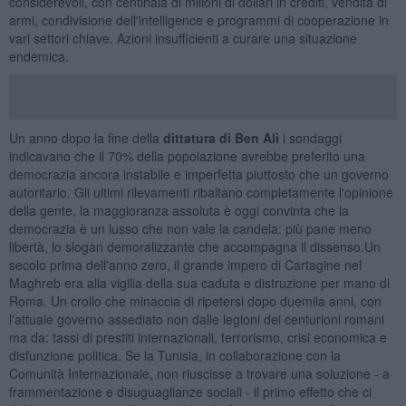
considerevoli, con centinaia di milioni di dollari in crediti, vendita di
armi, condivisione dell'intelligence e programmi di cooperazione in
vari settori chiave. Azioni insufficienti a curare una situazione
endemica.
Un anno dopo la fine della
dittatura di Ben Ali
i sondaggi
indicavano che il 70% della popolazione avrebbe preferito una
democrazia ancora instabile e imperfetta piuttosto che un governo
autoritario. Gli ultimi rilevamenti ribaltano completamente l'opinione
della gente, la maggioranza assoluta è oggi convinta che la
democrazia è un lusso che non vale la candela: più pane meno
libertà, lo slogan demoralizzante che accompagna il dissenso.Un
secolo prima dell'anno zero, il grande impero di Cartagine nel
Maghreb era alla vigilia della sua caduta e distruzione per mano di
Roma. Un crollo che minaccia di ripetersi dopo duemila anni, con
l'attuale governo assediato non dalle legioni dei centurioni romani
ma da: tassi di prestiti internazionali, terrorismo, crisi economica e
disfunzione politica. Se la Tunisia, in collaborazione con la
Comunità Internazionale, non riuscisse a trovare una soluzione - a
frammentazione e disuguaglianze sociali - il primo effetto che ci