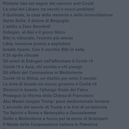
Primarie Usa nel segno del vaccino anti-Covid
La crisi del Libano tra vecchi e nuovi problemi
Il Quirinale, la casa della memoria e della riconciliazione
Santa Sofia: il dolore di Bergoglio
L'addio a ​Zeev Sternhell
Erdogan, al-Sisi e il gioco libico
Bibi in tribunale, l'evento più atteso
Libia, tensione pronta a esplodere
Israele riparte. Con il vecchio Bibi in sella
Il 25 aprile virtuale
Gli errori di Erdogan nell'affrontare il Covid-19
Covid-19 e Asia, chi sorride e chi piange
Gli effetti del Coronavirus in Medioriente
Covid-19 in Africa, un rischio per tutto il mondo
Le lotte di Israele tra nuovo governo e Covid-19
Elezioni in Israele, l'allungo finale del Falco
Prosegue la riforma della Chiesa di Francesco
Abu Mazen stoppa Trump: pace mediorientale lontana
L'accordo del secolo di Trump e la fine di un'amicizia
Tra Salvini a Roma e Netanyahu a Gerusalemme
Golfo e Medioriente a fuoco per la morte di Soleimani
Il Natale della Cooperazione italiana in Palestina