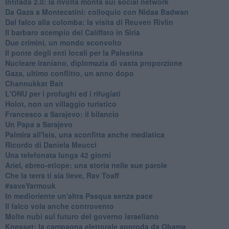
Intifada 2.0: la rivolta monta sui social network
Da Gaza a Montecatini: colloquio con Nidaa Badwan
Dal falco alla colomba: la visita di Reuven Rivlin
Il barbaro scempio del Califfato in Siria
Due crimini, un mondo sconvolto
Il ponte degli enti locali per la Palestina
Nucleare iraniano, diplomazia di vasta proporzione
Gaza, ultimo conflitto, un anno dopo
Channukkat Bait
L'ONU per i profughi ed i rifugiati
Holot, non un villaggio turistico
Francesco a Sarajevo: il bilancio
Un Papa a Sarajevo
Palmira all'Isis, una sconfitta anche mediatica
Ricordo di Daniela Meucci
​Una telefonata lunga 42 giorni
​Ariel, ebreo-etiope: una storia nelle sue parole
Che la terra ti sia lieve, Rav Toaff
​#saveYarmouk
​In medioriente un'altra Pasqua senza pace
​Il falco vola anche controvento
Molte nubi sul futuro del governo israeliano
Knesset: la campagna elettorale approda da Obama