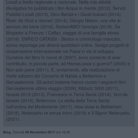
Locali a livello regionale e nazionale. Nella mia attività
divulgativa ho pubblicato i libri Acqua in mente (2012), Servizi
Pubblici Locali (2013), Gino Bartali e i Giusti toscani (2014),
Riusi: da rifiuti a risorse! (2014), Giorgio Nissim, una vita al
servizio del bene (2016), SosteniAMO l'energia (2018), Da
Mogador a Firenze: i Caffaz, viaggio di una famiglia ebrea
(2019). ENRICO CATASSI - Storico e criminologo mancato,
scrivo reportage per diversi quotidiani online. Svolgo progetti di
cooperazione internazionale nei Paesi in via di sviluppo.
Curatore del libro In nome di (2007), sono contento di aver
contribuito, in piccola parte, ad Hamas pace o guerra? (2005) e
Non solo pane (2011). E, ovviamente, alla realizzazione di
molte edizioni del Concerto di Natale a Betlemme e
Gerusalemme. Gli autori insieme hanno curato i seguenti libri:
Gerusalemme ultimo viaggio (2009), Kibbutz 3000 (2011),
Israele 2013 (2013), Francesco in Terra Santa (2014). Voci da
Israele (2015), Betlemme. La stella della Terra Santa
nell'ombra del Medioriente (2017), How close to Bethlehem
(2018), Netanyahu re senza trono (2019) e Il Signor Netanyahu
(2021).
,
Giovedì
ore 16:49
Blog
09 Novembre 2017