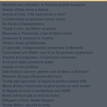
Richiami neo ottomani, la Francia guarda sospetta
Israele ultima curva a destra
Israele al voto: il Re sarà morto o vivo?
Londra trema tra gossip e casse vuote
Da Kindu a Kanyamahoro
Trump è vivo, ma Biden va avanti
Myanmar e Thailandia, colpi di Stato ciclici
Crescono le tensioni in Turchia
Ombre cinesi sul Myanmar
27 gennaio, indispensabile alimentare la Memoria
Countdown per Biden: non è un 20 gennaio qualunque
Assalto al Congresso: c’è protesta e protesta
A 10 anni dalle primavere arabe
Israele: è crisi politica
Zaki resta in carcere: perchè non si riesce a liberare?
Bilancio: Europa alla prova del nove
Trump agli sgoccioli: si riapre la politica estera USA
Morto Erekat, il percorso di pace perde un vero leader
In Nigeria si torna a combattere una SARS
Boris Johnson già ai titoli di coda?
Erdogan e Putin, leader despoti
Trump-Biden, decolla la sfida