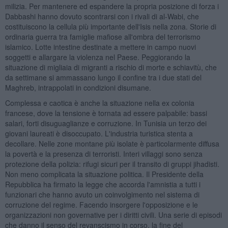
milizia. Per mantenere ed espandere la propria posizione di forza i
Dabbashi hanno dovuto scontrarsi con i rivali di al-Wabi, che
costituiscono la cellula più importante dell'Isis nella zona. Storie di
ordinaria guerra tra famiglie mafiose all'ombra del terrorismo
islamico. Lotte intestine destinate a mettere in campo nuovi
soggetti e allargare la violenza nel Paese. Peggiorando la
situazione di migliaia di migranti a rischio di morte e schiavitù, che
da settimane si ammassano lungo il confine tra i due stati del
Maghreb, intrappolati in condizioni disumane.
Complessa e caotica è anche la situazione nella ex colonia
francese, dove la tensione è tornata ad essere palpabile: bassi
salari, forti disuguaglianze e corruzione. In Tunisia un terzo dei
giovani laureati è disoccupato. L'industria turistica stenta a
decollare. Nelle zone montane più isolate è particolarmente diffusa
la povertà e la presenza di terroristi. Interi villaggi sono senza
protezione della polizia: rifugi sicuri per il transito di gruppi jihadisti.
Non meno complicata la situazione politica. Il Presidente della
Repubblica ha firmato la legge che accorda l'amnistia a tutti i
funzionari che hanno avuto un coinvolgimento nel sistema di
corruzione del regime. Facendo insorgere l'opposizione e le
organizzazioni non governative per i diritti civili. Una serie di episodi
che danno il senso del revanscismo in corso, la fine del