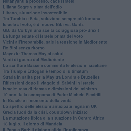
Netanyahu a processo, caos Israele
Liliana Segre vittima dell'odio
Libano, situazione insostenibile
Tra Turchia e Siria, soluzione sempre più lontana
Israele al voto, è di nuovo Bibi vs. Gantz
GB: da Corbyn una scelta coraggiosa pro-Brexit
La lunga estate di Israele prima del voto
Vicini all’irreparabile, sale la tensione in Medioriente
Re Bibi senza ritorno
Mayexit: Theresa May ai saluti
Venti di guerra dal Medioriente
Lo scrittore Bassem commenta le elezioni israeliane
Tra Trump e Erdogan è tempo di ultimatum
Strada in salita per la May tra Londra e Bruxelles
Riflessioni dopo il viaggio di Salvini in Israele
Israele: resa di Hamas e dimissioni del ministro
10 anni fa la scomparsa di Padre Michele Piccirilli
In Brasile è il momento della verità
Lo spettro delle elezioni anticipate regna in UK
Grecia fuori dalla crisi, countdown iniziato
La mutazione libica e la situazione in Centro Africa
18 luglio, il giorno di Mandela
Il Papa a Bari: il dialogo sfida l’intolleranza