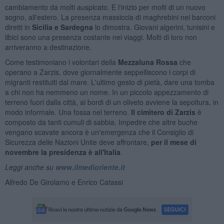
cambiamento da molti auspicato. E l'inizio per molti di un nuovo
sogno, all'estero. La presenza massiccia di maghrebini nei barconi
diretti in
Sicilia e Sardegna
lo dimostra. Giovani algerini, tunisini e
libici sono una presenza costante nei viaggi. Molti di loro non
arriveranno a destinazione.
Come testimoniano i volontari della
Mezzaluna Rossa
che
operano a Zarzis, dove giornalmente seppelliscono i corpi di
migranti restituiti dal mare. L'ultimo gesto di pietà, dare una tomba
a chi non ha nemmeno un nome. In un piccolo appezzamento di
terreno fuori dalla città, ai bordi di un oliveto avviene la sepoltura, in
modo informale. Una fossa nel terreno.
Il cimitero di Zarzis
è
composto da tanti cumuli di sabbia. Impedire che altre buche
vengano scavate ancora è un'emergenza che il Consiglio di
Sicurezza delle Nazioni Unite deve affrontare,
per il mese di
novembre la presidenza è all'Italia
.
Leggi anche su
www.ilmedioriente.it
Alfredo De Girolamo e Enrico Catassi