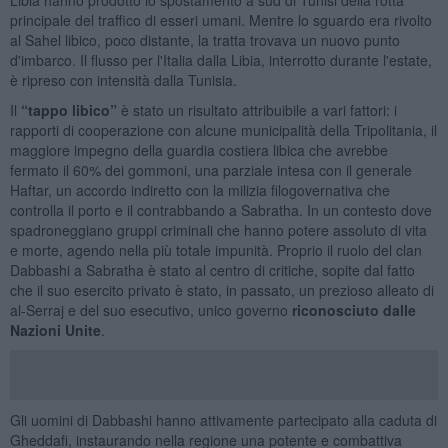
principale del traffico di esseri umani. Mentre lo sguardo era rivolto
al Sahel libico, poco distante, la tratta trovava un nuovo punto
d'imbarco. Il flusso per l'Italia dalla Libia, interrotto durante l'estate,
è ripreso con intensità dalla Tunisia.
Il
“tappo libico”
è stato un risultato attribuibile a vari fattori: i
rapporti di cooperazione con alcune municipalità della Tripolitania, il
maggiore impegno della guardia costiera libica che avrebbe
fermato il 60% dei gommoni, una parziale intesa con il generale
Haftar, un accordo indiretto con la milizia filogovernativa che
controlla il porto e il contrabbando a Sabratha. In un contesto dove
spadroneggiano gruppi criminali che hanno potere assoluto di vita
e morte, agendo nella più totale impunità. Proprio il ruolo del clan
Dabbashi a Sabratha è stato al centro di critiche, sopite dal fatto
che il suo esercito privato è stato, in passato, un prezioso alleato di
al-Serraj e del suo esecutivo, unico governo
riconosciuto dalle
Nazioni Unite
.
Gli uomini di Dabbashi hanno attivamente partecipato alla caduta di
Gheddafi, instaurando nella regione una potente e combattiva