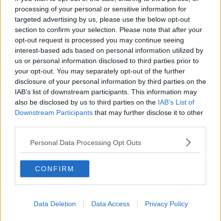
La questione Ucraina
processing of your personal or sensitive information for
Cipro, un ponte dove si mischiano le culture
targeted advertising by us, please use the below opt-out
Una vigilia di Natale per un nuovo Rais
section to confirm your selection. Please note that after your
La questione israelo-palestinese ignorata dal G20
opt-out request is processed you may continue seeing
Erdogan continua a sfidare l'Occidente
interest-based ads based on personal information utilized by
Libano, collasso economico e guerra civile
us or personal information disclosed to third parties prior to
Johnson, da Trump a Biden alla Brexit
your opt-out. You may separately opt-out of the further
L'AUKUS e il Quad
Biden, primo presidente USA non in guerra
disclosure of your personal information by third parties on the
Papa Bergoglio vedrà Viktor Orbán
IAB’s list of downstream participants. This information may
Bennet, un giorno in attesa di Biden
also be disclosed by us to third parties on the
IAB’s List of
Il ritorno dei talebani
Downstream Participants
that may further disclose it to other
​La lenta agonia del Libano
third parties.
Sudafrica, è allarme alimentare
Usa di nuovo al centro della geopolitica internazionale
Personal Data Processing Opt Outs
L’appuntamento di Israele con il cambiamento
La farsa delle elezioni in Siria
CONFIRM
In Medioriente non ci sono favole, solo realtà
Biden chiama ma Netanyahu non risponde
Niente di nuovo in Medioriente
La forza di Boris Johnson
Data Deletion
Data Access
Privacy Policy
Biden nuovo alleato armeno contro la Turchia
Mar Mediterraneo cimitero silente