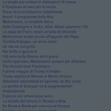
La strada per evitare le distruzioni di massa
Il Kurdistan al voto per la storia
Prove di riconciliazione palestinese
Brexit: il programma della May
Medioriente, la variabile libica
Dalla Catalogna a Turku, Allah Akbar spaventa l'EU
La saga del Falco verso un'aula di tribunale
Medioriente sordo anche all'appello del Papa
Turchia-Erdogan, un anno dopo
Un via vai nel golfo
Nel Golfo è guerra tv
I 50 anni della Guerra dei 6 giorni
Golfo spaccato, Medioriente sempre più dilaniato
The Donald meet Francesco
Il primo viaggio di Trump in Arabia
Trump aspirante Messia in Medio Oriente
Abbattere estremismi ed egoismi, se Dio vuole
La partita di Erdogan va ai supplementari
#freeGabriele
Il giorno del referendum turco
La spirale del terrore in Russia e Siria
Da Roma a Roma per una nuova Europa
Turchia, un sovrano senza pietà