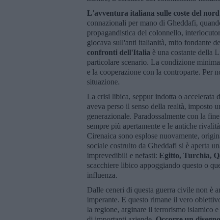
L'avventura italiana sulle coste del nord
connazionali per mano di Gheddafi, quando 
propagandistica del colonnello, interlocutor
giocava sull'anti italianità, mito fondante d
confronti dell'Italia
è una costante della L
particolare scenario. La condizione minima 
e la cooperazione con la controparte. Per no
situazione.
La crisi libica, seppur indotta o accelerata
aveva perso il senso della realtà, imposto 
generazionale. Paradossalmente con la fine 
sempre più apertamente e le antiche rivalità 
Cirenaica sono esplose nuovamente, originan
sociale costruito da Gheddafi si è aperta una f
imprevedibili e nefasti:
Egitto, Turchia, 
scacchiere libico appoggiando questo o q
influenza.
Dalle ceneri di questa guerra civile non è an
imperante. E questo rimane il vero obiettivo
la regione, arginare il terrorismo islamico e
di importanti aziende.
Occorre un disegno 