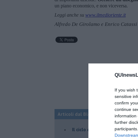
un piano economico, e non viceversa.
Leggi anche su
www.ilmedioriente.it
Alfredo De Girolamo e Enrico Catassi
QUInewsLi
If you wish 
sensitive in
confirm you
continue se
Articoli dal Blog “Fauda e balagan” 
information 
further disc
Il ciclo della violenza in Medi
participants
Downstream 