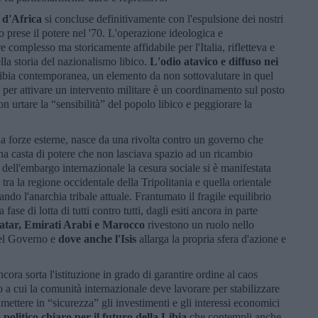
 d'Africa
si concluse definitivamente con l'espulsione dei nostri
prese il potere nel '70. L'operazione ideologica e
e complesso ma storicamente affidabile per l'Italia, rifletteva e
ella storia del nazionalismo libico.
L'odio atavico e diffuso nei
ibia contemporanea, un elemento da non sottovalutare in quel
per attivare un intervento militare è un coordinamento sul posto
n urtare la “sensibilità” del popolo libico e peggiorare la
 da forze esterne, nasce da una rivolta contro un governo che
una casta di potere che non lasciava spazio ad un ricambio
dell'embargo internazionale la cesura sociale si è manifestata
tra la regione occidentale della Tripolitania e quella orientale
do l'anarchia tribale attuale. Frantumato il fragile equilibrio
ase di lotta di tutti contro tutti, dagli esiti ancora in parte
Qatar, Emirati Arabi e Marocco
rivestono un ruolo nello
uel Governo e
dove anche l'Isis
allarga la propria sfera d'azione e
cora sorta l'istituzione in grado di garantire ordine al caos
 a cui la comunità internazionale deve lavorare per stabilizzare
 mettere in “sicurezza” gli investimenti e gli interessi economici
politico chiaro per il futuro della Libia
che contempli anche