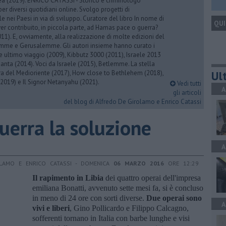
rea (2019). ENRICO CATASSI - Storico e criminologo
er diversi quotidiani online. Svolgo progetti di
 nei Paesi in via di sviluppo. Curatore del libro In nome di
QUI
er contribuito, in piccola parte, ad Hamas pace o guerra?
1). E, ovviamente, alla realizzazione di molte edizioni del
emme e Gerusalemme. Gli autori insieme hanno curato i
 ultimo viaggio (2009), Kibbutz 3000 (2011), Israele 2013
Santa (2014). Voci da Israele (2015), Betlemme. La stella
Ult
ra del Medioriente (2017), How close to Bethlehem (2018),
2019) e Il Signor Netanyahu (2021).
Vedi tutti
A
gli articoli
del blog di Alfredo De Girolamo e Enrico Catassi
guerra la soluzione
A
OLAMO E ENRICO CATASSI - DOMENICA
06 MARZO 2016
ORE 12:29
Il rapimento in Libia
dei quattro operai dell'impresa
emiliana Bonatti, avvenuto sette mesi fa, si è concluso
in meno di 24 ore con sorti diverse.
Due operai sono
A
vivi e liberi
, Gino Pollicardo e Filippo Calcagno,
sofferenti tornano in Italia con barbe lunghe e visi