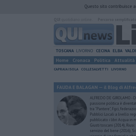
Questo sito contribuisce 
QUI
quotidiano online.
Percorso semplificat
TOSCANA
LIVORNO
CECINA
ELBA
VALD
Home
Cronaca
Politica
Attualità
CAPRAIA ISOLA
COLLESALVETTI
LIVORNO
FAUDA E BALAGAN — il Blog di Alfre
ALFREDO DE GIROLAMO - Dopo
passione politica è diventa
tra “Pantere”, Fgci, federazi
Pubblici Locali a livello re
pubblicato i libri Acqua in m
Giusti toscani (2014), Riusi:
servizio del bene (2016), S