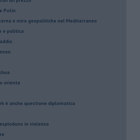
e Putin
nterna e mire geopolitiche nel Mediterraneo
e e politica
 addio
hnson
oshua
o oriente
leh è anche questione diplomatica
 esplodono in violenza
ze