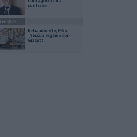
Confagricoltura
contraria
ttualità
Retiambiente, M5S:
"Nessun legame con
Giacetti"