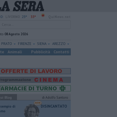
25°
35°
O:
LIVORNO
QuiNews.net
ato
08 Agosto 2026
PRATO
FIRENZE
SIENA
AREZZO
ste
Animali
Pubblicità
Contatti
ui Blog
di Adolfo Santoro
DISINCANTATO
esempio di
ismo