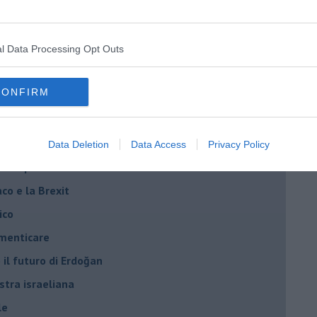
iziato il 7 ottobre 2023
ogan
l Data Processing Opt Outs
onflitti
CONFIRM
per l'Italia
hia”
Data Deletion
Data Access
Privacy Policy
ella spesa
daco e la Brexit
ico
imenticare
il futuro di Erdoğan
stra israeliana
le