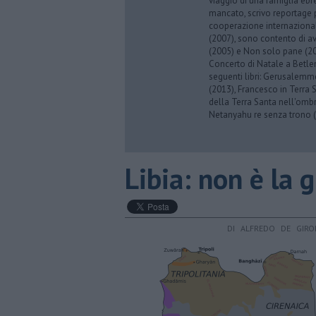
viaggio di una famiglia eb
mancato, scrivo reportage p
cooperazione internazionale
(2007), sono contento di av
(2005) e Non solo pane (201
Concerto di Natale a Betl
seguenti libri: Gerusalemme
(2013), Francesco in Terra 
della Terra Santa nell'omb
Netanyahu re senza trono (
Libia: non è la 
DI ALFREDO DE GIR