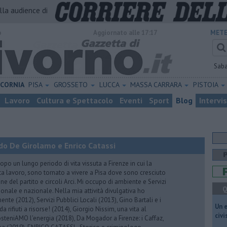
alla audience di
o
Aggiornato alle 17:17
METE
Sab
ICORNIA
PISA
GROSSETO
LUCCA
MASSA CARRARA
PISTOIA
Lavoro
Cultura e Spettacolo
Eventi
Sport
Blog
Intervi
do De Girolamo e Enrico Catassi
 un lungo periodo di vita vissuta a Firenze in cui la
ta lavoro, sono tornato a vivere a Pisa dove sono cresciuto
one del partito e circoli Arci. Mi occupo di ambiente e Servizi
Q
gionale e nazionale. Nella mia attività divulgativa ho
ente (2012), Servizi Pubblici Locali (2013), Gino Bartali e i
​Un 
 da rifiuti a risorse! (2014), Giorgio Nissim, una vita al
civ
osteniAMO l'energia (2018), Da Mogador a Firenze: i Caffaz,