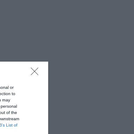
sonal or
ection to
ou may
 personal
out of the
 downstream
B’s List of