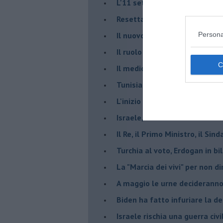
L'11 settembre di Israele è in
Resettare l’era di Netanyahu
​Il nuovo corso dell’era di Erd
Persona
Il ruolo delle diplomazie nei c
Il medioriente di Silvio
Tunisia rischiosa e strategica 
L'inizio del “secolo della Turc
Israele, deciderà il borsone d
Il Re, il Primo Ministro, il Sin
Turchia al voto, Erdogan in bil
La "Marcia dei vivi" per non d
A maggio le urne decideranno 
Biden ha fatto infuriare la de
Israele rischia una guerra civi