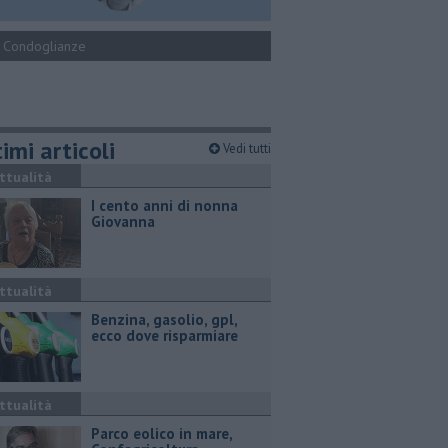
Condoglianze
imi articoli
Vedi tutti
ttualità
I cento anni di nonna
Giovanna
ttualità
​Benzina, gasolio, gpl,
ecco dove risparmiare
ttualità
Parco eolico in mare,