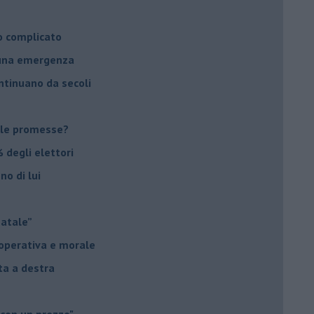
o complicato
suna emergenza
ontinuano da secoli
le promesse?
 degli elettori
no di lui
Natale”
à operativa e morale
sta a destra
 con un prezzo"