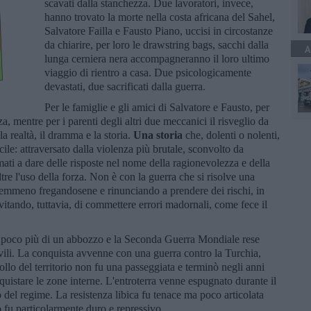
scavati dalla stanchezza. Due lavoratori, invece,
hanno trovato la morte nella costa africana del Sahel,
Salvatore Failla e Fausto Piano, uccisi in circostanze
da chiarire, per loro le drawstring bags, sacchi dalla
A
lunga cerniera nera accompagneranno il loro ultimo
viaggio di rientro a casa. Due psicologicamente
devastati, due sacrificati dalla guerra.
Per le famiglie e gli amici di Salvatore e Fausto, per
za, mentre per i parenti degli altri due meccanici il risveglio da
a realtà, il dramma e la storia.
Una storia
che, dolenti o nolenti,
cile: attraversato dalla violenza più brutale, sconvolto da
mati a dare delle risposte nel nome della ragionevolezza e della
re l'uso della forza. Non è con la guerra che si risolve una
nemmeno fregandosene e rinunciando a prendere dei rischi, in
vitando, tuttavia, di commettere errori madornali, come fece il
ase poco più di un abbozzo e la Seconda Guerra Mondiale rese
civili. La conquista avvenne con una guerra contro la Turchia,
llo del territorio non fu una passeggiata e terminò negli anni
nquistare le zone interne. L'entroterra venne espugnato durante il
 del regime. La resistenza libica fu tenace ma poco articolata
no fu particolarmente duro e repressivo.