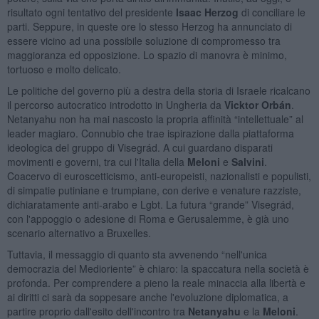
risultato ogni tentativo del presidente
Isaac Herzog
di conciliare le
parti. Seppure, in queste ore lo stesso Herzog ha annunciato di
essere vicino ad una possibile soluzione di compromesso tra
maggioranza ed opposizione. Lo spazio di manovra è minimo,
tortuoso e molto delicato.
Le politiche del governo più a destra della storia di Israele ricalcano
il percorso autocratico introdotto in Ungheria da
Vicktor Orbán
.
Netanyahu non ha mai nascosto la propria affinità “intellettuale” al
leader magiaro. Connubio che trae ispirazione dalla piattaforma
ideologica del gruppo di Visegrád. A cui guardano disparati
movimenti e governi, tra cui l'Italia della
Meloni
e
Salvini
.
Coacervo di euroscetticismo, anti-europeisti, nazionalisti e populisti,
di simpatie putiniane e trumpiane, con derive e venature razziste,
dichiaratamente anti-arabo e Lgbt. La futura “grande” Visegrád,
con l'appoggio o adesione di Roma e Gerusalemme, è già uno
scenario alternativo a Bruxelles.
Tuttavia, il messaggio di quanto sta avvenendo “nell'unica
democrazia del Medioriente” è chiaro: la spaccatura nella società è
profonda. Per comprendere a pieno la reale minaccia alla libertà e
ai diritti ci sarà da soppesare anche l'evoluzione diplomatica, a
partire proprio dall'esito dell'incontro tra
Netanyahu
e la
Meloni
.