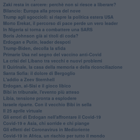
Zaki resta in carcere: perchè non si riesce a liberare?
Bilancio: Europa alla prova del nove
Trump agli sgoccioli: si riapre la politica estera USA
Morto Erekat, il percorso di pace perde un vero leader
In Nigeria si torna a combattere una SARS
Boris Johnson già ai titoli di coda?
Erdogan e Putin, leader despoti
Trump-Biden, decolla la sfida
Primarie Usa nel segno del vaccino anti-Covid
La crisi del Libano tra vecchi e nuovi problemi
Il Quirinale, la casa della memoria e della riconciliazione
Santa Sofia: il dolore di Bergoglio
L'addio a ​Zeev Sternhell
Erdogan, al-Sisi e il gioco libico
Bibi in tribunale, l'evento più atteso
Libia, tensione pronta a esplodere
Israele riparte. Con il vecchio Bibi in sella
Il 25 aprile virtuale
Gli errori di Erdogan nell'affrontare il Covid-19
Covid-19 e Asia, chi sorride e chi piange
Gli effetti del Coronavirus in Medioriente
Covid-19 in Africa, un rischio per tutto il mondo