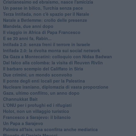
Cristianesimo ed ebraismo, nasce l'amicizia
Un paese in bilico, Turchia senza pace
Terza Intifada, non c'è spazio per il Natale
Natale a Betlemme: crollo delle presenze
Mandela, due anni dopo
Il viaggio in Africa di Papa Francesco
E se 20 anni fa, Rabin...
Intifada 2.0: senza freni il terrore in Israele
Intifada 2.0: la rivolta monta sui social network
Da Gaza a Montecatini: colloquio con Nidaa Badwan
Dal falco alla colomba: la visita di Reuven Rivlin
Il barbaro scempio del Califfato in Siria
Due crimini, un mondo sconvolto
Il ponte degli enti locali per la Palestina
Nucleare iraniano, diplomazia di vasta proporzione
Gaza, ultimo conflitto, un anno dopo
Channukkat Bait
L'ONU per i profughi ed i rifugiati
Holot, non un villaggio turistico
Francesco a Sarajevo: il bilancio
Un Papa a Sarajevo
Palmira all'Isis, una sconfitta anche mediatica
Ricordo di Daniela Meucci