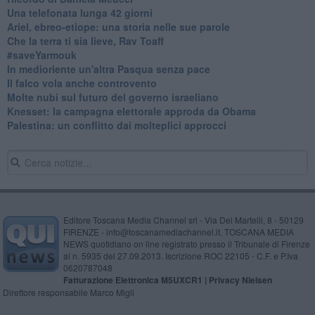
​Una telefonata lunga 42 giorni
​Ariel, ebreo-etiope: una storia nelle sue parole
Che la terra ti sia lieve, Rav Toaff
​#saveYarmouk
​In medioriente un'altra Pasqua senza pace
​Il falco vola anche controvento
Molte nubi sul futuro del governo israeliano
Knesset: la campagna elettorale approda da Obama
Palestina: un conflitto dai molteplici approcci
Editore Toscana Media Channel srl - Via Dei Martelli, 8 - 50129
FIRENZE - info@toscanamediachannel.it. TOSCANA MEDIA
NEWS quotidiano on line registrato presso il Tribunale di Firenze
al n. 5935 del 27.09.2013. Iscrizione ROC 22105 - C.F. e P.Iva
0620787048
Fatturazione Elettronica M5UXCR1 |
Privacy Nielsen
Direttore responsabile Marco Migli