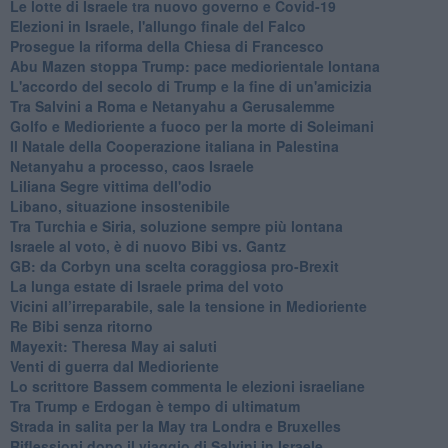
Le lotte di Israele tra nuovo governo e Covid-19
Elezioni in Israele, l'allungo finale del Falco
Prosegue la riforma della Chiesa di Francesco
Abu Mazen stoppa Trump: pace mediorientale lontana
L'accordo del secolo di Trump e la fine di un'amicizia
Tra Salvini a Roma e Netanyahu a Gerusalemme
Golfo e Medioriente a fuoco per la morte di Soleimani
Il Natale della Cooperazione italiana in Palestina
Netanyahu a processo, caos Israele
Liliana Segre vittima dell'odio
Libano, situazione insostenibile
Tra Turchia e Siria, soluzione sempre più lontana
Israele al voto, è di nuovo Bibi vs. Gantz
GB: da Corbyn una scelta coraggiosa pro-Brexit
La lunga estate di Israele prima del voto
Vicini all’irreparabile, sale la tensione in Medioriente
Re Bibi senza ritorno
Mayexit: Theresa May ai saluti
Venti di guerra dal Medioriente
Lo scrittore Bassem commenta le elezioni israeliane
Tra Trump e Erdogan è tempo di ultimatum
Strada in salita per la May tra Londra e Bruxelles
Riflessioni dopo il viaggio di Salvini in Israele