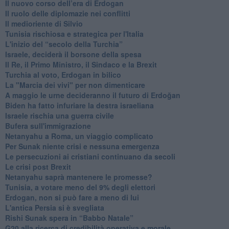
​Il nuovo corso dell’era di Erdogan
Il ruolo delle diplomazie nei conflitti
Il medioriente di Silvio
Tunisia rischiosa e strategica per l'Italia
L'inizio del “secolo della Turchia”
Israele, deciderà il borsone della spesa
Il Re, il Primo Ministro, il Sindaco e la Brexit
Turchia al voto, Erdogan in bilico
La "Marcia dei vivi" per non dimenticare
A maggio le urne decideranno il futuro di Erdoğan
Biden ha fatto infuriare la destra israeliana
Israele rischia una guerra civile
Bufera sull'immigrazione
Netanyahu a Roma, un viaggio complicato
Per Sunak niente crisi e nessuna emergenza
Le persecuzioni ai cristiani continuano da secoli
Le crisi post Brexit
Netanyahu saprà mantenere le promesse?
Tunisia, a votare meno del 9% degli elettori
Erdogan, non si può fare a meno di lui
L'antica Persia si è svegliata
Rishi Sunak spera in “Babbo Natale”
G20 alla ricerca di credibilità operativa e morale