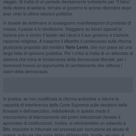
viaggio. Si tratta di un periodo decisamente turbolento per “il falco”
della destra israeliana, tornato al governo lo scorso dicembre dopo
aver vinto le ultime elezioni politiche.
In Israele da settimane si susseguono manifestazioni di protesta di
massa, il paese è in ebollizione. Viaggiano su binari opposti la
fazione pro e contro il leader del Likud e il suo governo a trazione
nazional-religiosa. A inasprire il dibattito il contenzioso sulla riforma
giudiziaria proposta dal ministro
Yariv Levin
, che non piace ad una
larga fetta di opinione pubblica. Per i critici si tratta di un attentato al
sistema che mina le fondamenta della democrazia liberale, per i
favorevoli invece un'opportunità di cambiamento che rafforza i
valori della democrazia.
In pratica, se non modificata la riforma andrebbe a ridurre la
capacità di interferenza della Corte Suprema sulle decisioni della
Knesset e dell'esecutivo, indebolendo in questo modo il
meccanismo di bilanciamento dei poteri istituzionali (Israele è
sprovvisto di costituzione). Inoltre, si eliminerebbe un ostacolo a
Bibi, imputato in tribunale nei processi per corruzione ed abuso di
potere, sulla via che porta diritto all'immunità. Inutile, ad oggi, è