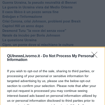
Guerra Ucraina, la pseudo neutralità di Bennet
La guerra in Ucraina vista dal Medio Oriente
​Il caos libico è un pozzo senza fine
Erdoğan e l'informazione
Crisi Corona, crisi Johnson, problemi post Brexit
Capitol Hill un anno dopo
Desmond Tutu "la voce dei senza voce"
Natale da incubo per Boris Johnson
La questione Ucraina
Cipro, un ponte dove si mischiano le culture
Una vigilia di Natale per un nuovo Rais
La questione israelo-palestinese ignorata dal G20
QUInewsLivorno.it -
Do Not Process My Personal
Erdogan continua a sfidare l'Occidente
Information
Libano, collasso economico e guerra civile
Johnson, da Trump a Biden alla Brexit
If you wish to opt-out of the sale, sharing to third parties, or
L'AUKUS e il Quad
processing of your personal or sensitive information for
Biden, primo presidente USA non in guerra
targeted advertising by us, please use the below opt-out
Papa Bergoglio vedrà Viktor Orbán
section to confirm your selection. Please note that after your
Bennet, un giorno in attesa di Biden
opt-out request is processed you may continue seeing
Il ritorno dei talebani
interest-based ads based on personal information utilized by
​La lenta agonia del Libano
Sudafrica, è allarme alimentare
us or personal information disclosed to third parties prior to