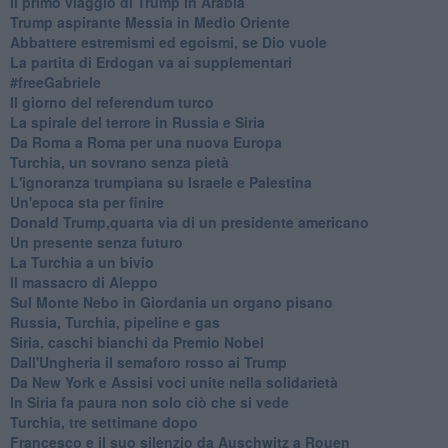
Il primo viaggio di Trump in Arabia
Trump aspirante Messia in Medio Oriente
Abbattere estremismi ed egoismi, se Dio vuole
La partita di Erdogan va ai supplementari
#freeGabriele
Il giorno del referendum turco
La spirale del terrore in Russia e Siria
Da Roma a Roma per una nuova Europa
Turchia, un sovrano senza pietà
L'ignoranza trumpiana su Israele e Palestina
Un'epoca sta per finire
Donald Trump,quarta via di un presidente americano
Un presente senza futuro
La Turchia a un bivio
Il massacro di Aleppo
Sul Monte Nebo in Giordania un organo pisano
Russia, Turchia, pipeline e gas
Siria, caschi bianchi da Premio Nobel
Dall'Ungheria il semaforo rosso ai Trump
Da New York e Assisi voci unite nella solidarietà
In Siria fa paura non solo ciò che si vede
Turchia, tre settimane dopo
Francesco e il suo silenzio da Auschwitz a Rouen