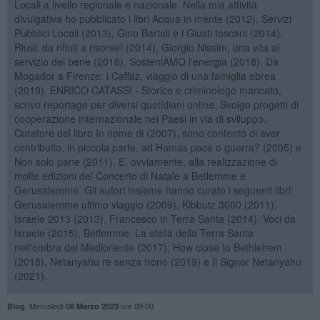
Locali a livello regionale e nazionale. Nella mia attività
divulgativa ho pubblicato i libri Acqua in mente (2012), Servizi
Pubblici Locali (2013), Gino Bartali e i Giusti toscani (2014),
Riusi: da rifiuti a risorse! (2014), Giorgio Nissim, una vita al
servizio del bene (2016), SosteniAMO l'energia (2018), Da
Mogador a Firenze: i Caffaz, viaggio di una famiglia ebrea
(2019). ENRICO CATASSI - Storico e criminologo mancato,
scrivo reportage per diversi quotidiani online. Svolgo progetti di
cooperazione internazionale nei Paesi in via di sviluppo.
Curatore del libro In nome di (2007), sono contento di aver
contribuito, in piccola parte, ad Hamas pace o guerra? (2005) e
Non solo pane (2011). E, ovviamente, alla realizzazione di
molte edizioni del Concerto di Natale a Betlemme e
Gerusalemme. Gli autori insieme hanno curato i seguenti libri:
Gerusalemme ultimo viaggio (2009), Kibbutz 3000 (2011),
Israele 2013 (2013), Francesco in Terra Santa (2014). Voci da
Israele (2015), Betlemme. La stella della Terra Santa
nell'ombra del Medioriente (2017), How close to Bethlehem
(2018), Netanyahu re senza trono (2019) e Il Signor Netanyahu
(2021).
,
Mercoledì
ore 09:00
Blog
08 Marzo 2023