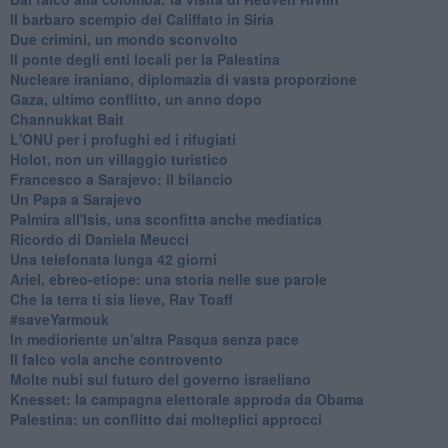
Il barbaro scempio del Califfato in Siria
Due crimini, un mondo sconvolto
Il ponte degli enti locali per la Palestina
Nucleare iraniano, diplomazia di vasta proporzione
Gaza, ultimo conflitto, un anno dopo
Channukkat Bait
L'ONU per i profughi ed i rifugiati
Holot, non un villaggio turistico
Francesco a Sarajevo: il bilancio
Un Papa a Sarajevo
Palmira all'Isis, una sconfitta anche mediatica
Ricordo di Daniela Meucci
​Una telefonata lunga 42 giorni
​Ariel, ebreo-etiope: una storia nelle sue parole
Che la terra ti sia lieve, Rav Toaff
​#saveYarmouk
​In medioriente un'altra Pasqua senza pace
​Il falco vola anche controvento
Molte nubi sul futuro del governo israeliano
Knesset: la campagna elettorale approda da Obama
Palestina: un conflitto dai molteplici approcci