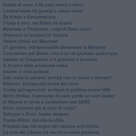
Israele al voto: il Re sarà morto o vivo?
Londra trema tra gossip e casse vuote
Da Kindu a Kanyamahoro
Trump è vivo, ma Biden va avanti
Myanmar e Thailandia, colpi di Stato ciclici
Crescono le tensioni in Turchia
Ombre cinesi sul Myanmar
27 gennaio, indispensabile alimentare la Memoria
Countdown per Biden: non è un 20 gennaio qualunque
Assalto al Congresso: c’è protesta e protesta
A 10 anni dalle primavere arabe
Israele: è crisi politica
Zaki resta in carcere: perchè non si riesce a liberare?
Bilancio: Europa alla prova del nove
Trump agli sgoccioli: si riapre la politica estera USA
Morto Erekat, il percorso di pace perde un vero leader
In Nigeria si torna a combattere una SARS
Boris Johnson già ai titoli di coda?
Erdogan e Putin, leader despoti
Trump-Biden, decolla la sfida
Primarie Usa nel segno del vaccino anti-Covid
La crisi del Libano tra vecchi e nuovi problemi