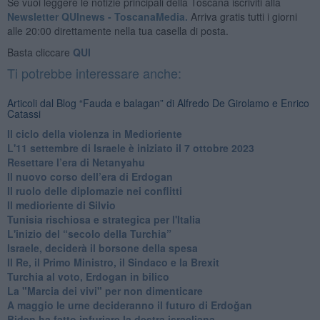
Se vuoi leggere le notizie principali della Toscana iscriviti alla
Newsletter QUInews - ToscanaMedia.
Arriva gratis tutti i giorni
alle 20:00 direttamente nella tua casella di posta.
Basta cliccare
QUI
Ti potrebbe interessare anche:
Articoli dal Blog “Fauda e balagan” di Alfredo De Girolamo e Enrico
Catassi
Il ciclo della violenza in Medioriente
L'11 settembre di Israele è iniziato il 7 ottobre 2023
Resettare l’era di Netanyahu
​Il nuovo corso dell’era di Erdogan
Il ruolo delle diplomazie nei conflitti
Il medioriente di Silvio
Tunisia rischiosa e strategica per l'Italia
L'inizio del “secolo della Turchia”
Israele, deciderà il borsone della spesa
Il Re, il Primo Ministro, il Sindaco e la Brexit
Turchia al voto, Erdogan in bilico
La "Marcia dei vivi" per non dimenticare
A maggio le urne decideranno il futuro di Erdoğan
Biden ha fatto infuriare la destra israeliana