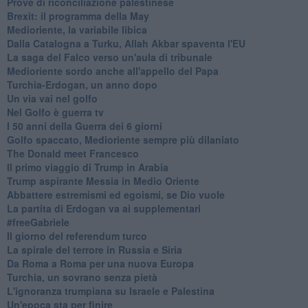
Prove di riconciliazione palestinese
Brexit: il programma della May
Medioriente, la variabile libica
Dalla Catalogna a Turku, Allah Akbar spaventa l'EU
La saga del Falco verso un'aula di tribunale
Medioriente sordo anche all'appello del Papa
Turchia-Erdogan, un anno dopo
Un via vai nel golfo
Nel Golfo è guerra tv
I 50 anni della Guerra dei 6 giorni
Golfo spaccato, Medioriente sempre più dilaniato
The Donald meet Francesco
Il primo viaggio di Trump in Arabia
Trump aspirante Messia in Medio Oriente
Abbattere estremismi ed egoismi, se Dio vuole
La partita di Erdogan va ai supplementari
#freeGabriele
Il giorno del referendum turco
La spirale del terrore in Russia e Siria
Da Roma a Roma per una nuova Europa
Turchia, un sovrano senza pietà
L'ignoranza trumpiana su Israele e Palestina
Un'epoca sta per finire