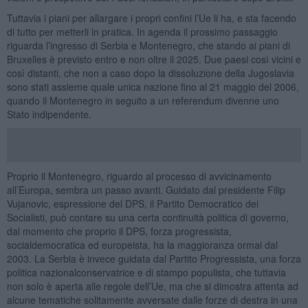
Tuttavia i piani per allargare i propri confini l’Ue li ha, e sta facendo
di tutto per metterli in pratica. In agenda il prossimo passaggio
riguarda l’ingresso di Serbia e Montenegro, che stando ai piani di
Bruxelles è previsto entro e non oltre il 2025. Due paesi così vicini e
così distanti, che non a caso dopo la dissoluzione della Jugoslavia
sono stati assieme quale unica nazione fino al 21 maggio del 2006,
quando il Montenegro in seguito a un referendum divenne uno
Stato indipendente.
Proprio il Montenegro, riguardo al processo di avvicinamento
all’Europa, sembra un passo avanti. Guidato dal presidente Filip
Vujanovic, espressione del DPS, il Partito Democratico dei
Socialisti, può contare su una certa continuità politica di governo,
dal momento che proprio il DPS, forza progressista,
socialdemocratica ed europeista, ha la maggioranza ormai dal
2003. La Serbia è invece guidata dal Partito Progressista, una forza
politica nazionalconservatrice e di stampo populista, che tuttavia
non solo è aperta alle regole dell’Ue, ma che si dimostra attenta ad
alcune tematiche solitamente avversate dalle forze di destra in una