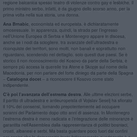
regione balcanica spesso teatro di violenze contro gay e lesbiche. Il
primo ministro serbo, infatti, è da giugno dello scorso anno, per la
prima volta nella sua storia, una donna.
Ana Brnabic
, economista ed europeista, è dichiaratamente
omosessuale. In apparenza, quindi, la strada per l’ingresso
nell’Unione Europea di Serbia e Montenegro appare in discesa,
anche se i nodi da sciogliere, tra avanzate dell’ultradestra e
riconquiste dei territori, sono molti, non banali e soprattutto non
riguardano, scendendo nel dettaglio, solo questi due paesi. Se è
storico il non riconoscimento del Kosovo da parte della Serbia, è
sempre più accesa la querelle tra Atene e Skopje sul nome della
Macedonia, per non parlare del forte diniego da parte della Spagna
–
Catalogna docet
– a riconoscere il Kosovo come stato
indipendente.
C’è poi l’avanzata dell’estrema destra
. Alle ultime elezioni serbe,
il partito di ultradestra e antieuropeista di Vojislav Seselj ha sfiorato
il 10% dei consensi, tornando prepotentemente ad occupare
scranni del Parlamento dopo otto anni di assenza. In Montenegro
l’estrema destra è meno radicata e l’integrazione delle minoranze è
garantita nell’Assemblea dalla rappresentanza di politici bosniaci,
croati, albanesi e serbi. Ma basta guardare poco fuori dai confini
per capire che la democrazia tanto faticosamente guadagnata è a