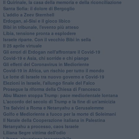
Il Quirinale, la casa della memoria e della riconciliazione
Santa Sofia: il dolore di Bergoglio
L'addio a ​Zeev Sternhell
Erdogan, al-Sisi e il gioco libico
Bibi in tribunale, l'evento più atteso
Libia, tensione pronta a esplodere
Israele riparte. Con il vecchio Bibi in sella
Il 25 aprile virtuale
Gli errori di Erdogan nell'affrontare il Covid-19
Covid-19 e Asia, chi sorride e chi piange
Gli effetti del Coronavirus in Medioriente
Covid-19 in Africa, un rischio per tutto il mondo
Le lotte di Israele tra nuovo governo e Covid-19
Elezioni in Israele, l'allungo finale del Falco
Prosegue la riforma della Chiesa di Francesco
Abu Mazen stoppa Trump: pace mediorientale lontana
L'accordo del secolo di Trump e la fine di un'amicizia
Tra Salvini a Roma e Netanyahu a Gerusalemme
Golfo e Medioriente a fuoco per la morte di Soleimani
Il Natale della Cooperazione italiana in Palestina
Netanyahu a processo, caos Israele
Liliana Segre vittima dell'odio
Libano, situazione insostenibile