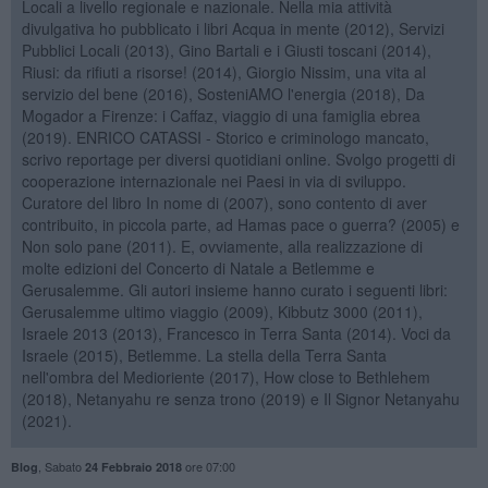
Locali a livello regionale e nazionale. Nella mia attività
divulgativa ho pubblicato i libri Acqua in mente (2012), Servizi
Pubblici Locali (2013), Gino Bartali e i Giusti toscani (2014),
Riusi: da rifiuti a risorse! (2014), Giorgio Nissim, una vita al
servizio del bene (2016), SosteniAMO l'energia (2018), Da
Mogador a Firenze: i Caffaz, viaggio di una famiglia ebrea
(2019). ENRICO CATASSI - Storico e criminologo mancato,
scrivo reportage per diversi quotidiani online. Svolgo progetti di
cooperazione internazionale nei Paesi in via di sviluppo.
Curatore del libro In nome di (2007), sono contento di aver
contribuito, in piccola parte, ad Hamas pace o guerra? (2005) e
Non solo pane (2011). E, ovviamente, alla realizzazione di
molte edizioni del Concerto di Natale a Betlemme e
Gerusalemme. Gli autori insieme hanno curato i seguenti libri:
Gerusalemme ultimo viaggio (2009), Kibbutz 3000 (2011),
Israele 2013 (2013), Francesco in Terra Santa (2014). Voci da
Israele (2015), Betlemme. La stella della Terra Santa
nell'ombra del Medioriente (2017), How close to Bethlehem
(2018), Netanyahu re senza trono (2019) e Il Signor Netanyahu
(2021).
,
Sabato
ore 07:00
Blog
24 Febbraio 2018