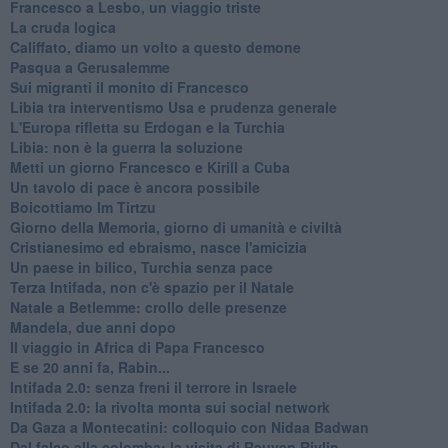
Francesco a Lesbo, un viaggio triste
La cruda logica
Califfato, diamo un volto a questo demone
Pasqua a Gerusalemme
Sui migranti il monito di Francesco
Libia tra interventismo Usa e prudenza generale
L'Europa rifletta su Erdogan e la Turchia
Libia: non è la guerra la soluzione
Metti un giorno Francesco e Kirill a Cuba
Un tavolo di pace è ancora possibile
Boicottiamo Im Tirtzu
Giorno della Memoria, giorno di umanità e civiltà
Cristianesimo ed ebraismo, nasce l'amicizia
Un paese in bilico, Turchia senza pace
Terza Intifada, non c'è spazio per il Natale
Natale a Betlemme: crollo delle presenze
Mandela, due anni dopo
Il viaggio in Africa di Papa Francesco
E se 20 anni fa, Rabin...
Intifada 2.0: senza freni il terrore in Israele
Intifada 2.0: la rivolta monta sui social network
Da Gaza a Montecatini: colloquio con Nidaa Badwan
Dal falco alla colomba: la visita di Reuven Rivlin