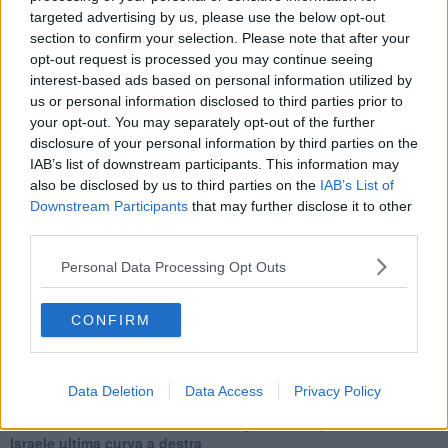
Una vigilia di Natale per un nuovo Rais
targeted advertising by us, please use the below opt-out
La questione israelo-palestinese ignorata dal G20
section to confirm your selection. Please note that after your
Erdogan continua a sfidare l'Occidente
opt-out request is processed you may continue seeing
Libano, collasso economico e guerra civile
interest-based ads based on personal information utilized by
Johnson, da Trump a Biden alla Brexit
L'AUKUS e il Quad
us or personal information disclosed to third parties prior to
Biden, primo presidente USA non in guerra
your opt-out. You may separately opt-out of the further
Papa Bergoglio vedrà Viktor Orbán
disclosure of your personal information by third parties on the
Bennet, un giorno in attesa di Biden
IAB’s list of downstream participants. This information may
Il ritorno dei talebani
also be disclosed by us to third parties on the
IAB’s List of
​La lenta agonia del Libano
Downstream Participants
that may further disclose it to other
Sudafrica, è allarme alimentare
third parties.
Usa di nuovo al centro della geopolitica internazionale
L’appuntamento di Israele con il cambiamento
Personal Data Processing Opt Outs
La farsa delle elezioni in Siria
In Medioriente non ci sono favole, solo realtà
CONFIRM
Biden chiama ma Netanyahu non risponde
Niente di nuovo in Medioriente
La forza di Boris Johnson
Biden nuovo alleato armeno contro la Turchia
Data Deletion
Data Access
Privacy Policy
Mar Mediterraneo cimitero silente
Richiami neo ottomani, la Francia guarda sospetta
Israele ultima curva a destra