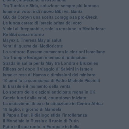
Tra Turchia e Siria, soluzione sempre più lontana
Israele al voto, è di nuovo Bibi vs. Gantz
GB: da Corbyn una scelta coraggiosa pro-Brexit
La lunga estate di Israele prima del voto
Vicini all’irreparabile, sale la tensione in Medioriente
Re Bibi senza ritorno
Mayexit: Theresa May ai saluti
Venti di guerra dal Medioriente
Lo scrittore Bassem commenta le elezioni israeliane
Tra Trump e Erdogan è tempo di ultimatum
Strada in salita per la May tra Londra e Bruxelles
Riflessioni dopo il viaggio di Salvini in Israele
Israele: resa di Hamas e dimissioni del ministro
10 anni fa la scomparsa di Padre Michele Piccirilli
In Brasile è il momento della verità
Lo spettro delle elezioni anticipate regna in UK
Grecia fuori dalla crisi, countdown iniziato
La mutazione libica e la situazione in Centro Africa
18 luglio, il giorno di Mandela
Il Papa a Bari: il dialogo sfida l’intolleranza
Il Mondiale in Russia e il ruolo di Putin
Putin e il suo ruolo in Europa e in Italia