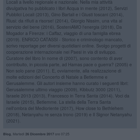
Locali a livello regionale e nazionale. Nella mia attività
divulgativa ho pubblicato i libri Acqua in mente (2012), Servizi
Pubblici Locali (2013), Gino Bartali e i Giusti toscani (2014),
Riusi: da rifiuti a risorse! (2014), Giorgio Nissim, una vita al
servizio del bene (2016), SosteniAMO l'energia (2018), Da
Mogador a Firenze: i Caffaz, viaggio di una famiglia ebrea
(2019). ENRICO CATASSI - Storico e criminologo mancato,
scrivo reportage per diversi quotidiani online. Svolgo progetti di
cooperazione internazionale nei Paesi in via di sviluppo.
Curatore del libro In nome di (2007), sono contento di aver
contribuito, in piccola parte, ad Hamas pace o guerra? (2005) e
Non solo pane (2011). E, ovviamente, alla realizzazione di
molte edizioni del Concerto di Natale a Betlemme e
Gerusalemme. Gli autori insieme hanno curato i seguenti libri:
Gerusalemme ultimo viaggio (2009), Kibbutz 3000 (2011),
Israele 2013 (2013), Francesco in Terra Santa (2014). Voci da
Israele (2015), Betlemme. La stella della Terra Santa
nell'ombra del Medioriente (2017), How close to Bethlehem
(2018), Netanyahu re senza trono (2019) e Il Signor Netanyahu
(2021).
,
Martedì
ore 07:25
Blog
26 Dicembre 2017