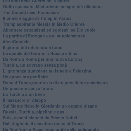
I 50 anni della Guerra dei 6 giorni
Golfo spaccato, Medioriente sempre più dilaniato
The Donald meet Francesco
Il primo viaggio di Trump in Arabia
Trump aspirante Messia in Medio Oriente
Abbattere estremismi ed egoismi, se Dio vuole
La partita di Erdogan va ai supplementari
#freeGabriele
Il giorno del referendum turco
La spirale del terrore in Russia e Siria
Da Roma a Roma per una nuova Europa
Turchia, un sovrano senza pietà
L'ignoranza trumpiana su Israele e Palestina
Un'epoca sta per finire
Donald Trump,quarta via di un presidente americano
Un presente senza futuro
La Turchia a un bivio
Il massacro di Aleppo
Sul Monte Nebo in Giordania un organo pisano
Russia, Turchia, pipeline e gas
Siria, caschi bianchi da Premio Nobel
Dall'Ungheria il semaforo rosso ai Trump
Da New York e Assisi voci unite nella solidarietà