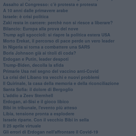
Assalto al Congresso: c’è protesta e protesta
A 10 anni dalle primavere arabe
Israele: è crisi politica
Zaki resta in carcere: perchè non si riesce a liberare?
Bilancio: Europa alla prova del nove
Trump agli sgoccioli: si riapre la politica estera USA
Morto Erekat, il percorso di pace perde un vero leader
In Nigeria si torna a combattere una SARS
Boris Johnson già ai titoli di coda?
Erdogan e Putin, leader despoti
Trump-Biden, decolla la sfida
Primarie Usa nel segno del vaccino anti-Covid
La crisi del Libano tra vecchi e nuovi problemi
Il Quirinale, la casa della memoria e della riconciliazione
Santa Sofia: il dolore di Bergoglio
L'addio a ​Zeev Sternhell
Erdogan, al-Sisi e il gioco libico
Bibi in tribunale, l'evento più atteso
Libia, tensione pronta a esplodere
Israele riparte. Con il vecchio Bibi in sella
Il 25 aprile virtuale
Gli errori di Erdogan nell'affrontare il Covid-19