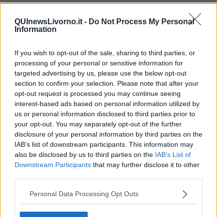
Ramadan con nuovi attacchi terroristici
Un vertice che rimarrà nella storia
QUInewsLivorno.it -
Do Not Process My Personal
Guerra in Ucraina, la diplomazia Usa Cina
Information
Guerra Ucraina, la pseudo neutralità di Bennet
La guerra in Ucraina vista dal Medio Oriente
​Il caos libico è un pozzo senza fine
If you wish to opt-out of the sale, sharing to third parties, or
Erdoğan e l'informazione
processing of your personal or sensitive information for
Crisi Corona, crisi Johnson, problemi post Brexit
targeted advertising by us, please use the below opt-out
Capitol Hill un anno dopo
section to confirm your selection. Please note that after your
Desmond Tutu "la voce dei senza voce"
opt-out request is processed you may continue seeing
Natale da incubo per Boris Johnson
interest-based ads based on personal information utilized by
La questione Ucraina
us or personal information disclosed to third parties prior to
Cipro, un ponte dove si mischiano le culture
your opt-out. You may separately opt-out of the further
Una vigilia di Natale per un nuovo Rais
disclosure of your personal information by third parties on the
La questione israelo-palestinese ignorata dal G20
IAB’s list of downstream participants. This information may
Erdogan continua a sfidare l'Occidente
also be disclosed by us to third parties on the
IAB’s List of
Libano, collasso economico e guerra civile
Downstream Participants
that may further disclose it to other
Johnson, da Trump a Biden alla Brexit
third parties.
L'AUKUS e il Quad
Biden, primo presidente USA non in guerra
Personal Data Processing Opt Outs
Papa Bergoglio vedrà Viktor Orbán
Bennet, un giorno in attesa di Biden