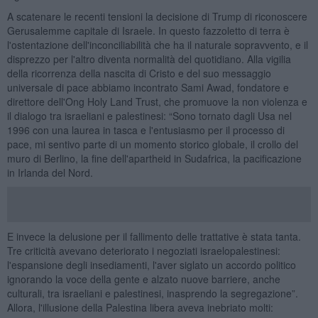
A scatenare le recenti tensioni la decisione di Trump di riconoscere
Gerusalemme capitale di Israele. In questo fazzoletto di terra è
l'ostentazione dell'inconciliabilità che ha il naturale sopravvento, e il
disprezzo per l'altro diventa normalità del quotidiano. Alla vigilia
della ricorrenza della nascita di Cristo e del suo messaggio
universale di pace abbiamo incontrato Sami Awad, fondatore e
direttore dell'Ong Holy Land Trust, che promuove la non violenza e
il dialogo tra israeliani e palestinesi: “Sono tornato dagli Usa nel
1996 con una laurea in tasca e l'entusiasmo per il processo di
pace, mi sentivo parte di un momento storico globale, il crollo del
muro di Berlino, la fine dell'apartheid in Sudafrica, la pacificazione
in Irlanda del Nord.
E invece la delusione per il fallimento delle trattative è stata tanta.
Tre criticità avevano deteriorato i negoziati israelopalestinesi:
l'espansione degli insediamenti, l'aver siglato un accordo politico
ignorando la voce della gente e alzato nuove barriere, anche
culturali, tra israeliani e palestinesi, inasprendo la segregazione”.
Allora, l'illusione della Palestina libera aveva inebriato molti: