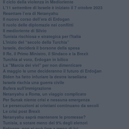
Il ciclo della violenza in Medioriente
L'11 settembre di Israele è iniziato il 7 ottobre 2023
Resettare l’era di Netanyahu
​Il nuovo corso dell’era di Erdogan
Il ruolo delle diplomazie nei conflitti
Il medioriente di Silvio
Tunisia rischiosa e strategica per l'Italia
L'inizio del “secolo della Turchia”
Israele, deciderà il borsone della spesa
Il Re, il Primo Ministro, il Sindaco e la Brexit
Turchia al voto, Erdogan in bilico
La "Marcia dei vivi" per non dimenticare
A maggio le urne decideranno il futuro di Erdoğan
Biden ha fatto infuriare la destra israeliana
Israele rischia una guerra civile
Bufera sull'immigrazione
Netanyahu a Roma, un viaggio complicato
Per Sunak niente crisi e nessuna emergenza
Le persecuzioni ai cristiani continuano da secoli
Le crisi post Brexit
Netanyahu saprà mantenere le promesse?
Tunisia, a votare meno del 9% degli elettori
Erdogan, non si può fare a meno di lui