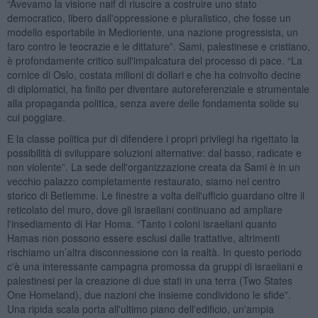
“Avevamo la visione naif di riuscire a costruire uno stato
democratico, libero dall'oppressione e pluralistico, che fosse un
modello esportabile in Medioriente, una nazione progressista, un
faro contro le teocrazie e le dittature”. Sami, palestinese e cristiano,
è profondamente critico sull'impalcatura del processo di pace. “La
cornice di Oslo, costata milioni di dollari e che ha coinvolto decine
di diplomatici, ha finito per diventare autoreferenziale e strumentale
alla propaganda politica, senza avere delle fondamenta solide su
cui poggiare.
E la classe politica pur di difendere i propri privilegi ha rigettato la
possibilità di sviluppare soluzioni alternative: dal basso, radicate e
non violente”. La sede dell'organizzazione creata da Sami è in un
vecchio palazzo completamente restaurato, siamo nel centro
storico di Betlemme. Le finestre a volta dell'ufficio guardano oltre il
reticolato del muro, dove gli israeliani continuano ad ampliare
l'insediamento di Har Homa. “Tanto i coloni israeliani quanto
Hamas non possono essere esclusi dalle trattative, altrimenti
rischiamo un’altra disconnessione con la realtà. In questo periodo
c'è una interessante campagna promossa da gruppi di israeliani e
palestinesi per la creazione di due stati in una terra (Two States
One Homeland), due nazioni che insieme condividono le sfide”.
Una ripida scala porta all'ultimo piano dell'edificio, un'ampia