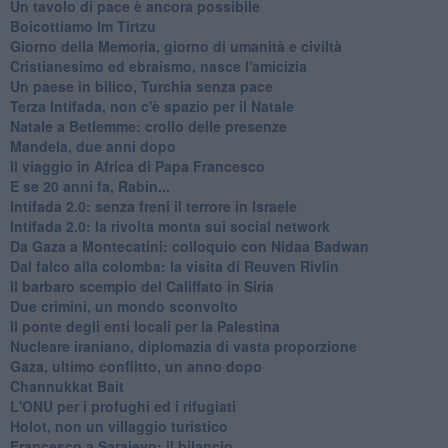
Un tavolo di pace è ancora possibile
Boicottiamo Im Tirtzu
Giorno della Memoria, giorno di umanità e civiltà
Cristianesimo ed ebraismo, nasce l'amicizia
Un paese in bilico, Turchia senza pace
Terza Intifada, non c'è spazio per il Natale
Natale a Betlemme: crollo delle presenze
Mandela, due anni dopo
Il viaggio in Africa di Papa Francesco
E se 20 anni fa, Rabin...
Intifada 2.0: senza freni il terrore in Israele
Intifada 2.0: la rivolta monta sui social network
Da Gaza a Montecatini: colloquio con Nidaa Badwan
Dal falco alla colomba: la visita di Reuven Rivlin
Il barbaro scempio del Califfato in Siria
Due crimini, un mondo sconvolto
Il ponte degli enti locali per la Palestina
Nucleare iraniano, diplomazia di vasta proporzione
Gaza, ultimo conflitto, un anno dopo
Channukkat Bait
L'ONU per i profughi ed i rifugiati
Holot, non un villaggio turistico
Francesco a Sarajevo: il bilancio