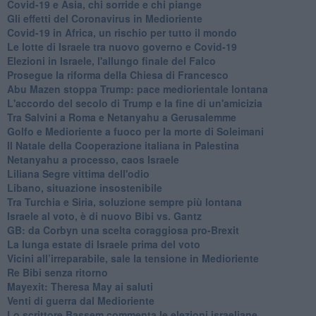
Covid-19 e Asia, chi sorride e chi piange
Gli effetti del Coronavirus in Medioriente
Covid-19 in Africa, un rischio per tutto il mondo
Le lotte di Israele tra nuovo governo e Covid-19
Elezioni in Israele, l'allungo finale del Falco
Prosegue la riforma della Chiesa di Francesco
Abu Mazen stoppa Trump: pace mediorientale lontana
L'accordo del secolo di Trump e la fine di un'amicizia
Tra Salvini a Roma e Netanyahu a Gerusalemme
Golfo e Medioriente a fuoco per la morte di Soleimani
Il Natale della Cooperazione italiana in Palestina
Netanyahu a processo, caos Israele
Liliana Segre vittima dell'odio
Libano, situazione insostenibile
Tra Turchia e Siria, soluzione sempre più lontana
Israele al voto, è di nuovo Bibi vs. Gantz
GB: da Corbyn una scelta coraggiosa pro-Brexit
La lunga estate di Israele prima del voto
Vicini all’irreparabile, sale la tensione in Medioriente
Re Bibi senza ritorno
Mayexit: Theresa May ai saluti
Venti di guerra dal Medioriente
Lo scrittore Bassem commenta le elezioni israeliane