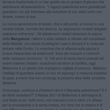
terrazza trasformata in un bar gestito da un gruppo di giovani che
aderiscono all'associazione. “I ragazzi palestinesi sono globalizzati,
guardano con più interesse alla soluzione di uno stato unico con
Israele, invece di due.
La nuova generazione di leader, che è alle porte, si muove in una
società tribale, corrotta dal sistema, se seguiranno modelli sbagliati
cadranno nell'errore”. Gli allestimenti natalizi decorano la piazza
della
Mangiatoia
, l'albero è stato istallato a ridosso del complesso
della Natività, uno stuolo di pellegrini russi e africani è in coda per
entrare nella Grotta. La moschea che si affaccia sulla piazza è
invece frequentata da betlemmiti. Voce del muezzin e rintocchi
delle campane convivono. “In 100 anni di storia siamo passati dal
vivere insieme cristiani, musulmani ed ebrei al conflitto, oggi
Betlemme è un ghetto che imprigiona migliaia di persone. Abbiamo
l'obbligo di guardare avanti, io non mi oppongo a nessuna iniziativa
di pace, a meno che non contenga la pessima idea della completa
divisione.
Comunque, continuo a chiedermi dov'è il Mandela palestinese? E il
de Klerk israeliano?”.Il Natale 2017 di Betlemme è all'insegna di
una festa un po' sotto tono, non mancano luci e canti, c’è attesa
per la processione e la santa messa, ma l'aria che si respira è di
una diffusa rassegnazione. Anche la protesta non ha raggiunto il