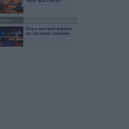
dono alla Caritas
ronaca
Dopo vari reati espulso
un cittadino straniero