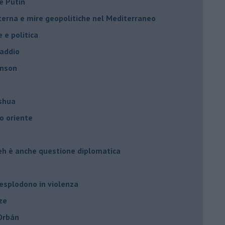
e Putin
nterna e mire geopolitiche nel Mediterraneo
e e politica
 addio
hnson
oshua
o oriente
leh è anche questione diplomatica
 esplodono in violenza
ze
 Orbán