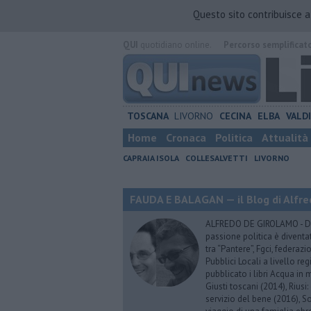
Questo sito contribuisce 
QUI
quotidiano online.
Percorso semplificat
TOSCANA
LIVORNO
CECINA
ELBA
VALD
Home
Cronaca
Politica
Attualità
CAPRAIA ISOLA
COLLESALVETTI
LIVORNO
FAUDA E BALAGAN — il Blog di Alfre
ALFREDO DE GIROLAMO - Dopo
passione politica è diventa
tra “Pantere”, Fgci, federazi
Pubblici Locali a livello re
pubblicato i libri Acqua in m
Giusti toscani (2014), Riusi:
servizio del bene (2016), S