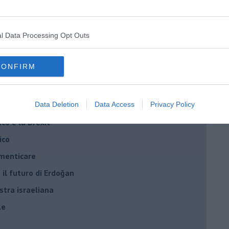
ogan
l Data Processing Opt Outs
onflitti
CONFIRM
per l'Italia
hia”
ella spesa
Data Deletion
Data Access
Privacy Policy
daco e la Brexit
ico
imenticare
il futuro di Erdoğan
stra israeliana
le