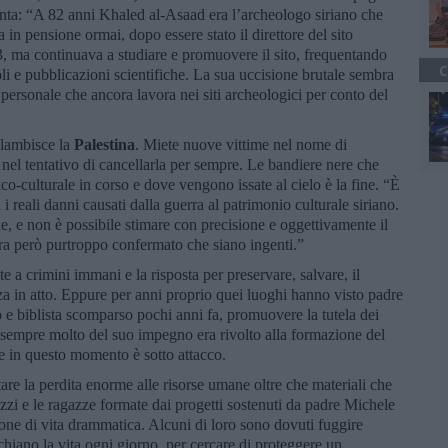
anta: “A 82 anni Khaled al-Asaad era l’archeologo siriano che
a in pensione ormai, dopo essere stato il direttore del sito
3, ma continuava a studiare e promuovere il sito, frequentando
C
li e pubblicazioni scientifiche. La sua uccisione brutale sembra
l personale che ancora lavora nei siti archeologici per conto del
, lambisce la
Palestina
. Miete nuove vittime nel nome di
 nel tentativo di cancellarla per sempre. Le bandiere nere che
ico-culturale in corso e dove vengono issate al cielo è la fine. “È
 i reali danni causati dalla guerra al patrimonio culturale siriano.
, e non è possibile stimare con precisione e oggettivamente il
ra però purtroppo confermato che siano ingenti.”
 a crimini immani e la risposta per preservare, salvare, il
a in atto. Eppure per anni proprio quei luoghi hanno visto padre
 e biblista scomparso pochi anni fa, promuovere la tutela dei
me sempre molto del suo impegno era rivolto alla formazione del
he in questo momento è sotto attacco.
re la perdita enorme alle risorse umane oltre che materiali che
azzi e le ragazze formate dai progetti sostenuti da padre Michele
one di vita drammatica. Alcuni di loro sono dovuti fuggire
ischiano la vita ogni giorno, per cercare di proteggere un