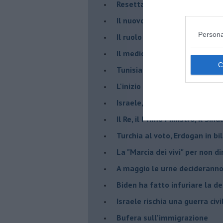
Resettare l’era di Netanyahu
​Il nuovo corso dell’era di Erd
Persona
Il ruolo delle diplomazie nei c
Il medioriente di Silvio
Tunisia rischiosa e strategica 
L'inizio del “secolo della Turc
Israele, deciderà il borsone d
Il Re, il Primo Ministro, il Sin
Turchia al voto, Erdogan in bil
La "Marcia dei vivi" per non d
A maggio le urne decideranno 
Biden ha fatto infuriare la de
Israele rischia una guerra civi
Bufera sull'immigrazione