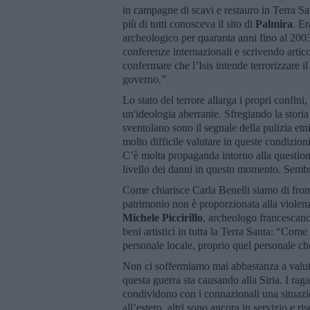
in campagne di scavi e restauro in Terra S
più di tutti conosceva il sito di
Palmira
. Er
archeologico per quaranta anni fino al 200
conferenze internazionali e scrivendo artico
confermare che l’Isis intende terrorizzare i
governo.”
Lo stato del terrore allarga i propri confini
un'ideologia aberrante. Sfregiando la storia
sventolano sono il segnale della pulizia etn
molto difficile valutare in queste condizioni
C’è molta propaganda intorno alla questione
livello dei danni in questo momento. Semb
Come chiarisce Carla Benelli siamo di fronte
patrimonio non è proporzionata alla violenz
Michele Piccirillo
, archeologo francescano
beni artistici in tutta la Terra Santa: “Co
personale locale, proprio quel personale c
Non ci soffermiamo mai abbastanza a valuta
questa guerra sta causando alla Siria. I rag
condividono con i connazionali una situazi
all’estero, altri sono ancora in servizio e r