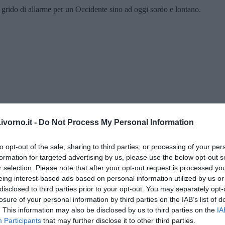
l grido di allarme per un Occidente sino ad oggi sordo e lontano.
vorno.it -
Do Not Process My Personal Information
to opt-out of the sale, sharing to third parties, or processing of your per
formation for targeted advertising by us, please use the below opt-out s
r selection. Please note that after your opt-out request is processed y
di Alfredo De Girolamo e Enrico Catassi
eing interest-based ads based on personal information utilized by us or
disclosed to third parties prior to your opt-out. You may separately opt-
oriente
losure of your personal information by third parties on the IAB’s list of
. This information may also be disclosed by us to third parties on the
IA
iziato il 7 ottobre 2023
Participants
that may further disclose it to other third parties.