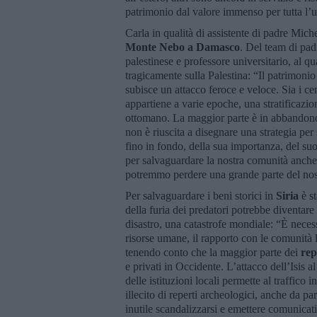
patrimonio dal valore immenso per tutta l’
Carla in qualità di assistente di padre Mich
Monte Nebo a Damasco
. Del team di pa
palestinese e professore universitario, al 
tragicamente sulla Palestina: “Il patrimonio
subisce un attacco feroce e veloce. Sia i cen
appartiene a varie epoche, una stratificazion
ottomano. La maggior parte è in abbandono e
non è riuscita a disegnare una strategia 
fino in fondo, della sua importanza, del su
per salvaguardare la nostra comunità anche
potremmo perdere una grande parte del no
Per salvaguardare i beni storici in
Siria
è st
della furia dei predatori potrebbe diventare
disastro, una catastrofe mondiale: “È necess
risorse umane, il rapporto con le comunità lo
tenendo conto che la maggior parte dei
rep
e privati in Occidente. L’attacco dell’Isis a
delle istituzioni locali permette al traffico 
illecito di reperti archeologici, anche da par
inutile scandalizzarsi e emettere comunica