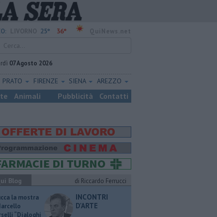
25°
36°
O:
LIVORNO
QuiNews.net
rdì
07 Agosto 2026
PRATO
FIRENZE
SIENA
AREZZO
ste
Animali
Pubblicità
Contatti
ui Blog
di Riccardo Ferrucci
INCONTRI
ucca la mostra
D'ARTE
Marcello
selli “Dialoghi