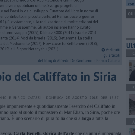
rea (2019). ENRICO CATASSI - Storico e criminologo
con 
er diversi quotidiani online. Svolgo progetti di
 nei Paesi in via di sviluppo. Curatore del libro In nome di
QUI
er contribuito, in piccola parte, ad Hamas pace o guerra?
1). E, ovviamente, alla realizzazione di molte edizioni del
emme e Gerusalemme. Gli autori insieme hanno curato i
 ultimo viaggio (2009), Kibbutz 3000 (2011), Israele 2013
Santa (2014). Voci da Israele (2015), Betlemme. La stella
Ult
ra del Medioriente (2017), How close to Bethlehem (2018),
2019) e Il Signor Netanyahu (2021).
Vedi tutti
C
gli articoli
del blog di Alfredo De Girolamo e Enrico Catassi
io del Califfato in Siria
S
LAMO E ENRICO CATASSI - DOMENICA
23 AGOSTO 2015
ORE 18:57
mpie impunemente e quotidianamente l'esercito del Califfato in
nno raso al suolo il monastero di Mar Elian, in Siria, poche ore
ano. È uno scenario di pura follia che si allarga a tutta la
A
lavora,
Carla Benelli, storica dell'arte
che da anni è impegnata