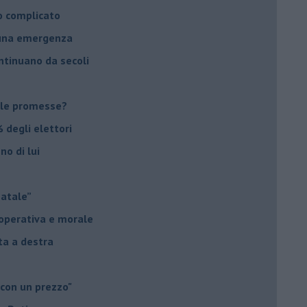
o complicato
suna emergenza
ontinuano da secoli
le promesse?
 degli elettori
no di lui
Natale”
à operativa e morale
sta a destra
 con un prezzo"