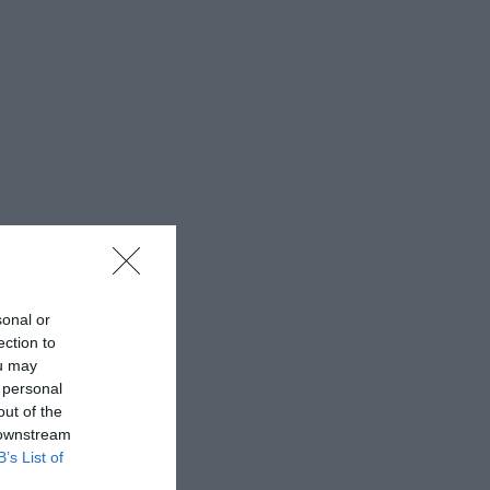
sonal or
ection to
ou may
 personal
out of the
 downstream
B’s List of