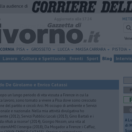
alla audience di
o
Aggiornato alle 17:24
METE
Vene
ICORNIA
PISA
GROSSETO
LUCCA
MASSA CARRARA
PISTOIA
Lavoro
Cultura e Spettacolo
Eventi
Sport
Blog
Intervi
do De Girolamo e Enrico Catassi
 un lungo periodo di vita vissuta a Firenze in cui la
ta lavoro, sono tornato a vivere a Pisa dove sono cresciuto
one del partito e circoli Arci. Mi occupo di ambiente e Servizi
Q
gionale e nazionale. Nella mia attività divulgativa ho
ente (2012), Servizi Pubblici Locali (2013), Gino Bartali e i
A L
 da rifiuti a risorse! (2014), Giorgio Nissim, una vita al
di 
osteniAMO l'energia (2018), Da Mogador a Firenze: i Caffaz,
Scar