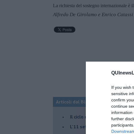
La richiesta del sostegno internazionale è i
Alfredo De Girolamo e Enrico Catassi
QUInewsLi
If you wish 
sensitive in
confirm you
Articoli dal Blog “Fauda e balagan” 
continue se
information 
Il ciclo della violenza in Medi
further disc
participants
L'11 settembre di Israele è in
Downstream 