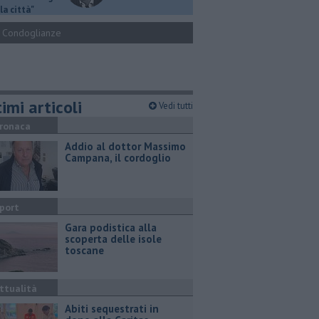
la città"
Condoglianze
imi articoli
Vedi tutti
ronaca
Addio al dottor Massimo
Campana, il cordoglio
port
Gara podistica alla
scoperta delle isole
toscane
ttualità
Abiti sequestrati in