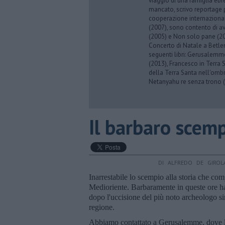
viaggio di una famiglia eb
mancato, scrivo reportage p
cooperazione internazionale
(2007), sono contento di av
(2005) e Non solo pane (201
Concerto di Natale a Betl
seguenti libri: Gerusalemme
(2013), Francesco in Terra 
della Terra Santa nell'omb
Netanyahu re senza trono (
Il barbaro scemp
DI ALFREDO DE GIRO
Inarrestabile lo scempio alla storia che co
Medioriente. Barbaramente in queste ore ha
dopo l'uccisione del più noto archeologo siri
regione.
Abbiamo contattato a Gerusalemme, dove 