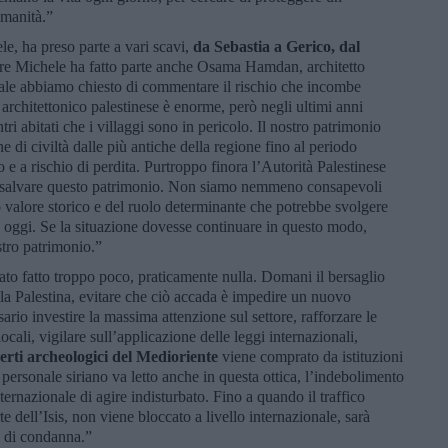
umanità.”
ele, ha preso parte a vari scavi,
da Sebastia a Gerico, dal
dre Michele ha fatto parte anche Osama Hamdan, architetto
quale abbiamo chiesto di commentare il rischio che incombe
 architettonico palestinese è enorme, però negli ultimi anni
tri abitati che i villaggi sono in pericolo. Il nostro patrimonio
e di civiltà dalle più antiche della regione fino al periodo
 a rischio di perdita. Purtroppo finora l’Autorità Palestinese
per salvare questo patrimonio. Non siamo nemmeno consapevoli
o valore storico e del ruolo determinante che potrebbe svolgere
 oggi. Se la situazione dovesse continuare in questo modo,
stro patrimonio.”
ato fatto troppo poco, praticamente nulla. Domani il bersaglio
 la Palestina, evitare che ciò accada è impedire un nuovo
ario investire la massima attenzione sul settore, rafforzare le
cali, vigilare sull’applicazione delle leggi internazionali,
erti archeologici del Medioriente
viene comprato da istituzioni
l personale siriano va letto anche in questa ottica, l’indebolimento
internazionale di agire indisturbato. Fino a quando il traffico
te dell’Isis, non viene bloccato a livello internazionale, sarà
ti di condanna.”