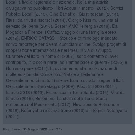
Locali a livello regionale e nazionale. Nella mia attività
divulgativa ho pubblicato i libri Acqua in mente (2012), Servizi
Pubblici Locali (2013), Gino Bartali e i Giusti toscani (2014),
Riusi: da rifiuti a risorse! (2014), Giorgio Nissim, una vita al
servizio del bene (2016), SosteniAMO l'energia (2018), Da
Mogador a Firenze: i Caffaz, viaggio di una famiglia ebrea
(2019). ENRICO CATASSI - Storico e criminologo mancato,
scrivo reportage per diversi quotidiani online. Svolgo progetti di
cooperazione internazionale nei Paesi in via di sviluppo.
Curatore del libro In nome di (2007), sono contento di aver
contribuito, in piccola parte, ad Hamas pace o guerra? (2005) e
Non solo pane (2011). E, ovviamente, alla realizzazione di
molte edizioni del Concerto di Natale a Betlemme e
Gerusalemme. Gli autori insieme hanno curato i seguenti libri:
Gerusalemme ultimo viaggio (2009), Kibbutz 3000 (2011),
Israele 2013 (2013), Francesco in Terra Santa (2014). Voci da
Israele (2015), Betlemme. La stella della Terra Santa
nell'ombra del Medioriente (2017), How close to Bethlehem
(2018), Netanyahu re senza trono (2019) e Il Signor Netanyahu
(2021).
,
Lunedì
ore 12:17
Blog
31 Maggio 2021