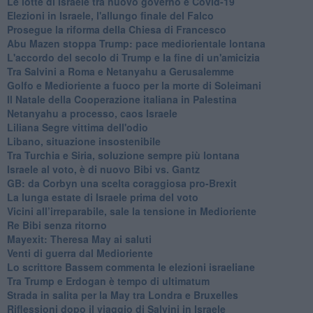
Le lotte di Israele tra nuovo governo e Covid-19
Elezioni in Israele, l'allungo finale del Falco
Prosegue la riforma della Chiesa di Francesco
Abu Mazen stoppa Trump: pace mediorientale lontana
L'accordo del secolo di Trump e la fine di un'amicizia
Tra Salvini a Roma e Netanyahu a Gerusalemme
Golfo e Medioriente a fuoco per la morte di Soleimani
Il Natale della Cooperazione italiana in Palestina
Netanyahu a processo, caos Israele
Liliana Segre vittima dell'odio
Libano, situazione insostenibile
Tra Turchia e Siria, soluzione sempre più lontana
Israele al voto, è di nuovo Bibi vs. Gantz
GB: da Corbyn una scelta coraggiosa pro-Brexit
La lunga estate di Israele prima del voto
Vicini all’irreparabile, sale la tensione in Medioriente
Re Bibi senza ritorno
Mayexit: Theresa May ai saluti
Venti di guerra dal Medioriente
Lo scrittore Bassem commenta le elezioni israeliane
Tra Trump e Erdogan è tempo di ultimatum
Strada in salita per la May tra Londra e Bruxelles
Riflessioni dopo il viaggio di Salvini in Israele