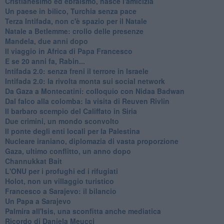
Cristianesimo ed ebraismo, nasce l'amicizia
Un paese in bilico, Turchia senza pace
Terza Intifada, non c'è spazio per il Natale
Natale a Betlemme: crollo delle presenze
Mandela, due anni dopo
Il viaggio in Africa di Papa Francesco
E se 20 anni fa, Rabin...
Intifada 2.0: senza freni il terrore in Israele
Intifada 2.0: la rivolta monta sui social network
Da Gaza a Montecatini: colloquio con Nidaa Badwan
Dal falco alla colomba: la visita di Reuven Rivlin
Il barbaro scempio del Califfato in Siria
Due crimini, un mondo sconvolto
Il ponte degli enti locali per la Palestina
Nucleare iraniano, diplomazia di vasta proporzione
Gaza, ultimo conflitto, un anno dopo
Channukkat Bait
L'ONU per i profughi ed i rifugiati
Holot, non un villaggio turistico
Francesco a Sarajevo: il bilancio
Un Papa a Sarajevo
Palmira all'Isis, una sconfitta anche mediatica
Ricordo di Daniela Meucci