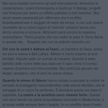
Non sono bastati nemmeno gli aiuti internazionali, attraverso la
cooperazione, i piani d'emergenza e quelli per il dialogo, progetti
che finiscono per avere un effetto palliativo e mai risolutivo. Non
serve essere pessimisti per affermare che il conflitto
israelopalestinese è sfuggito di mano da tempo, e non può essere
ricondotto ad un piano logico di “normali” relazioni senza uno
sforzo enorme e comune. Altrimenti varrà ancora la massima
andreottiana: “Temo proprio che non vedrò la pace in Terra Santa
in questa vita… Sospetto che non la vedrete neanche voi”.
Chi non la vedrà è Adham al-Taani
, un bambino di Gaza, aveva
sei anni e viveva a Beit Lahiya. Adham è morto insieme ai suoi
familiari. Sepolto sotto un cumulo di macerie. Quando è stato
estratto dalle rovine della sua casa con il capo chino e il corpo
coperto di polvere era irriconoscibile. Non potrà più giocare Ido
Avigal, israeliano, che di anni ne aveva cinque.
Quando le sirene di Sderot
hanno iniziato a suonare la madre ha
pensato di proteggerlo nascondendolo nella stanza blindata, che la
scheggia di un razzo ha perforato. È deceduto poche ore dopo in
ospedale.
La madre e la sorellina sono rimaste ferite
. Queste
non sono favole ma storie di quotidiana normalità in Medioriente, è
la cruda realtà sempre dietro l’angolo. In un conflitto dove il nodo