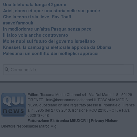
​Una telefonata lunga 42 giorni
​Ariel, ebreo-etiope: una storia nelle sue parole
Che la terra ti sia lieve, Rav Toaff
​#saveYarmouk
​In medioriente un'altra Pasqua senza pace
​Il falco vola anche controvento
Molte nubi sul futuro del governo israeliano
Knesset: la campagna elettorale approda da Obama
Palestina: un conflitto dai molteplici approcci
Editore Toscana Media Channel srl - Via Dei Martelli, 8 - 50129
FIRENZE - info@toscanamediachannel.it. TOSCANA MEDIA
NEWS quotidiano on line registrato presso il Tribunale di Firenze
al n. 5935 del 27.09.2013. Iscrizione ROC 22105 - C.F. e P.Iva
0620787048
Fatturazione Elettronica M5UXCR1 |
Privacy Nielsen
Direttore responsabile Marco Migli