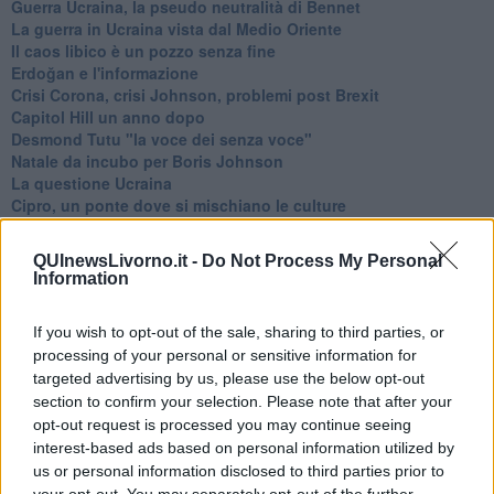
Guerra Ucraina, la pseudo neutralità di Bennet
La guerra in Ucraina vista dal Medio Oriente
​Il caos libico è un pozzo senza fine
Erdoğan e l'informazione
Crisi Corona, crisi Johnson, problemi post Brexit
Capitol Hill un anno dopo
Desmond Tutu "la voce dei senza voce"
Natale da incubo per Boris Johnson
La questione Ucraina
Cipro, un ponte dove si mischiano le culture
Una vigilia di Natale per un nuovo Rais
La questione israelo-palestinese ignorata dal G20
QUInewsLivorno.it -
Do Not Process My Personal
Erdogan continua a sfidare l'Occidente
Information
Libano, collasso economico e guerra civile
Johnson, da Trump a Biden alla Brexit
If you wish to opt-out of the sale, sharing to third parties, or
L'AUKUS e il Quad
processing of your personal or sensitive information for
Biden, primo presidente USA non in guerra
targeted advertising by us, please use the below opt-out
Papa Bergoglio vedrà Viktor Orbán
section to confirm your selection. Please note that after your
Bennet, un giorno in attesa di Biden
Il ritorno dei talebani
opt-out request is processed you may continue seeing
​La lenta agonia del Libano
interest-based ads based on personal information utilized by
Sudafrica, è allarme alimentare
us or personal information disclosed to third parties prior to
Usa di nuovo al centro della geopolitica internazionale
your opt-out. You may separately opt-out of the further