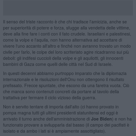
Il senso del triste racconto è che chi tradisce l'amicizia, anche se
per superiorità di potere e forza, sfugge alla vendetta delle vittime,
deve alla fine fare i conti con il fato crudele. Israeliani e palestinesi,
come la volpe e l'aquila, non hanno alternativa ad accettare di
vivere l'uno accanto all'altro e finché non avranno trovato un modo
civile per farlo, le colpe del loro scriteriato agire ricadranno sui più
deboli: gli indifesi cuccioli della volpe e gli aquilotti, gli innocenti
bambini di Gaza come quelli delle città nel Sud di Israele.
In questi decenni abbiamo purtroppo imparato che la diplomazia
internazionale e le risoluzioni dell'Onu non ottengono il risultato
prefissato. Frecce spuntate, che escono da una faretra vuota. Ciò
che manca sono contenuti concreti da portare al tavolo della
trattativa per fermare il ciclo vizioso della guerra.
Non è servito tentare di imporla dall'alto (ci hanno provato in
pompa magna tutti gli ultimi presidenti statunitensi ed oggi è
arrivato il turno anche dell'amministrazione di
Joe Biden
) e non ha
funzionato provare a svilupparla dal basso (il campo dei pacifisti è
isolato e da ambo i lati si è ampiamente assottigliato).