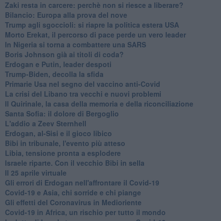
Zaki resta in carcere: perchè non si riesce a liberare?
Bilancio: Europa alla prova del nove
Trump agli sgoccioli: si riapre la politica estera USA
Morto Erekat, il percorso di pace perde un vero leader
In Nigeria si torna a combattere una SARS
Boris Johnson già ai titoli di coda?
Erdogan e Putin, leader despoti
Trump-Biden, decolla la sfida
Primarie Usa nel segno del vaccino anti-Covid
La crisi del Libano tra vecchi e nuovi problemi
Il Quirinale, la casa della memoria e della riconciliazione
Santa Sofia: il dolore di Bergoglio
L'addio a ​Zeev Sternhell
Erdogan, al-Sisi e il gioco libico
Bibi in tribunale, l'evento più atteso
Libia, tensione pronta a esplodere
Israele riparte. Con il vecchio Bibi in sella
Il 25 aprile virtuale
Gli errori di Erdogan nell'affrontare il Covid-19
Covid-19 e Asia, chi sorride e chi piange
Gli effetti del Coronavirus in Medioriente
Covid-19 in Africa, un rischio per tutto il mondo