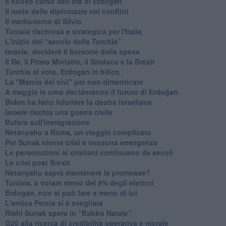
​Il nuovo corso dell’era di Erdogan
Il ruolo delle diplomazie nei conflitti
Il medioriente di Silvio
Tunisia rischiosa e strategica per l'Italia
L'inizio del “secolo della Turchia”
Israele, deciderà il borsone della spesa
Il Re, il Primo Ministro, il Sindaco e la Brexit
Turchia al voto, Erdogan in bilico
La "Marcia dei vivi" per non dimenticare
A maggio le urne decideranno il futuro di Erdoğan
Biden ha fatto infuriare la destra israeliana
Israele rischia una guerra civile
Bufera sull'immigrazione
Netanyahu a Roma, un viaggio complicato
Per Sunak niente crisi e nessuna emergenza
Le persecuzioni ai cristiani continuano da secoli
Le crisi post Brexit
Netanyahu saprà mantenere le promesse?
Tunisia, a votare meno del 9% degli elettori
Erdogan, non si può fare a meno di lui
L'antica Persia si è svegliata
Rishi Sunak spera in “Babbo Natale”
G20 alla ricerca di credibilità operativa e morale