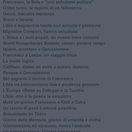
Francesco, la Siria e "una soluzione politica"
Golpe turco: le ragioni di un fallimento
Dacca, macabra mattanza
Brexit e Israele
Libia e migranti:la teoria non annulla il problema
Migration Compact, l'unica soluzione
L'Africa e i suoi popoli, un nostro bene comune
World Humanitarian Summit: vietato perdere tempo
Israele, attentato a Gerusalemme
Francesco a Lesbo, un viaggio triste
La cruda logica
Califfato, diamo un volto a questo demone
Pasqua a Gerusalemme
Sui migranti il monito di Francesco
Libia tra interventismo Usa e prudenza generale
L'Europa rifletta su Erdogan e la Turchia
Libia: non è la guerra la soluzione
Metti un giorno Francesco e Kirill a Cuba
Un tavolo di pace è ancora possibile
Boicottiamo Im Tirtzu
Giorno della Memoria, giorno di umanità e civiltà
Cristianesimo ed ebraismo, nasce l'amicizia
Un paese in bilico, Turchia senza pace