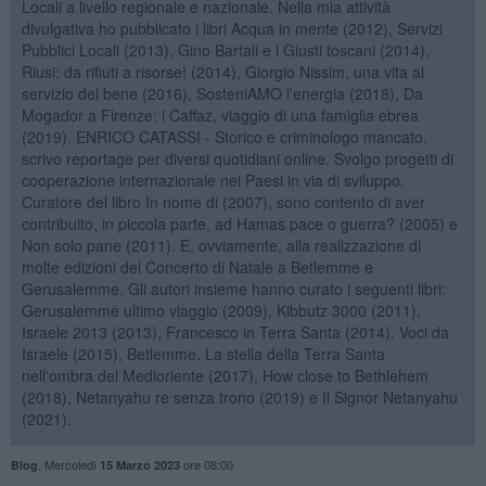
Locali a livello regionale e nazionale. Nella mia attività
divulgativa ho pubblicato i libri Acqua in mente (2012), Servizi
Pubblici Locali (2013), Gino Bartali e i Giusti toscani (2014),
Riusi: da rifiuti a risorse! (2014), Giorgio Nissim, una vita al
servizio del bene (2016), SosteniAMO l'energia (2018), Da
Mogador a Firenze: i Caffaz, viaggio di una famiglia ebrea
(2019). ENRICO CATASSI - Storico e criminologo mancato,
scrivo reportage per diversi quotidiani online. Svolgo progetti di
cooperazione internazionale nei Paesi in via di sviluppo.
Curatore del libro In nome di (2007), sono contento di aver
contribuito, in piccola parte, ad Hamas pace o guerra? (2005) e
Non solo pane (2011). E, ovviamente, alla realizzazione di
molte edizioni del Concerto di Natale a Betlemme e
Gerusalemme. Gli autori insieme hanno curato i seguenti libri:
Gerusalemme ultimo viaggio (2009), Kibbutz 3000 (2011),
Israele 2013 (2013), Francesco in Terra Santa (2014). Voci da
Israele (2015), Betlemme. La stella della Terra Santa
nell'ombra del Medioriente (2017), How close to Bethlehem
(2018), Netanyahu re senza trono (2019) e Il Signor Netanyahu
(2021).
,
Mercoledì
ore 08:00
Blog
15 Marzo 2023