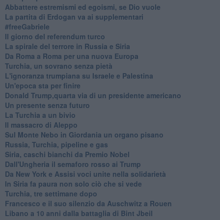
Abbattere estremismi ed egoismi, se Dio vuole
La partita di Erdogan va ai supplementari
#freeGabriele
Il giorno del referendum turco
La spirale del terrore in Russia e Siria
Da Roma a Roma per una nuova Europa
Turchia, un sovrano senza pietà
L'ignoranza trumpiana su Israele e Palestina
Un'epoca sta per finire
Donald Trump,quarta via di un presidente americano
Un presente senza futuro
La Turchia a un bivio
Il massacro di Aleppo
Sul Monte Nebo in Giordania un organo pisano
Russia, Turchia, pipeline e gas
Siria, caschi bianchi da Premio Nobel
Dall'Ungheria il semaforo rosso ai Trump
Da New York e Assisi voci unite nella solidarietà
In Siria fa paura non solo ciò che si vede
Turchia, tre settimane dopo
Francesco e il suo silenzio da Auschwitz a Rouen
Libano a 10 anni dalla battaglia di Bint Jbeil