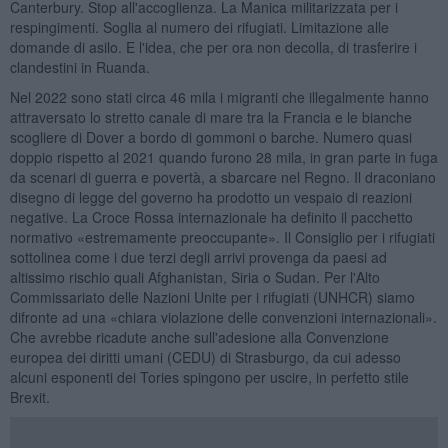
Canterbury. Stop all'accoglienza. La Manica militarizzata per i
respingimenti. Soglia al numero dei rifugiati. Limitazione alle
domande di asilo. E l'idea, che per ora non decolla, di trasferire i
clandestini in Ruanda.
Nel 2022 sono stati circa 46 mila i migranti che illegalmente hanno
attraversato lo stretto canale di mare tra la Francia e le bianche
scogliere di Dover a bordo di gommoni o barche. Numero quasi
doppio rispetto al 2021 quando furono 28 mila, in gran parte in fuga
da scenari di guerra e povertà, a sbarcare nel Regno. Il draconiano
disegno di legge del governo ha prodotto un vespaio di reazioni
negative. La Croce Rossa internazionale ha definito il pacchetto
normativo «estremamente preoccupante». Il Consiglio per i rifugiati
sottolinea come i due terzi degli arrivi provenga da paesi ad
altissimo rischio quali Afghanistan, Siria o Sudan. Per l'Alto
Commissariato delle Nazioni Unite per i rifugiati (UNHCR) siamo
difronte ad una «chiara violazione delle convenzioni internazionali».
Che avrebbe ricadute anche sull'adesione alla Convenzione
europea dei diritti umani (CEDU) di Strasburgo, da cui adesso
alcuni esponenti dei Tories spingono per uscire, in perfetto stile
Brexit.