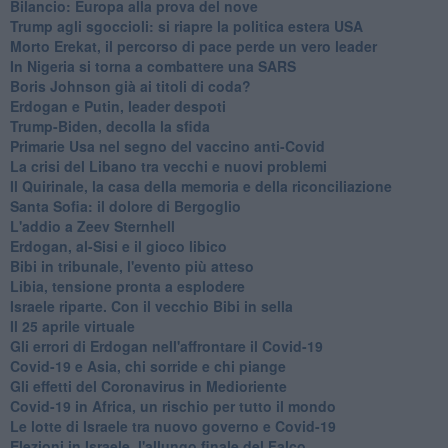
Bilancio: Europa alla prova del nove
Trump agli sgoccioli: si riapre la politica estera USA
Morto Erekat, il percorso di pace perde un vero leader
In Nigeria si torna a combattere una SARS
Boris Johnson già ai titoli di coda?
Erdogan e Putin, leader despoti
Trump-Biden, decolla la sfida
Primarie Usa nel segno del vaccino anti-Covid
La crisi del Libano tra vecchi e nuovi problemi
Il Quirinale, la casa della memoria e della riconciliazione
Santa Sofia: il dolore di Bergoglio
L'addio a ​Zeev Sternhell
Erdogan, al-Sisi e il gioco libico
Bibi in tribunale, l'evento più atteso
Libia, tensione pronta a esplodere
Israele riparte. Con il vecchio Bibi in sella
Il 25 aprile virtuale
Gli errori di Erdogan nell'affrontare il Covid-19
Covid-19 e Asia, chi sorride e chi piange
Gli effetti del Coronavirus in Medioriente
Covid-19 in Africa, un rischio per tutto il mondo
Le lotte di Israele tra nuovo governo e Covid-19
Elezioni in Israele, l'allungo finale del Falco