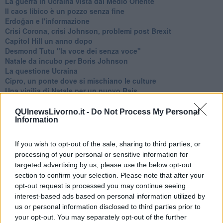
La guerra in Ucraina vista dal Medio Oriente
​Il caos libico è un pozzo senza fine
Erdoğan e l'informazione
Crisi Corona, crisi Johnson, problemi post Brexit
Capitol Hill un anno dopo
Desmond Tutu "la voce dei senza voce"
Natale da incubo per Boris Johnson
La questione Ucraina
Cipro, un ponte dove si mischiano le culture
Una vigilia di Natale per un nuovo Rais
La questione israelo-palestinese ignorata dal G20
Erdogan continua a sfidare l'Occidente
QUInewsLivorno.it -
Do Not Process My Personal
Information
Libano, collasso economico e guerra civile
Johnson, da Trump a Biden alla Brexit
L'AUKUS e il Quad
If you wish to opt-out of the sale, sharing to third parties, or
Biden, primo presidente USA non in guerra
processing of your personal or sensitive information for
Papa Bergoglio vedrà Viktor Orbán
targeted advertising by us, please use the below opt-out
Bennet, un giorno in attesa di Biden
section to confirm your selection. Please note that after your
Il ritorno dei talebani
opt-out request is processed you may continue seeing
​La lenta agonia del Libano
interest-based ads based on personal information utilized by
Sudafrica, è allarme alimentare
us or personal information disclosed to third parties prior to
Usa di nuovo al centro della geopolitica internazionale
your opt-out. You may separately opt-out of the further
L’appuntamento di Israele con il cambiamento