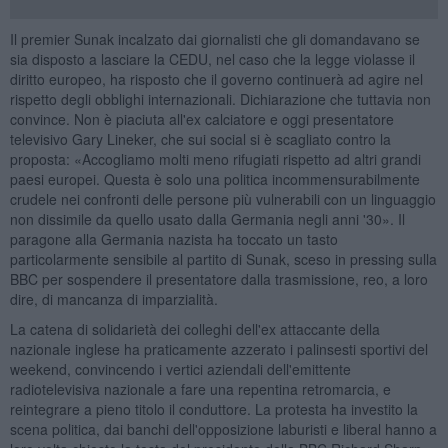
Il premier Sunak incalzato dai giornalisti che gli domandavano se
sia disposto a lasciare la CEDU, nel caso che la legge violasse il
diritto europeo, ha risposto che il governo continuerà ad agire nel
rispetto degli obblighi internazionali. Dichiarazione che tuttavia non
convince. Non è piaciuta all'ex calciatore e oggi presentatore
televisivo Gary Lineker, che sui social si è scagliato contro la
proposta: «Accogliamo molti meno rifugiati rispetto ad altri grandi
paesi europei. Questa è solo una politica incommensurabilmente
crudele nei confronti delle persone più vulnerabili con un linguaggio
non dissimile da quello usato dalla Germania negli anni '30». Il
paragone alla Germania nazista ha toccato un tasto
particolarmente sensibile al partito di Sunak, sceso in pressing sulla
BBC per sospendere il presentatore dalla trasmissione, reo, a loro
dire, di mancanza di imparzialità.
La catena di solidarietà dei colleghi dell'ex attaccante della
nazionale inglese ha praticamente azzerato i palinsesti sportivi del
weekend, convincendo i vertici aziendali dell'emittente
radiotelevisiva nazionale a fare una repentina retromarcia, e
reintegrare a pieno titolo il conduttore. La protesta ha investito la
scena politica, dai banchi dell'opposizione laburisti e liberal hanno a