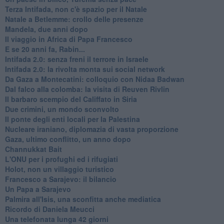
Terza Intifada, non c'è spazio per il Natale
Natale a Betlemme: crollo delle presenze
Mandela, due anni dopo
Il viaggio in Africa di Papa Francesco
E se 20 anni fa, Rabin...
Intifada 2.0: senza freni il terrore in Israele
Intifada 2.0: la rivolta monta sui social network
Da Gaza a Montecatini: colloquio con Nidaa Badwan
Dal falco alla colomba: la visita di Reuven Rivlin
Il barbaro scempio del Califfato in Siria
Due crimini, un mondo sconvolto
Il ponte degli enti locali per la Palestina
Nucleare iraniano, diplomazia di vasta proporzione
Gaza, ultimo conflitto, un anno dopo
Channukkat Bait
L'ONU per i profughi ed i rifugiati
Holot, non un villaggio turistico
Francesco a Sarajevo: il bilancio
Un Papa a Sarajevo
Palmira all'Isis, una sconfitta anche mediatica
Ricordo di Daniela Meucci
​Una telefonata lunga 42 giorni