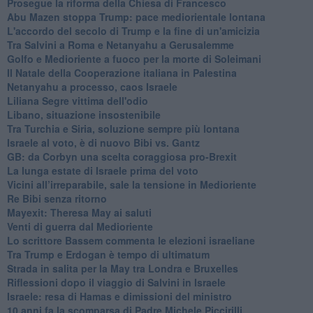
Prosegue la riforma della Chiesa di Francesco
Abu Mazen stoppa Trump: pace mediorientale lontana
L'accordo del secolo di Trump e la fine di un'amicizia
Tra Salvini a Roma e Netanyahu a Gerusalemme
Golfo e Medioriente a fuoco per la morte di Soleimani
Il Natale della Cooperazione italiana in Palestina
Netanyahu a processo, caos Israele
Liliana Segre vittima dell'odio
Libano, situazione insostenibile
Tra Turchia e Siria, soluzione sempre più lontana
Israele al voto, è di nuovo Bibi vs. Gantz
GB: da Corbyn una scelta coraggiosa pro-Brexit
La lunga estate di Israele prima del voto
Vicini all’irreparabile, sale la tensione in Medioriente
Re Bibi senza ritorno
Mayexit: Theresa May ai saluti
Venti di guerra dal Medioriente
Lo scrittore Bassem commenta le elezioni israeliane
Tra Trump e Erdogan è tempo di ultimatum
Strada in salita per la May tra Londra e Bruxelles
Riflessioni dopo il viaggio di Salvini in Israele
Israele: resa di Hamas e dimissioni del ministro
10 anni fa la scomparsa di Padre Michele Piccirilli