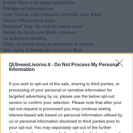
​Il caos libico è un pozzo senza fine
Erdoğan e l'informazione
Crisi Corona, crisi Johnson, problemi post Brexit
Capitol Hill un anno dopo
Desmond Tutu "la voce dei senza voce"
Natale da incubo per Boris Johnson
La questione Ucraina
Cipro, un ponte dove si mischiano le culture
Una vigilia di Natale per un nuovo Rais
La questione israelo-palestinese ignorata dal G20
Erdogan continua a sfidare l'Occidente
QUInewsLivorno.it -
Do Not Process My Personal
Libano, collasso economico e guerra civile
Information
Johnson, da Trump a Biden alla Brexit
L'AUKUS e il Quad
If you wish to opt-out of the sale, sharing to third parties, or
Biden, primo presidente USA non in guerra
processing of your personal or sensitive information for
Papa Bergoglio vedrà Viktor Orbán
targeted advertising by us, please use the below opt-out
Bennet, un giorno in attesa di Biden
section to confirm your selection. Please note that after your
Il ritorno dei talebani
opt-out request is processed you may continue seeing
​La lenta agonia del Libano
Sudafrica, è allarme alimentare
interest-based ads based on personal information utilized by
Usa di nuovo al centro della geopolitica internazionale
us or personal information disclosed to third parties prior to
L’appuntamento di Israele con il cambiamento
your opt-out. You may separately opt-out of the further
La farsa delle elezioni in Siria