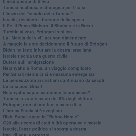
Il medioriente di Silvio
Tunisia rischiosa e strategica per l'Italia
L'inizio del “secolo della Turchia”
Israele, deciderà il borsone della spesa
Il Re, il Primo Ministro, il Sindaco e la Brexit
Turchia al voto, Erdogan in bilico
La "Marcia dei vivi" per non dimenticare
A maggio le urne decideranno il futuro di Erdoğan
Biden ha fatto infuriare la destra israeliana
Israele rischia una guerra civile
Bufera sull'immigrazione
Netanyahu a Roma, un viaggio complicato
Per Sunak niente crisi e nessuna emergenza
Le persecuzioni ai cristiani continuano da secoli
Le crisi post Brexit
Netanyahu saprà mantenere le promesse?
Tunisia, a votare meno del 9% degli elettori
Erdogan, non si può fare a meno di lui
L'antica Persia si è svegliata
Rishi Sunak spera in “Babbo Natale”
G20 alla ricerca di credibilità operativa e morale
Israele, l'asse politico si sposta a destra
Iran, dilaga la protesta