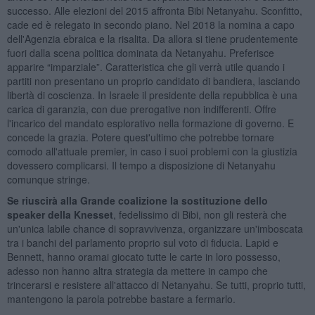
successo. Alle elezioni del 2015 affronta Bibi Netanyahu. Sconfitto,
cade ed è relegato in secondo piano. Nel 2018 la nomina a capo
dell'Agenzia ebraica e la risalita. Da allora si tiene prudentemente
fuori dalla scena politica dominata da Netanyahu. Preferisce
apparire “imparziale”. Caratteristica che gli verrà utile quando i
partiti non presentano un proprio candidato di bandiera, lasciando
libertà di coscienza. In Israele il presidente della repubblica è una
carica di garanzia, con due prerogative non indifferenti. Offre
l'incarico del mandato esplorativo nella formazione di governo. E
concede la grazia. Potere quest'ultimo che potrebbe tornare
comodo all'attuale premier, in caso i suoi problemi con la giustizia
dovessero complicarsi. Il tempo a disposizione di Netanyahu
comunque stringe.
Se riuscirà alla Grande coalizione la sostituzione dello
speaker della Knesset
, fedelissimo di Bibi, non gli resterà che
un'unica labile chance di sopravvivenza, organizzare un'imboscata
tra i banchi del parlamento proprio sul voto di fiducia. Lapid e
Bennett, hanno oramai giocato tutte le carte in loro possesso,
adesso non hanno altra strategia da mettere in campo che
trincerarsi e resistere all'attacco di Netanyahu. Se tutti, proprio tutti,
mantengono la parola potrebbe bastare a fermarlo.