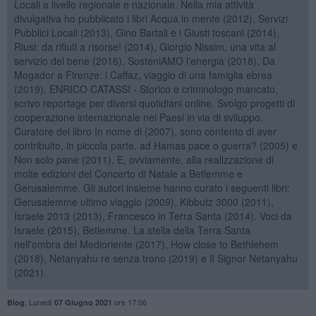
Locali a livello regionale e nazionale. Nella mia attività
divulgativa ho pubblicato i libri Acqua in mente (2012), Servizi
Pubblici Locali (2013), Gino Bartali e i Giusti toscani (2014),
Riusi: da rifiuti a risorse! (2014), Giorgio Nissim, una vita al
servizio del bene (2016), SosteniAMO l'energia (2018), Da
Mogador a Firenze: i Caffaz, viaggio di una famiglia ebrea
(2019). ENRICO CATASSI - Storico e criminologo mancato,
scrivo reportage per diversi quotidiani online. Svolgo progetti di
cooperazione internazionale nei Paesi in via di sviluppo.
Curatore del libro In nome di (2007), sono contento di aver
contribuito, in piccola parte, ad Hamas pace o guerra? (2005) e
Non solo pane (2011). E, ovviamente, alla realizzazione di
molte edizioni del Concerto di Natale a Betlemme e
Gerusalemme. Gli autori insieme hanno curato i seguenti libri:
Gerusalemme ultimo viaggio (2009), Kibbutz 3000 (2011),
Israele 2013 (2013), Francesco in Terra Santa (2014). Voci da
Israele (2015), Betlemme. La stella della Terra Santa
nell'ombra del Medioriente (2017), How close to Bethlehem
(2018), Netanyahu re senza trono (2019) e Il Signor Netanyahu
(2021).
,
Lunedì
ore 17:06
Blog
07 Giugno 2021