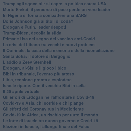
Trump agli sgoccioli: si riapre la politica estera USA
Morto Erekat, il percorso di pace perde un vero leader
In Nigeria si torna a combattere una SARS
Boris Johnson già ai titoli di coda?
Erdogan e Putin, leader despoti
Trump-Biden, decolla la sfida
Primarie Usa nel segno del vaccino anti-Covid
La crisi del Libano tra vecchi e nuovi problemi
Il Quirinale, la casa della memoria e della riconciliazione
Santa Sofia: il dolore di Bergoglio
L'addio a ​Zeev Sternhell
Erdogan, al-Sisi e il gioco libico
Bibi in tribunale, l'evento più atteso
Libia, tensione pronta a esplodere
Israele riparte. Con il vecchio Bibi in sella
Il 25 aprile virtuale
Gli errori di Erdogan nell'affrontare il Covid-19
Covid-19 e Asia, chi sorride e chi piange
Gli effetti del Coronavirus in Medioriente
Covid-19 in Africa, un rischio per tutto il mondo
Le lotte di Israele tra nuovo governo e Covid-19
Elezioni in Israele, l'allungo finale del Falco