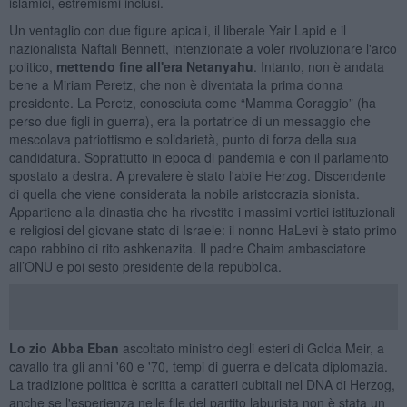
islamici, estremismi inclusi.
Un ventaglio con due figure apicali, il liberale Yair Lapid e il
nazionalista Naftali Bennett, intenzionate a voler rivoluzionare l'arco
politico,
mettendo fine all'era Netanyahu
. Intanto, non è andata
bene a Miriam Peretz, che non è diventata la prima donna
presidente. La Peretz, conosciuta come “Mamma Coraggio” (ha
perso due figli in guerra), era la portatrice di un messaggio che
mescolava patriottismo e solidarietà, punto di forza della sua
candidatura. Soprattutto in epoca di pandemia e con il parlamento
spostato a destra. A prevalere è stato l'abile Herzog. Discendente
di quella che viene considerata la nobile aristocrazia sionista.
Appartiene alla dinastia che ha rivestito i massimi vertici istituzionali
e religiosi del giovane stato di Israele: il nonno HaLevi è stato primo
capo rabbino di rito ashkenazita. Il padre Chaim ambasciatore
all’ONU e poi sesto presidente della repubblica.
Lo zio Abba Eban
ascoltato ministro degli esteri di Golda Meir, a
cavallo tra gli anni '60 e '70, tempi di guerra e delicata diplomazia.
La tradizione politica è scritta a caratteri cubitali nel DNA di Herzog,
anche se l'esperienza nelle file del partito laburista non è stata un