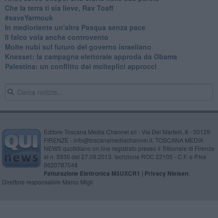
Che la terra ti sia lieve, Rav Toaff
​#saveYarmouk
​In medioriente un'altra Pasqua senza pace
​Il falco vola anche controvento
Molte nubi sul futuro del governo israeliano
Knesset: la campagna elettorale approda da Obama
Palestina: un conflitto dai molteplici approcci
Editore Toscana Media Channel srl - Via Dei Martelli, 8 - 50129
FIRENZE - info@toscanamediachannel.it. TOSCANA MEDIA
NEWS quotidiano on line registrato presso il Tribunale di Firenze
al n. 5935 del 27.09.2013. Iscrizione ROC 22105 - C.F. e P.Iva
0620787048
Fatturazione Elettronica M5UXCR1 |
Privacy Nielsen
Direttore responsabile Marco Migli
Powered by
Aperion.it