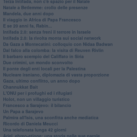
Terza Intifada, non c'è spazio per il Natale
Natale a Betlemme: crollo delle presenze
Mandela, due anni dopo
Il viaggio in Africa di Papa Francesco
E se 20 anni fa, Rabin...
Intifada 2.0: senza freni il terrore in Israele
Intifada 2.0: la rivolta monta sui social network
Da Gaza a Montecatini: colloquio con Nidaa Badwan
Dal falco alla colomba: la visita di Reuven Rivlin
Il barbaro scempio del Califfato in Siria
Due crimini, un mondo sconvolto
Il ponte degli enti locali per la Palestina
Nucleare iraniano, diplomazia di vasta proporzione
Gaza, ultimo conflitto, un anno dopo
Channukkat Bait
L'ONU per i profughi ed i rifugiati
Holot, non un villaggio turistico
Francesco a Sarajevo: il bilancio
Un Papa a Sarajevo
Palmira all'Isis, una sconfitta anche mediatica
Ricordo di Daniela Meucci
​Una telefonata lunga 42 giorni
​Ariel, ebreo-etiope: una storia nelle sue parole