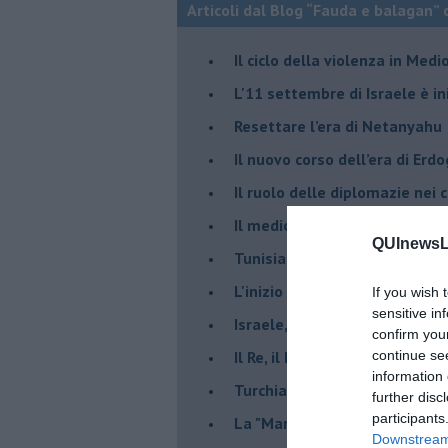
Articoli dal Blog “Fauda e balagan” 
Il ciclo della violenza in Medi
L'11 settembre di Israele è in
Resettare l’era di Netanyahu
​Il nuovo corso dell’era di Erd
Il ruolo delle diplomazie nei c
Il medioriente di Silvio
QUInewsLi
Tunisia rischiosa e strategica 
L'inizio del “secolo della Turc
If you wish 
sensitive in
Israele, deciderà il borsone d
confirm you
Il Re, il Primo Ministro, il Sin
continue se
information 
Turchia al voto, Erdogan in bil
further disc
participants
La "Marcia dei vivi" per non d
Downstream 