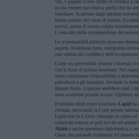
vita, e pagano il loro diritto di cronaca a
uccisa mentre raccontava quella che da setti
israeliane. Scatenata dagli attentati terroris
hanno portato nel cuore di Israele. Escalati
servizi, prima di essere colpita mortalmente
L'omicidio della corrispondente del networ
Le responsabilità politiche possono sfumare
segreta. Insabbiata forse, manipolata sic
una vittima del conflitto e dell'occupazione
Come era prevedibile durante i funerali svo
con le forze di polizia israeliane. Nel rappo
viene confermata l'impossibilità a determina
palestinesi o gli israeliani. Secondo la test
rimasto ferito, a sparare sarebbero stati i mil
sono scambiati pesanti accuse. Opinioni dis
Il ministro degli esteri israeliano
Lapid
ha o
rifiutata, invocando la Corte penale interna
Lapid non lo è l'aver chiamato in causa un
soluzione esterna se può servire ad andare 
Akleh
è anche questione diplomatica, e non 
Qatar che possiede l'emittente Al Jazeera 