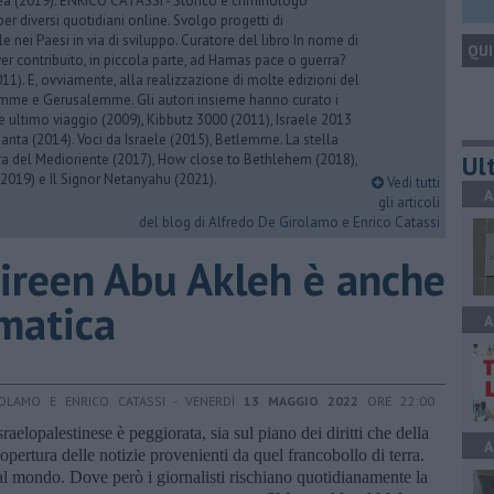
rea (2019). ENRICO CATASSI - Storico e criminologo
er diversi quotidiani online. Svolgo progetti di
 nei Paesi in via di sviluppo. Curatore del libro In nome di
QUI
er contribuito, in piccola parte, ad Hamas pace o guerra?
1). E, ovviamente, alla realizzazione di molte edizioni del
emme e Gerusalemme. Gli autori insieme hanno curato i
 ultimo viaggio (2009), Kibbutz 3000 (2011), Israele 2013
Santa (2014). Voci da Israele (2015), Betlemme. La stella
Ult
ra del Medioriente (2017), How close to Bethlehem (2018),
2019) e Il Signor Netanyahu (2021).
Vedi tutti
A
gli articoli
del blog di Alfredo De Girolamo e Enrico Catassi
hireen Abu Akleh è anche
matica
A
OLAMO E ENRICO CATASSI - VENERDÌ
13 MAGGIO 2022
ORE 22:00
sraelopalestinese è peggiorata, sia sul piano dei diritti che della
A
pertura delle notizie provenienti da quel francobollo di terra.
al mondo. Dove però i giornalisti rischiano quotidianamente la