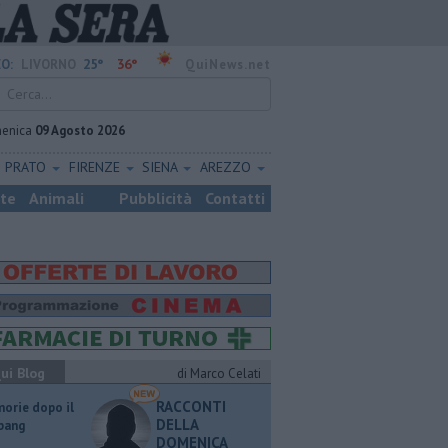
25°
36°
O:
LIVORNO
QuiNews.net
enica
09 Agosto 2026
PRATO
FIRENZE
SIENA
AREZZO
ste
Animali
Pubblicità
Contatti
ui Blog
di Marco Celati
RACCONTI
orie dopo il
DELLA
 bang
DOMENICA