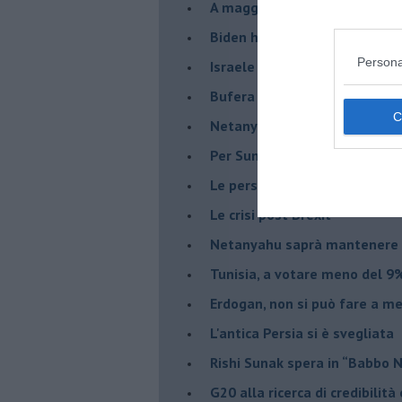
A maggio le urne decideranno 
Biden ha fatto infuriare la de
Persona
Israele rischia una guerra civi
Bufera sull'immigrazione
Netanyahu a Roma, un viaggi
Per Sunak niente crisi e nes
Le persecuzioni ai cristiani c
Le crisi post Brexit
Netanyahu saprà mantenere 
Tunisia, a votare meno del 9%
Erdogan, non si può fare a me
L'antica Persia si è svegliata
Rishi Sunak spera in “Babbo 
G20 alla ricerca di credibilit