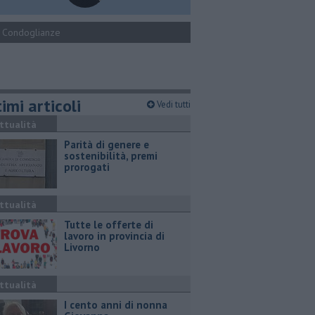
Condoglianze
imi articoli
Vedi tutti
ttualità
Parità di genere e
sostenibilità, premi
prorogati
ttualità
​Tutte le offerte di
lavoro in provincia di
Livorno
ttualità
I cento anni di nonna