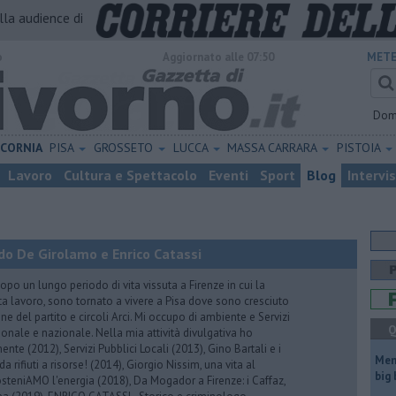
alla audience di
o
Aggiornato alle 07:50
METE
Dom
ICORNIA
PISA
GROSSETO
LUCCA
MASSA CARRARA
PISTOIA
Lavoro
Cultura e Spettacolo
Eventi
Sport
Blog
Intervi
do De Girolamo e Enrico Catassi
 un lungo periodo di vita vissuta a Firenze in cui la
ta lavoro, sono tornato a vivere a Pisa dove sono cresciuto
one del partito e circoli Arci. Mi occupo di ambiente e Servizi
Q
gionale e nazionale. Nella mia attività divulgativa ho
ente (2012), Servizi Pubblici Locali (2013), Gino Bartali e i
Mem
 da rifiuti a risorse! (2014), Giorgio Nissim, una vita al
big
osteniAMO l'energia (2018), Da Mogador a Firenze: i Caffaz,