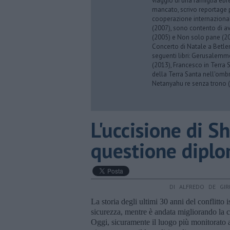
viaggio di una famiglia eb
mancato, scrivo reportage p
cooperazione internazionale
(2007), sono contento di av
(2005) e Non solo pane (201
Concerto di Natale a Betl
seguenti libri: Gerusalemme
(2013), Francesco in Terra 
della Terra Santa nell'omb
Netanyahu re senza trono (
L'uccisione di S
questione diplo
DI ALFREDO DE GIR
La storia degli ultimi 30 anni del conflitto i
sicurezza, mentre è andata migliorando la co
Oggi, sicuramente il luogo più monitorato 