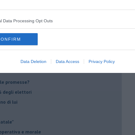
il futuro di Erdoğan
stra israeliana
l Data Processing Opt Outs
le
CONFIRM
o complicato
suna emergenza
ontinuano da secoli
Data Deletion
Data Access
Privacy Policy
le promesse?
 degli elettori
no di lui
Natale”
à operativa e morale