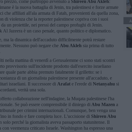
 caro prezzo, come purtroppo avvenuto a
Shireen Abu Akleh
:
mane è la nuova battaglia di Jenin, tra palestinesi e forze armate
tici che affiliati all'ala armata di Fatah, provenienti da quella zona,
on di violenza che la reporter palestinese copriva con i suoi
A
 da un proiettile, nei pressi del campo profughi di Jenin.
k Al Jazeera è un caso penale, quanto politico e diplomatico.
, ma la dinamica dell'accaduto difficilmente potrà restare
uramente. Nessuno può negare che
Abu Akleh
sia prima di tutto
.
lti nella mattina di venerdì a Gerusalemme ci sono stati scontri
rto provvisorio sull'incidente prodotto dall'esercito israeliano
re quale parte abbia premuto fatalmente il grilletto: se i
imonianza di un giornalista palestinese presente all'accaduto, e
itari israeliani. Il successore di
Arafat
e l'erede di
Netanyahu
si
cordanti, verità una sola.
fferto collaborazione nell'indagine, la Muqata palestinese l'ha
zionale. Se può essere comprensibile il diniego di
Abu Mazen
a
 tribunale per crimini internazionali. Comunque, ben venga una
fino in fondo e fare completa luce. L'uccisione di
Shireen Abu
solo perché la giornalista aveva passaporto statunitense. Il
ha con veemenza criticato Israele. Washington ha espresso una