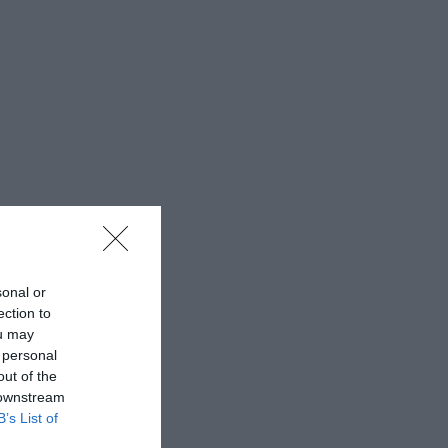
sonal or
ection to
ou may
 personal
out of the
 downstream
B’s List of