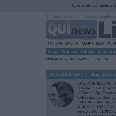
Questo sito contribuisce 
QUI
quotidiano online.
Percorso semplificat
TOSCANA
LIVORNO
CECINA
ELBA
VALD
Home
Cronaca
Politica
Attualità
CAPRAIA ISOLA
COLLESALVETTI
LIVORNO
FAUDA E BALAGAN — il Blog di Alfre
ALFREDO DE GIROLAMO - Dopo
passione politica è diventa
tra “Pantere”, Fgci, federazi
Pubblici Locali a livello re
pubblicato i libri Acqua in m
Giusti toscani (2014), Riusi:
servizio del bene (2016), S