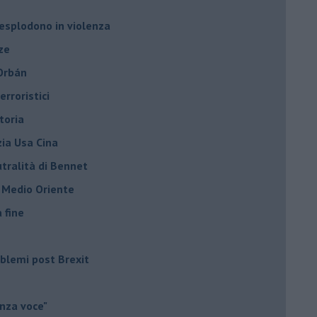
 esplodono in violenza
ze
 Orbán
rroristici
toria
zia Usa Cina
tralità di Bennet
l Medio Oriente
a fine
roblemi post Brexit
nza voce"