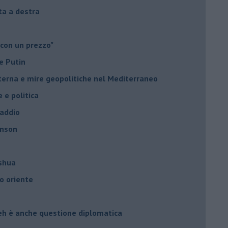
sta a destra
 con un prezzo"
e Putin
nterna e mire geopolitiche nel Mediterraneo
e e politica
 addio
hnson
oshua
o oriente
leh è anche questione diplomatica