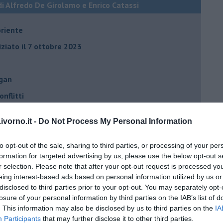
di Alfredo De Girolamo e Enrico Catassi
oriente
iziato il 7 ottobre 2023
ogan
onflitti
vorno.it -
Do Not Process My Personal Information
per l'Italia
hia”
to opt-out of the sale, sharing to third parties, or processing of your per
formation for targeted advertising by us, please use the below opt-out s
ella spesa
r selection. Please note that after your opt-out request is processed y
daco e la Brexit
eing interest-based ads based on personal information utilized by us or
disclosed to third parties prior to your opt-out. You may separately opt-
ico
losure of your personal information by third parties on the IAB’s list of
. This information may also be disclosed by us to third parties on the
IA
imenticare
Participants
that may further disclose it to other third parties.