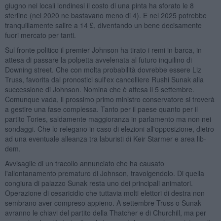
giugno nei locali londinesi il costo di una pinta ha sforato le 8
sterline (nel 2020 ne bastavano meno di 4). E nel 2025 potrebbe
tranquillamente salire a 14 £, diventando un bene decisamente
fuori mercato per tanti.
Sul fronte politico il premier Johnson ha tirato i remi in barca, in
attesa di passare la polpetta avvelenata al futuro inquilino di
Downing street. Che con molta probabilità dovrebbe essere Liz
Truss, favorita dai pronostici sull'ex cancelliere Rushi Sunak alla
successione di Johnson. Nomina che è attesa il 5 settembre.
Comunque vada, il prossimo primo ministro conservatore si troverà
a gestire una fase complessa. Tanto per il paese quanto per il
partito Tories, saldamente maggioranza in parlamento ma non nei
sondaggi. Che lo relegano in caso di elezioni all'opposizione, dietro
ad una eventuale alleanza tra laburisti di Keir Starmer e area lib-
dem.
Avvisaglie di un tracollo annunciato che ha causato
l'allontanamento prematuro di Johnson, travolgendolo. Di quella
congiura di palazzo Sunak resta uno dei principali animatori.
Operazione di cesaricidio che tuttavia molti elettori di destra non
sembrano aver compreso appieno. A settembre Truss o Sunak
avranno le chiavi del partito della Thatcher e di Churchill, ma per