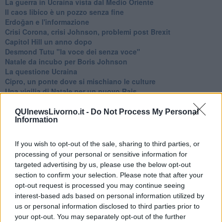
La guerra in Ucraina vista dal Medio Oriente
​Il caos libico è un pozzo senza fine
Erdoğan e l'informazione
Crisi Corona, crisi Johnson, problemi post Brexit
Capitol Hill un anno dopo
Desmond Tutu "la voce dei senza voce"
Natale da incubo per Boris Johnson
La questione Ucraina
Cipro, un ponte dove si mischiano le culture
Una vigilia di Natale per un nuovo Rais
La questione israelo-palestinese ignorata dal G20
Erdogan continua a sfidare l'Occidente
QUInewsLivorno.it -
Do Not Process My Personal
Information
Libano, collasso economico e guerra civile
Johnson, da Trump a Biden alla Brexit
L'AUKUS e il Quad
If you wish to opt-out of the sale, sharing to third parties, or
Biden, primo presidente USA non in guerra
processing of your personal or sensitive information for
Papa Bergoglio vedrà Viktor Orbán
targeted advertising by us, please use the below opt-out
Bennet, un giorno in attesa di Biden
section to confirm your selection. Please note that after your
Il ritorno dei talebani
opt-out request is processed you may continue seeing
​La lenta agonia del Libano
interest-based ads based on personal information utilized by
Sudafrica, è allarme alimentare
us or personal information disclosed to third parties prior to
Usa di nuovo al centro della geopolitica internazionale
your opt-out. You may separately opt-out of the further
L’appuntamento di Israele con il cambiamento