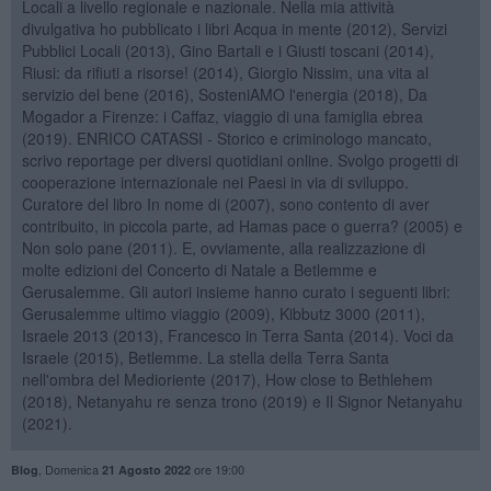
Locali a livello regionale e nazionale. Nella mia attività
divulgativa ho pubblicato i libri Acqua in mente (2012), Servizi
Pubblici Locali (2013), Gino Bartali e i Giusti toscani (2014),
Riusi: da rifiuti a risorse! (2014), Giorgio Nissim, una vita al
servizio del bene (2016), SosteniAMO l'energia (2018), Da
Mogador a Firenze: i Caffaz, viaggio di una famiglia ebrea
(2019). ENRICO CATASSI - Storico e criminologo mancato,
scrivo reportage per diversi quotidiani online. Svolgo progetti di
cooperazione internazionale nei Paesi in via di sviluppo.
Curatore del libro In nome di (2007), sono contento di aver
contribuito, in piccola parte, ad Hamas pace o guerra? (2005) e
Non solo pane (2011). E, ovviamente, alla realizzazione di
molte edizioni del Concerto di Natale a Betlemme e
Gerusalemme. Gli autori insieme hanno curato i seguenti libri:
Gerusalemme ultimo viaggio (2009), Kibbutz 3000 (2011),
Israele 2013 (2013), Francesco in Terra Santa (2014). Voci da
Israele (2015), Betlemme. La stella della Terra Santa
nell'ombra del Medioriente (2017), How close to Bethlehem
(2018), Netanyahu re senza trono (2019) e Il Signor Netanyahu
(2021).
,
Domenica
ore 19:00
Blog
21 Agosto 2022