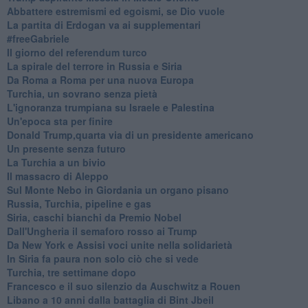
Abbattere estremismi ed egoismi, se Dio vuole
La partita di Erdogan va ai supplementari
#freeGabriele
Il giorno del referendum turco
La spirale del terrore in Russia e Siria
Da Roma a Roma per una nuova Europa
Turchia, un sovrano senza pietà
L'ignoranza trumpiana su Israele e Palestina
Un'epoca sta per finire
Donald Trump,quarta via di un presidente americano
Un presente senza futuro
La Turchia a un bivio
Il massacro di Aleppo
Sul Monte Nebo in Giordania un organo pisano
Russia, Turchia, pipeline e gas
Siria, caschi bianchi da Premio Nobel
Dall'Ungheria il semaforo rosso ai Trump
Da New York e Assisi voci unite nella solidarietà
In Siria fa paura non solo ciò che si vede
Turchia, tre settimane dopo
Francesco e il suo silenzio da Auschwitz a Rouen
Libano a 10 anni dalla battaglia di Bint Jbeil