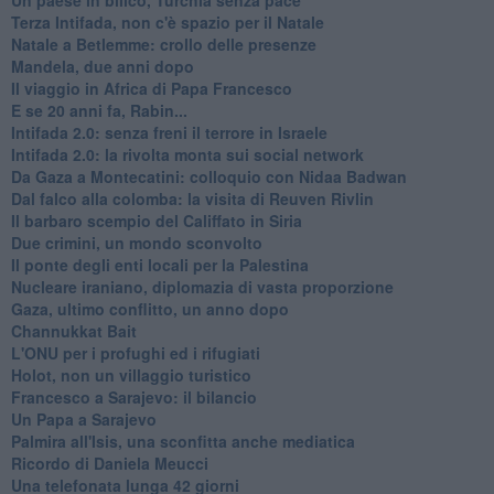
Terza Intifada, non c'è spazio per il Natale
Natale a Betlemme: crollo delle presenze
Mandela, due anni dopo
Il viaggio in Africa di Papa Francesco
E se 20 anni fa, Rabin...
Intifada 2.0: senza freni il terrore in Israele
Intifada 2.0: la rivolta monta sui social network
Da Gaza a Montecatini: colloquio con Nidaa Badwan
Dal falco alla colomba: la visita di Reuven Rivlin
Il barbaro scempio del Califfato in Siria
Due crimini, un mondo sconvolto
Il ponte degli enti locali per la Palestina
Nucleare iraniano, diplomazia di vasta proporzione
Gaza, ultimo conflitto, un anno dopo
Channukkat Bait
L'ONU per i profughi ed i rifugiati
Holot, non un villaggio turistico
Francesco a Sarajevo: il bilancio
Un Papa a Sarajevo
Palmira all'Isis, una sconfitta anche mediatica
Ricordo di Daniela Meucci
​Una telefonata lunga 42 giorni