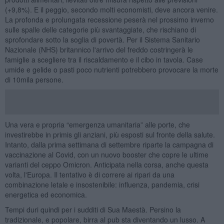
(+9,8%). E il peggio, secondo molti economisti, deve ancora venire.
La profonda e prolungata recessione peserà nel prossimo inverno
sulle spalle delle categorie più svantaggiate, che rischiano di
sprofondare sotto la soglia di povertà. Per il Sistema Sanitario
Nazionale (NHS) britannico l'arrivo del freddo costringerà le
famiglie a scegliere tra il riscaldamento e il cibo in tavola. Case
umide e gelide o pasti poco nutrienti potrebbero provocare la morte
di 10mila persone.
Una vera e propria “emergenza umanitaria” alle porte, che
investirebbe in primis gli anziani, più esposti sul fronte della salute.
Intanto, dalla prima settimana di settembre riparte la campagna di
vaccinazione al Covid, con un nuovo booster che copre le ultime
varianti del ceppo Omicron. Anticipata nella corsa, anche questa
volta, l'Europa. Il tentativo è di correre ai ripari da una
combinazione letale e insostenibile: influenza, pandemia, crisi
energetica ed economica.
Tempi duri quindi per i sudditi di Sua Maestà. Persino la
tradizionale, e popolare, birra al pub sta diventando un lusso. A