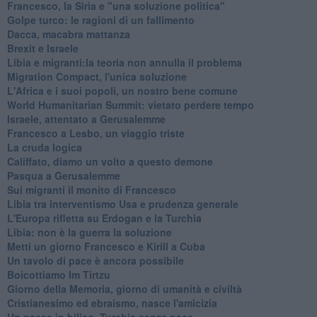
Francesco, la Siria e "una soluzione politica"
Golpe turco: le ragioni di un fallimento
Dacca, macabra mattanza
Brexit e Israele
Libia e migranti:la teoria non annulla il problema
Migration Compact, l'unica soluzione
L'Africa e i suoi popoli, un nostro bene comune
World Humanitarian Summit: vietato perdere tempo
Israele, attentato a Gerusalemme
Francesco a Lesbo, un viaggio triste
La cruda logica
Califfato, diamo un volto a questo demone
Pasqua a Gerusalemme
Sui migranti il monito di Francesco
Libia tra interventismo Usa e prudenza generale
L'Europa rifletta su Erdogan e la Turchia
Libia: non è la guerra la soluzione
Metti un giorno Francesco e Kirill a Cuba
Un tavolo di pace è ancora possibile
Boicottiamo Im Tirtzu
Giorno della Memoria, giorno di umanità e civiltà
Cristianesimo ed ebraismo, nasce l'amicizia
Un paese in bilico, Turchia senza pace