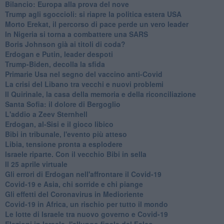
Bilancio: Europa alla prova del nove
Trump agli sgoccioli: si riapre la politica estera USA
Morto Erekat, il percorso di pace perde un vero leader
In Nigeria si torna a combattere una SARS
Boris Johnson già ai titoli di coda?
Erdogan e Putin, leader despoti
Trump-Biden, decolla la sfida
Primarie Usa nel segno del vaccino anti-Covid
La crisi del Libano tra vecchi e nuovi problemi
Il Quirinale, la casa della memoria e della riconciliazione
Santa Sofia: il dolore di Bergoglio
L'addio a ​Zeev Sternhell
Erdogan, al-Sisi e il gioco libico
Bibi in tribunale, l'evento più atteso
Libia, tensione pronta a esplodere
Israele riparte. Con il vecchio Bibi in sella
Il 25 aprile virtuale
Gli errori di Erdogan nell'affrontare il Covid-19
Covid-19 e Asia, chi sorride e chi piange
Gli effetti del Coronavirus in Medioriente
Covid-19 in Africa, un rischio per tutto il mondo
Le lotte di Israele tra nuovo governo e Covid-19
Elezioni in Israele, l'allungo finale del Falco