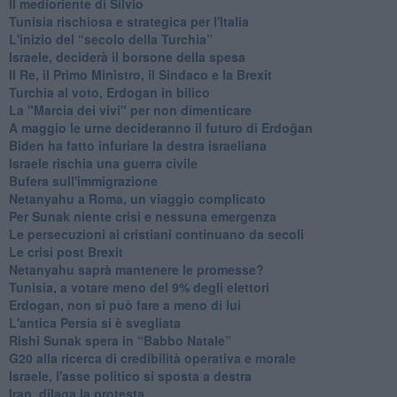
Il medioriente di Silvio
Tunisia rischiosa e strategica per l'Italia
L'inizio del “secolo della Turchia”
Israele, deciderà il borsone della spesa
Il Re, il Primo Ministro, il Sindaco e la Brexit
Turchia al voto, Erdogan in bilico
La "Marcia dei vivi" per non dimenticare
A maggio le urne decideranno il futuro di Erdoğan
Biden ha fatto infuriare la destra israeliana
Israele rischia una guerra civile
Bufera sull'immigrazione
Netanyahu a Roma, un viaggio complicato
Per Sunak niente crisi e nessuna emergenza
Le persecuzioni ai cristiani continuano da secoli
Le crisi post Brexit
Netanyahu saprà mantenere le promesse?
Tunisia, a votare meno del 9% degli elettori
Erdogan, non si può fare a meno di lui
L'antica Persia si è svegliata
Rishi Sunak spera in “Babbo Natale”
G20 alla ricerca di credibilità operativa e morale
Israele, l'asse politico si sposta a destra
Iran, dilaga la protesta