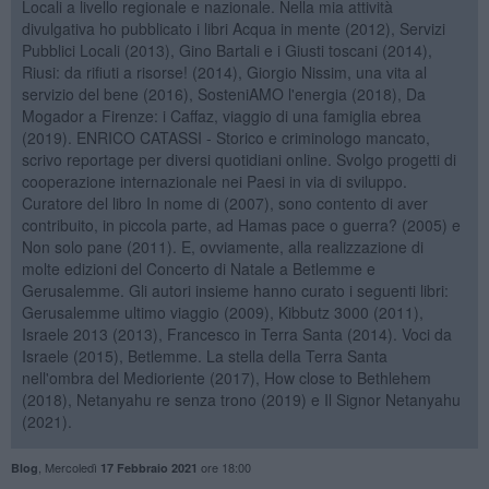
Locali a livello regionale e nazionale. Nella mia attività
divulgativa ho pubblicato i libri Acqua in mente (2012), Servizi
Pubblici Locali (2013), Gino Bartali e i Giusti toscani (2014),
Riusi: da rifiuti a risorse! (2014), Giorgio Nissim, una vita al
servizio del bene (2016), SosteniAMO l'energia (2018), Da
Mogador a Firenze: i Caffaz, viaggio di una famiglia ebrea
(2019). ENRICO CATASSI - Storico e criminologo mancato,
scrivo reportage per diversi quotidiani online. Svolgo progetti di
cooperazione internazionale nei Paesi in via di sviluppo.
Curatore del libro In nome di (2007), sono contento di aver
contribuito, in piccola parte, ad Hamas pace o guerra? (2005) e
Non solo pane (2011). E, ovviamente, alla realizzazione di
molte edizioni del Concerto di Natale a Betlemme e
Gerusalemme. Gli autori insieme hanno curato i seguenti libri:
Gerusalemme ultimo viaggio (2009), Kibbutz 3000 (2011),
Israele 2013 (2013), Francesco in Terra Santa (2014). Voci da
Israele (2015), Betlemme. La stella della Terra Santa
nell'ombra del Medioriente (2017), How close to Bethlehem
(2018), Netanyahu re senza trono (2019) e Il Signor Netanyahu
(2021).
,
Mercoledì
ore 18:00
Blog
17 Febbraio 2021