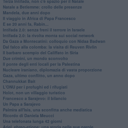
Terza Intifada, non c'è spazio per il Natale
Natale a Betlemme: crollo delle presenze
Mandela, due anni dopo
Il viaggio in Africa di Papa Francesco
E se 20 anni fa, Rabin...
Intifada 2.0: senza freni il terrore in Israele
Intifada 2.0: la rivolta monta sui social network
Da Gaza a Montecatini: colloquio con Nidaa Badwan
Dal falco alla colomba: la visita di Reuven Rivlin
Il barbaro scempio del Califfato in Siria
Due crimini, un mondo sconvolto
Il ponte degli enti locali per la Palestina
Nucleare iraniano, diplomazia di vasta proporzione
Gaza, ultimo conflitto, un anno dopo
Channukkat Bait
L'ONU per i profughi ed i rifugiati
Holot, non un villaggio turistico
Francesco a Sarajevo: il bilancio
Un Papa a Sarajevo
Palmira all'Isis, una sconfitta anche mediatica
Ricordo di Daniela Meucci
​Una telefonata lunga 42 giorni
​Ariel, ebreo-etiope: una storia nelle sue parole