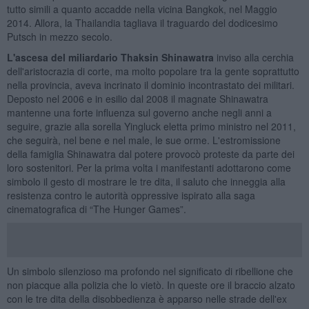
tutto simili a quanto accadde nella vicina Bangkok, nel Maggio
2014. Allora, la Thailandia tagliava il traguardo del dodicesimo
Putsch in mezzo secolo.
L'ascesa del miliardario Thaksin Shinawatra
inviso alla cerchia
dell'aristocrazia di corte, ma molto popolare tra la gente soprattutto
nella provincia, aveva incrinato il dominio incontrastato dei militari.
Deposto nel 2006 e in esilio dal 2008 il magnate Shinawatra
mantenne una forte influenza sul governo anche negli anni a
seguire, grazie alla sorella Yingluck eletta primo ministro nel 2011,
che seguirà, nel bene e nel male, le sue orme. L'estromissione
della famiglia Shinawatra dal potere provocò proteste da parte dei
loro sostenitori. Per la prima volta i manifestanti adottarono come
simbolo il gesto di mostrare le tre dita, il saluto che inneggia alla
resistenza contro le autorità oppressive ispirato alla saga
cinematografica di “The Hunger Games”.
Un simbolo silenzioso ma profondo nel significato di ribellione che
non piacque alla polizia che lo vietò. In queste ore il braccio alzato
con le tre dita della disobbedienza è apparso nelle strade dell'ex