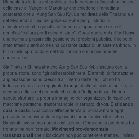
Birmania tra la folla anti-golpista, tra le persone affacciate ai balconi
delle case di Yangon e Mandalay che chiedono l'immediata
scarcerazione di Aung San Suu Kyi. La recidività della Thailandia e
del Myanmar all'uso del golpe sarebbe per gli storici la
dimostrazione che questi stati hanno sviluppato una sorta di
genetica “cultura per il colpo di stato”. Quasi quella dei militari fosse
una normale prassi nella gestione dei problemi pubblici. Il colpo di
stato inteso quindi come una costante ciclica di un sistema ibrido, in
bilico nello sprofondare nel totalitarismo e mai pienamente
democratico.
Sia Thaksin Shinawatra che Aung San Suu Kyi, ciascuno con la
propria storia, sono figli dell'establishment. Entrambi di formazione
anglosassone, sono cresciuti all'interno dell'élite: il primo ha
indossato la divisa e raggiunto il rango di alto ufficiale di polizia, la
seconda è figlia del generale che guidò l'indipendenza. Hanno
saputo sfruttare la propria immagine per organizzare le rispettive
macchine partitiche, trasformandole in serbatoi di voti.
E sfidando
così la casta
. Qualcosa dell'esperienza di Shinawatra è oggi
presente nel movimento dei giovani studenti universitari, che a
Bangkok invoca una nuova costituzione. Onda che la pandemia ha
frenato ma non fermato.
Movimenti pro-democrazia
transnazionali
che il lockdown non può contenere mentre, i militari