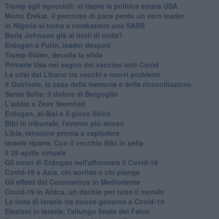
Trump agli sgoccioli: si riapre la politica estera USA
Morto Erekat, il percorso di pace perde un vero leader
In Nigeria si torna a combattere una SARS
Boris Johnson già ai titoli di coda?
Erdogan e Putin, leader despoti
Trump-Biden, decolla la sfida
Primarie Usa nel segno del vaccino anti-Covid
La crisi del Libano tra vecchi e nuovi problemi
Il Quirinale, la casa della memoria e della riconciliazione
Santa Sofia: il dolore di Bergoglio
L'addio a ​Zeev Sternhell
Erdogan, al-Sisi e il gioco libico
Bibi in tribunale, l'evento più atteso
Libia, tensione pronta a esplodere
Israele riparte. Con il vecchio Bibi in sella
Il 25 aprile virtuale
Gli errori di Erdogan nell'affrontare il Covid-19
Covid-19 e Asia, chi sorride e chi piange
Gli effetti del Coronavirus in Medioriente
Covid-19 in Africa, un rischio per tutto il mondo
Le lotte di Israele tra nuovo governo e Covid-19
Elezioni in Israele, l'allungo finale del Falco