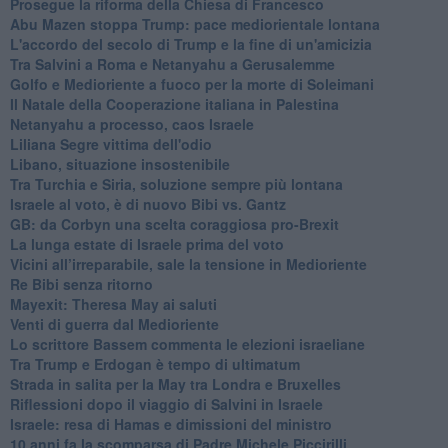
Prosegue la riforma della Chiesa di Francesco
Abu Mazen stoppa Trump: pace mediorientale lontana
L'accordo del secolo di Trump e la fine di un'amicizia
Tra Salvini a Roma e Netanyahu a Gerusalemme
Golfo e Medioriente a fuoco per la morte di Soleimani
Il Natale della Cooperazione italiana in Palestina
Netanyahu a processo, caos Israele
Liliana Segre vittima dell'odio
Libano, situazione insostenibile
Tra Turchia e Siria, soluzione sempre più lontana
Israele al voto, è di nuovo Bibi vs. Gantz
GB: da Corbyn una scelta coraggiosa pro-Brexit
La lunga estate di Israele prima del voto
Vicini all’irreparabile, sale la tensione in Medioriente
Re Bibi senza ritorno
Mayexit: Theresa May ai saluti
Venti di guerra dal Medioriente
Lo scrittore Bassem commenta le elezioni israeliane
Tra Trump e Erdogan è tempo di ultimatum
Strada in salita per la May tra Londra e Bruxelles
Riflessioni dopo il viaggio di Salvini in Israele
Israele: resa di Hamas e dimissioni del ministro
10 anni fa la scomparsa di Padre Michele Piccirilli