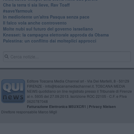
Che la terra ti sia lieve, Rav Toaff
​#saveYarmouk
​In medioriente un'altra Pasqua senza pace
​Il falco vola anche controvento
Molte nubi sul futuro del governo israeliano
Knesset: la campagna elettorale approda da Obama
Palestina: un conflitto dai molteplici approcci
Editore Toscana Media Channel srl - Via Dei Martelli, 8 - 50129
FIRENZE - info@toscanamediachannel.it. TOSCANA MEDIA
NEWS quotidiano on line registrato presso il Tribunale di Firenze
al n. 5935 del 27.09.2013. Iscrizione ROC 22105 - C.F. e P.Iva
0620787048
Fatturazione Elettronica M5UXCR1 |
Privacy Nielsen
Direttore responsabile Marco Migli
Powered by
Aperion.it