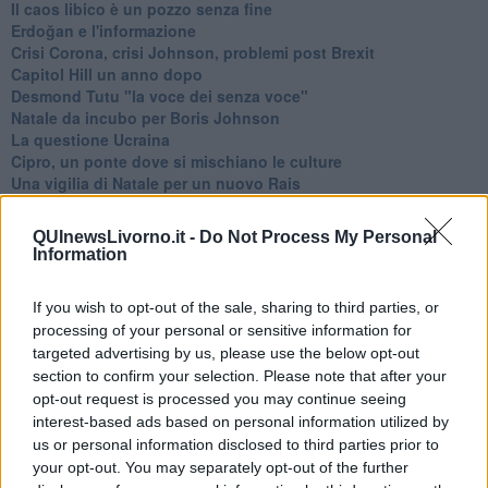
​Il caos libico è un pozzo senza fine
Erdoğan e l'informazione
Crisi Corona, crisi Johnson, problemi post Brexit
Capitol Hill un anno dopo
Desmond Tutu "la voce dei senza voce"
Natale da incubo per Boris Johnson
La questione Ucraina
Cipro, un ponte dove si mischiano le culture
Una vigilia di Natale per un nuovo Rais
La questione israelo-palestinese ignorata dal G20
Erdogan continua a sfidare l'Occidente
QUInewsLivorno.it -
Do Not Process My Personal
Libano, collasso economico e guerra civile
Information
Johnson, da Trump a Biden alla Brexit
L'AUKUS e il Quad
If you wish to opt-out of the sale, sharing to third parties, or
Biden, primo presidente USA non in guerra
processing of your personal or sensitive information for
Papa Bergoglio vedrà Viktor Orbán
targeted advertising by us, please use the below opt-out
Bennet, un giorno in attesa di Biden
section to confirm your selection. Please note that after your
Il ritorno dei talebani
opt-out request is processed you may continue seeing
​La lenta agonia del Libano
Sudafrica, è allarme alimentare
interest-based ads based on personal information utilized by
Usa di nuovo al centro della geopolitica internazionale
us or personal information disclosed to third parties prior to
L’appuntamento di Israele con il cambiamento
your opt-out. You may separately opt-out of the further
La farsa delle elezioni in Siria