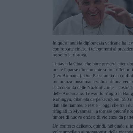
In questi anni la diplomazia vaticana ha la
controparte cinese, i telegrammi al preside
ne sono la riprova.
Tuttavia la Cina, che pure presterà attenzi
non è il paese direttamente sotto i riflett
(l’ex Birmania). Due Paesi uniti dai confin
minoranza musulmana vittima di una vera e 
stata definita dalle Nazioni Unite – costret
delle Andamane. Trovando rifugio in Bangl
Rohingya, dilaniata da persecuzioni: 650 mi
dati alle fiamme, e restie – oggi che tra i du
rifugiati in Myanmar – a tornare perché non
timore di nuove ondate di violenza da parte d
Un contesto delicato, quindi, nel quale si i
volte appellato ai protagonisti della vicen