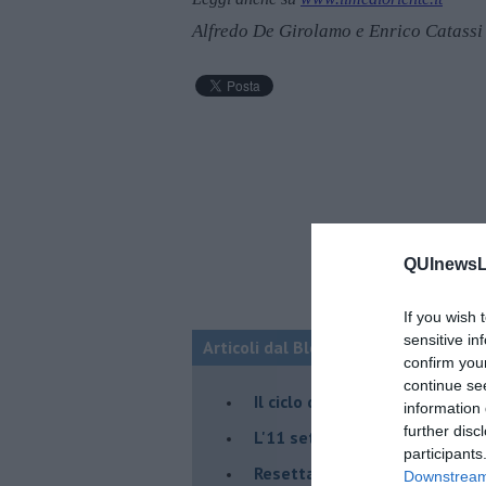
Alfredo De Girolamo e Enrico Catassi
QUInewsLi
If you wish 
sensitive in
Articoli dal Blog “Fauda e balagan” 
confirm you
continue se
Il ciclo della violenza in Medi
information 
further disc
L'11 settembre di Israele è in
participants
Resettare l’era di Netanyahu
Downstream 