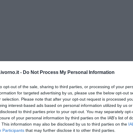
vorno.it -
Do Not Process My Personal Information
to opt-out of the sale, sharing to third parties, or processing of your per
formation for targeted advertising by us, please use the below opt-out s
di Alfredo De Girolamo e Enrico Catassi
r selection. Please note that after your opt-out request is processed y
eing interest-based ads based on personal information utilized by us or
oriente
disclosed to third parties prior to your opt-out. You may separately opt-
losure of your personal information by third parties on the IAB’s list of
iziato il 7 ottobre 2023
. This information may also be disclosed by us to third parties on the
IA
Participants
that may further disclose it to other third parties.