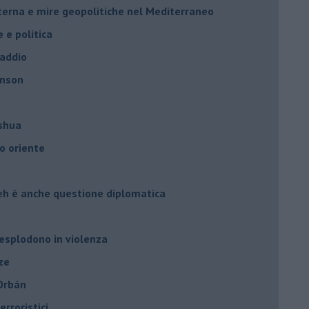
nterna e mire geopolitiche nel Mediterraneo
e e politica
 addio
hnson
oshua
o oriente
leh è anche questione diplomatica
 esplodono in violenza
ze
 Orbán
rroristici