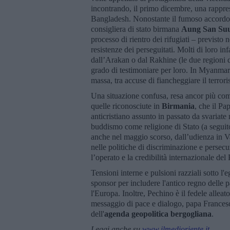
incontrando, il primo dicembre, una rappre
Bangladesh. Nonostante il fumoso accordo per
consigliera di stato birmana
Aung San Su
processo di rientro dei rifugiati – previsto n
resistenze dei perseguitati. Molti di loro i
dall’Arakan o dal Rakhine (le due regioni d
grado di testimoniare per loro. In Myanmar s
massa, tra accuse di fiancheggiare il terror
Una situazione confusa, resa ancor più com
quelle riconosciute in
Birmania
, che il Pa
anticristiano assunto in passato da svariate 
buddismo come religione di Stato (a seguito
anche nel maggio scorso, dall’udienza in V
nelle politiche di discriminazione e persecu
l’operato e la credibilità internazionale d
Tensioni interne e pulsioni razziali sotto l
sponsor per includere l'antico regno delle 
l'Europa. Inoltre, Pechino è il fedele alleato
messaggio di pace e dialogo, papa Francesco
dell'
agenda geopolitica bergogliana
.
Leggi anche su
www.ilmedioriente.it