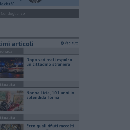
la città"
Condoglianze
imi articoli
Vedi tutti
ronaca
Dopo vari reati espulso
un cittadino straniero
ttualità
Nonna Licia, 101 anni in
splendida forma
ttualità
Ecco quali rifiuti raccolti