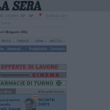
23°
36°
O:
LIVORNO
QuiNews.net
vedì
06 Agosto 2026
PRATO
FIRENZE
SIENA
AREZZO
ste
Animali
Pubblicità
Contatti
ui Blog
di Riccardo Ferrucci
INCONTRI
ucca la mostra
D'ARTE
Marcello
selli “Dialoghi