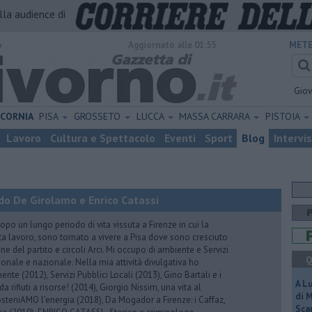
alla audience di
o
Aggiornato alle 01:55
METE
Gio
ICORNIA
PISA
GROSSETO
LUCCA
MASSA CARRARA
PISTOIA
Lavoro
Cultura e Spettacolo
Eventi
Sport
Blog
Intervi
do De Girolamo e Enrico Catassi
 un lungo periodo di vita vissuta a Firenze in cui la
ta lavoro, sono tornato a vivere a Pisa dove sono cresciuto
one del partito e circoli Arci. Mi occupo di ambiente e Servizi
Q
gionale e nazionale. Nella mia attività divulgativa ho
ente (2012), Servizi Pubblici Locali (2013), Gino Bartali e i
A L
 da rifiuti a risorse! (2014), Giorgio Nissim, una vita al
di 
osteniAMO l'energia (2018), Da Mogador a Firenze: i Caffaz,
Scar