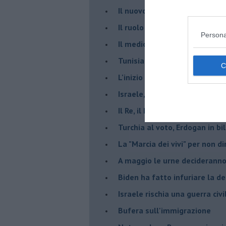
​Il nuovo corso dell’era di Erd
Il ruolo delle diplomazie nei c
Persona
Il medioriente di Silvio
Tunisia rischiosa e strategica 
L'inizio del “secolo della Turc
Israele, deciderà il borsone d
Il Re, il Primo Ministro, il Sin
Turchia al voto, Erdogan in bil
La "Marcia dei vivi" per non d
A maggio le urne decideranno 
Biden ha fatto infuriare la de
Israele rischia una guerra civi
Bufera sull'immigrazione