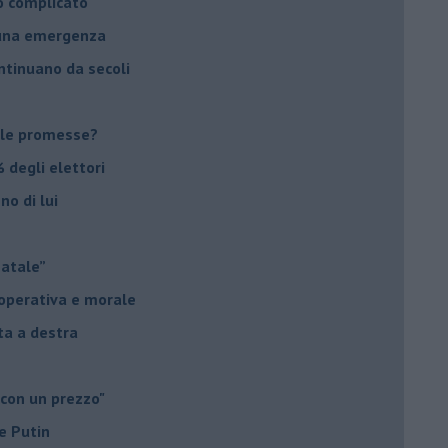
o complicato
suna emergenza
ontinuano da secoli
le promesse?
 degli elettori
no di lui
Natale”
à operativa e morale
sta a destra
 con un prezzo"
e Putin