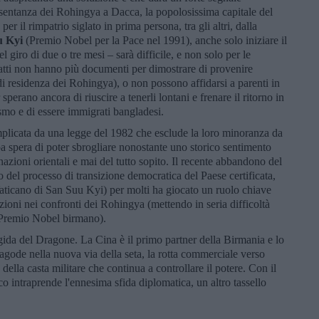
sentanza dei Rohingya a Dacca, la popolosissima capitale del
 il rimpatrio siglato in prima persona, tra gli altri, dalla
u Kyi
(Premio Nobel per la Pace nel 1991), anche solo iniziare il
el giro di due o tre mesi – sarà difficile, e non solo per le
nfatti non hanno più documenti per dimostrare di provenire
i residenza dei Rohingya), o non possono affidarsi a parenti in
perano ancora di riuscire a tenerli lontani e frenare il ritorno in
ismo e di essere immigrati bangladesi.
plicata da una legge del 1982 che esclude la loro minoranza da
pa spera di poter sbrogliare nonostante uno storico sentimento
nazioni orientali e mai del tutto sopito. Il recente abbandono del
 del processo di transizione democratica del Paese certificata,
aticano di San Suu Kyi) per molti ha giocato un ruolo chiave
zioni nei confronti dei Rohingya (mettendo in seria difficoltà
el Premio Nobel birmano).
'egida del Dragone. La Cina è il primo partner della Birmania e lo
pagode nella nuova via della seta, la rotta commerciale verso
 della casta militare che continua a controllare il potere. Con il
 intraprende l'ennesima sfida diplomatica, un altro tassello