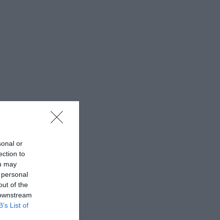
sonal or
ection to
ou may
 personal
out of the
 downstream
B’s List of