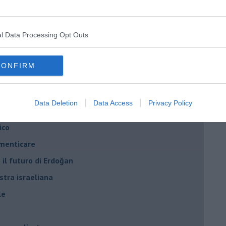
ogan
onflitti
l Data Processing Opt Outs
per l'Italia
CONFIRM
hia”
ella spesa
Data Deletion
Data Access
Privacy Policy
daco e la Brexit
ico
imenticare
il futuro di Erdoğan
stra israeliana
le