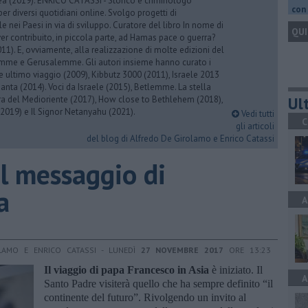
rea (2019). ENRICO CATASSI - Storico e criminologo
con 
er diversi quotidiani online. Svolgo progetti di
 nei Paesi in via di sviluppo. Curatore del libro In nome di
QUI
er contribuito, in piccola parte, ad Hamas pace o guerra?
1). E, ovviamente, alla realizzazione di molte edizioni del
emme e Gerusalemme. Gli autori insieme hanno curato i
 ultimo viaggio (2009), Kibbutz 3000 (2011), Israele 2013
Santa (2014). Voci da Israele (2015), Betlemme. La stella
Ult
ra del Medioriente (2017), How close to Bethlehem (2018),
2019) e Il Signor Netanyahu (2021).
Vedi tutti
C
gli articoli
del blog di Alfredo De Girolamo e Enrico Catassi
il messaggio di
a
A
LAMO E ENRICO CATASSI - LUNEDÌ
27 NOVEMBRE 2017
ORE 13:23
Il viaggio di papa Francesco in Asia
è iniziato. Il
A
Santo Padre visiterà quello che ha sempre definito “il
continente del futuro”. Rivolgendo un invito al