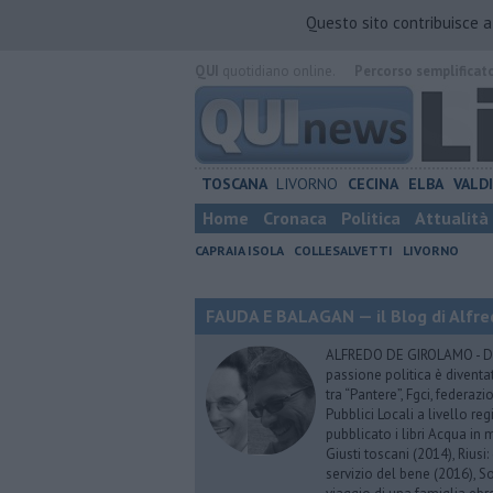
Questo sito contribuisce 
QUI
quotidiano online.
Percorso semplificat
TOSCANA
LIVORNO
CECINA
ELBA
VALD
Home
Cronaca
Politica
Attualità
CAPRAIA ISOLA
COLLESALVETTI
LIVORNO
FAUDA E BALAGAN — il Blog di Alfre
ALFREDO DE GIROLAMO - Dopo
passione politica è diventa
tra “Pantere”, Fgci, federazi
Pubblici Locali a livello re
pubblicato i libri Acqua in m
Giusti toscani (2014), Riusi:
servizio del bene (2016), S