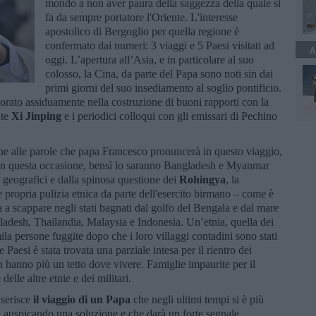
mondo a non aver paura della saggezza della quale si
fa da sempre portatore l'Oriente. L'interesse
apostolico di Bergoglio per quella regione è
confermato dai numeri: 3 viaggi e 5 Paesi visitati ad
A
oggi. L’apertura all’Asia, e in particolare al suo
colosso, la Cina, da parte del Papa sono noti sin dai
primi giorni del suo insediamento al soglio pontificio.
vorato assiduamente nella costruzione di buoni rapporti con la
nte
Xi Jinping
e i periodici colloqui con gli emissari di Pechino
one alle parole che papa Francesco pronuncerà in questo viaggio,
ori in questa occasione, bensì lo saranno Bangladesh e Myanmar
i geografici e dalla spinosa questione dei
Rohingya
, la
propria pulizia etnica da parte dell'esercito birmano – come è
ta a scappare negli stati bagnati dal golfo del Bengala e dal mare
adesh, Thailandia, Malaysia e Indonesia. Un’etnia, quella dei
la persone fuggite dopo che i loro villaggi contadini sono stati
e Paesi è stata trovata una parziale intesa per il rientro dei
 hanno più un tetto dove vivere. Famiglie impaurite per il
elle altre etnie e dei militari.
nserisce
il viaggio di un Papa
che negli ultimi tempi si è più
da auspicando una soluzione e che darà un forte segnale