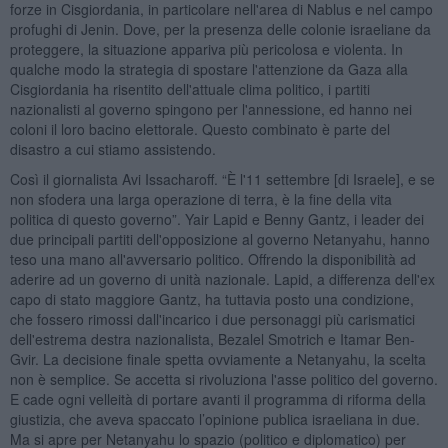
forze in Cisgiordania, in particolare nell'area di Nablus e nel campo
profughi di Jenin. Dove, per la presenza delle colonie israeliane da
proteggere, la situazione appariva più pericolosa e violenta. In
qualche modo la strategia di spostare l'attenzione da Gaza alla
Cisgiordania ha risentito dell'attuale clima politico, i partiti
nazionalisti al governo spingono per l'annessione, ed hanno nei
coloni il loro bacino elettorale. Questo combinato è parte del
disastro a cui stiamo assistendo.
Così il giornalista Avi Issacharoff. “È l'11 settembre [di Israele], e se
non sfodera una larga operazione di terra, è la fine della vita
politica di questo governo”. Yair Lapid e Benny Gantz, i leader dei
due principali partiti dell'opposizione al governo Netanyahu, hanno
teso una mano all'avversario politico. Offrendo la disponibilità ad
aderire ad un governo di unità nazionale. Lapid, a differenza dell'ex
capo di stato maggiore Gantz, ha tuttavia posto una condizione,
che fossero rimossi dall'incarico i due personaggi più carismatici
dell'estrema destra nazionalista, Bezalel Smotrich e Itamar Ben-
Gvir. La decisione finale spetta ovviamente a Netanyahu, la scelta
non è semplice. Se accetta si rivoluziona l'asse politico del governo.
E cade ogni velleità di portare avanti il programma di riforma della
giustizia, che aveva spaccato l’opinione publica israeliana in due.
Ma si apre per Netanyahu lo spazio (politico e diplomatico) per