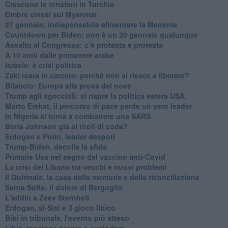
Crescono le tensioni in Turchia
Ombre cinesi sul Myanmar
27 gennaio, indispensabile alimentare la Memoria
Countdown per Biden: non è un 20 gennaio qualunque
Assalto al Congresso: c’è protesta e protesta
A 10 anni dalle primavere arabe
Israele: è crisi politica
Zaki resta in carcere: perchè non si riesce a liberare?
Bilancio: Europa alla prova del nove
Trump agli sgoccioli: si riapre la politica estera USA
Morto Erekat, il percorso di pace perde un vero leader
In Nigeria si torna a combattere una SARS
Boris Johnson già ai titoli di coda?
Erdogan e Putin, leader despoti
Trump-Biden, decolla la sfida
Primarie Usa nel segno del vaccino anti-Covid
La crisi del Libano tra vecchi e nuovi problemi
Il Quirinale, la casa della memoria e della riconciliazione
Santa Sofia: il dolore di Bergoglio
L'addio a ​Zeev Sternhell
Erdogan, al-Sisi e il gioco libico
Bibi in tribunale, l'evento più atteso
Libia, tensione pronta a esplodere