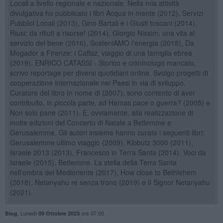
Locali a livello regionale e nazionale. Nella mia attività
divulgativa ho pubblicato i libri Acqua in mente (2012), Servizi
Pubblici Locali (2013), Gino Bartali e i Giusti toscani (2014),
Riusi: da rifiuti a risorse! (2014), Giorgio Nissim, una vita al
servizio del bene (2016), SosteniAMO l'energia (2018), Da
Mogador a Firenze: i Caffaz, viaggio di una famiglia ebrea
(2019). ENRICO CATASSI - Storico e criminologo mancato,
scrivo reportage per diversi quotidiani online. Svolgo progetti di
cooperazione internazionale nei Paesi in via di sviluppo.
Curatore del libro In nome di (2007), sono contento di aver
contribuito, in piccola parte, ad Hamas pace o guerra? (2005) e
Non solo pane (2011). E, ovviamente, alla realizzazione di
molte edizioni del Concerto di Natale a Betlemme e
Gerusalemme. Gli autori insieme hanno curato i seguenti libri:
Gerusalemme ultimo viaggio (2009), Kibbutz 3000 (2011),
Israele 2013 (2013), Francesco in Terra Santa (2014). Voci da
Israele (2015), Betlemme. La stella della Terra Santa
nell'ombra del Medioriente (2017), How close to Bethlehem
(2018), Netanyahu re senza trono (2019) e Il Signor Netanyahu
(2021).
,
Lunedì
ore 07:00
Blog
09 Ottobre 2023