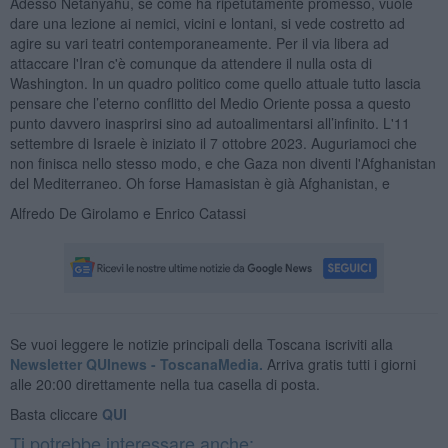
Adesso Netanyahu, se come ha ripetutamente promesso, vuole
dare una lezione ai nemici, vicini e lontani, si vede costretto ad
agire su vari teatri contemporaneamente. Per il via libera ad
attaccare l'Iran c'è comunque da attendere il nulla osta di
Washington. In un quadro politico come quello attuale tutto lascia
pensare che l’eterno conflitto del Medio Oriente possa a questo
punto davvero inasprirsi sino ad autoalimentarsi all’infinito. L'11
settembre di Israele è iniziato il 7 ottobre 2023. Auguriamoci che
non finisca nello stesso modo, e che Gaza non diventi l'Afghanistan
del Mediterraneo. Oh forse Hamasistan è già Afghanistan, e
Alfredo De Girolamo e Enrico Catassi
Se vuoi leggere le notizie principali della Toscana iscriviti alla
Newsletter QUInews - ToscanaMedia.
Arriva gratis tutti i giorni
alle 20:00 direttamente nella tua casella di posta.
Basta cliccare
QUI
Ti potrebbe interessare anche: