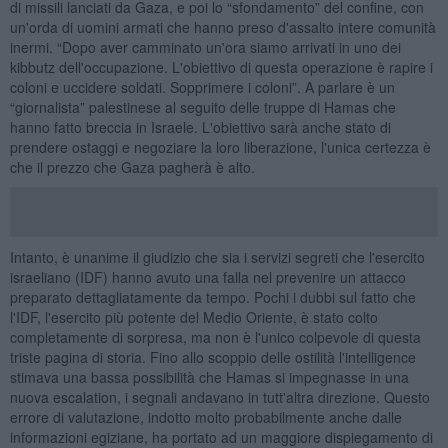
di missili lanciati da Gaza, e poi lo “sfondamento” del confine, con
un'orda di uomini armati che hanno preso d'assalto intere comunità
inermi. “Dopo aver camminato un'ora siamo arrivati in uno dei
kibbutz dell'occupazione. L'obiettivo di questa operazione è rapire i
coloni e uccidere soldati. Sopprimere i coloni”. A parlare è un
“giornalista” palestinese al seguito delle truppe di Hamas che
hanno fatto breccia in Israele. L'obiettivo sarà anche stato di
prendere ostaggi e negoziare la loro liberazione, l'unica certezza è
che il prezzo che Gaza pagherà è alto.
Intanto, è unanime il giudizio che sia i servizi segreti che l'esercito
israeliano (IDF) hanno avuto una falla nel prevenire un attacco
preparato dettagliatamente da tempo. Pochi i dubbi sul fatto che
l'IDF, l'esercito più potente del Medio Oriente, è stato colto
completamente di sorpresa, ma non è l'unico colpevole di questa
triste pagina di storia. Fino allo scoppio delle ostilità l'intelligence
stimava una bassa possibilità che Hamas si impegnasse in una
nuova escalation, i segnali andavano in tutt'altra direzione. Questo
errore di valutazione, indotto molto probabilmente anche dalle
informazioni egiziane, ha portato ad un maggiore dispiegamento di