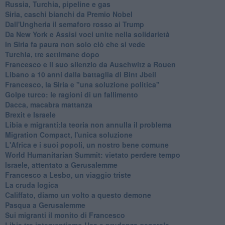
Russia, Turchia, pipeline e gas
Siria, caschi bianchi da Premio Nobel
Dall'Ungheria il semaforo rosso ai Trump
Da New York e Assisi voci unite nella solidarietà
In Siria fa paura non solo ciò che si vede
Turchia, tre settimane dopo
Francesco e il suo silenzio da Auschwitz a Rouen
Libano a 10 anni dalla battaglia di Bint Jbeil
Francesco, la Siria e "una soluzione politica"
Golpe turco: le ragioni di un fallimento
Dacca, macabra mattanza
Brexit e Israele
Libia e migranti:la teoria non annulla il problema
Migration Compact, l'unica soluzione
L'Africa e i suoi popoli, un nostro bene comune
World Humanitarian Summit: vietato perdere tempo
Israele, attentato a Gerusalemme
Francesco a Lesbo, un viaggio triste
La cruda logica
Califfato, diamo un volto a questo demone
Pasqua a Gerusalemme
Sui migranti il monito di Francesco
Libia tra interventismo Usa e prudenza generale