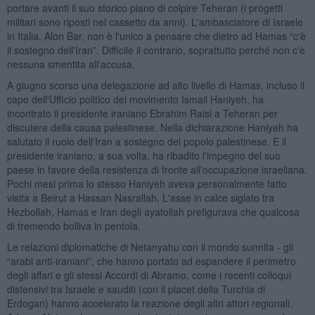
portare avanti il suo storico piano di colpire Teheran (i progetti
militari sono riposti nel cassetto da anni). L'ambasciatore di Israele
in Italia, Alon Bar, non è l'unico a pensare che dietro ad Hamas “c'è
il sostegno dell'Iran”. Difficile il contrario, soprattutto perché non c'è
nessuna smentita all'accusa.
A giugno scorso una delegazione ad alto livello di Hamas, incluso il
capo dell'Ufficio politico del movimento Ismail Haniyeh, ha
incontrato il presidente iraniano Ebrahim Raisi a Teheran per
discutere della causa palestinese. Nella dichiarazione Haniyeh ha
salutato il ruolo dell'Iran a sostegno del popolo palestinese. E il
presidente iraniano, a sua volta, ha ribadito l'impegno del suo
paese in favore della resistenza di fronte all'occupazione israeliana.
Pochi mesi prima lo stesso Haniyeh aveva personalmente fatto
visita a Beirut a Hassan Nasrallah. L'asse in calce siglato tra
Hezbollah, Hamas e Iran degli ayatollah prefigurava che qualcosa
di tremendo bolliva in pentola.
Le relazioni diplomatiche di Netanyahu con il mondo sunnita - gli
“arabi anti-iraniani”, che hanno portato ad espandere il perimetro
degli affari e gli stessi Accordi di Abramo, come i recenti colloqui
distensivi tra Israele e sauditi (con il placet della Turchia di
Erdogan) hanno accelerato la reazione degli altri attori regionali.