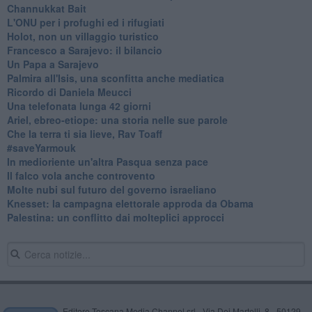
Channukkat Bait
L'ONU per i profughi ed i rifugiati
Holot, non un villaggio turistico
Francesco a Sarajevo: il bilancio
Un Papa a Sarajevo
Palmira all'Isis, una sconfitta anche mediatica
Ricordo di Daniela Meucci
​Una telefonata lunga 42 giorni
​Ariel, ebreo-etiope: una storia nelle sue parole
Che la terra ti sia lieve, Rav Toaff
​#saveYarmouk
​In medioriente un'altra Pasqua senza pace
​Il falco vola anche controvento
Molte nubi sul futuro del governo israeliano
Knesset: la campagna elettorale approda da Obama
Palestina: un conflitto dai molteplici approcci
Editore Toscana Media Channel srl - Via Dei Martelli, 8 - 50129