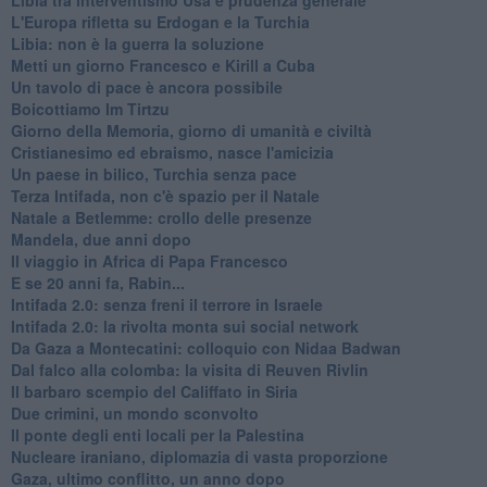
L'Europa rifletta su Erdogan e la Turchia
Libia: non è la guerra la soluzione
Metti un giorno Francesco e Kirill a Cuba
Un tavolo di pace è ancora possibile
Boicottiamo Im Tirtzu
Giorno della Memoria, giorno di umanità e civiltà
Cristianesimo ed ebraismo, nasce l'amicizia
Un paese in bilico, Turchia senza pace
Terza Intifada, non c'è spazio per il Natale
Natale a Betlemme: crollo delle presenze
Mandela, due anni dopo
Il viaggio in Africa di Papa Francesco
E se 20 anni fa, Rabin...
Intifada 2.0: senza freni il terrore in Israele
Intifada 2.0: la rivolta monta sui social network
Da Gaza a Montecatini: colloquio con Nidaa Badwan
Dal falco alla colomba: la visita di Reuven Rivlin
Il barbaro scempio del Califfato in Siria
Due crimini, un mondo sconvolto
Il ponte degli enti locali per la Palestina
Nucleare iraniano, diplomazia di vasta proporzione
Gaza, ultimo conflitto, un anno dopo