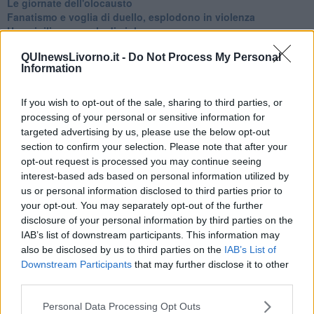
Le giornate dell'olocausto
Fanatismo e voglia di duello, esplodono in violenza
Una vigilia pasquale di violenze
Ungheria, la quarta di Viktor Orbán
QUInewsLivorno.it -
Do Not Process My Personal
Ramadan con nuovi attacchi terroristici
Information
Un vertice che rimarrà nella storia
Guerra in Ucraina, la diplomazia Usa Cina
Guerra Ucraina, la pseudo neutralità di Bennet
If you wish to opt-out of the sale, sharing to third parties, or
La guerra in Ucraina vista dal Medio Oriente
processing of your personal or sensitive information for
​Il caos libico è un pozzo senza fine
targeted advertising by us, please use the below opt-out
Erdoğan e l'informazione
section to confirm your selection. Please note that after your
Crisi Corona, crisi Johnson, problemi post Brexit
opt-out request is processed you may continue seeing
Capitol Hill un anno dopo
interest-based ads based on personal information utilized by
Desmond Tutu "la voce dei senza voce"
us or personal information disclosed to third parties prior to
Natale da incubo per Boris Johnson
your opt-out. You may separately opt-out of the further
La questione Ucraina
disclosure of your personal information by third parties on the
Cipro, un ponte dove si mischiano le culture
IAB’s list of downstream participants. This information may
Una vigilia di Natale per un nuovo Rais
also be disclosed by us to third parties on the
IAB’s List of
La questione israelo-palestinese ignorata dal G20
Downstream Participants
that may further disclose it to other
Erdogan continua a sfidare l'Occidente
third parties.
Libano, collasso economico e guerra civile
Johnson, da Trump a Biden alla Brexit
Personal Data Processing Opt Outs
L'AUKUS e il Quad