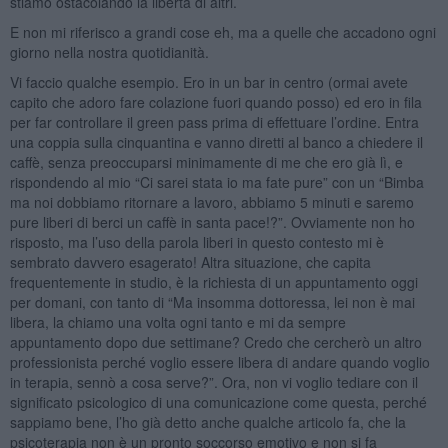
stiamo ostacolando la libertà di altri.
E non mi riferisco a grandi cose eh, ma a quelle che accadono ogni
giorno nella nostra quotidianità.
Vi faccio qualche esempio. Ero in un bar in centro (ormai avete
capito che adoro fare colazione fuori quando posso) ed ero in fila
per far controllare il green pass prima di effettuare l’ordine. Entra
una coppia sulla cinquantina e vanno diretti al banco a chiedere il
caffè, senza preoccuparsi minimamente di me che ero già lì, e
rispondendo al mio “Ci sarei stata io ma fate pure” con un “Bimba
ma noi dobbiamo ritornare a lavoro, abbiamo 5 minuti e saremo
pure liberi di berci un caffè in santa pace!?”. Ovviamente non ho
risposto, ma l’uso della parola liberi in questo contesto mi è
sembrato davvero esagerato! Altra situazione, che capita
frequentemente in studio, è la richiesta di un appuntamento oggi
per domani, con tanto di “Ma insomma dottoressa, lei non è mai
libera, la chiamo una volta ogni tanto e mi da sempre
appuntamento dopo due settimane? Credo che cercherò un altro
professionista perché voglio essere libera di andare quando voglio
in terapia, sennò a cosa serve?”. Ora, non vi voglio tediare con il
significato psicologico di una comunicazione come questa, perché
sappiamo bene, l’ho già detto anche qualche articolo fa, che la
psicoterapia non è un pronto soccorso emotivo e non si fa