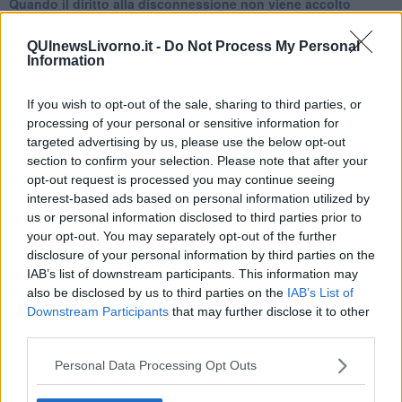
Quando il diritto alla disconnessione non viene accolto
​L’importanza della comunicazione in famiglia
​Il diritto ad essere disconnessi
QUInewsLivorno.it -
Do Not Process My Personal
​Il pensiero dicotomico e la salute mentale
Information
​Consigli di lettura per genitori e non solo
​La Clownterapia
If you wish to opt-out of the sale, sharing to third parties, or
​Differenze tra persone frustrate e non
processing of your personal or sensitive information for
L’invisibile fatica mentale
targeted advertising by us, please use the below opt-out
Vacanze a km zero
section to confirm your selection. Please note that after your
​Buone Vacan(si)e!
opt-out request is processed you may continue seeing
​Il lato positivo delle cose
interest-based ads based on personal information utilized by
​Storie antiche di tempi moderni
us or personal information disclosed to third parties prior to
​Quello che alle mamme non dicono
Adultescenza
your opt-out. You may separately opt-out of the further
Homo imbecillis
disclosure of your personal information by third parties on the
​4 anni di Blog
IAB’s list of downstream participants. This information may
Quando il silenzio è aggressivo
also be disclosed by us to third parties on the
IAB’s List of
​Il passato, questo conosciuto!
Downstream Participants
that may further disclose it to other
​Clima ballerino e sbalzi d’umore
third parties.
La maternità
​L’uomo o l’orso?
Personal Data Processing Opt Outs
Non hanno un amico a teatro​
​Tutta una questione di rispetto