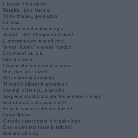
​Il prezzo della salute
​Respira... puoi farcela!
​Tutto chiede... gentilezza!
​Far west
​La storia dei Succhiaenergie
​Aiutati….che il Terapeuta ti aiuta!
​L’importanza della gentilezza
​Stress “buono” e stress “cattivo”
​È normale? Sì, lo è!
​Libri in libertà!
​I legami che fanno bene al cuore
Uno, due, tre... alzati!​
​Dal comfort alla crescita
​Ti pago?! Allora mi appartieni!​
​Consigli di lettura…e ascolto
​Scegliete chi abbracciare finché siete in tempo
​Ristrutturare...che passione!!!
​E che le vacanze abbiano inizio!!!
​Lenta ripresa
​Quando a raccontarsi è lo psicologo
​E se la vendetta fosse la felicità?
​Due anni di Blog