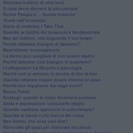
Ritornare indietro di vent’anni
​A cosa serve davvero la psicoterapia
​Buona Pasqua e … buona rinascita!
​Vivere nell’incertezza
​Storie di rinascita: i Take That
​Quando la rigidità del terapeuta è fondamentale
​Non sei indietro, stai seguendo il tuo tempo
​Perché abbiamo bisogno di Sanremo?
​Maschilismo inconsapevole
​La donna può scegliere di non essere madre!
​Perché abbiamo così bisogno di supereroi?
​I collegamenti tra filosofia e psicologia
​Perché tutti si sentono in dovere di dire la loro
​Quando crescere troppo presto diventa un peso
​Perché non impariamo mai dagli errori?
​Buone Feste!
​Kintsugi: quando le crepe diventano preziose
Ansia e depressione: conoscerle meglio
Quando cambiare approccio in psicoterapia?
​Quando la mente è più stanca del corpo
Non dormo, che cosa vuol dire?
​Rinnovare gli spazi per rinnovare noi stessi
​Condividere tutto sui social: connessione o disagio?