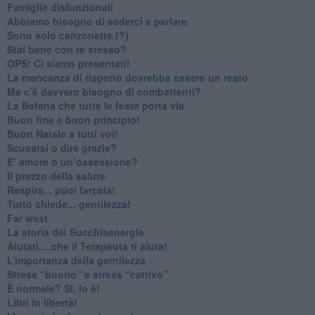
​Famiglie disfunzionali
​Abbiamo bisogno di sederci e parlare
Sono solo canzonette (?)
​Stai bene con te stesso?
​OPS! Ci siamo presentati!
​La mancanza di rispetto dovrebbe essere un reato
​Ma c’è davvero bisogno di combattenti?
​La Befana che tutte le feste porta via
Buon fine e buon principio!
​Buon Natale a tutti voi!
​Scusarsi o dire grazie?
​E’ amore o un’ossessione?
​Il prezzo della salute
​Respira... puoi farcela!
​Tutto chiede... gentilezza!
​Far west
​La storia dei Succhiaenergie
​Aiutati….che il Terapeuta ti aiuta!
​L’importanza della gentilezza
​Stress “buono” e stress “cattivo”
​È normale? Sì, lo è!
​Libri in libertà!