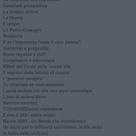
​Cambiare prospettiva
La terapia online
La libertà
​Il tempo
​Lo Psico-Coraggio
Rinascita
​E se l’impotenza fosse il vero potere?
Stereotipi e pregiudizi
​Brava ragazza a chi?
​Compleanni e psicologia
Effetti del Covid sulla nostra vita
Il segreto della felicità di coppia
​I “pensieri-vampiro”
​Tu chiamale se vuoi emozioni
​Lascia andare ciò che non puoi controllare
L’arte di volersi bene
​Vaccino emotivo
CO(ndi)VID(iamo) esperienze
​E che il 2021 abbia inizio!
​Natale 2020…un Natale che ricorderemo
Un aiuto per le difficoltà quotidiane: le life skills
​In balia delle ond(ate)