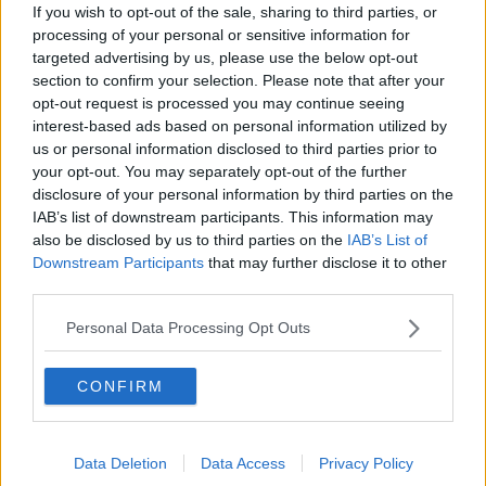
If you wish to opt-out of the sale, sharing to third parties, or
​Storie antiche di tempi moderni
processing of your personal or sensitive information for
​Quello che alle mamme non dicono
Adultescenza
targeted advertising by us, please use the below opt-out
Homo imbecillis
section to confirm your selection. Please note that after your
​4 anni di Blog
opt-out request is processed you may continue seeing
Quando il silenzio è aggressivo
interest-based ads based on personal information utilized by
​Il passato, questo conosciuto!
us or personal information disclosed to third parties prior to
​Clima ballerino e sbalzi d’umore
your opt-out. You may separately opt-out of the further
La maternità
disclosure of your personal information by third parties on the
​L’uomo o l’orso?
IAB’s list of downstream participants. This information may
Non hanno un amico a teatro​
also be disclosed by us to third parties on the
IAB’s List of
​Tutta una questione di rispetto
Downstream Participants
that may further disclose it to other
​Cose che ci esauriscono
third parties.
​Vespa che passione!
​Lasciate ai vostri figli il diritto di piangere
Personal Data Processing Opt Outs
​Parole d’amore regalate al vento
​Essere genitori di un adolescente
​Saper pazientare
CONFIRM
​Giornata del Fiocchetto Lilla
​Venerdì emozionalmente sostenibile
Ma ti ascolti?
Data Deletion
Data Access
Privacy Policy
Contornati di persone che…