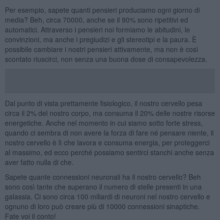
Per esempio, sapete quanti pensieri produciamo ogni giorno di
media? Beh, circa 70000, anche se il 90% sono ripetitivi ed
automatici. Attraverso i pensieri noi formiamo le abitudini, le
convinzioni, ma anche i pregiudizi e gli stereotipi e la paura. È
possibile cambiare i nostri pensieri attivamente, ma non è così
scontato riuscirci, non senza una buona dose di consapevolezza.
Dal punto di vista prettamente fisiologico, il nostro cervello pesa
circa il 2% del nostro corpo, ma consuma il 20% delle nostre risorse
energetiche. Anche nel momento in cui siamo sotto forte stress,
quando ci sembra di non avere la forza di fare né pensare niente, il
nostro cervello è lì che lavora e consuma energia, per proteggerci
al massimo, ed ecco perché possiamo sentirci stanchi anche senza
aver fatto nulla di che.
Sapete quante connessioni neuronali ha il nostro cervello? Beh
sono così tante che superano il numero di stelle presenti in una
galassia. Ci sono circa 100 miliardi di neuroni nel nostro cervello e
ognuno di loro può creare più di 10000 connessioni sinaptiche.
Fate voi il conto!