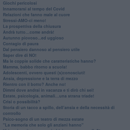
Giochi pericolosi
Innamorarsi al tempo del Covid
​Relazioni che fanno male al cuore
​Stressi-AMO-ci meno!
​La prospettiva della chiusura
​Andrà tutto…come andrà!
Autunno piovoso...ed uggioso
​Contagio di paura
​Dal pensiero dannoso al pensiero utile
​Saper dire di NO!
​Ma le coppie solide che caratteristiche hanno?
​Mamma, babbo ritorno a scuola!
Adolescenti, ovvero questi (s)conosciuti!
Ansia, depressione e la terra di mezzo
​Rientro con il botto? Anche no!
Dimmi dove andrai in vacanza e ti dirò chi sei!
​Estate, psicologia, animali…una strana triade!
​Crisi o possibilità?
​Storia di un tacco a spillo, dell’ansia e della necessità di
controllo
​Psico-sogno di un teatro di mezza estate
"La memoria che solo gli anziani hanno"