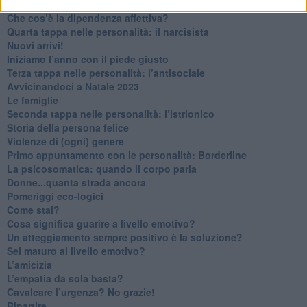
Non dare niente per scontato
Che cos’è la dipendenza affettiva?
Quarta tappa nelle personalità: il narcisista
​Nuovi arrivi!
​Iniziamo l’anno con il piede giusto
​Terza tappa nelle personalità: l’antisociale
​Avvicinandoci a Natale 2023
Le famiglie
Seconda tappa nelle personalità: l’istrionico
​Storia della persona felice
Violenze di (ogni) genere
​Primo appuntamento con le personalità: Borderline
La psicosomatica: quando il corpo parla
Donne...quanta strada ancora
​Pomeriggi eco-logici
​Come stai?
Cosa significa guarire a livello emotivo?
​Un atteggiamento sempre positivo è la soluzione?
​Sei maturo al livello emotivo?
​L’amicizia
​L’empatia da sola basta?
​Cavalcare l’urgenza? No grazie!
Ripartire