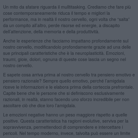
Un mito da sfatare riguarda il mulltitasking. Crediamo che fare più
cose contemporaneamente riduca il tempo e migliori la
performance, ma in realtà il nostro cervello, ogni volta che “salta”
da un compito all’altro, perde risorse ed energie, a discapito
dell’attenzione, della memoria e della produttività.
Anche le esperienze che facciamo impattano profondamente sul
nostro cervello, modificandolo profondamente grazie ad una delle
sue principali caratteristiche che è la neuroplasticità. Emozioni,
traumi, gioie, dolori, ognuna di queste cose lascia un segno nel
nostro cervello.
E sapete cosa arriva prima al nostro cervello tra pensiero emotivo e
pensiero razionale? Sempre quello emotivo, perché l’amigdala
riceve le informazioni e le elabora prima della corteccia prefrontale.
Capite bene che le persone che si definiscono esclusivamente
razionali, in realtà, stanno facendo uno sforzo incredibile per non
ascoltare ciò che dice loro l’amigdala.
Le emozioni negative hanno un peso maggiore rispetto a quelle
positive. Questa caratteristica ha ragioni evolutive, serviva per la
sopravvivenza, permettendoci di comprendere e intercettare i
pericoli. Nel tempo moderno, invece, talvolta può essere un limite