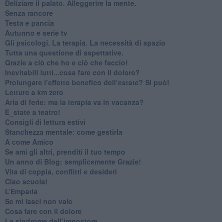
​Deliziare il palato. Alleggerire la mente.
​Senza rancore
​Testa e pancia
​Autunno e serie tv
​Gli psicologi. La terapia. La necessità di spazio
​Tutta una questione di aspettative.
​Grazie a ciò che ho e ciò che faccio!
​Inevitabili lutti...cosa fare con il dolore?
Prolungare l’effetto benefico dell’estate? Si può!
​Letture a km zero
​Aria di ferie: ma la terapia va in vacanza?
​E_state a teatro!
​Consigli di lettura estivi
​Stanchezza mentale: come gestirla
​A come Amico
​Se ami gli altri, prenditi il tuo tempo
​Un anno di Blog: semplicemente Grazie!
​Vita di coppia, conflitti e desideri
​Ciao scuola!
​L’Empatia
​Se mi lasci non vale
Cosa fare con il dolore
​La sindrome dell’impostore