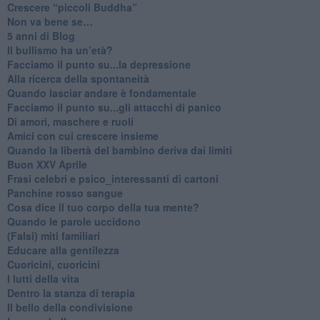
​Crescere “piccoli Buddha”
Non va bene se…
​5 anni di Blog
​Il bullismo ha un’età?
Facciamo il punto su...la depressione
​Alla ricerca della spontaneità
​Quando lasciar andare è fondamentale
Facciamo il punto su...gli attacchi di panico
Di amori, maschere e ruoli
​Amici con cui crescere insieme
​Quando la libertà del bambino deriva dai limiti
Buon XXV Aprile
​Frasi celebri e psico_interessanti di cartoni
​Panchine rosso sangue
​Cosa dice il tuo corpo della tua mente?
​Quando le parole uccidono
​(Falsi) miti familiari
​Educare alla gentilezza
​Cuoricini, cuoricini
I lutti della vita
​Dentro la stanza di terapia
​Il bello della condivisione