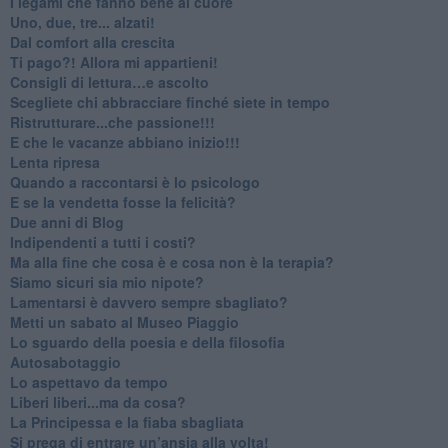
​I legami che fanno bene al cuore
Uno, due, tre... alzati!​
​Dal comfort alla crescita
​Ti pago?! Allora mi appartieni!​
​Consigli di lettura…e ascolto
​Scegliete chi abbracciare finché siete in tempo
​Ristrutturare...che passione!!!
​E che le vacanze abbiano inizio!!!
​Lenta ripresa
​Quando a raccontarsi è lo psicologo
​E se la vendetta fosse la felicità?
​Due anni di Blog
​Indipendenti a tutti i costi?
​Ma alla fine che cosa è e cosa non è la terapia?
​Siamo sicuri sia mio nipote?
​Lamentarsi è davvero sempre sbagliato?
​Metti un sabato al Museo Piaggio
​Lo sguardo della poesia e della filosofia
Autosabotaggio
​Lo aspettavo da tempo
​Liberi liberi...ma da cosa?
​La Principessa e la fiaba sbagliata
Si prega di entrare un’ansia alla volta!