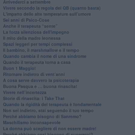
​Arrivederci a settembre
​Vivere secondo la regola del QB (quanto basta)
​L'impatto delle alte temperature sull’umore
Sei anni di Psico-Cose
​Anche il terapeuta “sente”
​La forza silenziosa dell'impegno
​Il mito della madre leonessa
Spazi leggeri per tempi complessi
Il bambino, il marshmallow e il tempo
​Quando cambia il nome di una sindrome
​Quando il terapeuta torna a casa
​Buon 1 Maggio!
Ritornare indietro di vent’anni
​A cosa serve davvero la psicoterapia
​Buona Pasqua e … buona rinascita!
​Vivere nell’incertezza
​Storie di rinascita: i Take That
​Quando la rigidità del terapeuta è fondamentale
​Non sei indietro, stai seguendo il tuo tempo
​Perché abbiamo bisogno di Sanremo?
​Maschilismo inconsapevole
​La donna può scegliere di non essere madre!
​Perché abbiamo così bisogno di supereroi?