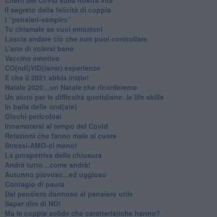
Il segreto della felicità di coppia
​I “pensieri-vampiro”
​Tu chiamale se vuoi emozioni
​Lascia andare ciò che non puoi controllare
L’arte di volersi bene
​Vaccino emotivo
CO(ndi)VID(iamo) esperienze
​E che il 2021 abbia inizio!
​Natale 2020…un Natale che ricorderemo
Un aiuto per le difficoltà quotidiane: le life skills
​In balia delle ond(ate)
Giochi pericolosi
Innamorarsi al tempo del Covid
​Relazioni che fanno male al cuore
​Stressi-AMO-ci meno!
​La prospettiva della chiusura
​Andrà tutto…come andrà!
Autunno piovoso...ed uggioso
​Contagio di paura
​Dal pensiero dannoso al pensiero utile
​Saper dire di NO!
​Ma le coppie solide che caratteristiche hanno?