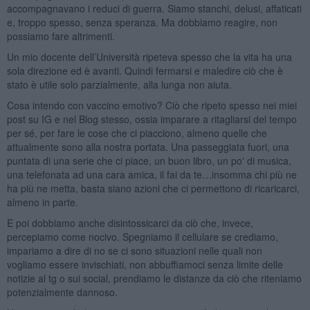
accompagnavano i reduci di guerra. Siamo stanchi, delusi, affaticati
e, troppo spesso, senza speranza. Ma dobbiamo reagire, non
possiamo fare altrimenti.
Un mio docente dell’Università ripeteva spesso che la vita ha una
sola direzione ed è avanti. Quindi fermarsi e maledire ciò che è
stato è utile solo parzialmente, alla lunga non aiuta.
Cosa intendo con vaccino emotivo? Ciò che ripeto spesso nei miei
post su IG e nel Blog stesso, ossia imparare a ritagliarsi del tempo
per sé, per fare le cose che ci piacciono, almeno quelle che
attualmente sono alla nostra portata. Una passeggiata fuori, una
puntata di una serie che ci piace, un buon libro, un po' di musica,
una telefonata ad una cara amica, il fai da te…insomma chi più ne
ha più ne metta, basta siano azioni che ci permettono di ricaricarci,
almeno in parte.
E poi dobbiamo anche disintossicarci da ciò che, invece,
percepiamo come nocivo. Spegniamo il cellulare se crediamo,
impariamo a dire di no se ci sono situazioni nelle quali non
vogliamo essere invischiati, non abbuffiamoci senza limite delle
notizie al tg o sui social, prendiamo le distanze da ciò che riteniamo
potenzialmente dannoso.