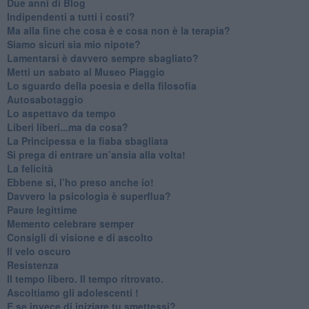
​Due anni di Blog
​Indipendenti a tutti i costi?
​Ma alla fine che cosa è e cosa non è la terapia?
​Siamo sicuri sia mio nipote?
​Lamentarsi è davvero sempre sbagliato?
​Metti un sabato al Museo Piaggio
​Lo sguardo della poesia e della filosofia
Autosabotaggio
​Lo aspettavo da tempo
​Liberi liberi...ma da cosa?
​La Principessa e la fiaba sbagliata
Si prega di entrare un’ansia alla volta!
​La felicità
​Ebbene sì, l’ho preso anche io!
​Davvero la psicologia è superflua?
Paure legittime
​Memento celebrare semper
​Consigli di visione e di ascolto
​Il velo oscuro
Resistenza
​Il tempo libero. Il tempo ritrovato.
Ascoltiamo gli adolescenti !
​E se invece di iniziare tu smettessi?