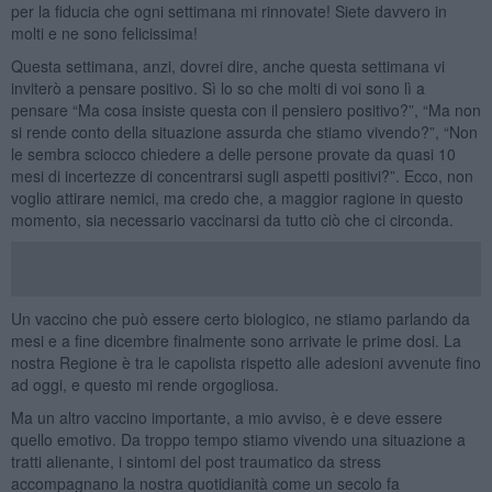
per la fiducia che ogni settimana mi rinnovate! Siete davvero in
molti e ne sono felicissima!
Questa settimana, anzi, dovrei dire, anche questa settimana vi
inviterò a pensare positivo. Sì lo so che molti di voi sono lì a
pensare “Ma cosa insiste questa con il pensiero positivo?”, “Ma non
si rende conto della situazione assurda che stiamo vivendo?”, “Non
le sembra sciocco chiedere a delle persone provate da quasi 10
mesi di incertezze di concentrarsi sugli aspetti positivi?”. Ecco, non
voglio attirare nemici, ma credo che, a maggior ragione in questo
momento, sia necessario vaccinarsi da tutto ciò che ci circonda.
Un vaccino che può essere certo biologico, ne stiamo parlando da
mesi e a fine dicembre finalmente sono arrivate le prime dosi. La
nostra Regione è tra le capolista rispetto alle adesioni avvenute fino
ad oggi, e questo mi rende orgogliosa.
Ma un altro vaccino importante, a mio avviso, è e deve essere
quello emotivo. Da troppo tempo stiamo vivendo una situazione a
tratti alienante, i sintomi del post traumatico da stress
accompagnano la nostra quotidianità come un secolo fa