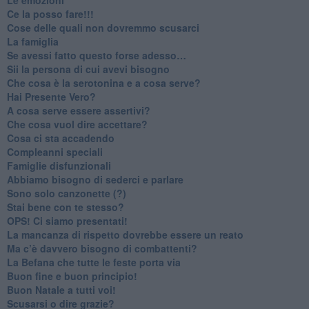
​Ce la posso fare!!!
​Cose delle quali non dovremmo scusarci
​La famiglia
​Se avessi fatto questo forse adesso…
​Sii la persona di cui avevi bisogno
Che cosa è la serotonina e a cosa serve?
​Hai Presente Vero?
A cosa serve essere assertivi?
​Che cosa vuol dire accettare?
​Cosa ci sta accadendo
​Compleanni speciali
​Famiglie disfunzionali
​Abbiamo bisogno di sederci e parlare
Sono solo canzonette (?)
​Stai bene con te stesso?
​OPS! Ci siamo presentati!
​La mancanza di rispetto dovrebbe essere un reato
​Ma c’è davvero bisogno di combattenti?
​La Befana che tutte le feste porta via
Buon fine e buon principio!
​Buon Natale a tutti voi!
​Scusarsi o dire grazie?