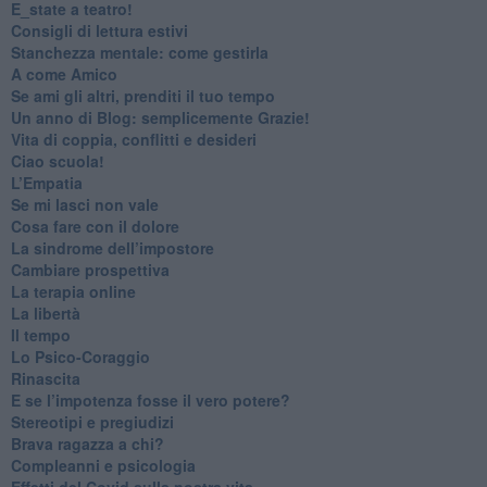
​E_state a teatro!
​Consigli di lettura estivi
​Stanchezza mentale: come gestirla
​A come Amico
​Se ami gli altri, prenditi il tuo tempo
​Un anno di Blog: semplicemente Grazie!
​Vita di coppia, conflitti e desideri
​Ciao scuola!
​L’Empatia
​Se mi lasci non vale
Cosa fare con il dolore
​La sindrome dell’impostore
​Cambiare prospettiva
La terapia online
La libertà
​Il tempo
​Lo Psico-Coraggio
Rinascita
​E se l’impotenza fosse il vero potere?
Stereotipi e pregiudizi
​Brava ragazza a chi?
​Compleanni e psicologia
Effetti del Covid sulla nostra vita