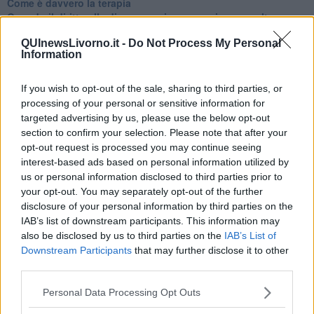
Come è davvero la terapia
Quando il diritto alla disconnessione non viene accolto
​L’importanza della comunicazione in famiglia
QUInewsLivorno.it -
Do Not Process My Personal
​Il diritto ad essere disconnessi
Information
​Il pensiero dicotomico e la salute mentale
​Consigli di lettura per genitori e non solo
​La Clownterapia
If you wish to opt-out of the sale, sharing to third parties, or
​Differenze tra persone frustrate e non
processing of your personal or sensitive information for
L’invisibile fatica mentale
targeted advertising by us, please use the below opt-out
Vacanze a km zero
section to confirm your selection. Please note that after your
​Buone Vacan(si)e!
opt-out request is processed you may continue seeing
​Il lato positivo delle cose
interest-based ads based on personal information utilized by
​Storie antiche di tempi moderni
us or personal information disclosed to third parties prior to
​Quello che alle mamme non dicono
your opt-out. You may separately opt-out of the further
Adultescenza
disclosure of your personal information by third parties on the
Homo imbecillis
IAB’s list of downstream participants. This information may
​4 anni di Blog
also be disclosed by us to third parties on the
IAB’s List of
Quando il silenzio è aggressivo
Downstream Participants
that may further disclose it to other
​Il passato, questo conosciuto!
third parties.
​Clima ballerino e sbalzi d’umore
La maternità
Personal Data Processing Opt Outs
​L’uomo o l’orso?
Non hanno un amico a teatro​