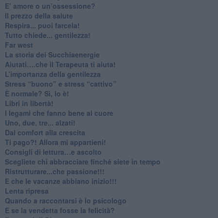
​E’ amore o un’ossessione?
​Il prezzo della salute
​Respira... puoi farcela!
​Tutto chiede... gentilezza!
​Far west
​La storia dei Succhiaenergie
​Aiutati….che il Terapeuta ti aiuta!
​L’importanza della gentilezza
​Stress “buono” e stress “cattivo”
​È normale? Sì, lo è!
​Libri in libertà!
​I legami che fanno bene al cuore
Uno, due, tre... alzati!​
​Dal comfort alla crescita
​Ti pago?! Allora mi appartieni!​
​Consigli di lettura…e ascolto
​Scegliete chi abbracciare finché siete in tempo
​Ristrutturare...che passione!!!
​E che le vacanze abbiano inizio!!!
​Lenta ripresa
​Quando a raccontarsi è lo psicologo
​E se la vendetta fosse la felicità?