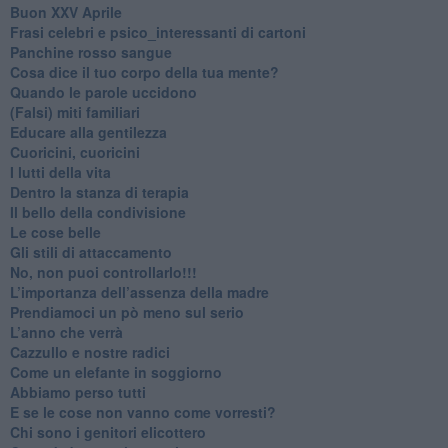
Buon XXV Aprile
​Frasi celebri e psico_interessanti di cartoni
​Panchine rosso sangue
​Cosa dice il tuo corpo della tua mente?
​Quando le parole uccidono
​(Falsi) miti familiari
​Educare alla gentilezza
​Cuoricini, cuoricini
I lutti della vita
​Dentro la stanza di terapia
​Il bello della condivisione
Le cose belle
​Gli stili di attaccamento
No, non puoi controllarlo!!!
​L’importanza dell’assenza della madre
​Prendiamoci un pò meno sul serio
​L’anno che verrà
​Cazzullo e nostre radici
​Come un elefante in soggiorno
​Abbiamo perso tutti
E se le cose non vanno come vorresti?
​Chi sono i genitori elicottero