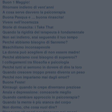
​Buon 1 Maggio!
Ritornare indietro di vent’anni
​A cosa serve davvero la psicoterapia
​Buona Pasqua e … buona rinascita!
​Vivere nell’incertezza
​Storie di rinascita: i Take That
​Quando la rigidità del terapeuta è fondamentale
​Non sei indietro, stai seguendo il tuo tempo
​Perché abbiamo bisogno di Sanremo?
​Maschilismo inconsapevole
​La donna può scegliere di non essere madre!
​Perché abbiamo così bisogno di supereroi?
​I collegamenti tra filosofia e psicologia
​Perché tutti si sentono in dovere di dire la loro
​Quando crescere troppo presto diventa un peso
​Perché non impariamo mai dagli errori?
​Buone Feste!
​Kintsugi: quando le crepe diventano preziose
Ansia e depressione: conoscerle meglio
Quando cambiare approccio in psicoterapia?
​Quando la mente è più stanca del corpo
Non dormo, che cosa vuol dire?
​Rinnovare gli spazi per rinnovare noi stessi