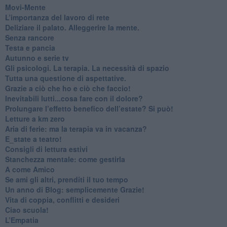
​Movi-Mente
​L’importanza del lavoro di rete
​Deliziare il palato. Alleggerire la mente.
​Senza rancore
​Testa e pancia
​Autunno e serie tv
​Gli psicologi. La terapia. La necessità di spazio
​Tutta una questione di aspettative.
​Grazie a ciò che ho e ciò che faccio!
​Inevitabili lutti...cosa fare con il dolore?
Prolungare l’effetto benefico dell’estate? Si può!
​Letture a km zero
​Aria di ferie: ma la terapia va in vacanza?
​E_state a teatro!
​Consigli di lettura estivi
​Stanchezza mentale: come gestirla
​A come Amico
​Se ami gli altri, prenditi il tuo tempo
​Un anno di Blog: semplicemente Grazie!
​Vita di coppia, conflitti e desideri
​Ciao scuola!
​L’Empatia