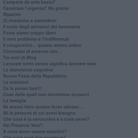
​L’empatia da sola basta?
​Cavalcare l’urgenza? No grazie!
Ripartire
​Ci rivediamo a settembre!
​Il ruolo degli attivatori del benessere
​Forse siamo troppo liberi
​Il vero problema è l’indifferenza
​Il congiuntivo… questo strano amico
​Circondati di persone che…
​Tre anni di Blog
​Lavorare sotto stress significa lavorare male
​Le distorsioni cognitive
​Buona Festa della Repubblica
Le emozioni
​Ce la posso fare!!!
​Cose delle quali non dovremmo scusarci
​La famiglia
​Se avessi fatto questo forse adesso…
​Sii la persona di cui avevi bisogno
Che cosa è la serotonina e a cosa serve?
​Hai Presente Vero?
A cosa serve essere assertivi?
​Che cosa vuol dire accettare?