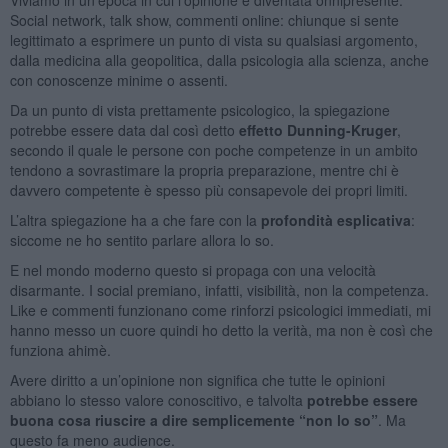
Social network, talk show, commenti online: chiunque si sente
legittimato a esprimere un punto di vista su qualsiasi argomento,
dalla medicina alla geopolitica, dalla psicologia alla scienza, anche
con conoscenze minime o assenti.
Da un punto di vista prettamente psicologico, la spiegazione
potrebbe essere data dal così detto
effetto Dunning-Kruger
,
secondo il quale le persone con poche competenze in un ambito
tendono a sovrastimare la propria preparazione, mentre chi è
davvero competente è spesso più consapevole dei propri limiti.
L’altra spiegazione ha a che fare con la
profondità esplicativa
:
siccome ne ho sentito parlare allora lo so.
E nel mondo moderno questo si propaga con una velocità
disarmante. I social premiano, infatti, visibilità, non la competenza.
Like e commenti funzionano come rinforzi psicologici immediati, mi
hanno messo un cuore quindi ho detto la verità, ma non è così che
funziona ahimè.
Avere diritto a un’opinione non significa che tutte le opinioni
abbiano lo stesso valore conoscitivo, e talvolta
potrebbe essere
buona cosa riuscire a dire semplicemente “non lo so”
. Ma
questo fa meno audience.