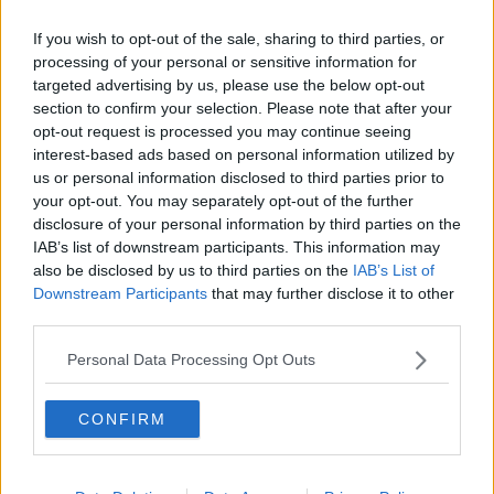
Vacanze a km zero
​Buone Vacan(si)e!
If you wish to opt-out of the sale, sharing to third parties, or
​Il lato positivo delle cose
processing of your personal or sensitive information for
​Storie antiche di tempi moderni
targeted advertising by us, please use the below opt-out
​Quello che alle mamme non dicono
section to confirm your selection. Please note that after your
Adultescenza
opt-out request is processed you may continue seeing
Homo imbecillis
interest-based ads based on personal information utilized by
​4 anni di Blog
Quando il silenzio è aggressivo
us or personal information disclosed to third parties prior to
​Il passato, questo conosciuto!
your opt-out. You may separately opt-out of the further
​Clima ballerino e sbalzi d’umore
disclosure of your personal information by third parties on the
La maternità
IAB’s list of downstream participants. This information may
​L’uomo o l’orso?
also be disclosed by us to third parties on the
IAB’s List of
Non hanno un amico a teatro​
Downstream Participants
that may further disclose it to other
​Tutta una questione di rispetto
third parties.
​Cose che ci esauriscono
​Vespa che passione!
Personal Data Processing Opt Outs
​Lasciate ai vostri figli il diritto di piangere
​Parole d’amore regalate al vento
CONFIRM
​Essere genitori di un adolescente
​Saper pazientare
​Giornata del Fiocchetto Lilla
​Venerdì emozionalmente sostenibile