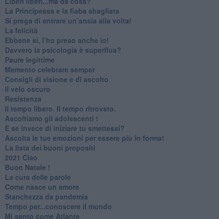
​Liberi liberi...ma da cosa?
​La Principessa e la fiaba sbagliata
Si prega di entrare un’ansia alla volta!
​La felicità
​Ebbene sì, l’ho preso anche io!
​Davvero la psicologia è superflua?
Paure legittime
​Memento celebrare semper
​Consigli di visione e di ascolto
​Il velo oscuro
Resistenza
​Il tempo libero. Il tempo ritrovato.
Ascoltiamo gli adolescenti !
​E se invece di iniziare tu smettessi?
​Ascolta le tue emozioni per essere più in forma!
​La lista dei buoni propositi
2021 Ciao
Buon Natale !
​La cura delle parole
​Come nasce un amore
Stanchezza da pandemia
​Tempo per...conoscere il mondo
​Mi sento come Atlante