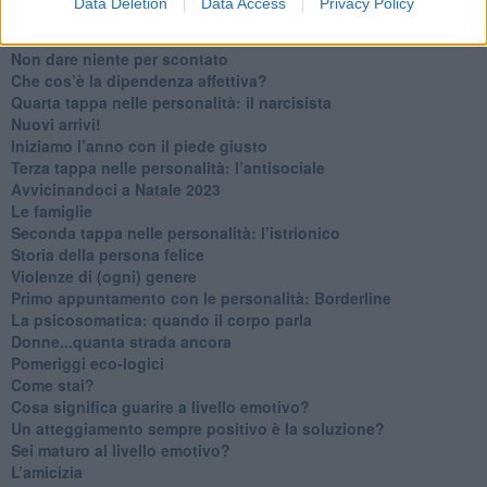
Data Deletion
Data Access
Privacy Policy
Ma ti ascolti?
Contornati di persone che…
Non dare niente per scontato
Che cos’è la dipendenza affettiva?
Quarta tappa nelle personalità: il narcisista
​Nuovi arrivi!
​Iniziamo l’anno con il piede giusto
​Terza tappa nelle personalità: l’antisociale
​Avvicinandoci a Natale 2023
Le famiglie
Seconda tappa nelle personalità: l’istrionico
​Storia della persona felice
Violenze di (ogni) genere
​Primo appuntamento con le personalità: Borderline
La psicosomatica: quando il corpo parla
Donne...quanta strada ancora
​Pomeriggi eco-logici
​Come stai?
Cosa significa guarire a livello emotivo?
​Un atteggiamento sempre positivo è la soluzione?
​Sei maturo al livello emotivo?
​L’amicizia