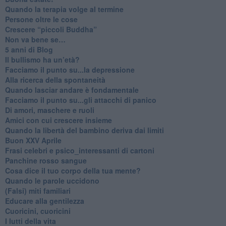
​Quando la terapia volge al termine
​Persone oltre le cose
​Crescere “piccoli Buddha”
Non va bene se…
​5 anni di Blog
​Il bullismo ha un’età?
Facciamo il punto su...la depressione
​Alla ricerca della spontaneità
​Quando lasciar andare è fondamentale
Facciamo il punto su...gli attacchi di panico
Di amori, maschere e ruoli
​Amici con cui crescere insieme
​Quando la libertà del bambino deriva dai limiti
Buon XXV Aprile
​Frasi celebri e psico_interessanti di cartoni
​Panchine rosso sangue
​Cosa dice il tuo corpo della tua mente?
​Quando le parole uccidono
​(Falsi) miti familiari
​Educare alla gentilezza
​Cuoricini, cuoricini
I lutti della vita