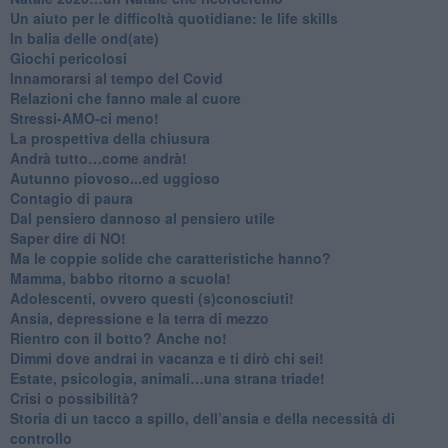
Un aiuto per le difficoltà quotidiane: le life skills
​In balia delle ond(ate)
Giochi pericolosi
Innamorarsi al tempo del Covid
​Relazioni che fanno male al cuore
​Stressi-AMO-ci meno!
​La prospettiva della chiusura
​Andrà tutto…come andrà!
Autunno piovoso...ed uggioso
​Contagio di paura
​Dal pensiero dannoso al pensiero utile
​Saper dire di NO!
​Ma le coppie solide che caratteristiche hanno?
​Mamma, babbo ritorno a scuola!
Adolescenti, ovvero questi (s)conosciuti!
Ansia, depressione e la terra di mezzo
​Rientro con il botto? Anche no!
Dimmi dove andrai in vacanza e ti dirò chi sei!
​Estate, psicologia, animali…una strana triade!
​Crisi o possibilità?
​Storia di un tacco a spillo, dell’ansia e della necessità di
controllo