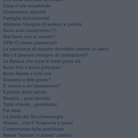
​Cosa ci sta accadendo
​Compleanni speciali
​Famiglie disfunzionali
​Abbiamo bisogno di sederci e parlare
Sono solo canzonette (?)
​Stai bene con te stesso?
​OPS! Ci siamo presentati!
​La mancanza di rispetto dovrebbe essere un reato
​Ma c’è davvero bisogno di combattenti?
​La Befana che tutte le feste porta via
Buon fine e buon principio!
​Buon Natale a tutti voi!
​Scusarsi o dire grazie?
​E’ amore o un’ossessione?
​Il prezzo della salute
​Respira... puoi farcela!
​Tutto chiede... gentilezza!
​Far west
​La storia dei Succhiaenergie
​Aiutati….che il Terapeuta ti aiuta!
​L’importanza della gentilezza
​Stress “buono” e stress “cattivo”