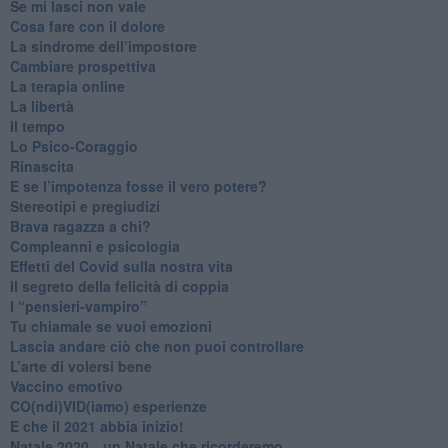
​Se mi lasci non vale
Cosa fare con il dolore
​La sindrome dell’impostore
​Cambiare prospettiva
La terapia online
La libertà
​Il tempo
​Lo Psico-Coraggio
Rinascita
​E se l’impotenza fosse il vero potere?
Stereotipi e pregiudizi
​Brava ragazza a chi?
​Compleanni e psicologia
Effetti del Covid sulla nostra vita
Il segreto della felicità di coppia
​I “pensieri-vampiro”
​Tu chiamale se vuoi emozioni
​Lascia andare ciò che non puoi controllare
L’arte di volersi bene
​Vaccino emotivo
CO(ndi)VID(iamo) esperienze
​E che il 2021 abbia inizio!
​Natale 2020…un Natale che ricorderemo