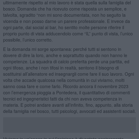
ultimamente rispetto al mio lavoro è stata quella sulla famiglia del
bosco. Domanda che ha ricevuto come risposta un semplice, e
talvolta, sgradito “non mi sono documentata, non ho seguito la
vicenda e non posso darne un parere professionale. E invece da
ogni parte, dai social al bar, ho sentito molte persone riferire il
proprio punto di vista adducendolo come “IL” punto di vista, l’unico
possibile, l’unico corretto.
E la domanda mi sorge spontanea: perché tutti si sentono in
dovere di dire la loro, anche e soprattutto quando non hanno le
competenze. La squadra di calcio preferita perde una partita, ed
ogni tifoso, anche i non tifosi in realtà, sentono il bisogno di
sostituirsi all’allenatore ed insegnargli come fare il suo lavoro. Ogni
volta che accade qualcosa nella comunità in cui viviamo, molti
sanno cosa fare e come farlo. Ricordo ancora il novembre 2023
con l’emergenza pioggia a Pontedera, il quantitativo di commenti
tecnici ed ingegneristici fatti da chi non aveva competenza in
materia. E potrei andare avanti all’infinito, fino, appunto, alla storia
della famiglia nel bosco, tutti psicologi, avvocati ed assistenti sociali.
Viviamo in un’epoca in cui l’opinione è diventata onnipresente.