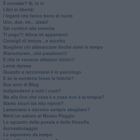
​È normale? Sì, lo è!
​Libri in libertà!
​I legami che fanno bene al cuore
Uno, due, tre... alzati!​
​Dal comfort alla crescita
​Ti pago?! Allora mi appartieni!​
​Consigli di lettura…e ascolto
​Scegliete chi abbracciare finché siete in tempo
​Ristrutturare...che passione!!!
​E che le vacanze abbiano inizio!!!
​Lenta ripresa
​Quando a raccontarsi è lo psicologo
​E se la vendetta fosse la felicità?
​Due anni di Blog
​Indipendenti a tutti i costi?
​Ma alla fine che cosa è e cosa non è la terapia?
​Siamo sicuri sia mio nipote?
​Lamentarsi è davvero sempre sbagliato?
​Metti un sabato al Museo Piaggio
​Lo sguardo della poesia e della filosofia
Autosabotaggio
​Lo aspettavo da tempo