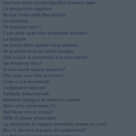
​Lavorare sotto stress significa lavorare male
​Le distorsioni cognitive
​Buona Festa della Repubblica
Le emozioni
​Ce la posso fare!!!
​Cose delle quali non dovremmo scusarci
​La famiglia
​Se avessi fatto questo forse adesso…
​Sii la persona di cui avevi bisogno
Che cosa è la serotonina e a cosa serve?
​Hai Presente Vero?
A cosa serve essere assertivi?
​Che cosa vuol dire accettare?
​Cosa ci sta accadendo
​Compleanni speciali
​Famiglie disfunzionali
​Abbiamo bisogno di sederci e parlare
Sono solo canzonette (?)
​Stai bene con te stesso?
​OPS! Ci siamo presentati!
​La mancanza di rispetto dovrebbe essere un reato
​Ma c’è davvero bisogno di combattenti?
​La Befana che tutte le feste porta via