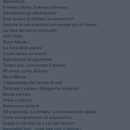
Resistenza
​Il tempo libero. Il tempo ritrovato.
Ascoltiamo gli adolescenti !
​E se invece di iniziare tu smettessi?
​Ascolta le tue emozioni per essere più in forma!
​La lista dei buoni propositi
2021 Ciao
Buon Natale !
​La cura delle parole
​Come nasce un amore
Stanchezza da pandemia
​Tempo per...conoscere il mondo
​Mi sento come Atlante
​Movi-Mente
​L’importanza del lavoro di rete
​Deliziare il palato. Alleggerire la mente.
​Senza rancore
​Testa e pancia
​Autunno e serie tv
​Gli psicologi. La terapia. La necessità di spazio
​Tutta una questione di aspettative.
​Grazie a ciò che ho e ciò che faccio!
​Inevitabili lutti...cosa fare con il dolore?