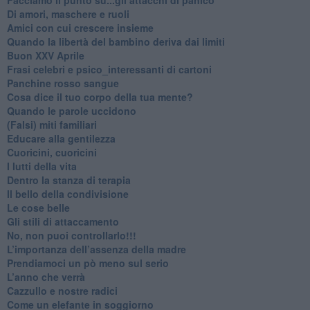
Di amori, maschere e ruoli
​Amici con cui crescere insieme
​Quando la libertà del bambino deriva dai limiti
Buon XXV Aprile
​Frasi celebri e psico_interessanti di cartoni
​Panchine rosso sangue
​Cosa dice il tuo corpo della tua mente?
​Quando le parole uccidono
​(Falsi) miti familiari
​Educare alla gentilezza
​Cuoricini, cuoricini
I lutti della vita
​Dentro la stanza di terapia
​Il bello della condivisione
Le cose belle
​Gli stili di attaccamento
No, non puoi controllarlo!!!
​L’importanza dell’assenza della madre
​Prendiamoci un pò meno sul serio
​L’anno che verrà
​Cazzullo e nostre radici
​Come un elefante in soggiorno