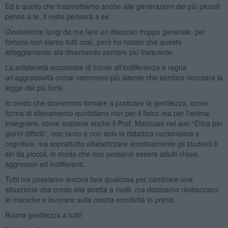
Ed è quello che trasmettiamo anche alle generazioni dei più piccoli:
pensa a te, il resto penserà a se’.
Ovviamente lungi da me fare un discorso troppo generale, per
fortuna non siamo tutti così, però ho notato che questo
atteggiamento sta diventando sempre più frequente.
La solidarietà soccombe di fronte all’indifferenza e regna
un’aggressività ormai nemmeno più latente che sembra ricordare la
legge del più forte.
Io credo che dovremmo tornare a praticare la gentilezza, come
forma di allenamento quotidiano non per il fisico ma per l’anima.
Insegnare, come sostiene anche il Prof. Mancuso nel suo “Etica per
giorni difficili”, non tanto e non solo la didattica nozionistica e
cognitiva, ma soprattutto alfabetizzare emotivamente gli studenti ti
sin da piccoli, in modo che non possano essere adulti chiusi,
aggressivi ed indifferenti.
Tutti noi possiamo ancora fare qualcosa per cambiare una
situazione che credo stia stretta a molti, ma dobbiamo rimboccarci
le maniche e lavorare sulla nostra emotività in primis.
Buona gentilezza a tutti!