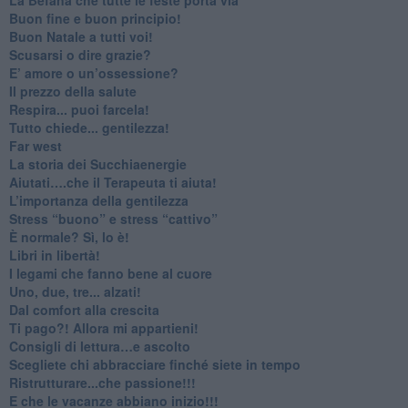
Buon fine e buon principio!
​Buon Natale a tutti voi!
​Scusarsi o dire grazie?
​E’ amore o un’ossessione?
​Il prezzo della salute
​Respira... puoi farcela!
​Tutto chiede... gentilezza!
​Far west
​La storia dei Succhiaenergie
​Aiutati….che il Terapeuta ti aiuta!
​L’importanza della gentilezza
​Stress “buono” e stress “cattivo”
​È normale? Sì, lo è!
​Libri in libertà!
​I legami che fanno bene al cuore
Uno, due, tre... alzati!​
​Dal comfort alla crescita
​Ti pago?! Allora mi appartieni!​
​Consigli di lettura…e ascolto
​Scegliete chi abbracciare finché siete in tempo
​Ristrutturare...che passione!!!
​E che le vacanze abbiano inizio!!!