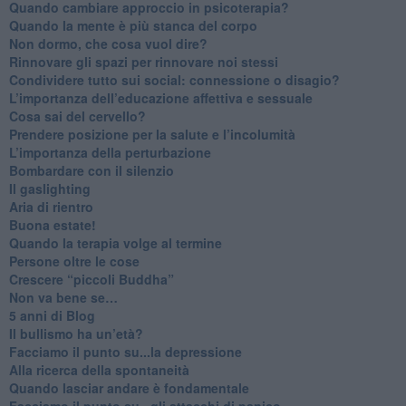
Quando cambiare approccio in psicoterapia?
​Quando la mente è più stanca del corpo
Non dormo, che cosa vuol dire?
​Rinnovare gli spazi per rinnovare noi stessi
​Condividere tutto sui social: connessione o disagio?
​L’importanza dell’educazione affettiva e sessuale
​Cosa sai del cervello?
Prendere posizione per la salute e l’incolumità
L’importanza della perturbazione
​Bombardare con il silenzio
Il gaslighting
Aria di rientro
Buona estate!
​Quando la terapia volge al termine
​Persone oltre le cose
​Crescere “piccoli Buddha”
Non va bene se…
​5 anni di Blog
​Il bullismo ha un’età?
Facciamo il punto su...la depressione
​Alla ricerca della spontaneità
​Quando lasciar andare è fondamentale
Facciamo il punto su...gli attacchi di panico