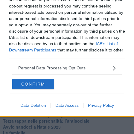
​Clima ballerino e sbalzi d’umore
opt-out request is processed you may continue seeing
La maternità
interest-based ads based on personal information utilized by
​L’uomo o l’orso?
us or personal information disclosed to third parties prior to
Non hanno un amico a teatro​
​Tutta una questione di rispetto
your opt-out. You may separately opt-out of the further
​Cose che ci esauriscono
disclosure of your personal information by third parties on the
​Vespa che passione!
IAB’s list of downstream participants. This information may
​Lasciate ai vostri figli il diritto di piangere
also be disclosed by us to third parties on the
IAB’s List of
​Parole d’amore regalate al vento
Downstream Participants
that may further disclose it to other
​Essere genitori di un adolescente
third parties.
​Saper pazientare
​Giornata del Fiocchetto Lilla
Personal Data Processing Opt Outs
​Venerdì emozionalmente sostenibile
Ma ti ascolti?
CONFIRM
Contornati di persone che…
Non dare niente per scontato
Che cos’è la dipendenza affettiva?
Quarta tappa nelle personalità: il narcisista
Data Deletion
Data Access
Privacy Policy
​Nuovi arrivi!
​Iniziamo l’anno con il piede giusto
​Terza tappa nelle personalità: l’antisociale
​Avvicinandoci a Natale 2023
Le famiglie