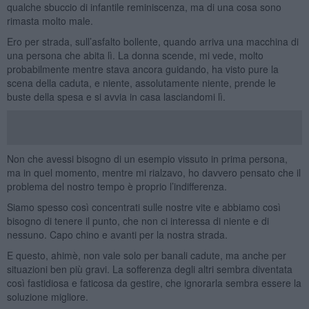
qualche sbuccio di infantile reminiscenza, ma di una cosa sono
rimasta molto male.
Ero per strada, sull’asfalto bollente, quando arriva una macchina di
una persona che abita lì. La donna scende, mi vede, molto
probabilmente mentre stava ancora guidando, ha visto pure la
scena della caduta, e niente, assolutamente niente, prende le
buste della spesa e si avvia in casa lasciandomi lì.
Non che avessi bisogno di un esempio vissuto in prima persona,
ma in quel momento, mentre mi rialzavo, ho davvero pensato che il
problema del nostro tempo è proprio l’indifferenza.
Siamo spesso così concentrati sulle nostre vite e abbiamo così
bisogno di tenere il punto, che non ci interessa di niente e di
nessuno. Capo chino e avanti per la nostra strada.
E questo, ahimè, non vale solo per banali cadute, ma anche per
situazioni ben più gravi. La sofferenza degli altri sembra diventata
così fastidiosa e faticosa da gestire, che ignorarla sembra essere la
soluzione migliore.