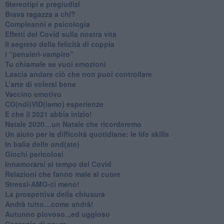
Stereotipi e pregiudizi
​Brava ragazza a chi?
​Compleanni e psicologia
Effetti del Covid sulla nostra vita
Il segreto della felicità di coppia
​I “pensieri-vampiro”
​Tu chiamale se vuoi emozioni
​Lascia andare ciò che non puoi controllare
L’arte di volersi bene
​Vaccino emotivo
CO(ndi)VID(iamo) esperienze
​E che il 2021 abbia inizio!
​Natale 2020…un Natale che ricorderemo
Un aiuto per le difficoltà quotidiane: le life skills
​In balia delle ond(ate)
Giochi pericolosi
Innamorarsi al tempo del Covid
​Relazioni che fanno male al cuore
​Stressi-AMO-ci meno!
​La prospettiva della chiusura
​Andrà tutto…come andrà!
Autunno piovoso...ed uggioso
​Contagio di paura