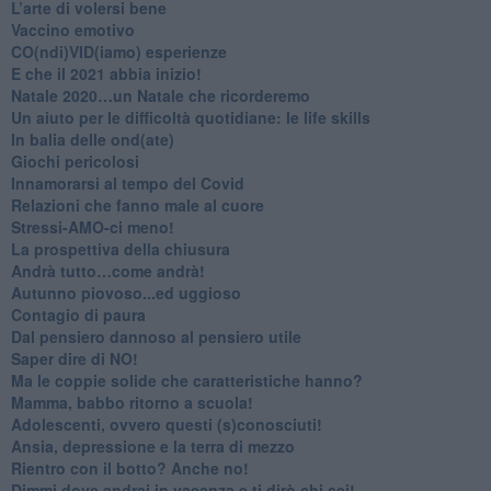
L’arte di volersi bene
​Vaccino emotivo
CO(ndi)VID(iamo) esperienze
​E che il 2021 abbia inizio!
​Natale 2020…un Natale che ricorderemo
Un aiuto per le difficoltà quotidiane: le life skills
​In balia delle ond(ate)
Giochi pericolosi
Innamorarsi al tempo del Covid
​Relazioni che fanno male al cuore
​Stressi-AMO-ci meno!
​La prospettiva della chiusura
​Andrà tutto…come andrà!
Autunno piovoso...ed uggioso
​Contagio di paura
​Dal pensiero dannoso al pensiero utile
​Saper dire di NO!
​Ma le coppie solide che caratteristiche hanno?
​Mamma, babbo ritorno a scuola!
Adolescenti, ovvero questi (s)conosciuti!
Ansia, depressione e la terra di mezzo
​Rientro con il botto? Anche no!
Dimmi dove andrai in vacanza e ti dirò chi sei!