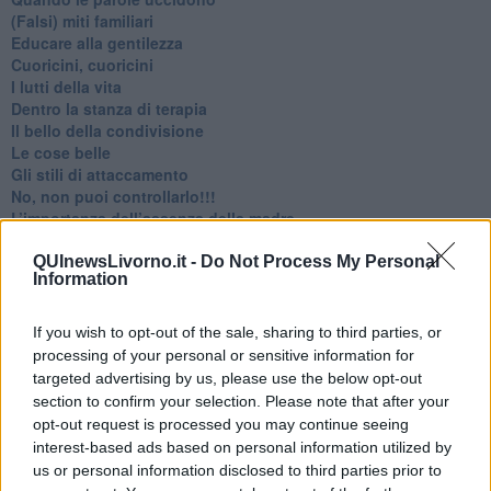
​(Falsi) miti familiari
​Educare alla gentilezza
​Cuoricini, cuoricini
I lutti della vita
​Dentro la stanza di terapia
​Il bello della condivisione
Le cose belle
​Gli stili di attaccamento
No, non puoi controllarlo!!!
​L’importanza dell’assenza della madre
​Prendiamoci un pò meno sul serio
​L’anno che verrà
QUInewsLivorno.it -
Do Not Process My Personal
Information
​Cazzullo e nostre radici
​Come un elefante in soggiorno
​Abbiamo perso tutti
If you wish to opt-out of the sale, sharing to third parties, or
E se le cose non vanno come vorresti?
processing of your personal or sensitive information for
​Chi sono i genitori elicottero
targeted advertising by us, please use the below opt-out
Come è davvero la terapia
section to confirm your selection. Please note that after your
Quando il diritto alla disconnessione non viene accolto
opt-out request is processed you may continue seeing
​L’importanza della comunicazione in famiglia
interest-based ads based on personal information utilized by
​Il diritto ad essere disconnessi
us or personal information disclosed to third parties prior to
​Il pensiero dicotomico e la salute mentale