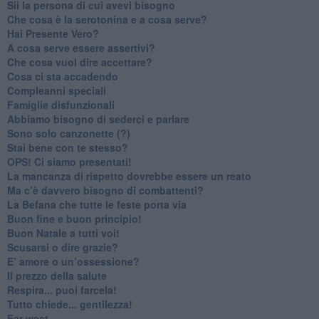
​Sii la persona di cui avevi bisogno
Che cosa è la serotonina e a cosa serve?
​Hai Presente Vero?
A cosa serve essere assertivi?
​Che cosa vuol dire accettare?
​Cosa ci sta accadendo
​Compleanni speciali
​Famiglie disfunzionali
​Abbiamo bisogno di sederci e parlare
Sono solo canzonette (?)
​Stai bene con te stesso?
​OPS! Ci siamo presentati!
​La mancanza di rispetto dovrebbe essere un reato
​Ma c’è davvero bisogno di combattenti?
​La Befana che tutte le feste porta via
Buon fine e buon principio!
​Buon Natale a tutti voi!
​Scusarsi o dire grazie?
​E’ amore o un’ossessione?
​Il prezzo della salute
​Respira... puoi farcela!
​Tutto chiede... gentilezza!
​Far west