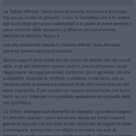
La Telfner afferma: “Sono come le comete, luminose e infuocate,
ma con un nucleo di ghiaccio”. Il loro Io Grandioso che li fa vedere
agli occhi degli altri come indistruttibili e in grado di avere sempre il
pieno controllo delle situazioni, si affianca ad una profonda
insicurezza emotiva “legata a
una vita relazionale vissuta in maniera difficile, sulla difensiva,
come se fossero sempre in pericolo” .
Questi soggetti sono mossi sia dal senso del dovere che da nuove
sfide, e gli altri diventano spesso pedine, mezzi attraverso i quali
raggiungere vantaggi personali, conferme, più in generale, ciò che
si desidera. Essendo in continuo e costante mutamento, non si
rendono conto di essere insoddisfatti di ciò che hanno e di ciò che
sono, sopratutto. E per questo non stanno letteralmente mai fermi,
come se non fosse per loro possibile assaporare la normalità della
vita quotidiana.
La Telfner distingue due diversi tipi di narcisisti: i
grandiosi integrati
e i
distruttivi delusivi
. I primi sembrano dandy dei tempi moderni,
grandiosi appunto nel loro stile di vita, circondati da oggetti di lusso
e stravaganti, spesso han- no relazioni durature ma solo di
facciata. In realtà spesso sono traditori incalliti e utilizzano il partner