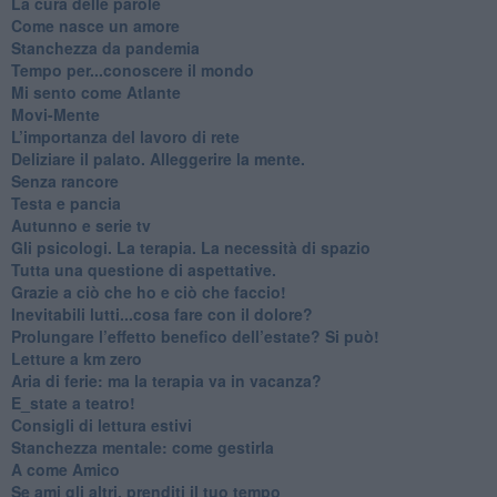
​La cura delle parole
​Come nasce un amore
Stanchezza da pandemia
​Tempo per...conoscere il mondo
​Mi sento come Atlante
​Movi-Mente
​L’importanza del lavoro di rete
​Deliziare il palato. Alleggerire la mente.
​Senza rancore
​Testa e pancia
​Autunno e serie tv
​Gli psicologi. La terapia. La necessità di spazio
​Tutta una questione di aspettative.
​Grazie a ciò che ho e ciò che faccio!
​Inevitabili lutti...cosa fare con il dolore?
Prolungare l’effetto benefico dell’estate? Si può!
​Letture a km zero
​Aria di ferie: ma la terapia va in vacanza?
​E_state a teatro!
​Consigli di lettura estivi
​Stanchezza mentale: come gestirla
​A come Amico
​Se ami gli altri, prenditi il tuo tempo