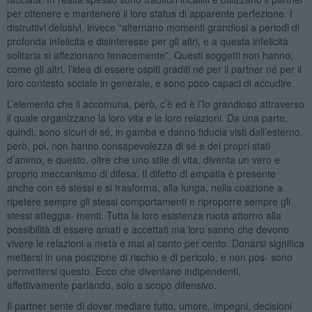
per ottenere e mantenere il loro status di apparente perfezione. I
distruttivi delusivi, invece “alternano momenti grandiosi a periodi di
profonda infelicità e disinteresse per gli altri, e a questa infelicità
solitaria si affezionano tenacemente”. Questi soggetti non hanno,
come gli altri, l’idea di essere ospiti graditi né per il partner né per il
loro contesto sociale in generale, e sono poco capaci di accudire.
L’elemento che li accomuna, però, c’è ed è l’Io grandioso attraverso
il quale organizzano la loro vita e le loro relazioni. Da una parte,
quindi, sono sicuri di sé, in gamba e danno fiducia visti dall’esterno,
però, poi, non hanno consapevolezza di sé e dei propri stati
d’animo, e questo, oltre che uno stile di vita, diventa un vero e
proprio meccanismo di difesa. Il difetto di empatia è presente
anche con sé stessi e si trasforma, alla lunga, nella coazione a
ripetere sempre gli stessi comportamenti e riproporre sempre gli
stessi atteggia- menti. Tutta la loro esistenza ruota attorno alla
possibilità di essere amati e accettati ma loro sanno che devono
vivere le relazioni a metà e mai al cento per cento. Donarsi significa
mettersi in una posizione di rischio e di pericolo, e non pos- sono
permettersi questo. Ecco che diventano indipendenti,
affettivamente parlando, solo a scopo difensivo.
Il partner sente di dover mediare tutto, umore, impegni, decisioni