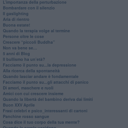
L’importanza della perturbazione
​Bombardare con il silenzio
Il gaslighting
Aria di rientro
Buona estate!
​Quando la terapia volge al termine
​Persone oltre le cose
​Crescere “piccoli Buddha”
Non va bene se…
​5 anni di Blog
​Il bullismo ha un’età?
Facciamo il punto su...la depressione
​Alla ricerca della spontaneità
​Quando lasciar andare è fondamentale
Facciamo il punto su...gli attacchi di panico
Di amori, maschere e ruoli
​Amici con cui crescere insieme
​Quando la libertà del bambino deriva dai limiti
Buon XXV Aprile
​Frasi celebri e psico_interessanti di cartoni
​Panchine rosso sangue
​Cosa dice il tuo corpo della tua mente?
​Quando le parole uccidono