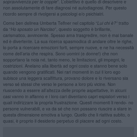
sopravvivenza per le coppie
”. L’obiettivo è quello di descrivere e
non assolutamente di fare diagnosi né autodiagnosi. Per questo
ricordo sempre di rivolgersi a psicologi e/o psichiatri.
Come ben delinea Umberta Telfner nel capitolo “
Lui chi è?”
tratto
da “
Ho sposato un Narciso
”, questo soggetto è brillante,
carismatico, avvincente. Spesso ama trasgredire, non è mai banale
ed è divertente. La sua ricerca spasmodica di andare oltre le righe,
lo porta a ricercare emozioni forti, sempre nuove, e ne ha necessità
come dell’aria che respira. Sono uomini (e donne!) che non
sopportano la noia né, tanto meno, le limitazioni, gli impegni, le
costrizioni. Anelano alla libertà ad ogni costo e stanno bene solo
quando vengono gratificati. Nei rari momenti in cui il loro ego
subisce una leggera scalfittura, provano dolore e lo riversano sia
verso sé stessi che verso le persone a loro più vicine. Non
riuscendo a essere all’altezza delle proprie aspettative, in alcuni
casi vanno in affanno e i loro cari diventano capri espiatori verso i
quali indirizzare la propria frustrazione. Questi momenti li rendo- no
persone vulnerabili, e va da sé che non possano riuscire a stare in
questa dimensione emotiva a lungo. Quello che li riattiva subito, o
quasi, è proprio il desiderio perpetuo di piacere ad ogni costo.