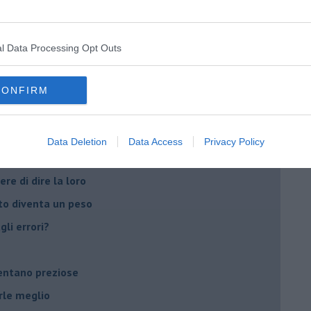
peuta è fondamentale
do il tuo tempo
l Data Processing Opt Outs
Sanremo?
CONFIRM
on essere madre!
di supereroi?
Data Deletion
Data Access
Privacy Policy
 psicologia
ere di dire la loro
to diventa un peso
li errori?
ventano preziose
rle meglio