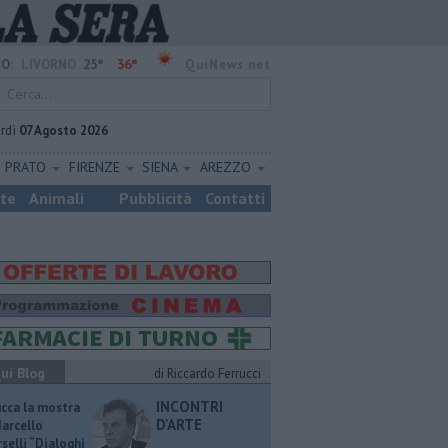
25°
36°
O:
LIVORNO
QuiNews.net
rdì
07 Agosto 2026
PRATO
FIRENZE
SIENA
AREZZO
ste
Animali
Pubblicità
Contatti
ui Blog
di Riccardo Ferrucci
INCONTRI
ucca la mostra
D'ARTE
Marcello
selli “Dialoghi