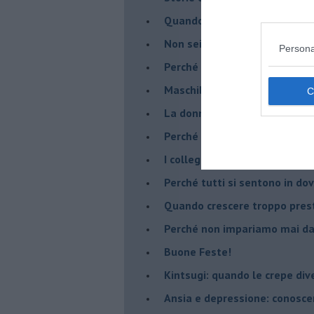
​Quando la rigidità del tera
​Non sei indietro, stai seguen
Persona
​Perché abbiamo bisogno di 
​Maschilismo inconsapevole
​La donna può scegliere di n
​Perché abbiamo così bisogno 
​I collegamenti tra filosofia e
​Perché tutti si sentono in dov
​Quando crescere troppo pres
​Perché non impariamo mai dag
​Buone Feste!
​Kintsugi: quando le crepe di
Ansia e depressione: conosce