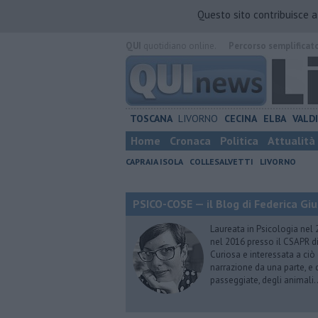
Questo sito contribuisce 
QUI
quotidiano online.
Percorso semplificat
TOSCANA
LIVORNO
CECINA
ELBA
VALD
Home
Cronaca
Politica
Attualità
CAPRAIA ISOLA
COLLESALVETTI
LIVORNO
PSICO-COSE — il Blog di Federica Giu
Laureata in Psicologia nel 
nel 2016 presso il CSAPR di
Curiosa e interessata a ciò
narrazione da una parte, e d
passeggiate, degli animali…