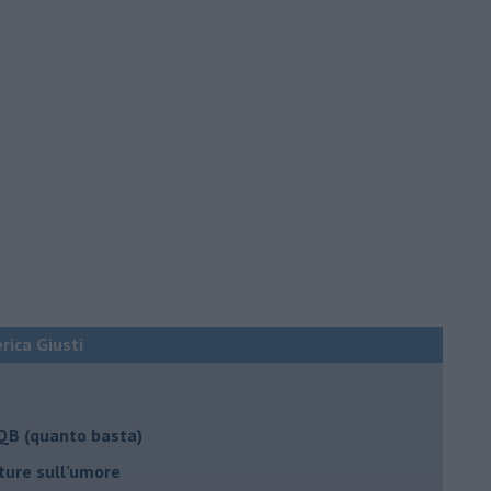
erica Giusti
 QB (quanto basta)
ture sull’umore