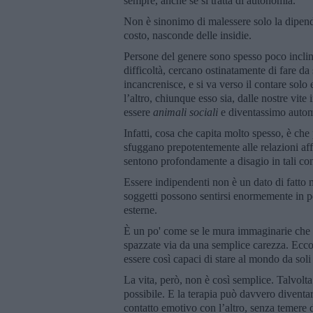
sempre, anche se si tratta di autonomia.
Non è sinonimo di malessere solo la dipend
costo, nasconde delle insidie.
Persone del genere sono spesso poco inclini 
difficoltà, cercano ostinatamente di fare da s
incancrenisce, e si va verso il contare solo 
l’altro, chiunque esso sia, dalle nostre vit
essere
animali sociali
e diventassimo autom
Infatti, cosa che capita molto spesso, è che
sfuggano prepotentemente alle relazioni affe
sentono profondamente a disagio in tali con
Essere indipendenti non è un dato di fatto 
soggetti possono sentirsi enormemente in per
esterne.
È un po' come se le mura immaginarie che ci
spazzate via da una semplice carezza. Ecc
essere così capaci di stare al mondo da sol
La vita, però, non è così semplice. Talvolta
possibile. E la terapia può davvero diventa
contatto emotivo con l’altro, senza temere 