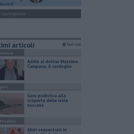
la città"
Condoglianze
imi articoli
Vedi tutti
ronaca
Addio al dottor Massimo
Campana, il cordoglio
port
Gara podistica alla
scoperta delle isole
toscane
ttualità
Abiti sequestrati in