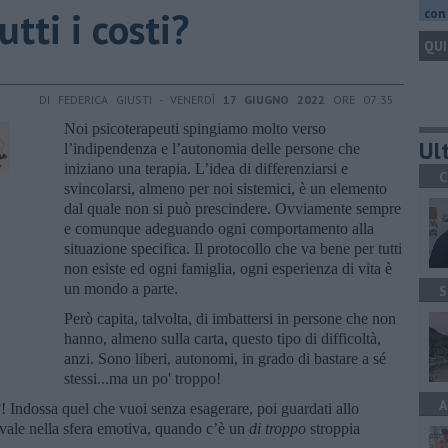
utti i costi?
con 
QUI
DI FEDERICA GIUSTI - VENERDÌ
17 GIUGNO 2022
ORE 07:35
Noi psicoterapeuti spingiamo molto verso
Ult
l’indipendenza e l’autonomia delle persone che
iniziano una terapia. L’idea di differenziarsi e
C
svincolarsi, almeno per noi sistemici, è un elemento
dal quale non si può prescindere. Ovviamente sempre
e comunque adeguando ogni comportamento alla
situazione specifica. Il protocollo che va bene per tutti
non esiste ed ogni famiglia, ogni esperienza di vita è
un mondo a parte.
S
Però capita, talvolta, di imbattersi in persone che non
hanno, almeno sulla carta, questo tipo di difficoltà,
anzi. Sono liberi, autonomi, in grado di bastare a sé
stessi...ma un po' troppo!
A
 Indossa quel che vuoi senza esagerare, poi guardati allo
 vale nella sfera emotiva, quando c’è un
di troppo
stroppia