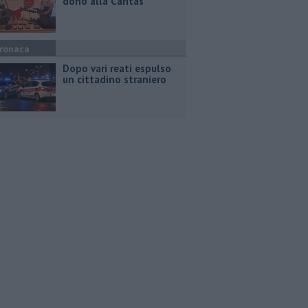
dono alla Caritas
ronaca
Dopo vari reati espulso
un cittadino straniero