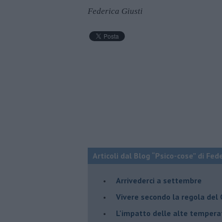
Federica Giusti
Articoli dal Blog “Psico-cose” di Fed
​Arrivederci a settembre
​Vivere secondo la regola del
​L'impatto delle alte tempera