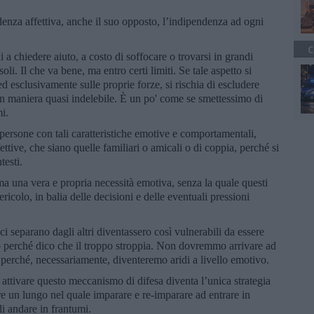
enza affettiva, anche il suo opposto, l’indipendenza ad ogni
C
a chiedere aiuto, a costo di soffocare o trovarsi in grandi
oli. Il che va bene, ma entro certi limiti. Se tale aspetto si
ed esclusivamente sulle proprie forze, si rischia di escludere
e in maniera quasi indelebile. È un po' come se smettessimo di
i.
 persone con tali caratteristiche emotive e comportamentali,
ttive, che siano quelle familiari o amicali o di coppia, perché si
testi.
ma una vera e propria necessità emotiva, senza la quale questi
icolo, in balia delle decisioni e delle eventuali pressioni
 separano dagli altri diventassero così vulnerabili da essere
o perché dico che il troppo stroppia. Non dovremmo arrivare ad
i perché, necessariamente, diventeremo aridi a livello emotivo.
 attivare questo meccanismo di difesa diventa l’unica strategia
re un lungo nel quale imparare e re-imparare ad entrare in
di andare in frantumi.