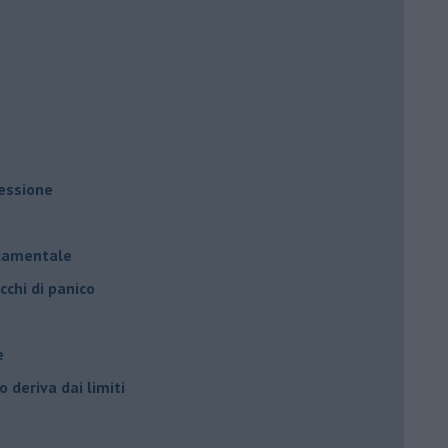
ressione
à
ndamentale
cchi di panico
e
 deriva dai limiti