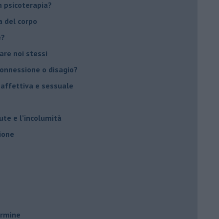
 psicoterapia?
a del corpo
e?
vare noi stessi
 connessione o disagio?
 affettiva e sessuale
ute e l’incolumità
ione
ermine