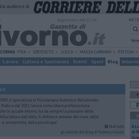
alla audience di
o
Aggiornato alle 17:24
METE
Vene
ICORNIA
PISA
GROSSETO
LUCCA
MASSA CARRARA
PISTOIA
Lavoro
Cultura e Spettacolo
Eventi
Sport
Blog
Intervi
sti
2009, si specializza in Psicoterapia Sistemico-Relazionale
 Prato e dal 2011 lavora come libera professionista.
 che le accade intorno, ha da sempre la passione della
Q
ella lettura dall’altra. Si definisce amante del mare, delle
 e, ovviamente, della psicologia!
Vedi tutti
A L
gli articoli del blog di Federica Giusti
di 
Scar