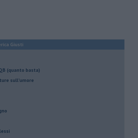
erica Giusti
 QB (quanto basta)
ture sull’umore
egno
lessi