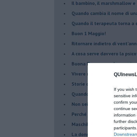
Il bambino, il marshmallow e
​Quando cambia il nome di u
​Quando il terapeuta torna a 
​Buon 1 Maggio!
Ritornare indietro di vent’ann
​A cosa serve davvero la psic
​Buona Pasqua e … buona rina
​Vivere nell’incertezza
QUInewsLi
​Storie di rinascita: i Take Tha
If you wish 
​Quando la rigidità del tera
sensitive in
confirm you
​Non sei indietro, stai seguen
continue se
​Perché abbiamo bisogno di 
information 
further disc
​Maschilismo inconsapevole
participants
​La donna può scegliere di n
Downstream 