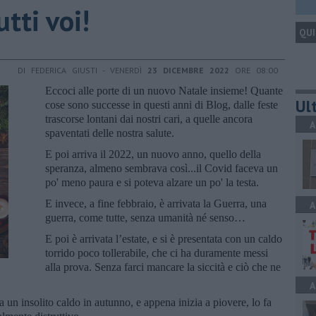
tti voi!
QUI
DI FEDERICA GIUSTI - VENERDÌ
23 DICEMBRE 2022
ORE 08:00
Eccoci alle porte di un nuovo Natale insieme! Quante
Ult
cose sono successe in questi anni di Blog, dalle feste
trascorse lontani dai nostri cari, a quelle ancora
A
spaventati delle nostra salute.
E poi arriva il 2022, un nuovo anno, quello della
speranza, almeno sembrava così...il Covid faceva un
po' meno paura e si poteva alzare un po' la testa.
E invece, a fine febbraio, è arrivata la Guerra, una
A
guerra, come tutte, senza umanità né senso…
E poi è arrivata l’estate, e si è presentata con un caldo
torrido poco tollerabile, che ci ha duramente messi
alla prova. Senza farci mancare la siccità e ciò che ne
A
 un insolito caldo in autunno, e appena inizia a piovere, lo fa