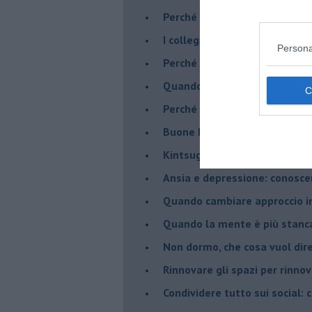
​Perché abbiamo così bisogno 
​I collegamenti tra filosofia e
Persona
​Perché tutti si sentono in dov
​Quando crescere troppo pres
​Perché non impariamo mai dag
​Buone Feste!
​Kintsugi: quando le crepe di
Ansia e depressione: conosce
Quando cambiare approccio in
​Quando la mente è più stanc
Non dormo, che cosa vuol dir
​Rinnovare gli spazi per rinno
​Condividere tutto sui social: