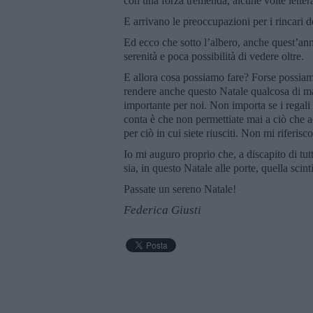
con una forza tremenda, alcune volte lettera
E arrivano le preoccupazioni per i rincari del
Ed ecco che sotto l’albero, anche quest’a
serenità e poca possibilità di vedere oltre.
E allora cosa possiamo fare? Forse possiamo 
rendere anche questo Natale qualcosa di m
importante per noi. Non importa se i regali
conta è che non permettiate mai a ciò che ac
per ciò in cui siete riusciti. Non mi riferisc
Io mi auguro proprio che, a discapito di tutt
sia, in questo Natale alle porte, quella scinti
Passate un sereno Natale!
Federica Giusti