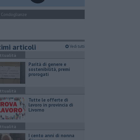
Condoglianze
imi articoli
Vedi tutti
ttualità
Parità di genere e
sostenibilità, premi
prorogati
ttualità
​Tutte le offerte di
lavoro in provincia di
Livorno
ttualità
I cento anni di nonna