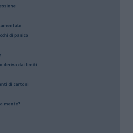
ressione
à
ndamentale
cchi di panico
e
 deriva dai limiti
anti di cartoni
tua mente?