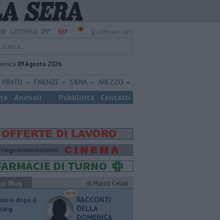
25°
36°
O:
LIVORNO
QuiNews.net
enica
09 Agosto 2026
PRATO
FIRENZE
SIENA
AREZZO
ste
Animali
Pubblicità
Contatti
ui Blog
di Marco Celati
RACCONTI
orie dopo il
DELLA
 bang
DOMENICA