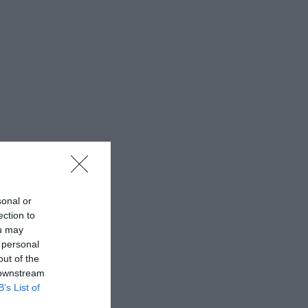
sonal or
ection to
ou may
 personal
out of the
 downstream
B’s List of