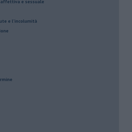
 affettiva e sessuale
ute e l’incolumità
ione
ermine