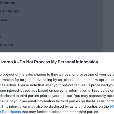
 il tempo
na sindrome
casa
i
oterapia
scita!
vorno.it -
Do Not Process My Personal Information
t
to opt-out of the sale, sharing to third parties, or processing of your per
peuta è fondamentale
formation for targeted advertising by us, please use the below opt-out s
r selection. Please note that after your opt-out request is processed y
do il tuo tempo
eing interest-based ads based on personal information utilized by us or
Sanremo?
disclosed to third parties prior to your opt-out. You may separately opt-
losure of your personal information by third parties on the IAB’s list of
. This information may also be disclosed by us to third parties on the
IA
on essere madre!
Participants
that may further disclose it to other third parties.