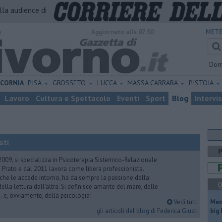
alla audience di
o
Aggiornato alle 07:50
METE
Dom
ICORNIA
PISA
GROSSETO
LUCCA
MASSA CARRARA
PISTOIA
Lavoro
Cultura e Spettacolo
Eventi
Sport
Blog
Intervi
sti
2009, si specializza in Psicoterapia Sistemico-Relazionale
 Prato e dal 2011 lavora come libera professionista.
 che le accade intorno, ha da sempre la passione della
Q
ella lettura dall’altra. Si definisce amante del mare, delle
 e, ovviamente, della psicologia!
Vedi tutti
Mem
gli articoli del blog di Federica Giusti
big