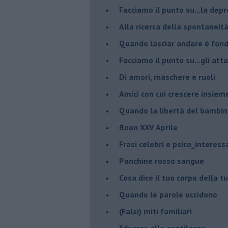
Facciamo il punto su...la dep
​Alla ricerca della spontaneit
​Quando lasciar andare è fo
Facciamo il punto su...gli atta
Di amori, maschere e ruoli
​Amici con cui crescere insiem
​Quando la libertà del bambino
Buon XXV Aprile
​Frasi celebri e psico_interess
​Panchine rosso sangue
​Cosa dice il tuo corpo della 
​Quando le parole uccidono
​(Falsi) miti familiari
​Educare alla gentilezza