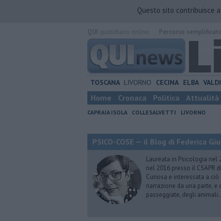
Questo sito contribuisce 
QUI
quotidiano online.
Percorso semplificat
TOSCANA
LIVORNO
CECINA
ELBA
VALD
Home
Cronaca
Politica
Attualità
CAPRAIA ISOLA
COLLESALVETTI
LIVORNO
PSICO-COSE — il Blog di Federica Giu
Laureata in Psicologia nel 
nel 2016 presso il CSAPR di
Curiosa e interessata a ciò
narrazione da una parte, e d
passeggiate, degli animali…